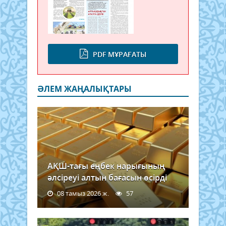
PDF МҰРАҒАТЫ
ӘЛЕМ ЖАҢАЛЫҚТАРЫ
АҚШ-тағы еңбек нарығының
әлсіреуі алтын бағасын өсірді
08 тамыз 2026 ж.
57