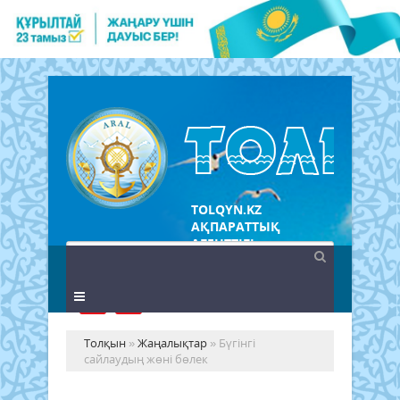
TOLQYN.KZ
АҚПАРАТТЫҚ
АГЕНТТІГІ
Толқын
»
Жаңалықтар
» Бүгінгі
сайлаудың жөні бөлек