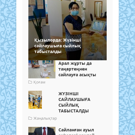
Қызылорда: Жүзінші
сайлаушыға сыйлық
табысталды
Арал жұрты да
таңертеңнен
сайлауға асықты
Қоғам
ЖҮЗІНШІ
САЙЛАУШЫҒА
СЫЙЛЫҚ
ТАБЫСТАЛДЫ
Жаңалықтар
Сайланған ауыл