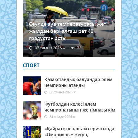
Сеулде ауа температурасы жеті
жылдан бері алғаш рет 40
градустан асты
07 тамыз 2026 ж.
73
СПОРТ
Қазақстандық балуандар әлем
чемпионы атанды
03 тамыз 2026 ж.
Футболдан келесі әлем
чемпионатының жеңімпазы кім
31 шілде 2026 ж.
«Қайрат» пенальти сериясында
«Омонияны» жеңіп,