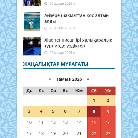
30 шілде 2026 ж.
Айзере шахматтан қос алтын
алды
28 шілде 2026 ж.
Жас теннисші ірі халықаралық
турнирде үздіктер
27 шілде 2026 ж.
ЖАҢАЛЫҚТАР МҰРАҒАТЫ
«
Тамыз 2026 »
Дс
Сс
Ср
Бс
Жм
Сб
Жс
1
2
3
4
5
6
7
8
9
10
11
12
13
14
15
16
17
18
19
20
21
22
23