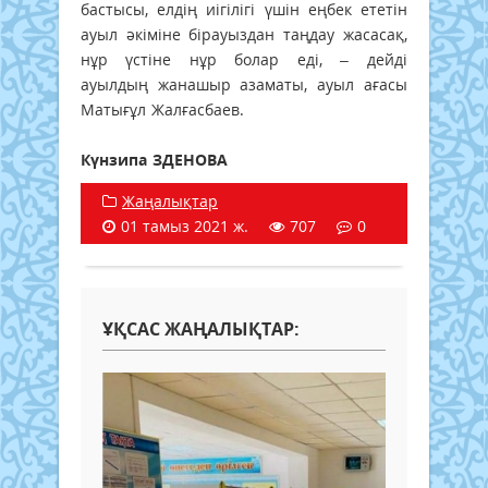
бастысы, елдің иігілігі үшін еңбек ететін
ауыл әкіміне бірауыздан таңдау жасасақ,
нұр үстіне нұр болар еді, – дейді
ауылдың жанашыр азаматы, ауыл ағасы
Матығұл Жалғасбаев.
Күнзипа ЗДЕНОВА
Жаңалықтар
01 тамыз 2021 ж.
707
0
ҰҚСАС ЖАҢАЛЫҚТАР: