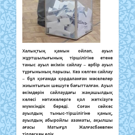
Халықтың қамын ойлап, ауыл
жұртшылығының тіршілігіне етене
таныс ауыл әкімін сайлау – әрбір ауыл
тұрғынының парызы. Кез келген сайлау
– бұл қоғамда қордаланған мәселелер
жиынтығын шешуге бағытталған. Ауыл
әкімдерін сайлаудағы жаңашылдық
келесі нәтижелерге қол жеткізуге
мүмкіндік береді. Соған сәйкес
ауылдың тыныс-тіршілігіне қанық,
ауылдың абыройлы азаматы, ақылшы
ағасы Матығұл Жалғасбаевпен
тілдескен едік.