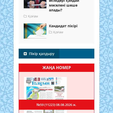
әкімдері қандай
мәселені шеше
алады?
Қоғам
Кандидат пікірі
Қоғам
Пікір қалдыру
ЖАҢА НОМЕР
№59 (11223)
08.08.2026 ж.