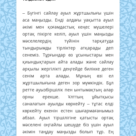
– Бүгінгі сайлау ауыл жұртшылығы үшін
аса маңызды. Енді алдағы уақытта ауыл
әкімі мен қоғамдастық кеңес мүшелері
ортақ пікірге келіп, ауыл үшін маңызды
мәселелердің түйінін тарқатуда
тындырымды тірліктер атқарады деп
сенеміз.
Тұрғындар өз ұсыныстары мен
қиындықтарын айта алады және сайлау
арқылы жергілікті деңгейде билікке деген
сенім арта алады. Мұның өзі ел
жұртшылығына деген зор мүмкіндік.
Бұл
ретте ауызбіршілік пен ынтымақтың алар
орны ерекше. Ұлттың ұйытқысы
саналатын ауылды көркейту – тұтас елді
көркейту екенін естен шығармағанымыз
абзал. Ауыл тіршілігіне қатысты ортақ
мәселені оңтайлы шешуде біз үшін ауыл
әкімін таңдау маңызды болып тұр. Ең