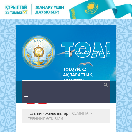
TOLQYN.KZ
АҚПАРАТТЫҚ
АГЕНТТІГІ
Толқын
»
Жаңалықтар
» СЕМИНАР-
ТРЕНИНГ ӨТКІЗІЛДІ