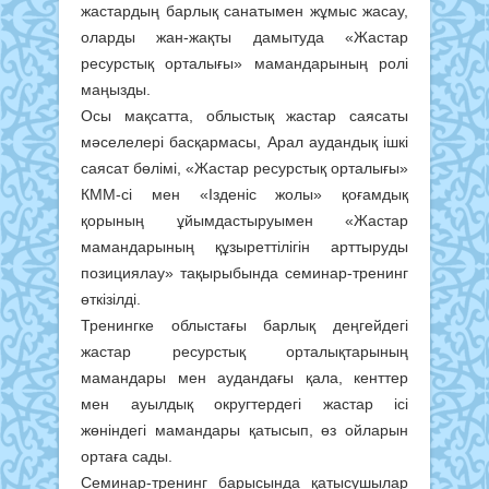
жастардың барлық санатымен жұмыс жасау,
оларды жан-жақты дамытуда «Жастар
ресурстық орталығы» мамандарының ролі
маңызды.
Осы мақсатта, облыстық жастар саясаты
мәселелері басқармасы, Арал аудандық ішкі
саясат бөлімі, «Жастар ресурстық орталығы»
КММ-сі мен «Ізденіс жолы» қоғамдық
қорының ұйымдастыруымен «Жастар
мамандарының құзыреттілігін арттыруды
позициялау» тақырыбында семинар-тренинг
өткізілді.
Тренингке облыстағы барлық деңгейдегі
жастар ресурстық орталықтарының
мамандары мен аудандағы қала, кенттер
мен ауылдық округтердегі жастар ісі
жөніндегі мамандары қатысып, өз ойларын
ортаға сады.
Семинар-тренинг барысында қатысушылар