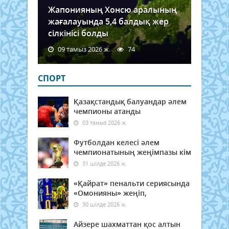
Жапонияның Хонсю аралының
жағалауында 5,4 балдық жер
сілкінісі болды
09 тамыз 2026 ж.
74
СПОРТ
Қазақстандық балуандар әлем
чемпионы атанды
03 тамыз 2026 ж.
Футболдан келесі әлем
чемпионатының жеңімпазы кім
31 шілде 2026 ж.
«Қайрат» пенальти сериясында
«Омонияны» жеңіп,
30 шілде 2026 ж.
Айзере шахматтан қос алтын