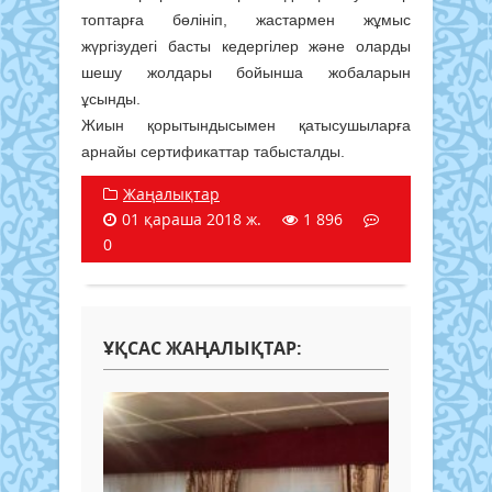
топтарға бөлініп, жастармен жұмыс
жүргізудегі басты кедергілер және оларды
шешу жолдары бойынша жобаларын
ұсынды.
Жиын қорытындысымен қатысушыларға
арнайы сертификаттар табысталды.
Жаңалықтар
01 қараша 2018 ж.
1 896
0
ҰҚСАС ЖАҢАЛЫҚТАР: