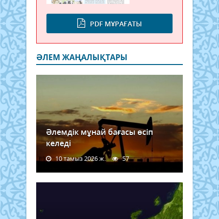
PDF МҰРАҒАТЫ
ӘЛЕМ ЖАҢАЛЫҚТАРЫ
Әлемдік мұнай бағасы өсіп
келеді
10 тамыз 2026 ж.
57