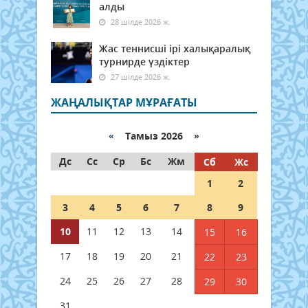
алды
28 шілде 2026 ж.
Жас теннисші ірі халықаралық
турнирде үздіктер
27 шілде 2026 ж.
ЖАҢАЛЫҚТАР МҰРАҒАТЫ
«
Тамыз 2026 »
Дс
Сс
Ср
Бс
Жм
Сб
Жс
1
2
3
4
5
6
7
8
9
10
11
12
13
14
15
16
17
18
19
20
21
22
23
24
25
26
27
28
29
30
31