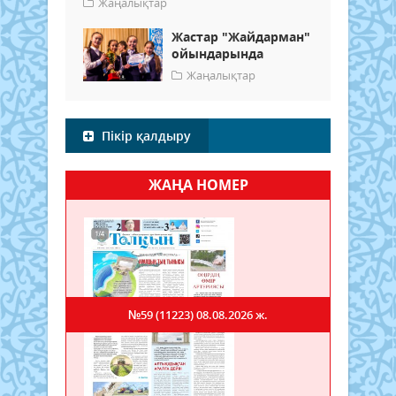
Жаңалықтар
Жастар "Жайдарман"
ойындарында
Жаңалықтар
Пікір қалдыру
ЖАҢА НОМЕР
№59 (11223)
08.08.2026 ж.