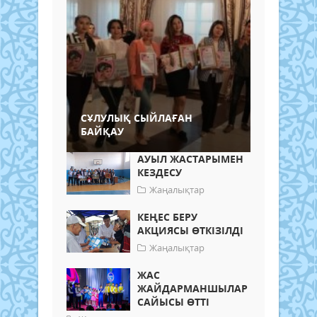
СҰЛУЛЫҚ СЫЙЛАҒАН
БАЙҚАУ
АУЫЛ ЖАСТАРЫМЕН
КЕЗДЕСУ
Жаңалықтар
КЕҢЕС БЕРУ
АКЦИЯСЫ ӨТКІЗІЛДІ
Жаңалықтар
ЖАС
ЖАЙДАРМАНШЫЛАР
САЙЫСЫ ӨТТІ