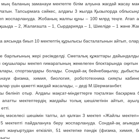
мың баланың заманауи мектепте білім алуына жағдай жасау ма
латын. Тапсырмаға сәйкес, алдағы 3 жылда Қызылорда облысын
еп жоспарлануда. Жобаның жалпы құны – 100 млрд теңге. Атап а
ақшыда – 2, Жалағашта – 1, Сырдарияда – 1, Шиеліде – 1 және Жа
 аясында биыл 10 мектептің құрылысы басталатынын айтып, олар
нде барлығының жері рәсімделді. Сметалық құжаттары дайындалд
ып оқушылары мектеп ғимаратының жекелеген блоктарында оқитын
аналары, спортзалдары болады. Сондай-ақ бейнебақылау, дыбыст
анауи физика, химия, биология, робототехника сияқты кабин
лалар үшін қажетті жағдай жасалады, – деді М.Шермағанбет.
ы бөлініп отыр. Алдағы мақсат-міндеттерге тоқталған басқарма
патты мектептердің жағдайы толық шешілетінін айтып, ауыл
етті.
нің мәселесі шешімін тапты, ал қалған 3 мектеп «Жайлы мектеп
5 мектепті пайдалануға беру жоспарлануда. Сондай-ақ ағымд
п жаңғыртудан өткізіліп, 51 мектепке пәндік (физика, химия, б
шысы.