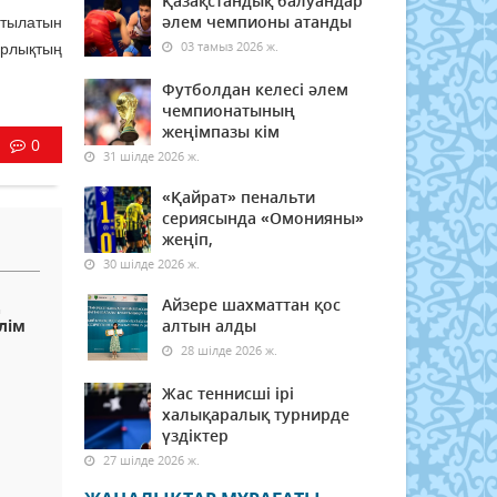
Қазақстандық балуандар
әлем чемпионы атанды
мтылатын
03 тамыз 2026 ж.
орлықтың
Футболдан келесі әлем
чемпионатының
жеңімпазы кім
0
31 шілде 2026 ж.
«Қайрат» пенальти
сериясында «Омонияны»
жеңіп,
30 шілде 2026 ж.
ң
Айзере шахматтан қос
лім
алтын алды
28 шілде 2026 ж.
Жас теннисші ірі
халықаралық турнирде
үздіктер
27 шілде 2026 ж.