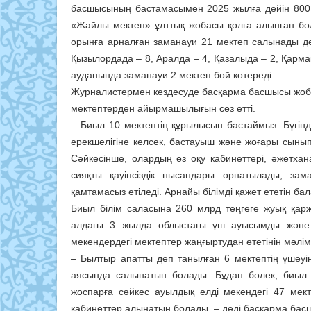
басшысының бастамасымен 2025 жылға дейін 800 
«Жайлы мектеп» ұлттық жобасы қолға алынған бо
орынға арналған заманауи 21 мектеп салынады д
Қызылордада – 8, Аралда – 4, Қазалыда – 2, Қарм
ауданында заманауи 2 мектеп бой көтереді.
Журналистермен кездесуде басқарма басшысы жоба
мектептерден айырмашылығын сөз етті.
– Биыл 10 мектептің құрылысын бастаймыз. Бүгі
ерекшелігіне келсек, бастауыш және жоғары сын
Сәйкесінше, олардың өз оқу кабинеттері, әжетх
сияқты қауіпсіздік нысандары орнатылады, зам
қамтамасыз етіледі. Арнайы білімді қажет ететін ба
Биыл білім саласына 260 млрд теңгеге жуық қарж
алдағы 3 жылда облыстағы үш ауысымды және а
мекендердегі мектептер жаңғыртудан өтетінін мәлім 
– Былтыр апатты деп танылған 6 мектептің үшеуі
аясында салынатын болады. Бұдан бөлек, биыл 
жоспарға сәйкес ауылдық елді мекендегі 47 мекте
кабинеттер алынатын болады, – деді басқарма бас