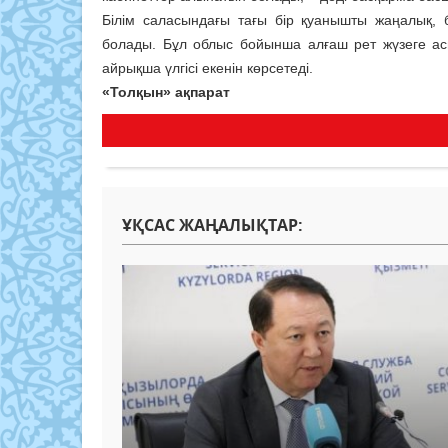
Білім саласындағы тағы бір қуанышты жаңалық,
болады. Бұл облыс бойынша алғаш рет жүзеге а
айрықша үлгісі екенін көрсетеді.
«Толқын» ақпарат
ҰҚСАС ЖАҢАЛЫҚТАР: