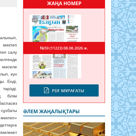
ЖАҢА НОМЕР
салынып,
 мектеп
№59 (11223)
08.08.2026 ж.
теп салу
келгенде
л мәселе
лып, күн
ы. Енді,
тәрізді.
PDF МҰРАҒАТЫ
қ білім
аспасөз
сұхбаты
ӘЛЕМ ЖАҢАЛЫҚТАРЫ
 мектеп»
деттерге
Мемлекет