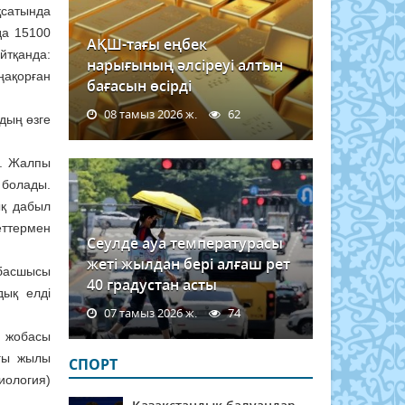
қсатында
да 15100
АҚШ-тағы еңбек
йтқанда:
нарығының әлсіреуі алтын
ңақорған
бағасын өсірді
08 тамыз 2026 ж.
62
дың өзге
ы. Жалпы
 болады.
ық дабыл
еттермен
Сеулде ауа температурасы
жеті жылдан бері алғаш рет
 басшысы
40 градустан асты
дық елді
07 тамыз 2026 ж.
74
» жобасы
ағы жылы
СПОРТ
иология)