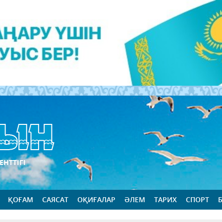
ЕНТТІГІ
ҚОҒАМ
САЯСАТ
ОҚИҒАЛАР
ӘЛЕМ
ТАРИХ
СПОРТ