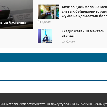
Ақзира Қасымова: 35 ме
ұлттық бейнемониторин
жүйесіне қосылатын бол
Қоғам
лысы басталды
«Үздік жетекші мектеп»
атанды
Қоғам
инистрлігі, Ақпарат комитетінің тіркеу туралы № KZ05VPY00052416 куә