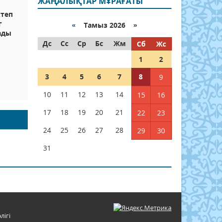
ЖАҢАЛЫҚТАР МҰРАҒАТЫ
ктеп
г
«
Тамыз 2026 »
ады
Дс
Сс
Ср
Бс
Жм
Сб
Жс
1
2
3
4
5
6
7
8
9
10
11
12
13
14
15
16
17
18
19
20
21
22
23
24
25
26
27
28
29
30
31
лігі