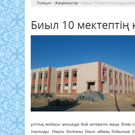
Толқын
»
Жаңалықтар
» Биыл 10 мектептің құрылыс
Биыл 10 мектептің
ұлттық жобасы аясында бой көтеретін жаңа білім
тоқталды. Нақты болғаны биыл аймақ бойынша 1