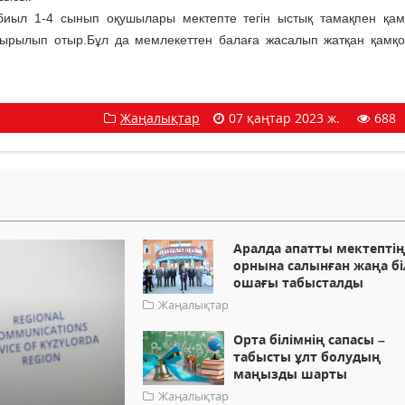
 биыл 1-4 сынып оқушылары мектепте тегін ыстық тамақпен қа
сырылып отыр.Бұл да мемлекеттен балаға жасалып жатқан қамқ
Жаңалықтар
07 қаңтар 2023 ж.
688
Аралда апатты мектепті
орнына салынған жаңа бі
ошағы табысталды
Жаңалықтар
Орта білімнің сапасы –
табысты ұлт болудың
маңызды шарты
Жаңалықтар