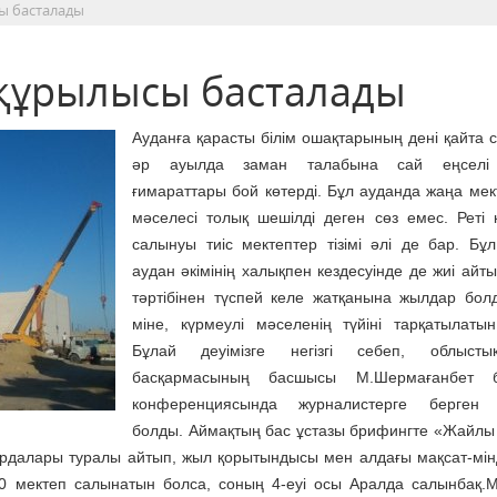
ы басталады
 құрылысы басталады
Ауданға қарасты білім ошақтарының дені қайта 
әр ауылда заман талабына сай еңселі
ғимараттары бой көтерді. Бұл ауданда жаңа мек
мәселесі толық шешілді деген сөз емес. Реті 
салынуы тиіс мектептер тізімі әлі де бар. Бұ
аудан әкімінің халықпен кездесуінде де жиі айты
тәртібінен түспей келе жатқанына жылдар болд
міне, күрмеулі мәселенің түйіні тарқатылатын 
Бұлай деуімізге негізгі себеп, облысты
басқармасының басшысы М.Шермағанбет б
конференциясында журналистерге берген 
болды. Аймақтың бас ұстазы брифингте «Жайлы
 ордалары туралы айтып, жыл қорытындысы мен алдағы мақсат-мін
0 мектеп салынатын болса, соның 4-еуі осы Аралда салынбақ.