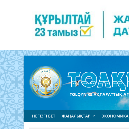
TOLQYN.KZ АҚПАРАТТЫҚ АГ
НЕГІЗГІ БЕТ
ЖАҢАЛЫҚТАР
ЭКОНОМИКА