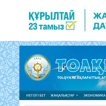
TOLQYN.KZ АҚПАРАТТЫҚ АГ
НЕГІЗГІ БЕТ
ЖАҢАЛЫҚТАР
ЭКОНОМИКА