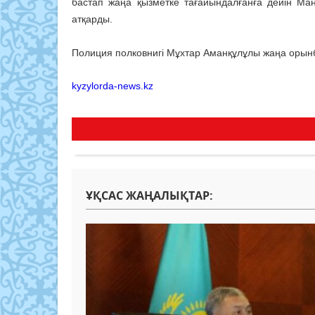
бастап жаңа қызметке тағайындалғанға дейін Ма
атқарды.
Полиция полковнигі Мұхтар Аманқұлұлы жаңа орынба
kyzylorda-news.kz
ҰҚСАС ЖАҢАЛЫҚТАР: