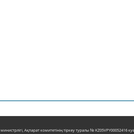
инистрлігі, Ақпарат комитетінің тіркеу туралы № KZ05VPY00052416 куә