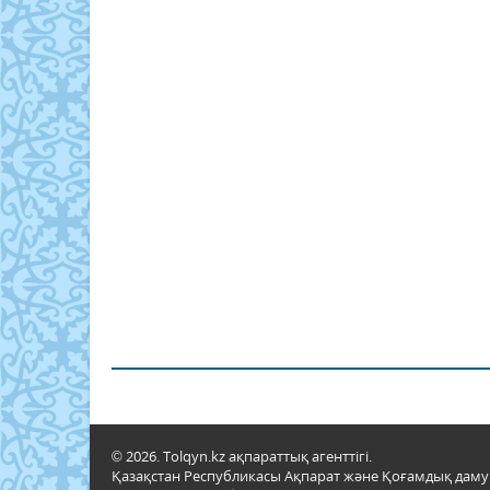
© 2026. Tolqyn.kz ақпараттық агенттігі.
Қазақстан Республикасы Ақпарат және Қоғамдық даму м