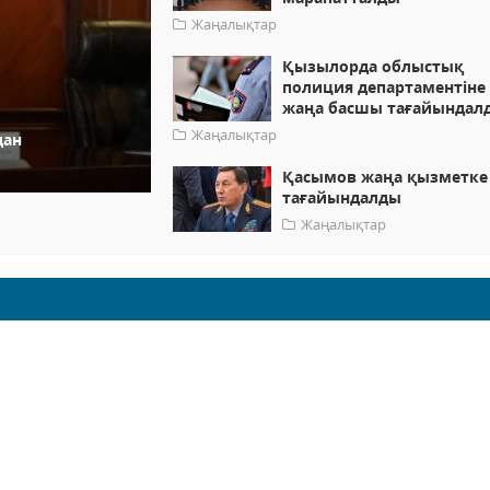
Жаңалықтар
Қызылорда облыстық
полиция департаментіне
жаңа басшы тағайындал
Жаңалықтар
дан
Қасымов жаңа қызметке
тағайындалды
Жаңалықтар