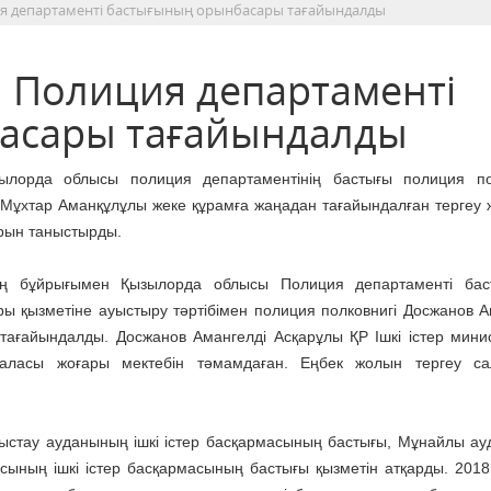
я департаменті бастығының орынбасары тағайындалды
 Полиция департаменті
асары тағайындалды
зылорда облысы полиция департаментінің бастығы полиция по
Мұхтар Аманқұлұлы жеке құрамға жаңадан тағайындалған тергеу ж
рын таныстырды.
ің бұйрығымен Қызылорда облысы Полиция департаменті бас
ы қызметіне ауыстыру тәртібімен полиция полковнигі Досжанов А
тағайындалды. Досжанов Амангелді Асқарұлы ҚР Ішкі істер минист
аласы жоғары мектебін тәмамдаған. Еңбек жолын тергеу са
ңғыстау ауданының ішкі істер басқармасының бастығы, Мұнайлы а
асының ішкі істер басқармасының бастығы қызметін атқарды. 201