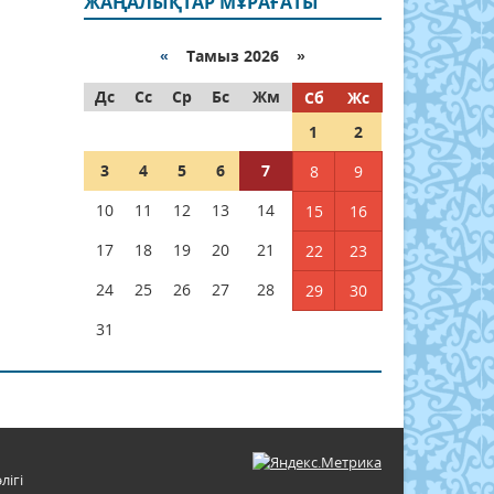
ЖАҢАЛЫҚТАР МҰРАҒАТЫ
«
Тамыз 2026 »
Дс
Сс
Ср
Бс
Жм
Сб
Жс
1
2
3
4
5
6
7
8
9
10
11
12
13
14
15
16
17
18
19
20
21
22
23
24
25
26
27
28
29
30
31
лігі