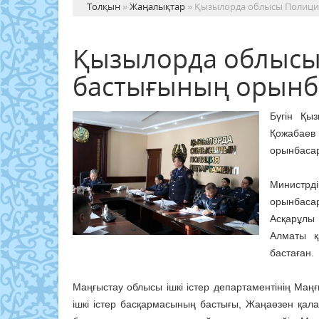
Толқын
»
Жаңалықтар
» Қызылорда облысы Полици
Қызылорда облысы
бастығының орынб
Бүгін Қы
Қожабаев 
орынбаса
Министрд
орынбасар
Асқарұлы 
Алматы қ
бастаған.
Маңғыстау облысы ішкі істер департаментінің Ма
ішкі істер басқармасының бастығы, Жаңаөзен қал