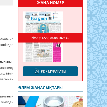
ЖАҢА НОМЕР
№58 (11222)
04.08.2026 ж.
лковнигі
өніндегі
тығының
мангелді
PDF МҰРАҒАТЫ
рлігінің
ласынан
ӘЛЕМ ЖАҢАЛЫҚТАРЫ
уданының
8 жылдан