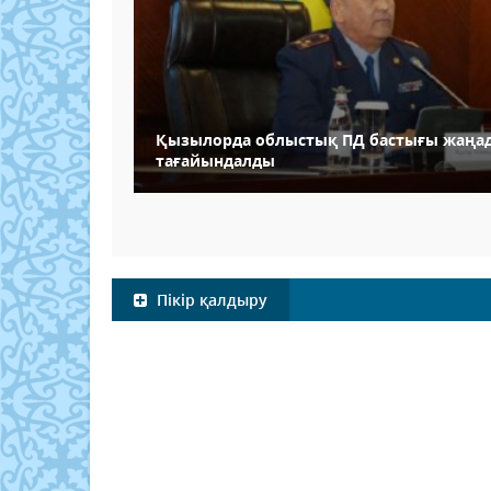
Қызылорда облыстық ПД бастығы жаңа
тағайындалды
Пікір қалдыру