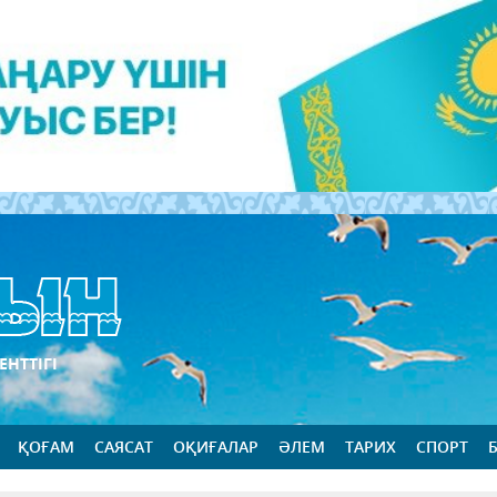
ЕНТТІГІ
ҚОҒАМ
САЯСАТ
ОҚИҒАЛАР
ӘЛЕМ
ТАРИХ
СПОРТ