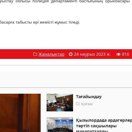
ңғыстау облысы полиция департаменті бастығының орынбасары 
сарға табысты әрі жемісті жұмыс тіледі.
Жаңалықтар
24 наурыз 2023 ж.
816
Тағайындау
Қоғам
Қызылордада ардагерле
тәртіп сақшылары
марапатталды