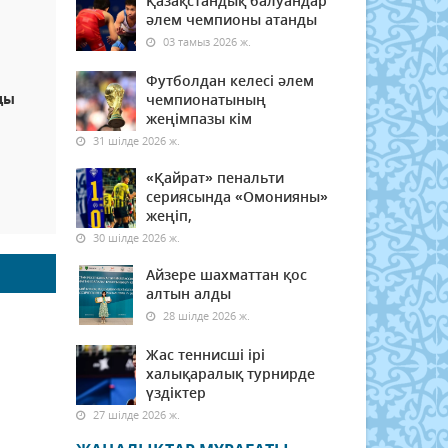
Қазақстандық балуандар
әлем чемпионы атанды
03 тамыз 2026 ж.
Футболдан келесі әлем
ды
чемпионатының
жеңімпазы кім
31 шілде 2026 ж.
«Қайрат» пенальти
сериясында «Омонияны»
жеңіп,
30 шілде 2026 ж.
Айзере шахматтан қос
алтын алды
28 шілде 2026 ж.
Жас теннисші ірі
халықаралық турнирде
үздіктер
27 шілде 2026 ж.