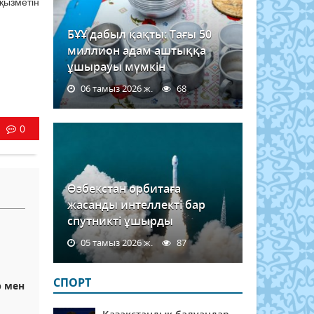
қызметін
БҰҰ дабыл қақты: Тағы 50
миллион адам аштыққа
ұшырауы мүмкін
06 тамыз 2026 ж.
68
0
Өзбекстан орбитаға
жасанды интеллекті бар
спутникті ұшырды
05 тамыз 2026 ж.
87
СПОРТ
р мен