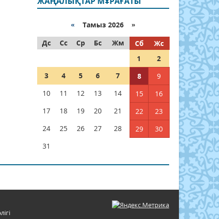
ЖАҢАЛЫҚТАР МҰРАҒАТЫ
«
Тамыз 2026 »
Дс
Сс
Ср
Бс
Жм
Сб
Жс
1
2
3
4
5
6
7
8
9
10
11
12
13
14
15
16
17
18
19
20
21
22
23
24
25
26
27
28
29
30
31
лігі