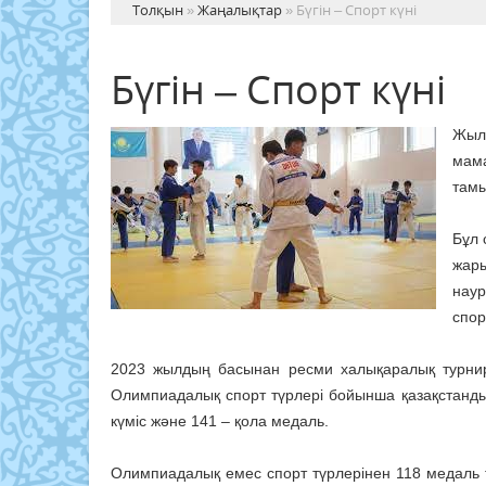
Толқын
»
Жаңалықтар
» Бүгін – Спорт күні
Бүгін – Спорт күні
Жыл
мама
тамы
Бұл 
жары
нау
спор
2023 жылдың басынан ресми халықаралық турнир
Олимпиадалық спорт түрлері бойынша қазақстандық 
күміс және 141 – қола медаль.
Олимпиадалық емес спорт түрлерінен 118 медаль тү