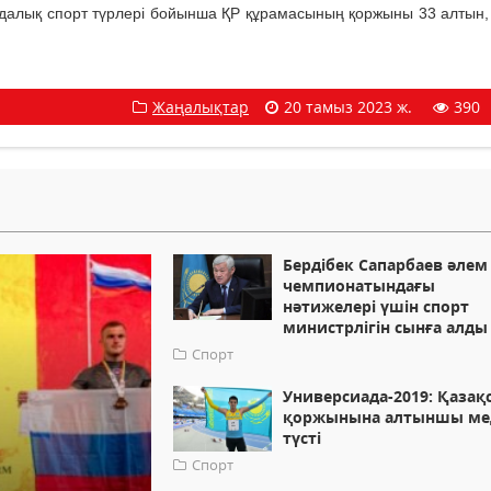
алық спорт түрлері бойынша ҚР құрамасының қоржыны 33 алтын, 
Жаңалықтар
20 тамыз 2023 ж.
390
Бердібек Сапарбаев әлем
чемпионатындағы
нәтижелері үшін спорт
министрлігін сынға алды
Спорт
Универсиада-2019: Қазақ
қоржынына алтыншы ме
түсті
Спорт