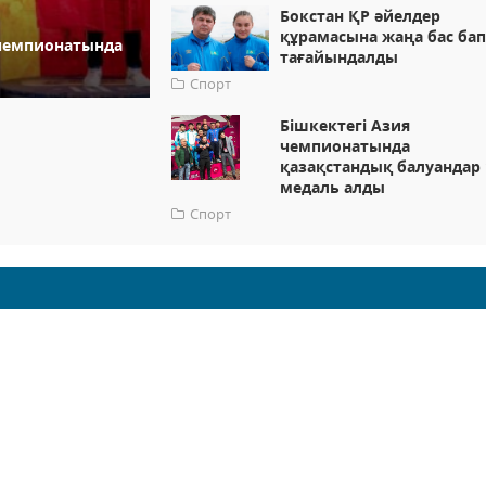
Бокстан ҚР әйелдер
құрамасына жаңа бас ба
 чемпионатында
тағайындалды
Спорт
Бішкектегі Азия
чемпионатында
қазақстандық балуандар 
медаль алды
Спорт