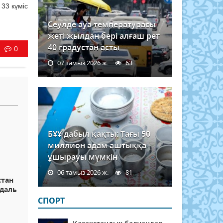
33 күміс
Сеулде ауа температурасы
жеті жылдан бері алғаш рет
40 градустан асты
0
07 тамыз 2026 ж.
63
БҰҰ дабыл қақты: Тағы 50
миллион адам аштыққа
ұшырауы мүмкін
06 тамыз 2026 ж.
81
стан
даль
СПОРТ