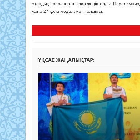
отандық параспортшылар жеңіп алды. Паралимпиад
және 27 қола медальмен толықты.
ҰҚСАС ЖАҢАЛЫҚТАР: