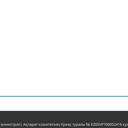
инистрлігі, Ақпарат комитетінің тіркеу туралы № KZ05VPY00052416 куә