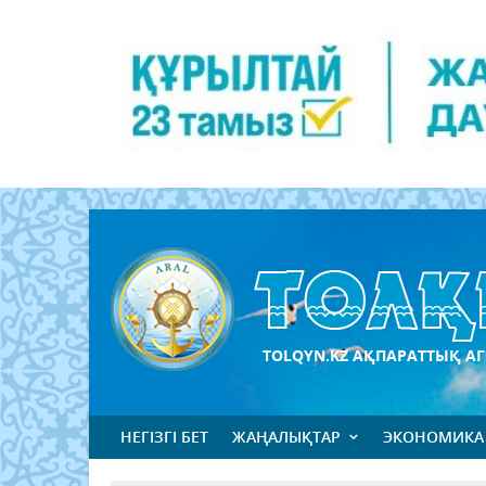
TOLQYN.KZ АҚПАРАТТЫҚ АГ
НЕГІЗГІ БЕТ
ЖАҢАЛЫҚТАР
ЭКОНОМИКА