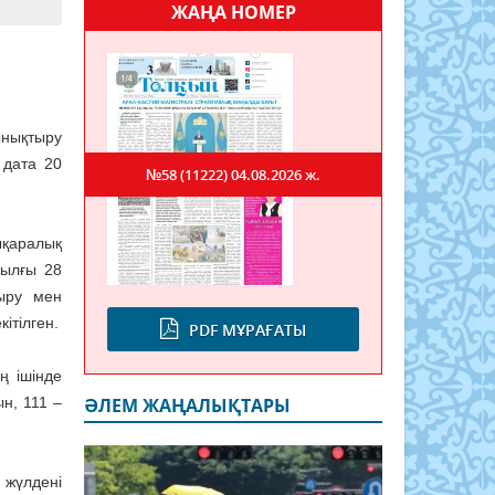
ЖАҢА НОМЕР
нықтыру
 дата 20
№58 (11222)
04.08.2026 ж.
ықаралық
жылғы 28
ыру мен
ітілген.
PDF МҰРАҒАТЫ
ң ішінде
н, 111 –
ӘЛЕМ ЖАҢАЛЫҚТАРЫ
 жүлдені