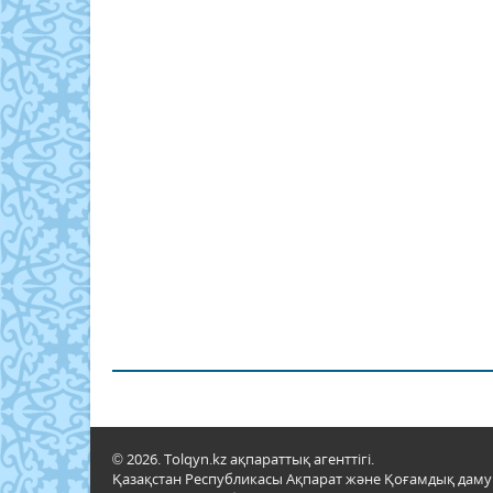
© 2026. Tolqyn.kz ақпараттық агенттігі.
Қазақстан Республикасы Ақпарат және Қоғамдық даму м