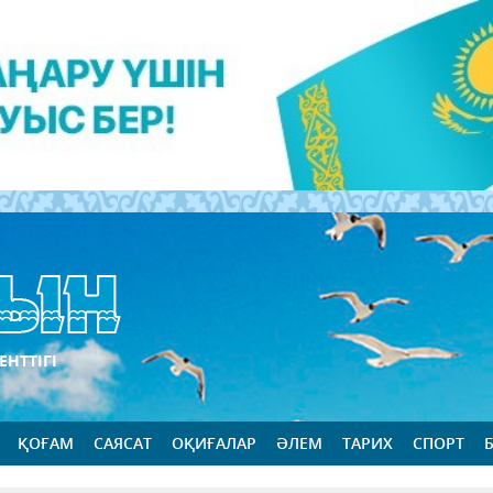
ЕНТТІГІ
ҚОҒАМ
САЯСАТ
ОҚИҒАЛАР
ӘЛЕМ
ТАРИХ
СПОРТ