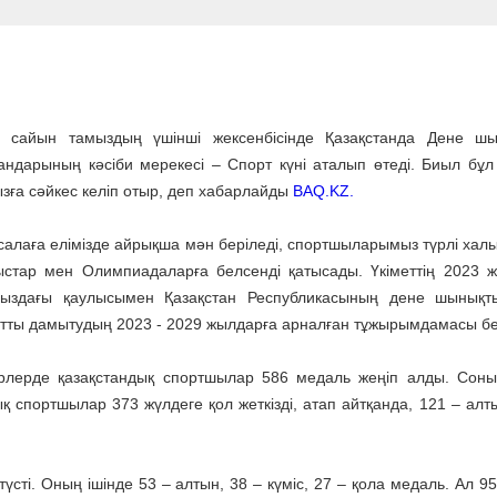
 сайын тамыздың үшінші жексенбісінде Қазақстанда Дене шы
ндарының кәсіби мерекесі – Спорт күні аталып өтеді. Биыл бұл
зға сәйкес келіп отыр, деп хабарлайды
BAQ.KZ.
салаға елімізде айрықша мән беріледі, спортшыларымыз түрлі хал
стар мен Олимпиадаларға белсенді қатысады. Үкіметтің 2023 
рыздағы қаулысымен Қазақстан Республикасының дене шынықт
тты дамытудың 2023 - 2029 жылдарға арналған тұжырымдамасы бек
лерде қазақстандық спортшылар 586 медаль жеңіп алды. Соны
спортшылар 373 жүлдеге қол жеткізді, атап айтқанда, 121 – алты
сті. Оның ішінде 53 – алтын, 38 – күміс, 27 – қола медаль. Ал 95