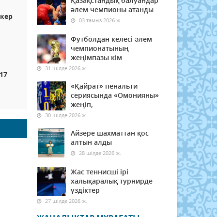
Қазақстандық балуандар
әлем чемпионы атанды
пкер
03 тамыз 2026 ж.
Футболдан келесі әлем
чемпионатының
жеңімпазы кім
31 шілде 2026 ж.
17
«Қайрат» пенальти
сериясында «Омонияны»
жеңіп,
30 шілде 2026 ж.
Айзере шахматтан қос
алтын алды
28 шілде 2026 ж.
Жас теннисші ірі
халықаралық турнирде
үздіктер
27 шілде 2026 ж.