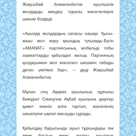
Жақсыбай Алмағанбетов ауылішілік
жолдарды жөндеу туралы мәселелерге
шағым білдірді.
«Ауылда жолдардың сапасы нашар. Қысы-
жазы жол жүру қиындық туғызады.Бүгін
«АМАNAT» партиясының мобильді тобы
азаматтарды қабылдап жатыр. Партияның
қолдауымен жол мәселесі шешімін табады
деген үмітіміз бар», – деді Жақсыбай
Алмағанбетов.
Мұнан соң Ақирек ауылының тұрғыны
Бимұрат Смағұлов Ақбай ауылына дәрігер
қажет екенін алға тартып, мәселенің
шешілуіне ықпал жасауды сұрады.
Қабылдау барысында ауыл тұрғындары тек
жеке бастың емес, жалпы ауылдың