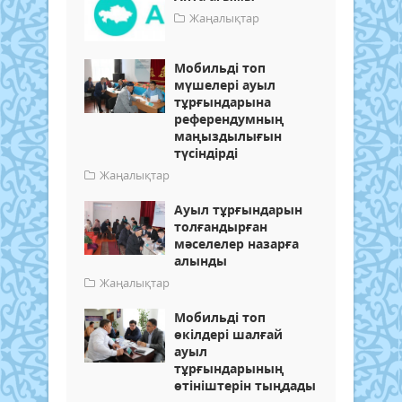
Жаңалықтар
Мобильді топ
мүшелері ауыл
тұрғындарына
референдумның
маңыздылығын
түсіндірді
Жаңалықтар
Ауыл тұрғындарын
толғандырған
мәселелер назарға
алынды
Жаңалықтар
Мобильді топ
өкілдері шалғай
ауыл
тұрғындарының
өтініштерін тыңдады