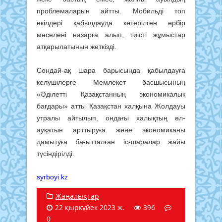
проблемаларын айтты. Мобильді топ
өкілдері қабылдауда көтерілген әрбір
мәселені назарға алып, тиісті жұмыстар
атқарылатынын жеткізді.
Сондай-ақ шара барысында қабылдауға
келушілерге Мемлекет басшысының
«Әділетті Қазақстанның экономикалық
бағдары» атты Қазақстан халқына Жолдауы
утралы айтылып, ондағы халықтың әл-
ауқатын арттыруға және экономиканы
дамытуға бағытталған іс-шаралар жайы
түсіндірілді.
syrboyi.kz
Жаңалықтар
22 қыркүйек 2023 ж.
396
0