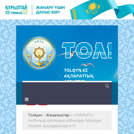
TOLQYN.KZ
АҚПАРАТТЫҚ
АГЕНТТІГІ
Толқын
»
Жаңалықтар
» «AMANAT»:
мобильді қоғамдық қабылдау Аралқұм,
Ақирек ауылдарында өтті