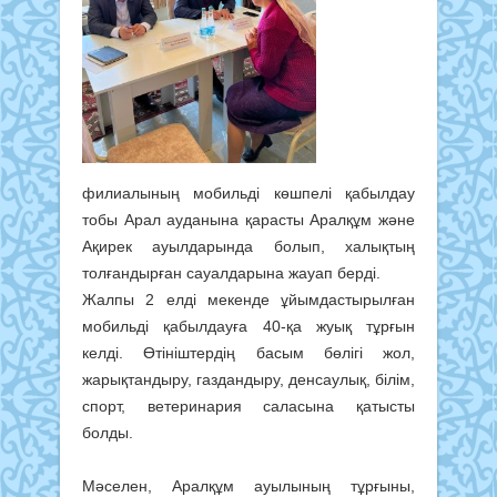
филиалының мобильді көшпелі қабылдау
тобы Арал ауданына қарасты Аралқұм және
Ақирек ауылдарында болып, халықтың
толғандырған сауалдарына жауап берді.
Жалпы 2 елді мекенде ұйымдастырылған
мобильді қабылдауға 40-қа жуық тұрғын
келді. Өтініштердің басым бөлігі жол,
жарықтандыру, газдандыру, денсаулық, білім,
спорт, ветеринария саласына қатысты
болды.
Мәселен, Аралқұм ауылының тұрғыны,