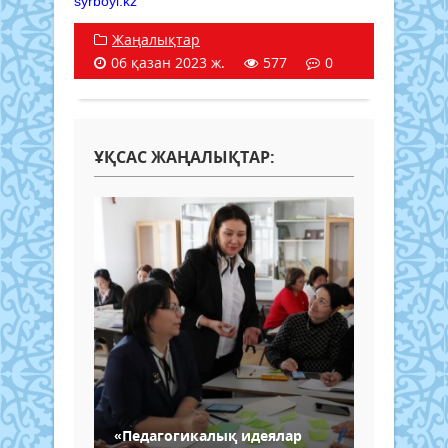
syrboyi.kz
Жаңалықтар
06 қазан 2023 ж.
577
0
ҰҚСАС ЖАҢАЛЫҚТАР:
«Педагогикалық идеялар