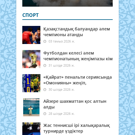
СПОРТ
Қазақстандық балуандар әлем
чемпионы атанды
03 тамыз 2026 ж.
Футболдан келесі әлем
чемпионатының жеңімпазы кім
31 шілде 2026 ж.
«Қайрат» пенальти сериясында
«Омонияны» жеңіп,
30 шілде 2026 ж.
Айзере шахматтан қос алтын
алды
28 шілде 2026 ж.
Жас теннисші ірі халықаралық
турнирде үздіктер