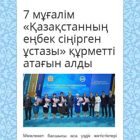
7 мұғалім
«Қазақстанның
еңбек сіңірген
ұстазы» құрметті
атағын алды
Мемлекет басшысы аса үздік жетістіктері