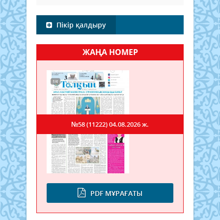
Пікір қалдыру
ЖАҢА НОМЕР
№58 (11222)
04.08.2026 ж.
PDF МҰРАҒАТЫ