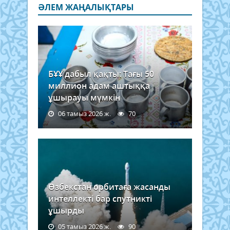
ӘЛЕМ ЖАҢАЛЫҚТАРЫ
БҰҰ дабыл қақты: Тағы 50
миллион адам аштыққа
ұшырауы мүмкін
06 тамыз 2026 ж.
70
Өзбекстан орбитаға жасанды
интеллекті бар спутникті
ұшырды
05 тамыз 2026 ж.
90