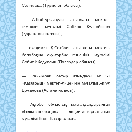
Салимова (Түркістан облысы);
— А.Байтұрсынұлы атындағы мектеп-
гимназия мұғалімі Сәбира Күлпейісова
(Қарағанды қаласы);
— академик Қ.Сәтбаев атындағы мектеп-
балабақша оқу-тәрбие кешенінің мұғалімі
Сәбит Ибадуллин (Павлодар облысы);
— Райымбек батыр атындағы №50
«Қазғарыш» мектеп-лицейінің мұғалімі Айгүл
Ержанова (Астана қаласы);
— Ақтөбе облыстық мамандандырылған
«Білім-инновация» лицей-интернатының
мұғалімі Баян Базарғалиева.