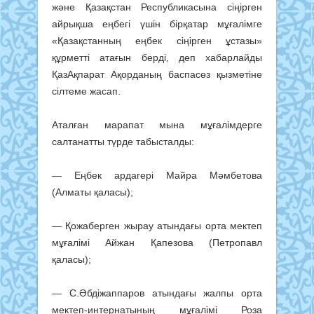
және Қазақстан Республикасына сіңірген
айрықша еңбегі үшін бірқатар мұғалімге
«Қазақстанның еңбек сіңірген ұстазы»
құрметті атағын берді, деп хабарлайды
ҚазАқпарат Ақорданың баспасөз қызметіне
сілтеме жасап.
Аталған марапат мына мұғалімдерге
салтанатты түрде табысталды:
— Еңбек ардагері Майра Мәмбетова
(Алматы қаласы);
— Қожаберген жырау атындағы орта мектеп
мұғалімі Айжан Қапезова (Петропавл
қаласы);
— С.Әбдіжаппаров атындағы жалпы орта
мектеп-интернатының мұғалімі Роза