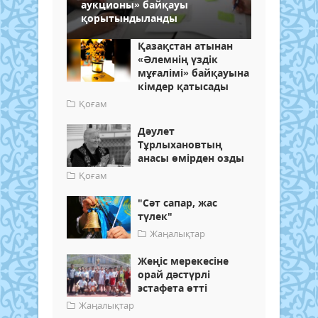
аукционы» байқауы
қорытындыланды
Қазақстан атынан
«Әлемнің үздік
мұғалімі» байқауына
кімдер қатысады
Қоғам
Дәулет
Тұрлыхановтың
анасы өмірден озды
Қоғам
"Сәт сапар, жас
түлек"
Жаңалықтар
Жеңіс мерекесіне
орай дәстүрлі
эстафета өтті
Жаңалықтар