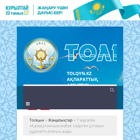
TOLQYN.KZ
АҚПАРАТТЫҚ
АГЕНТТІГІ
Толқын
»
Жаңалықтар
» 7 мұғалім
«Қазақстанның еңбек сіңірген ұстазы»
құрметті атағын алды