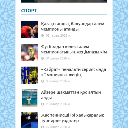
СПОРТ
Қазақстандық балуандар әлем
чемпионы атанды
03 тамыз 2026 ж.
Футболдан келесі әлем
чемпионатының жеңімпазы кім
31 шілде 2026 ж.
«Қайрат» пенальти сериясында
«Омонияны» жеңіп,
30 шілде 2026 ж.
Айзере шахматтан қос алтын
алды
28 шілде 2026 ж.
Жас теннисші ірі халықаралық
турнирде үздіктер
27 шілде 2026 ж.