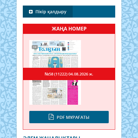
Пікір қалдыру
ЖАҢА НОМЕР
№58 (11222)
04.08.2026 ж.
PDF МҰРАҒАТЫ