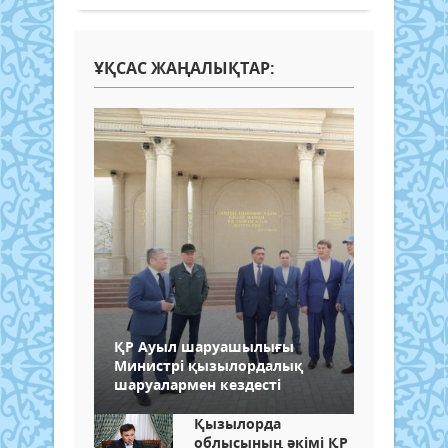
ҰҚСАС ЖАҢАЛЫҚТАР:
ҚР Ауыл шаруашылығы
Министрі қызылордалық
шаруалармен кездесті
Қызылорда
облысының әкімі ҚР