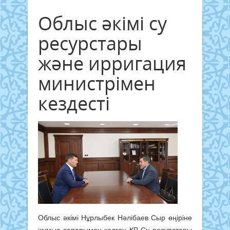
Облыс әкімі су
ресурстары
және ирригация
министрімен
кездесті
Облыс әкімі Нұрлыбек Нәлібаев Сыр өңіріне