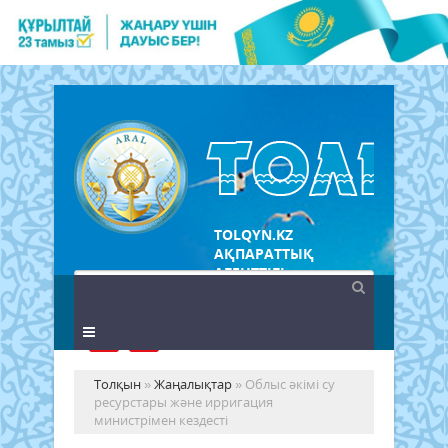
TOLQYN.KZ
АҚПАРАТТЫҚ
АГЕНТТІГІ
Толқын
»
Жаңалықтар
» Облыс әкімі су
ресурстары және ирригация
министрімен кездесті