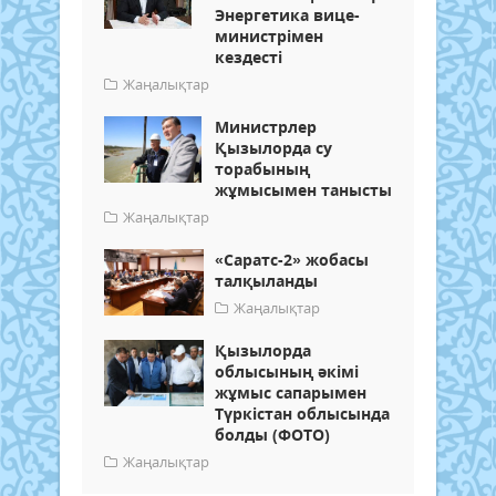
Энергетика вице-
министрімен
кездесті
Жаңалықтар
Министрлер
Қызылорда су
торабының
жұмысымен танысты
Жаңалықтар
«Саратс-2» жобасы
талқыланды
Жаңалықтар
Қызылорда
облысының әкімі
жұмыс сапарымен
Түркістан облысында
болды (ФОТО)
Жаңалықтар