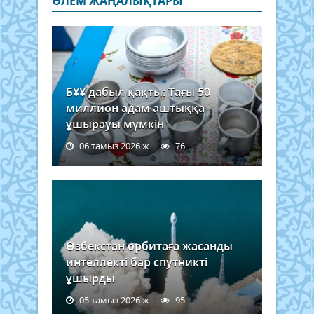
ӘЛЕМ ЖАҢАЛЫҚТАРЫ
БҰҰ дабыл қақты: Тағы 50
миллион адам аштыққа
ұшырауы мүмкін
06 тамыз 2026 ж.
76
Өзбекстан орбитаға жасанды
интеллекті бар спутникті
ұшырды
05 тамыз 2026 ж.
95