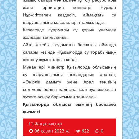
жұмыс сапарымен келген ҚР Су ресурстары
және ирригация министрі Нұржан
Нұржігітовпен кездесіп, аймақтағы су
шаруашылығы мәселелерін талқылады.
Кездесуде суармалы су қорын үнемдеу
жолдары талқыланды.
Айта кетейік, ведомство басшысы аймаққа
сапары кезінде «Қызылорда су торабының»
жөндеу жұмыстарын көрді.
Мұнан әрі министр Қызылорда облысының
су шаруашылығы нысандарын аралап,
«Өңірлік дамыту және Арал теңізінің
солтүстік бөлігін қалпына келтіру» жобасын
жүзеге асыру барысымен танысады.
Қызылорда облысы әкімінің баспасөз
қызметі
Жаңалықтар
06 қазан 2023 ж.
622
0