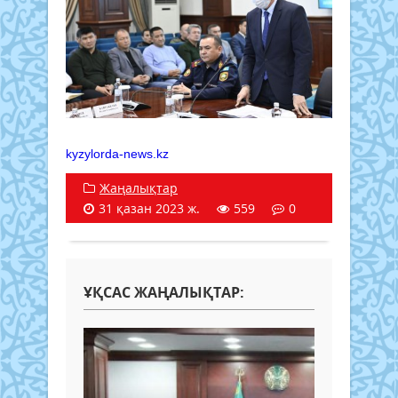
kyzylorda-news.kz
Жаңалықтар
31 қазан 2023 ж.
559
0
ҰҚСАС ЖАҢАЛЫҚТАР: