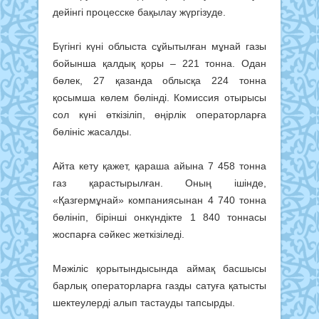
дейінгі процесске бақылау жүргізуде.
Бүгінгі күні облыста сұйытылған мұнай газы
бойынша қалдық қоры – 221 тонна. Одан
бөлек, 27 қазанда облысқа 224 тонна
қосымша көлем бөлінді. Комиссия отырысы
сол күні өткізіліп, өңірлік операторларға
бөлініс жасалды.
Айта кету қажет, қараша айына 7 458 тонна
газ қарастырылған. Оның ішінде,
«Қазгермұнай» компаниясынан 4 740 тонна
бөлініп, бірінші онкүндікте 1 840 тоннасы
жоспарға сәйкес жеткізіледі.
Мәжіліс қорытындысында аймақ басшысы
барлық операторларға газды сатуға қатысты
шектеулерді алып тастауды тапсырды.