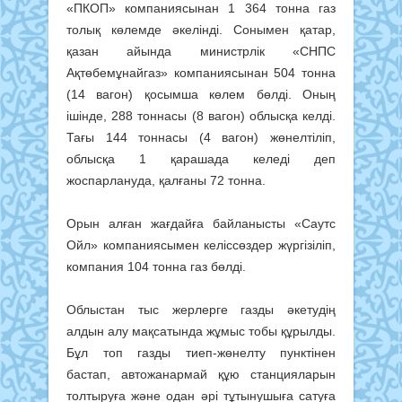
«ПКОП» компаниясынан 1 364 тонна газ
толық көлемде әкелінді. Сонымен қатар,
қазан айында министрлік «СНПС
Ақтөбемұнайгаз» компаниясынан 504 тонна
(14 вагон) қосымша көлем бөлді. Оның
ішінде, 288 тоннасы (8 вагон) облысқа келді.
Тағы 144 тоннасы (4 вагон) жөнелтіліп,
облысқа 1 қарашада келеді деп
жоспарлануда, қалғаны 72 тонна.
Орын алған жағдайға байланысты «Саутс
Ойл» компаниясымен келіссөздер жүргізіліп,
компания 104 тонна газ бөлді.
Облыстан тыс жерлерге газды әкетудің
алдын алу мақсатында жұмыс тобы құрылды.
Бұл топ газды тиеп-жөнелту пунктінен
бастап, автожанармай құю станцияларын
толтыруға және одан әрі тұтынушыға сатуға