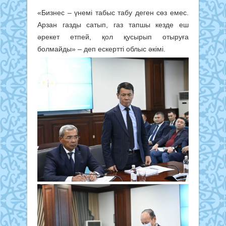
«Бизнес – үнемі табыс табу деген сөз емес.
Арзан газды сатып, газ тапшы кезде еш
әрекет етпей, қол қусырып отыруға
болмайды» – деп ескертті облыс әкімі.