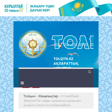
TOLQYN.KZ
АҚПАРАТТЫҚ
АГЕНТТІГІ
Толқын
»
Жаңалықтар
» Н.Нәлібаев:
Әлеуметтік газды халықтың аузынан
жырып сатуға жол бермеймін