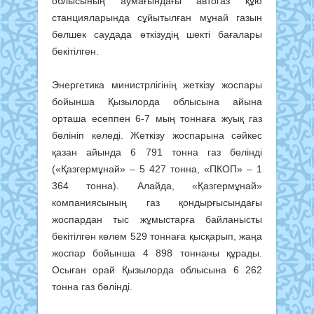
облысының аумағындағы автогаз құю
станцияларында сұйытылған мұнай газын
бөлшек саудада өткізудің шекті бағалары
бекітілген.
Энергетика министрлігінің жеткізу жоспары
бойынша Қызылорда облысына айына
орташа есеппен 6-7 мың тоннаға жуық газ
бөлініп келеді. Жеткізу жоспарына сәйкес
қазан айында 6 791 тонна газ бөлінді
(«Қазгермұнай» – 5 427 тонна, «ПКОП» – 1
364 тонна). Алайда, «Қазгермұнай»
компаниясының газ қондырғысындағы
жоспардан тыс жұмыстарға байланысты
бекітілген көлем 529 тоннаға қысқарып, жаңа
жоспар бойынша 4 898 тоннаны құрады.
Осыған орай Қызылорда облысына 6 262
тонна газ бөлінді.