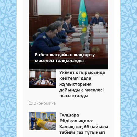
Еңбек жағдайын жақсарту
мәселесі талқыланды
Үкімет отырысында
көктемгі дала
жұмыстарына
дайындық мәселесі
пысықталды
Экономика
Гүлшара
Әбдіқалықова:
Халықтың 65 пайызы
табиғи газ тұтынып