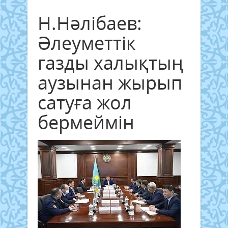
Н.Нәлібаев:
Әлеуметтік
газды халықтың
аузынан жырып
сатуға жол
бермеймін