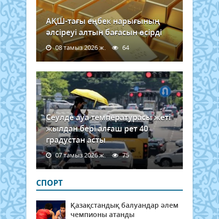
АҚШ-тағы еңбек нарығының
әлсіреуі алтын бағасын өсірді
08 тамыз 2026 ж.
64
Сеулде ауа температурасы жеті
жылдан бері алғаш рет 40
градустан асты
07 тамыз 2026 ж.
75
СПОРТ
Қазақстандық балуандар әлем
чемпионы атанды