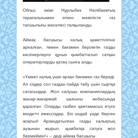
Облыс әкімі Нұрлыбек Нәлібаевтың
төрағалығымен өткен мәжілісте газ
тапшылығы мәселесі талқыланды.
Аймақ басшысы халық қажеттілігіне
арналған, төмен бағамен берілетін газды
кәсіпкерлерге құнын қымбаттатып сатқан
операторларды қатаң сынға алды.
«Үкімет халық үшін арзан бағамен газ береді.
Ал сіздер сол газдан пайда табу үшін сыртқа
сатасыздар. Жол салушы компаниялардың
жанар-жағармай шығыны жобасында
қаралған. Оларды газбен қамтамасыз етуге
міндетті емессіздер. Біз ондай уәде берген
жоқпыз! Арзандатылған газды халықтың
аузынан жырып, қымбатқа сатуға жол
бермеймін!» – деді аймақ басшысы.