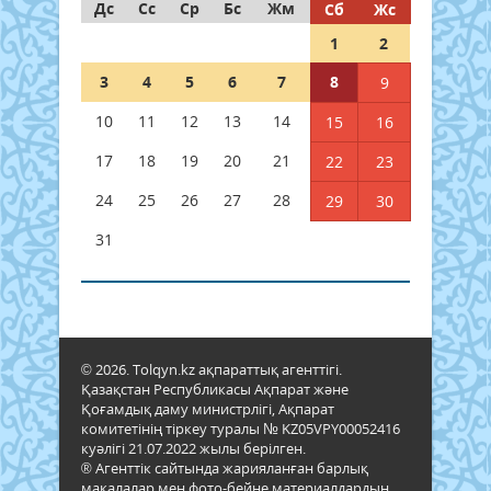
Дс
Сс
Ср
Бс
Жм
Сб
Жс
1
2
3
4
5
6
7
8
9
10
11
12
13
14
15
16
17
18
19
20
21
22
23
24
25
26
27
28
29
30
31
© 2026. Tolqyn.kz ақпараттық агенттігі.
Қазақстан Республикасы Ақпарат және
Қоғамдық даму министрлігі, Ақпарат
комитетінің тіркеу туралы № KZ05VPY00052416
куәлігі 21.07.2022 жылы берілген.
® Агенттік сайтында жарияланған барлық
мақалалар мен фото-бейне материалдардың