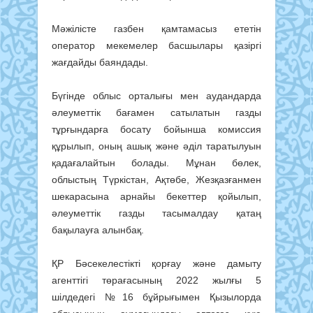
Мәжілісте газбен қамтамасыз ететін
оператор мекемелер басшылары қазіргі
жағдайды баяндады.
Бүгінде облыс орталығы мен аудандарда
әлеуметтік бағамен сатылатын газды
тұрғындарға босату бойынша комиссия
құрылып, оның ашық және әділ таратылуын
қадағалайтын болады. Мұнан бөлек,
облыстың Түркістан, Ақтөбе, Жезқазғанмен
шекарасына арнайы бекеттер қойылып,
әлеуметтік газды тасымалдау қатаң
бақылауға алынбақ.
ҚР Бәсекелестікті қорғау және дамыту
агенттігі төрағасының 2022 жылғы 5
шілдедегі №16 бұйрығымен Қызылорда