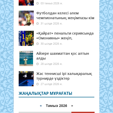
03 тамыз 2026 ж.
Футболдан келесі әлем
чемпионатының жеңімпазы кім
31 шілде 2026 ж.
«Қайрат» пенальти сериясында
«Омонияны» жеңіп,
30 шілде 2026 ж.
Айзере шахматтан қос алтын
алды
28 шілде 2026 ж.
Жас теннисші ірі халықаралық
турнирде үздіктер
27 шілде 2026 ж.
ЖАҢАЛЫҚТАР МҰРАҒАТЫ
«
Тамыз 2026 »