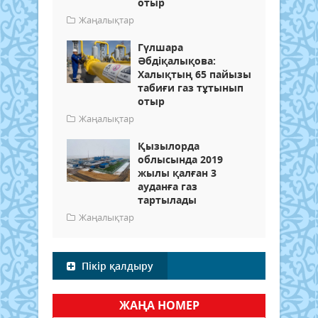
отыр
Жаңалықтар
Гүлшара
Әбдіқалықова:
Халықтың 65 пайызы
табиғи газ тұтынып
отыр
Жаңалықтар
Қызылорда
облысында 2019
жылы қалған 3
ауданға газ
тартылады
Жаңалықтар
Пікір қалдыру
ЖАҢА НОМЕР