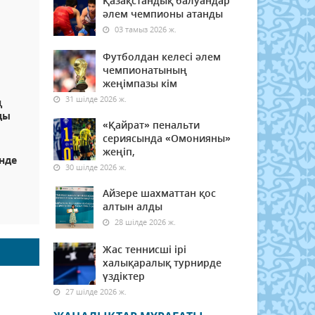
Қазақстандық балуандар
әлем чемпионы атанды
03 тамыз 2026 ж.
Футболдан келесі әлем
чемпионатының
жеңімпазы кім
31 шілде 2026 ж.
ң
ды
«Қайрат» пенальти
сериясында «Омонияны»
жеңіп,
інде
30 шілде 2026 ж.
Айзере шахматтан қос
алтын алды
28 шілде 2026 ж.
Жас теннисші ірі
халықаралық турнирде
үздіктер
27 шілде 2026 ж.