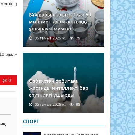
ментінің
БҰҰ дабыл қақты: Тағы 50
миллион адам аштыққа
ұшырауы мүмкін
06 тамыз 2026 ж.
79
 10 жыл»
0
Өзбекстан орбитаға
жасанды интеллекті бар
спутникті ұшырды
05 тамыз 2026 ж.
98
СПОРТ
тық