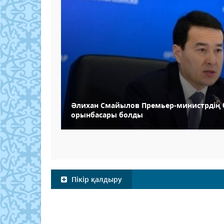
Әлихан Смайылов Премьер-министрдің б
орынбасары болды
Пікір қалдыру