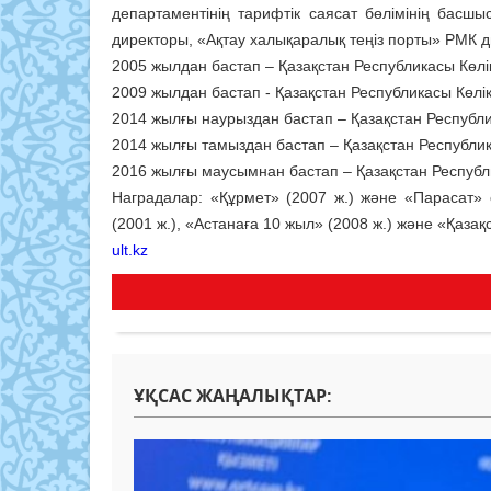
департаментінің тарифтік саясат бөлімінің басшыс
директоры, «Ақтау халықаралық теңіз порты» РМК 
2005 жылдан бастап – Қазақстан Республикасы Көлі
2009 жылдан бастап - Қазақстан Республикасы Көлі
2014 жылғы наурыздан бастап – Қазақстан Республи
2014 жылғы тамыздан бастап – Қазақстан Республик
2016 жылғы маусымнан бастап – Қазақстан Республ
Наградалар: «Құрмет» (2007 ж.) және «Парасат» о
(2001 ж.), «Астанаға 10 жыл» (2008 ж.) және «Қаза
ult.kz
ҰҚСАС ЖАҢАЛЫҚТАР: