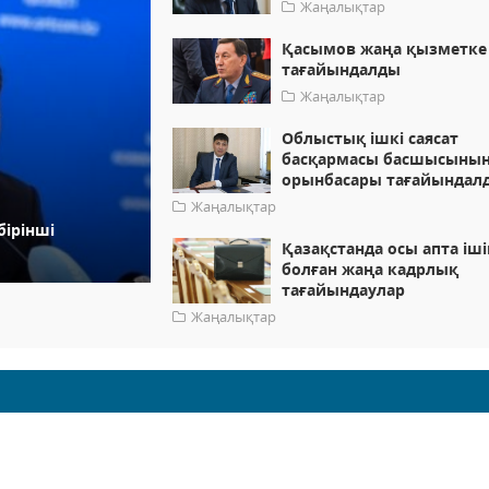
Жаңалықтар
Қасымов жаңа қызметке
тағайындалды
Жаңалықтар
Облыстық ішкі саясат
басқармасы басшысыны
орынбасары тағайындал
Жаңалықтар
ірінші
Қазақстанда осы апта іш
болған жаңа кадрлық
тағайындаулар
Жаңалықтар