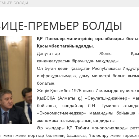
РЕМЬЕР БОЛДЫ
ВИЦЕ-ПРЕМЬЕР БОЛДЫ
ҚР Премьер-министрінің орынбасары болы
Қасымбек тағайындалды.
Депутаттар Жеңіс Қасымб
кандидатурасын бірауыздан мақұлдады.
Ол бұған дейін Қазақстан Республикасы Индуст
инфрақұрылымдық даму министрі болып қызме
болатын.
Жеңіс Қасымбек 1975 жылы 7 мамырда дүниеге к
ҚазБСҚА (Алматы қ.) «Сәулетші-дизайнер» м
бойынша, сондай-ақ Л.Н. Гумилев атынд
«Экономист-менеджер» мамандығы бойынша а
экономика ғылымдарының кандидаты
Әр жылдары ҚР Табиғи монополияларды ретт
жол көлігі және порттар бөлімінің басшысы, Үйлестіру және тарифт