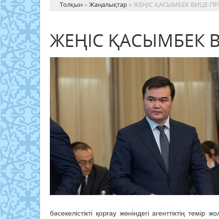
Толқын
»
Жаңалықтар
» ЖЕҢІС ҚАСЫМБЕК ВИЦЕ-П
ЖЕҢІС ҚАСЫМБЕК 
бәсекелістікті қорғау жөніндегі агенттіктің темір 