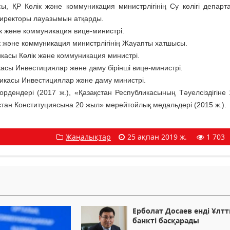
ы, ҚР Көлік және коммуникация министрлігінің Су көлігі департа
директоры лауазымын атқарды.
к және коммуникация вице-министрі.
к және коммуникация министрлігінің Жауапты хатшысы.
касы Көлік және коммуникация министрі.
асы Инвестициялар және даму бірінші вице-министрі.
икасы Инвестициялар және даму министрі.
рдендері (2017 ж.), «Қазақстан Республикасының Тәуелсіздігіне
қстан Конституциясына 20 жыл» мерейтойлық медальдері (2015 ж.).
Жаңалықтар
25 ақпан 2019 ж.
1 703
Ерболат Досаев енді Ұлт
банкті басқарады