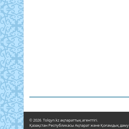
© 2026. Tolqyn.kz ақпараттық агенттігі.
Қазақстан Республикасы Ақпарат және Қоғамдық даму м