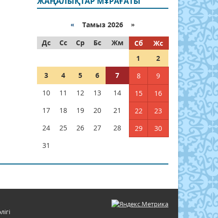
ЖАҢАЛЫҚТАР МҰРАҒАТЫ
«
Тамыз 2026 »
Дс
Сс
Ср
Бс
Жм
Сб
Жс
1
2
3
4
5
6
7
8
9
10
11
12
13
14
15
16
17
18
19
20
21
22
23
24
25
26
27
28
29
30
31
лігі