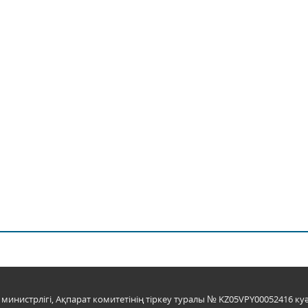
инистрлігі, Ақпарат комитетінің тіркеу туралы № KZ05VPY00052416 куә