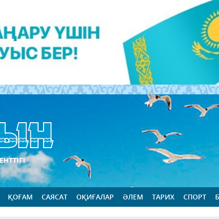
ЕНТТІГІ
ҚОҒАМ
САЯСАТ
ОҚИҒАЛАР
ӘЛЕМ
ТАРИХ
СПОРТ