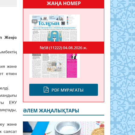
ЖАҢА НОМЕР
п Жеңіс
№58 (11222)
04.08.2026 ж.
ектің
рия және
т еткен
елді.
PDF МҰРАҒАТЫ
амандығы
ағы ЕҰУ
яқтады,
ӘЛЕМ ЖАҢАЛЫҚТАРЫ
еу және
ік саясат