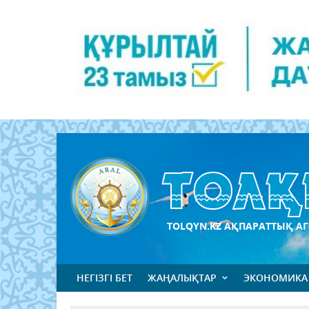
TOLQYN.KZ АҚПАРАТТЫҚ АГ
НЕГІЗГІ БЕТ
ЖАҢАЛЫҚТАР
ЭКОНОМИКА