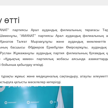
 өтті
MANAT” партиясы Арал аудандық филиалының төрағасы Төр
 Шөменұлы, “AMANAT” партиясы Арал аудандық филиалының а
Қанатов Талғат Мырзағұлұлы және аудандық мемлекеттік к
ының басшысы Әбдікеров Еркебұлан Өмірсерікұлы, аудандық 
 Руслан Жұмажанұлы аудандық партия филиалының Қоғамдық қ
де «Құқықтық көмек» партиялық жобасы аясында азаматтард
 бойынша қабылдау өткізді.
 тұрақты жұмыс және медициналық сақтандыру, атаулы әлеуметті
астыруға қатысты мәселелер көтерілді.