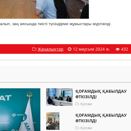
ып, заң аясында тиісті түсіндірме жұмыстары жүргізілді.
Жаңалықтар
12 маусым 2024 ж.
432
ҚОҒАМДЫҚ ҚАБЫЛДАУ
ӨТКІЗІЛДІ
Қоғам
ҚОҒАМДЫҚ ҚАБЫЛДАУ
ӨТКІЗІЛДІ
Қоғам