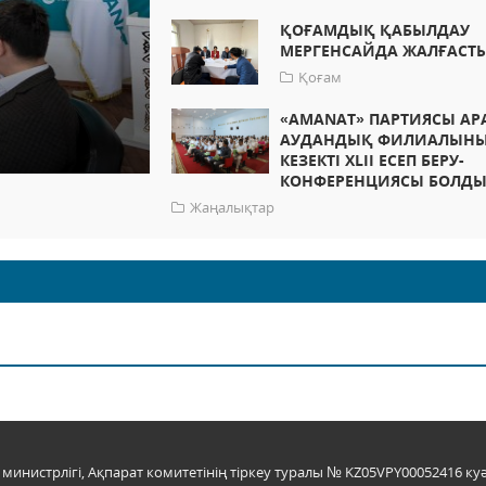
ҚОҒАМДЫҚ ҚАБЫЛДАУ
МЕРГЕНСАЙДА ЖАЛҒАСТ
Қоғам
«AMANAT» ПАРТИЯСЫ АР
АУДАНДЫҚ ФИЛИАЛЫН
КЕЗЕКТІ XLII ЕСЕП БЕРУ-
КОНФЕРЕНЦИЯСЫ БОЛД
Жаңалықтар
инистрлігі, Ақпарат комитетінің тіркеу туралы № KZ05VPY00052416 куә