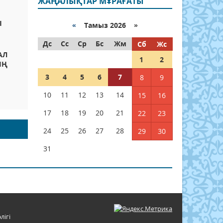
ЖАҢАЛЫҚТАР МҰРАҒАТЫ
Ы
«
Тамыз 2026 »
Дс
Сс
Ср
Бс
Жм
Сб
Жс
АЛ
1
2
ЫҢ
3
4
5
6
7
8
9
Ы
10
11
12
13
14
15
16
17
18
19
20
21
22
23
24
25
26
27
28
29
30
31
лігі