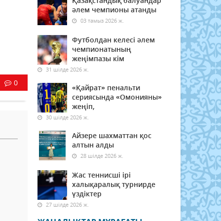
Қазақстандық балуандар
әлем чемпионы атанды
03 тамыз 2026 ж.
Футболдан келесі әлем
чемпионатының
жеңімпазы кім
31 шілде 2026 ж.
0
«Қайрат» пенальти
сериясында «Омонияны»
жеңіп,
30 шілде 2026 ж.
Айзере шахматтан қос
алтын алды
28 шілде 2026 ж.
Жас теннисші ірі
халықаралық турнирде
үздіктер
27 шілде 2026 ж.