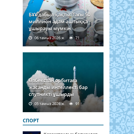
БҰҰ дабыл қақты: Тағы 50
миллион адам аштыққа
ұшырауы мүмкін
06 тамыз 2026 ж.
71
Өзбекстан орбитаға
жасанды интеллекті бар
спутникті ұшырды
05 тамыз 2026 ж.
91
СПОРТ