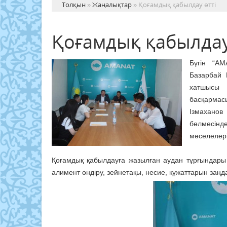
Толқын
»
Жаңалықтар
» Қоғамдық қабылдау өтті
Қоғамдық қабылдау
Бүгін “A
Базарбай
хатшысы 
басқармас
Ізмаханов
бөлмесін
мәселелері
Қоғамдық қабылдауға жазылған аудан тұрғындары
алимент өндіру, зейнетақы, несие, құжаттарын заңд