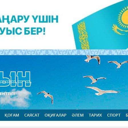
ЕНТТІГІ
ҚОҒАМ
САЯСАТ
ОҚИҒАЛАР
ӘЛЕМ
ТАРИХ
СПОРТ