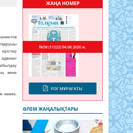
ЖАҢА НОМЕР
ахметов
тқарушы
№58 (11222)
04.08.2026 ж.
ірістер
адвокат
абылдау
ың жеке
PDF МҰРАҒАТЫ
к көмек,
ӘЛЕМ ЖАҢАЛЫҚТАРЫ