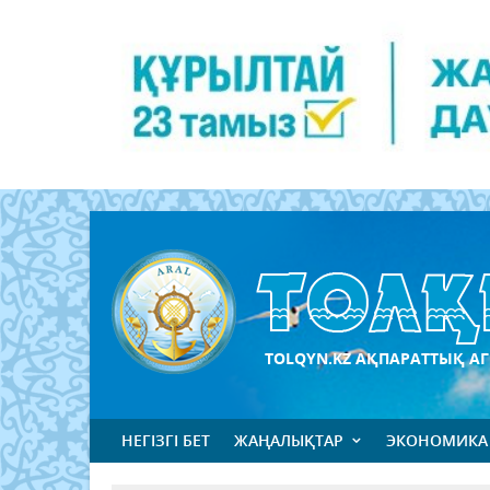
TOLQYN.KZ АҚПАРАТТЫҚ АГ
НЕГІЗГІ БЕТ
ЖАҢАЛЫҚТАР
ЭКОНОМИКА