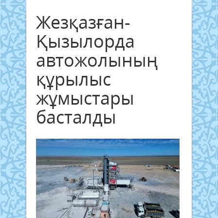
Жезқазған-
Қызылорда
автожолының
құрылыс
жұмыстары
басталды