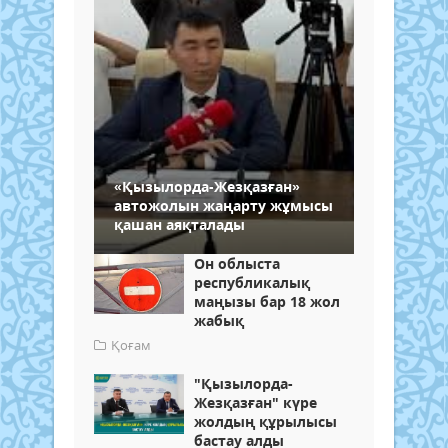
«Қызылорда-Жезқазған»
автожолын жаңарту жұмысы
қашан аяқталады
Он облыста
республикалық
маңызы бар 18 жол
жабық
Қоғам
"Қызылорда-
Жезқазған" күре
жолдың құрылысы
бастау алды