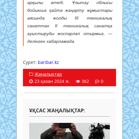
арқылы өтеді. Ұлытау облысы
бойынша қайта жаңарту жұмыстары
аясында жолды ІІІ техникалық
санаттан ІІ техникалық санатқа
ауыстыруды жоспарлап отырмыз, —
делінген хабарламада.
Сурет: ​
baribar.kz
Жаңалықтар
23 қазан 2024 ж.
362
0
ҰҚСАС ЖАҢАЛЫҚТАР: