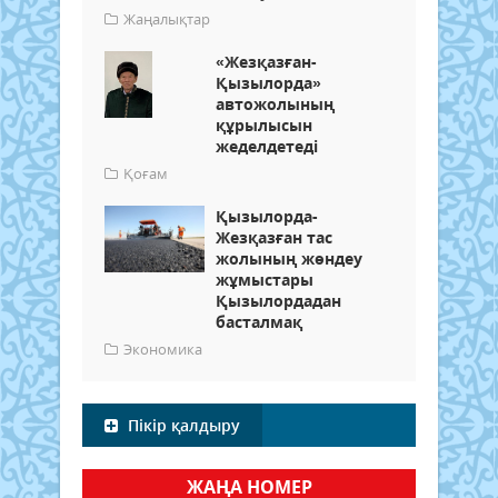
Жаңалықтар
«Жезқазған-
Қызылорда»
автожолының
құрылысын
жеделдетеді
Қоғам
Қызылорда-
Жезқазған тас
жолының жөндеу
жұмыстары
Қызылордадан
басталмақ
Экономика
Пікір қалдыру
ЖАҢА НОМЕР