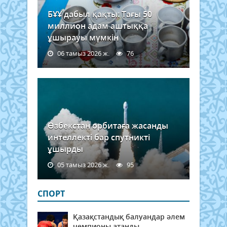
БҰҰ дабыл қақты: Тағы 50
миллион адам аштыққа
ұшырауы мүмкін
06 тамыз 2026 ж.
76
Өзбекстан орбитаға жасанды
интеллекті бар спутникті
ұшырды
05 тамыз 2026 ж.
95
СПОРТ
Қазақстандық балуандар әлем
чемпионы атанды