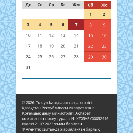
Дс
Сс
Ср
Бс
Жм
Сб
Жс
1
2
3
4
5
6
7
8
9
10
11
12
13
14
15
16
17
18
19
20
21
22
23
24
25
26
27
28
29
30
31
© 2026. Tolqyn.kz ақпараттық агенттігі.
Қазақстан Республикасы Ақпарат және
Қоғамдық даму министрлігі, Ақпарат
комитетінің тіркеу туралы № KZ05VPY00052416
куәлігі 21.07.2022 жылы берілген.
® Агенттік сайтында жарияланған барлық