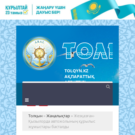
TOLQYN.KZ
АҚПАРАТТЫҚ
АГЕНТТІГІ
Толқын
»
Жаңалықтар
» Жезқазған-
Қызылорда автожолының құрылыс
жұмыстары басталды