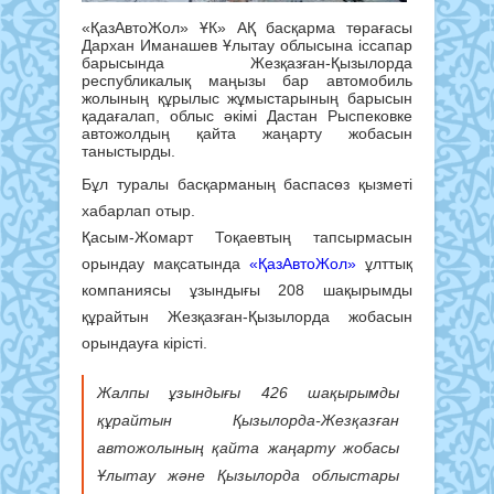
«ҚазАвтоЖол» ҰК» АҚ басқарма төрағасы
Дархан Иманашев Ұлытау облысына іссапар
барысында Жезқазған-Қызылорда
республикалық маңызы бар автомобиль
жолының құрылыс жұмыстарының барысын
қадағалап, облыс әкімі Дастан Рыспековке
автожолдың қайта жаңарту жобасын
таныстырды.
Бұл туралы басқарманың баспасөз қызметі
хабарлап отыр.
Қасым-Жомарт Тоқаевтың тапсырмасын
орындау мақсатында
«ҚазАвтоЖол»
ұлттық
компаниясы ұзындығы 208 шақырымды
құрайтын Жезқазған-Қызылорда жобасын
орындауға кірісті.
Жалпы ұзындығы 426 шақырымды
құрайтын Қызылорда-Жезқазған
автожолының қайта жаңарту жобасы
Ұлытау және Қызылорда облыстары