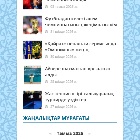
03 тамыз 2026 ж.
Футболдан келесі әлем
чемпионатының жеңімпазы кім
31 шілде 2026 ж.
«Қайрат» пенальти сериясында
«Омонияны» жеңіп,
30 шілде 2026 ж.
Айзере шахматтан қос алтын
алды
28 шілде 2026 ж.
Жас теннисші ірі халықаралық
турнирде үздіктер
27 шілде 2026 ж.
ЖАҢАЛЫҚТАР МҰРАҒАТЫ
«
Тамыз 2026 »