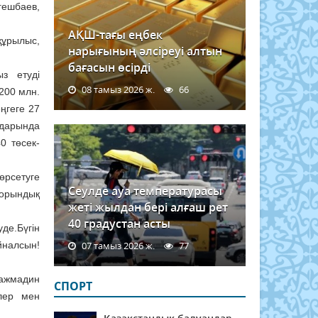
гешбаев,
АҚШ-тағы еңбек
ұрылыс,
нарығының әлсіреуі алтын
бағасын өсірді
з етуді
08 тамыз 2026 ж.
66
200 млн.
ңгеге 27
лдарында
0 төсек-
өрсетуге
Сеулде ауа температурасы
 орындық
жеті жылдан бері алғаш рет
40 градустан асты
де.Бүгін
йналсын!
07 тамыз 2026 ж.
77
ажмадин
СПОРТ
лер мен