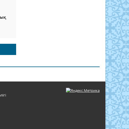
лық
лігі