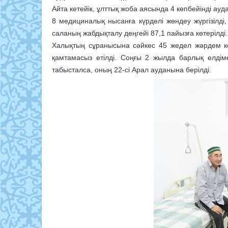
Айта кетейік, ұлттық жоба аясында 4 көпбейінді 
8 медициналық нысанға күрделі жөндеу жүргізілд
саланың жабдықталу деңгейі 87,1 пайызға көтерілді.
Халықтың сұранысына сәйкес 45 жедел жәрдем к
қамтамасыз етілді. Соңғы 2 жылда барлық елдім
табысталса, оның 22-сі Арал ауданына берілді.