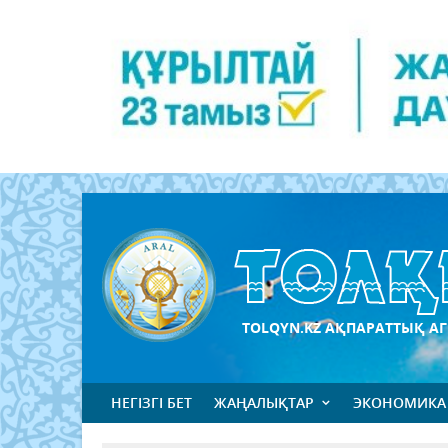
TOLQYN.KZ АҚПАРАТТЫҚ АГ
НЕГІЗГІ БЕТ
ЖАҢАЛЫҚТАР
ЭКОНОМИКА