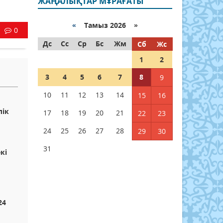
ЖАҢАЛЫҚТАР МҰРАҒАТЫ
«
Тамыз 2026 »
0
Дс
Сс
Ср
Бс
Жм
Сб
Жс
1
2
3
4
5
6
7
8
9
10
11
12
13
14
15
16
лік
17
18
19
20
21
22
23
24
25
26
27
28
29
30
31
кі
24