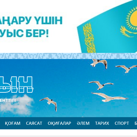
ЕНТТІГІ
ҚОҒАМ
САЯСАТ
ОҚИҒАЛАР
ӘЛЕМ
ТАРИХ
СПОРТ