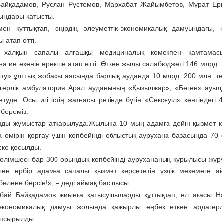
Байқадамов, Руслан Рүстемов, Мархабат Жайымбетов, Мұрат Ер
ғындары қатысты.
құттықтап, өңірдің әлеуметтік-экономикалық дамуындағы, қ
атап өтті.
 халқын сапалы алғашқы медициналық көмекпен қамтамасы
 ие екенін ерекше атап өтті. Өткен жылы салабюджеті 146 млрд. 
рту» ұлттық жобасы аясында барлық ауданда 10 млрд. 200 млн. те
ігерлік амбулатория Арал ауданының «Қызылжар», «Бөген» ауы
уде. Осы игі істің жалғасы ретінде бүгін «Сексеуіл» кентіндегі 4
береміз.
ды жұмыстар атқарылуда.Жылына 10 мың адамға дейін қызмет к
а өмірін қорғау үшін көпбейінді облыстық аурухана базасында 70
ске қосылды.
лімшесі бар 300 орындық көпбейінді аурухананың құрылысы жүру
ген әрбір адамға сапалы қызмет көрсететін үздік мекемеге а
а бөлене берсін!», – деді аймақ басшысы.
ай Байқадамов жиынға қатысушыларды құттықтап, ел ағасы Н
к-экономикалық дамуы жолында қажырлы еңбек еткен ардагер
апсырылды.