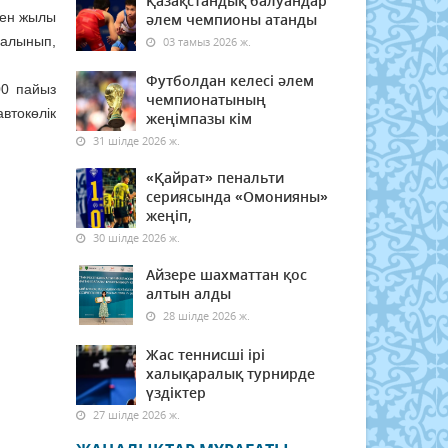
Қазақстандық балуандар
кен жылы
әлем чемпионы атанды
 алынып,
03 тамыз 2026 ж.
Футболдан келесі әлем
00 пайыз
чемпионатының
втокөлік
жеңімпазы кім
31 шілде 2026 ж.
«Қайрат» пенальти
сериясында «Омонияны»
жеңіп,
30 шілде 2026 ж.
Айзере шахматтан қос
алтын алды
28 шілде 2026 ж.
Жас теннисші ірі
халықаралық турнирде
үздіктер
27 шілде 2026 ж.