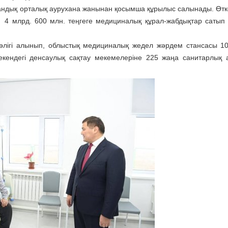
аудандық орталық аурухана жанынан қосымша құрылыс салынады. Өт
і, 4 млрд. 600 млн. теңгеге медициналық құрал-жабдықтар сатып
өлігі алынып, облыстық медициналық жедел жәрдем стансасы 1
екендегі денсаулық сақтау мекемелеріне 225 жаңа санитарлық а