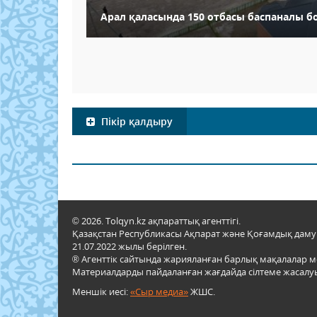
Арал қаласында 150 отбасы баспаналы б
Пікір қалдыру
© 2026. Tolqyn.kz ақпараттық агенттігі.
Қазақстан Республикасы Ақпарат және Қоғамдық даму м
21.07.2022 жылы берілген.
® Агенттік сайтында жарияланған барлық мақалалар 
Материалдарды пайдаланған жағдайда сілтеме жасалуы
Меншік иесі:
«Сыр медиа»
ЖШС.