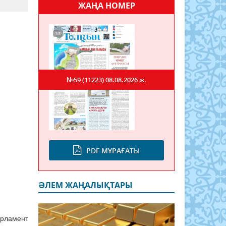
ЖАҢА НОМЕР
№59 (11223)
08.08.2026 ж.
PDF МҰРАҒАТЫ
ӘЛЕМ ЖАҢАЛЫҚТАРЫ
арламент