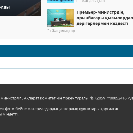
Жаңалықтар
олды
Премьер-министрдің
орынбасары қызылорда
дәрігерлермен кездесті
Жаңалықтар
инистрлігі, Ақпарат комитетінің тіркеу туралы № KZ05VPY00052416 куә
мен фото-бейне материалдардың авторлық құқықтары қорғалған.
 міндетті.