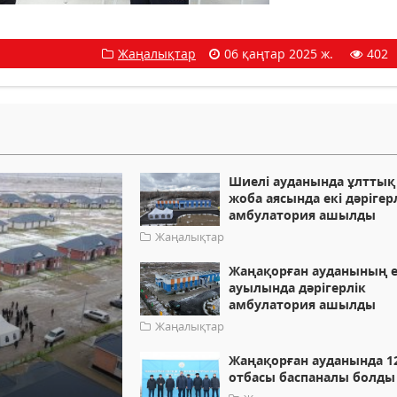
Жаңалықтар
06 қаңтар 2025 ж.
402
Шиелі ауданында ұлттық
жоба аясында екі дәрігер
амбулатория ашылды
Жаңалықтар
Жаңақорған ауданының е
ауылында дәрігерлік
амбулатория ашылды
Жаңалықтар
Жаңақорған ауданында 1
отбасы баспаналы болды