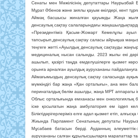
Сенаты мен Мәжілісінің депутаттары Наурызбай 
Мұрат Әбенов және зиялы қауым өкілдері, кент тұр
Аймақ басшысы жиналған қауымды Жаңа жылмен 
денсаулық сақтау салаларындағы жаңашылдықтарды 
«Президентіміз Қасым-Жомарт Кемелұлы ауыл
тапсырып,денсаулық сақтау саласы айрықша маңызға
теңгеге жетті.«Ауылдық денсаулық сақтауды жаңғы
медициналық нысан салынды. 2023 жылы екі дәр
ашылып, қазіргі таңда емделушілерге қызмет көрсет
орынға арналған ауылдық аурухананы пайдалануға 
Аймағымыздың денсаулық сақтау саласында ауқым
мүмкіндігі бар жаңа «Қан орталығы», ана мен бал
перинаталдық бөлім ашылды, жаңа МРТ аппараты і
Облыс орталығында емханасы мен онкологиялық бө
іске қосылатын жаңа амбулатория ем іздеп кел
Біліктідәрігерлеріміз елге адал қызмет етіп, алғысқ
Жиында Парламент Сенатының депутаты Наурызб
Мұсабаев батасын берді. Ауданның әлеуметті
аурухананы салған құрылысшыларға марапаттар т