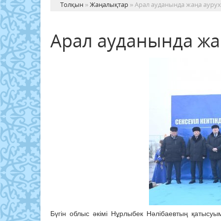
Толқын
»
Жаңалықтар
» Арал ауданында жаңа ауру
Арал ауданында ж
Бүгін облыс әкімі Нұрлыбек Нәлібаевтың қатысуы