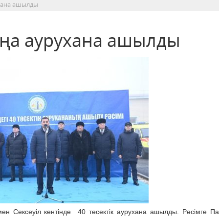
хана ашылды
аңа аурухана ашылды
мен Сексеуіл кентінде 40 төсектік аурухана ашылды. Рәсімге П