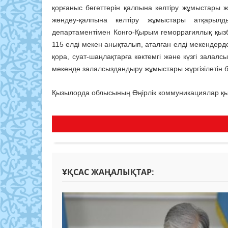
қорғаныс бөгеттерін қалпына келтіру жұмыстары ж
жөндеу-қалпына келтіру жұмыстары атқарылд
департаментімен Конго-Қырым геморрагиялық қыз
115 елді мекен анықталып, аталған елді мекендерд
қора, суат-шаңлақтарға көктемгі және күзгі залал
мекенде залалсыздандыру жұмыстары жүргізілетін 
Қызылорда облысының Өңірлік коммуникациялар қы
ҰҚСАС ЖАҢАЛЫҚТАР: