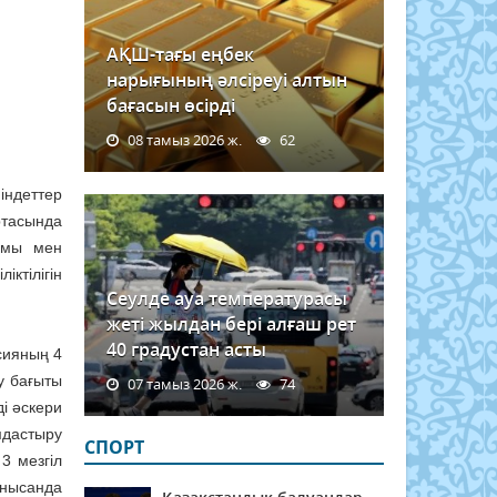
АҚШ-тағы еңбек
нарығының әлсіреуі алтын
бағасын өсірді
08 тамыз 2026 ж.
62
індеттер
ртасында
рамы мен
ктілігін
Сеулде ауа температурасы
жеті жылдан бері алғаш рет
40 градустан асты
сияның 4
у бағыты
07 тамыз 2026 ж.
74
і әскери
мдастыру
СПОРТ
3 мезгіл
 нысанда