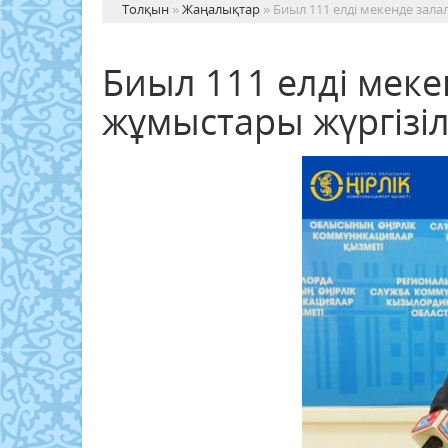
Толқын
»
Жаңалықтар
» Биыл 111 елді мекенде зал
Биыл 111 елді мек
жұмыстары жүргізіл