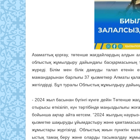
Азаматтық қорғау, төтенше жағдайлардың алдын ал
облыстық жұмылдыру дайындағы басқармасының ті
жүреді. Білім мен білік дамуды талап етенін 
мамандарынан барлығы 37 қызметкер Алматы қаласы
жетілдірді. Бұл туралы Облыстық жұмылдыру дайы
- 2024 жыл басынан бүгінгі күнге дейін Төтенше ж
отырысы өткізіліп, күн тәртібінде маңыздылығы жо
бойынша ақпар айта кетсем. “2024 жылдың наурыз
қызметке шақыруды ұйымдастыру және қамтамасыз е
жұмыстары жүргізілді. Облыстық жиын пунктін ма
ыстық тамақ беру және оларды тасымалдау жұмыс