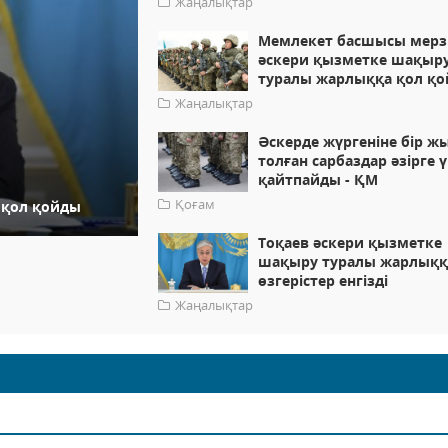
Жаңалықтар
Мемлекет басшысы мерз
әскери қызметке шақыр
туралы жарлыққа қол қ
Жаңалықтар
Әскерде жүргеніне бір ж
толған сарбаздар әзірге ү
қайтпайды - ҚМ
Қоғам
қол қойды
Тоқаев әскери қызметке
шақыру туралы жарлыққ
өзгерістер енгізді
Жаңалықтар