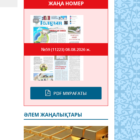
ЖАҢА НОМЕР
№59 (11223)
08.08.2026 ж.
PDF МҰРАҒАТЫ
ӘЛЕМ ЖАҢАЛЫҚТАРЫ