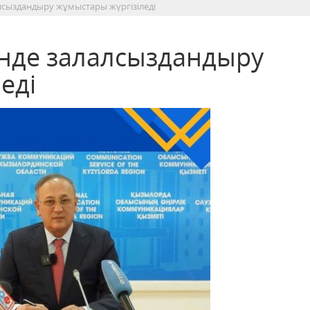
алсыздандыру жұмыстары жүргізіледі
енде залалсыздандыру
еді