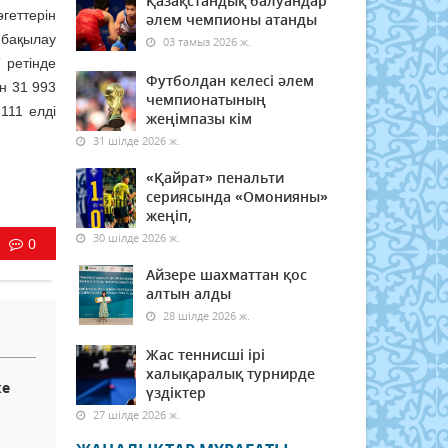
Қазақстандық балуандар
геттерін
әлем чемпионы атанды
бақылау
03 тамыз 2026 ж.
 ретінде
Футболдан келесі әлем
н 31 993
чемпионатының
111 елді
жеңімпазы кім
31 шілде 2026 ж.
«Қайрат» пенальти
сериясында «Омонияны»
жеңіп,
30 шілде 2026 ж.
0
Айзере шахматтан қос
алтын алды
28 шілде 2026 ж.
Жас теннисші ірі
халықаралық турнирде
ке
үздіктер
27 шілде 2026 ж.