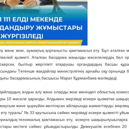
у және жою, аумақтық қорғанысты қамтамасыз ету. Бұл аталған м
келей қызметі. Аталған басқарма маңызды мәселелердің бел о
ескерсек, былтыр жергілікті атқарушы органдардың басшы құ
ндағы Төтенше жағдайлар министрлігінің арнайы оқу орнында білі
ндығы басқармасының басшысы Марат Құрманбаев мәлімдеді.
ағдайлардың алдын алу және оларды жою жөніндегі облыстық комис
ғары 10 мәселе қаралды. Алдымен мерзімді әскери қызметке шақыр
-маусым және қыркүйек-желтоқсан айларында азаматтарды мерзімд
ту туралы” № 33 қаулысына сәйкес мерзімді әскери қызметті ұйы
териалдық-техникалық қамтамасыз ету, әскерге шақырылушыларға 
тары кестеге сәйкес ұйымдастырылды. Демеушілік есебінен 20