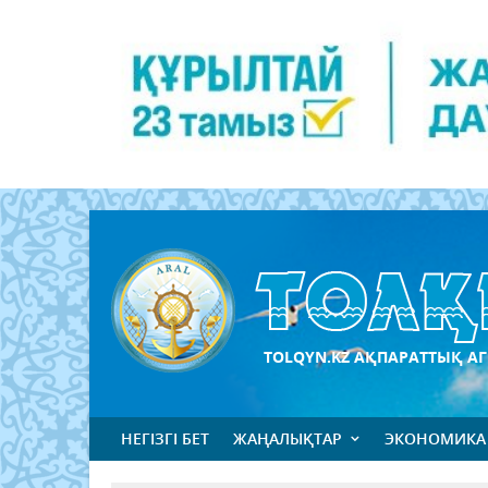
TOLQYN.KZ АҚПАРАТТЫҚ АГ
НЕГІЗГІ БЕТ
ЖАҢАЛЫҚТАР
ЭКОНОМИКА