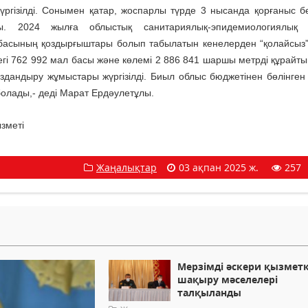
үргізілді. Сонымен қатар, жоспарлы түрде 3 нысанда қорғаныс бө
ы. 2024 жылға облыстық санитариялық-эпидемиологиялық 
басының қоздырғыштары болып табылатын кенелерден “қолайсыз”
егі 762 992 мал басы және көлемі 2 886 841 шаршы метрді құрайты
сыздандыру жұмыстары жүргізілді. Биыл облыс бюджетінен бөлінген 
болады,- деді Марат Ердәулетұлы.
зметі
Жаңалықтар
03 ақпан 2025 ж.
257
Мерзімді әскери қызмет
шақыру мәселелері
талқыланды