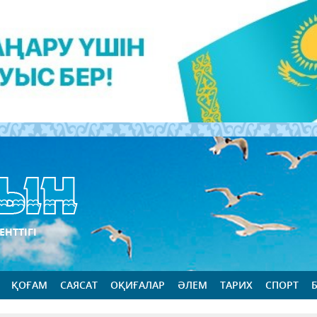
ЕНТТІГІ
ҚОҒАМ
САЯСАТ
ОҚИҒАЛАР
ӘЛЕМ
ТАРИХ
СПОРТ