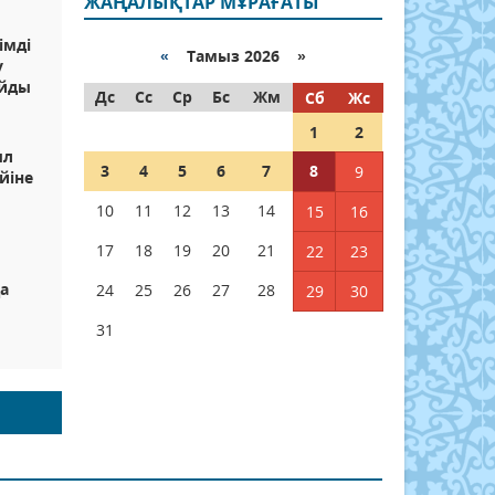
ЖАҢАЛЫҚТАР МҰРАҒАТЫ
імді
«
Тамыз 2026 »
у
ойды
Дс
Сс
Ср
Бс
Жм
Сб
Жс
1
2
ыл
3
4
5
6
7
8
9
йіне
10
11
12
13
14
15
16
17
18
19
20
21
22
23
а
24
25
26
27
28
29
30
31