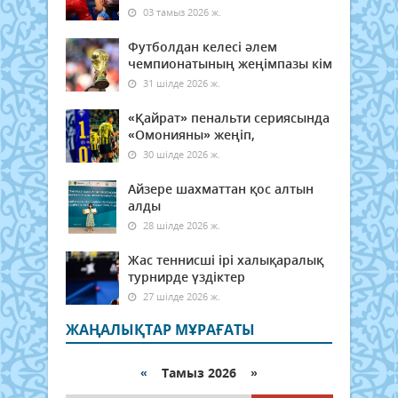
03 тамыз 2026 ж.
Футболдан келесі әлем
чемпионатының жеңімпазы кім
31 шілде 2026 ж.
«Қайрат» пенальти сериясында
«Омонияны» жеңіп,
30 шілде 2026 ж.
Айзере шахматтан қос алтын
алды
28 шілде 2026 ж.
Жас теннисші ірі халықаралық
турнирде үздіктер
27 шілде 2026 ж.
ЖАҢАЛЫҚТАР МҰРАҒАТЫ
«
Тамыз 2026 »