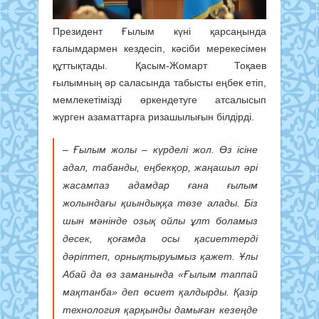
Президент Ғылым күні қарсаңында
ғалымдармен кездесіп, кәсіби мерекесімен
құттықтады. Қасым-Жомарт Тоқаев
ғылымның әр саласында табысты еңбек етіп,
мемлекетімізді өркендетуге атсалысып
жүрген азаматтарға ризашылығын білдірді.
– Ғылым жолы – күрделі жол. Өз ісіне
адал, табанды, еңбекқор, жаңашыл әрі
жасампаз адамдар ғана ғылым
жолындағы қиындыққа төзе алады. Біз
шын мәнінде озық ойлы ұлт боламыз
десек, қоғамда осы қасиеттерді
дәріптеп, орнықтыруымыз қажет. Ұлы
Абай да өз заманында «Ғылым таппай
мақтанба» деп өсиет қалдырды. Қазір
технология қарқынды дамыған кезеңде