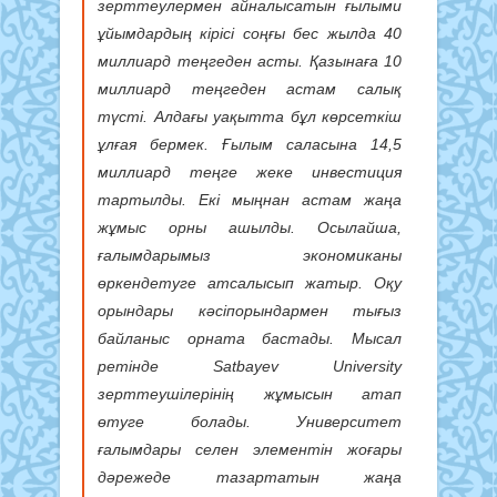
зерттеулермен айналысатын ғылыми
ұйымдардың кірісі соңғы бес жылда 40
миллиард теңгеден асты. Қазынаға 10
миллиард теңгеден астам салық
түсті. Алдағы уақытта бұл көрсеткіш
ұлғая бермек. Ғылым саласына 14,5
миллиард теңге жеке инвестиция
тартылды. Екі мыңнан астам жаңа
жұмыс орны ашылды. Осылайша,
ғалымдарымыз экономиканы
өркендетуге атсалысып жатыр. Оқу
орындары кәсіпорындармен тығыз
байланыс орната бастады. Мысал
ретінде Satbayev University
зерттеушілерінің жұмысын атап
өтуге болады. Университет
ғалымдары селен элементін жоғары
дәрежеде тазартатын жаңа