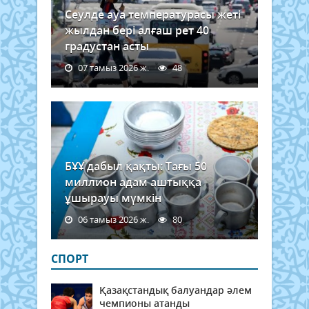
Сеулде ауа температурасы жеті
жылдан бері алғаш рет 40
градустан асты
07 тамыз 2026 ж.
48
БҰҰ дабыл қақты: Тағы 50
миллион адам аштыққа
ұшырауы мүмкін
06 тамыз 2026 ж.
80
СПОРТ
Қазақстандық балуандар әлем
чемпионы атанды