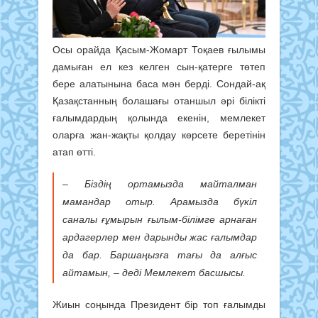
Осы орайда Қасым-Жомарт Тоқаев ғылымы
дамыған ел кез келген сын-қатерге төтеп
бере алатынына баса мән берді. Сондай-ақ
Қазақстанның болашағы отаншыл әрі білікті
ғалымдардың қолында екенін, мемлекет
оларға жан-жақты қолдау көрсете беретінін
атап өтті.
– Біздің ортамызда майталман
мамандар отыр. Арамызда бүкіл
саналы ғұмырын ғылым-білімге арнаған
ардагерлер мен дарынды жас ғалымдар
да бар. Баршаңызға тағы да алғыс
айтамын, – деді Мемлекет басшысы.
Жиын соңында Президент бір топ ғалымды