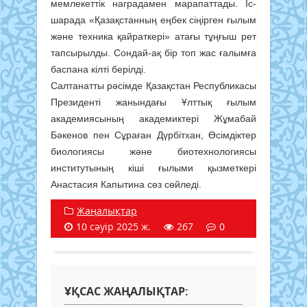
мемлекеттік наградамен марапаттады. Іс-
шарада «Қазақстанның еңбек сіңірген ғылым
және техника қайраткері» атағы тұңғыш рет
тапсырылды. Сондай-ақ бір топ жас ғалымға
баспана кілті берілді.
Салтанатты рәсімде Қазақстан Республикасы
Президенті жанындағы Ұлттық ғылым
академиясының академиктері Жұмабай
Бәкенов пен Сұраған Дүрбітхан, Өсімдіктер
биологиясы және биотехнологиясы
институтының кіші ғылыми қызметкері
Анастасия Капытина сөз сөйледі.
Жаңалықтар
10 сәуір 2025 ж.
267
0
ҰҚСАС ЖАҢАЛЫҚТАР: