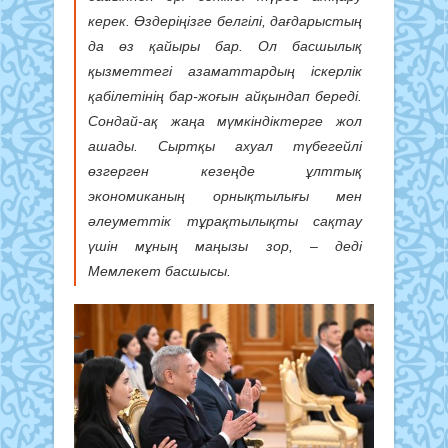
керек. Өздеріңізге белгілі, дағдарыстың
да өз қайыры бар. Ол басшылық
қызметтегі азаматтардың іскерлік
қабілетінің бар-жоғын айқындап береді.
Сондай-ақ жаңа мүмкіндіктерге жол
ашады. Сыртқы ахуал түбегейлі
өзгерген кезеңде ұлттық
экономиканың орнықтылығы мен
әлеуметтік тұрақтылықты сақтау
үшін мұның маңызы зор, – деді
Мемлекет басшысы.