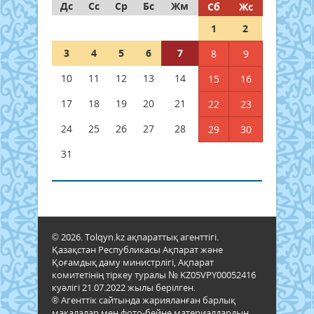
Дс
Сс
Ср
Бс
Жм
Сб
Жс
1
2
3
4
5
6
7
8
9
10
11
12
13
14
15
16
17
18
19
20
21
22
23
24
25
26
27
28
29
30
31
© 2026. Tolqyn.kz ақпараттық агенттігі.
Қазақстан Республикасы Ақпарат және
Қоғамдық даму министрлігі, Ақпарат
комитетінің тіркеу туралы № KZ05VPY00052416
куәлігі 21.07.2022 жылы берілген.
® Агенттік сайтында жарияланған барлық
мақалалар мен фото-бейне материалдардың