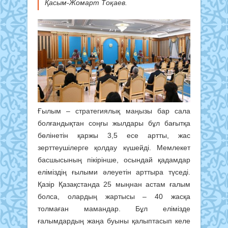
Қасым-Жомарт Тоқаев.
Ғылым – стратегиялық маңызы бар сала
болғандықтан соңғы жылдары бұл бағытқа
бөлінетін қаржы 3,5 есе артты, жас
зерттеушілерге қолдау күшейді. Мемлекет
басшысының пікірінше, осындай қадамдар
еліміздің ғылыми әлеуетін арттыра түседі.
Қазір Қазақстанда 25 мыңнан астам ғалым
болса, олардың жартысы – 40 жасқа
толмаған мамандар. Бұл елімізде
ғалымдардың жаңа буыны қалыптасып келе