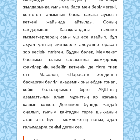
жылдарында ғылымға баса мән берілмегені,
көптеген ғалымның басқа салаға ауысып
кеткені жайында айтылды. Соның
салдарынан Қазақстандағы ғылыми
қызметкерлердің саны үш есе азайып, бұл
ахуал ұлттың зияткерлік әлеуетіне орасан
зор кесірін тигізген. Бұдан бөлек, Мемлекет
басшысы ғылым саласында жемқорлық
фактілерінің көбейіп кеткенін де тілге тиек
етті. Мәселен, «Парасат» холдингін
басқарған белгілі академик оны әбден тонап,
кейін балаларымен бірге АҚШ-тың
азаматтығын алып, мұхиттың ар жағына
қашып кеткен. Дегенмен бүгінде жағдай
оңалып, ғылым қайтадан төрге шыққанын
атап өтті. Бұл – мемлекеттің нағыз, адал
ғалымдарға сенімі деген сөз.