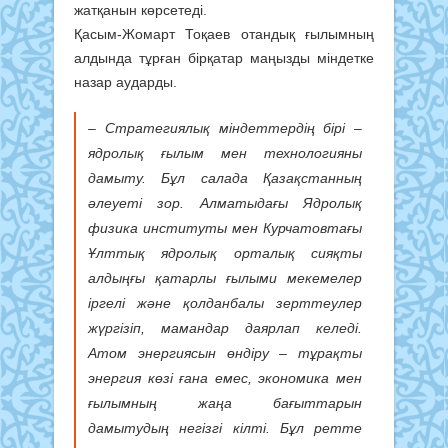
жатқанын көрсетеді.
Қасым-Жомарт Тоқаев отандық ғылымның
алдында тұрған бірқатар маңызды міндетке
назар аударды.
– Стратегиялық міндеттердің бірі –
ядролық ғылым мен технологияны
дамыту. Бұл салада Қазақстанның
әлеуеті зор. Алматыдағы Ядролық
физика институты мен Курчатовтағы
Ұлттық ядролық орталық сияқты
алдыңғы қатарлы ғылыми мекемелер
іргелі және қолданбалы зерттеулер
жүргізіп, мамандар даярлап келеді.
Атом энергиясын өндіру – тұрақты
энергия көзі ғана емес, экономика мен
ғылымның жаңа бағыттарын
дамытудың негізгі кілті. Бұл ретте