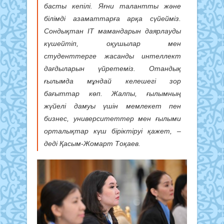
басты кепілі. Яғни талантты және
білімді азаматтарға арқа сүйейміз.
Сондықтан ІТ мамандарын даярлауды
күшейтіп, оқушылар мен
студенттерге жасанды интеллект
дағдыларын үйретеміз. Отандық
ғылымда мұндай келешегі зор
бағыттар көп. Жалпы, ғылымның
жүйелі дамуы үшін мемлекет пен
бизнес, университеттер мен ғылыми
орталықтар күш біріктіруі қажет, –
деді Қасым-Жомарт Тоқаев.