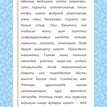
ядролық медицина, сутегі энергиясы,
суды тұшыту, синтетикалық отын
өндіру, шағын модульді реакторлар
және тағы басқалары туралы сөз
болып отыр. Осы бағытта зор
табысқа жету үшін зерттеу
инфрақұрылымын нығайту, ғылыми
жұмысты күшейту, инженерлік білім
беруді жаңғырту қажет. Президент
жанындағы Ғылым және техника
жөніндегі ұлттық кеңестің алдағы
отырысында атом энергетикасын
дамыту күн тәртібіндегі басты
мәселе болуға тиіс. Сондай-ақ мен
Ұлттық құрылтайда ғылым
қалашықтарын құру мәселесін
көтердім. Ұлттық кеңес осы жұмысқа
айрықша назар аударуы қажет, – деді