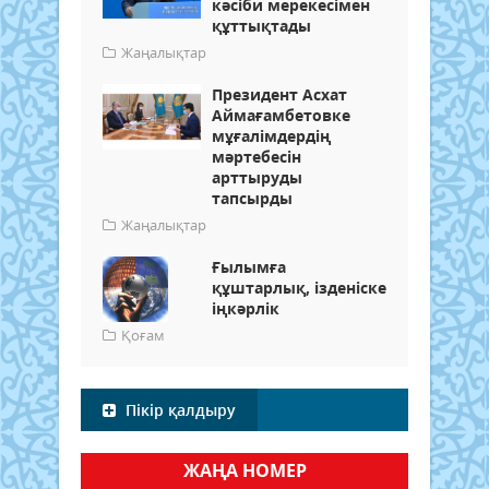
кәсіби мерекесімен
құттықтады
Жаңалықтар
Президент Асхат
Аймағамбетовке
мұғалімдердің
мәртебесін
арттыруды
тапсырды
Жаңалықтар
Ғылымға
құштарлық, ізденіске
іңкәрлік
Қоғам
Пікір қалдыру
ЖАҢА НОМЕР