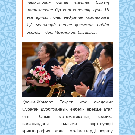
технология ойлап тапты. Соның
нәтижесінде бір келі селеннің құны 15
есе артып, оны өндіретін компанияға
1,2 миллиард теңге қосымша пайда
әкелді, – деді Мемлекет басшысы.
Қасым-Жомарт Тоқаев жас академик
Сұраған Дүрбітханның еңбегін ерекше атап
өтті. Оның математикалық физика
саласындағы ғылыми зерттеулері
криптография және мәліметтерді қорғау