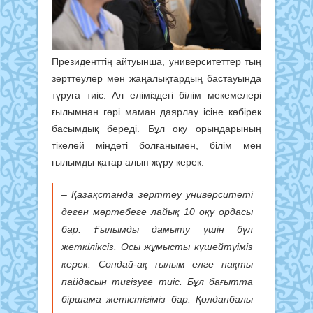
Президенттің айтуынша, университеттер тың
зерттеулер мен жаңалықтардың бастауында
тұруға тиіс. Ал еліміздегі білім мекемелері
ғылымнан гөрі маман даярлау ісіне көбірек
басымдық береді. Бұл оқу орындарының
тікелей міндеті болғанымен, білім мен
ғылымды қатар алып жүру керек.
– Қазақстанда зерттеу университеті
деген мәртебеге лайық 10 оқу ордасы
бар. Ғылымды дамыту үшін бұл
жеткіліксіз. Осы жұмысты күшейтуіміз
керек. Сондай-ақ ғылым елге нақты
пайдасын тигізуге тиіс. Бұл бағытта
біршама жетістігіміз бар. Қолданбалы