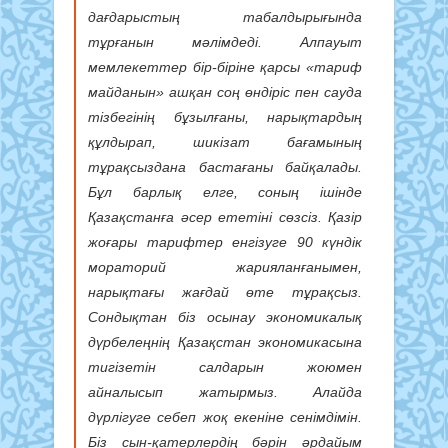
дағдарыстың табалдырығында
тұрғанын мәлімдеді. Алпауыт
мемлекеттер бір-біріне қарсы «тариф
майданын» ашқан соң өндіріс пен сауда
тізбегінің бұзылғаны, нарықтардың
құлдырап, шикізат бағамының
тұрақсыздана бастағаны байқалады.
Бұл барлық елге, соның ішінде
Қазақстанға әсер ететіні сөзсіз. Қазір
жоғары тарифтер енгізуге 90 күндік
мораторий жарияланғанымен,
нарықтағы жағдай өте тұрақсыз.
Сондықтан біз осынау экономикалық
дүрбелеңнің Қазақстан экономикасына
тигізетін салдарын жоюмен
айналысып жатырмыз. Алайда
дүрлігуге себеп жоқ екеніне сенімдімін.
Біз сын-қатерлердің бәрін әрдайым