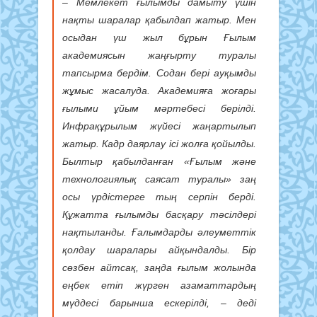
– Мемлекет ғылымды дамыту үшін
нақты шаралар қабылдап жатыр. Мен
осыдан үш жыл бұрын Ғылым
академиясын жаңғырту туралы
тапсырма бердім. Содан бері ауқымды
жұмыс жасалуда. Академияға жоғары
ғылыми ұйым мәртебесі берілді.
Инфрақұрылым жүйесі жаңартылып
жатыр. Кадр даярлау ісі жолға қойылды.
Былтыр қабылданған «Ғылым және
технологиялық саясат туралы» заң
осы үрдістерге тың серпін берді.
Құжатта ғылымды басқару тәсілдері
нақтыланды. Ғалымдарды әлеуметтік
қолдау шаралары айқындалды. Бір
сөзбен айтсақ, заңда ғылым жолында
еңбек етіп жүрген азаматтардың
мүддесі барынша ескерілді, – деді