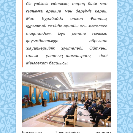
біз үздіксіз ізденіске, терең білім мен
ғылымға ерекше мән беруіміз керек.
Мен Бурабайда өткен Ұлттық
құрылтай кезінде арнайы осы мәселеге
тоқталдым. Бұл ретте ғылыми
қауымдастыққа айрықша
жауапкершілік жүктеледі. Өйткені,
ғалым – ұлттың шамшырағы, – деді
Мемлекет басшысы.
Басқосуда Тәуелсіздіктің алғашқы