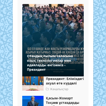
Отандық ғылым саласына
озық технологиялар мен
идеяларды енгіземіз -
Президент
Президент: Еліміздегі
ахуал өте күрделі
Жаңалықтар
Қасым-Жомарт
Тоқаев ұстаздарды