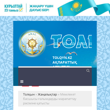
TOLQYN.KZ
АҚПАРАТТЫҚ
АГЕНТТІГІ
Толқын
»
Жаңалықтар
» Мемлекет
басшысы ғалымдарды марапаттау
рәсіміне қатысты