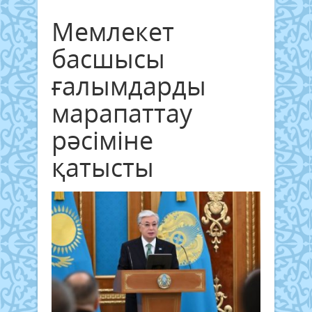
Мемлекет
басшысы
ғалымдарды
марапаттау
рәсіміне
қатысты