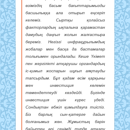
өзіміздің басым бағыттарымызды
басшылыққа ала отырып еңсеріп
келеміз. Сыртқы қолайсыз
факторлардың ықпалына қарамастан
дамудың даңғыл жолын жалғастыра
береміз. Негізгі инфрақұрылымдық
жобалар мен басқа да бастамалар
толығымен орындалады. Кеше Үкімет
пен жергілікті атқарушы органдардың
іс-қимыл жоспарын шұғыл аяқтауды
тапсырдым. Бұл қадам өсім қарқыны
мен инвестиция көлемін
төмендетпеуді көздейді. Бүгінде
инвестиция үшін күрес үдеді.
Сондықтан әбжіл қимылдауға тиіспіз.
Біз барлық сын-қатерге дайын
болғанымыз жөн. Жұмыстың бәрін
байыппен әрі сенімді түрде атқару