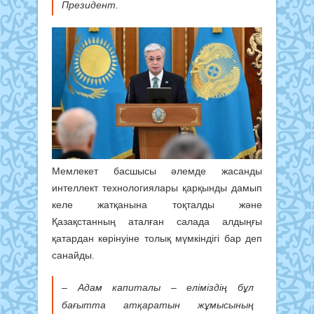
Президент.
Мемлекет басшысы әлемде жасанды
интеллект технологиялары қарқынды дамып
келе жатқанына тоқталды және
Қазақстанның аталған салада алдыңғы
қатардан көрінуіне толық мүмкіндігі бар деп
санайды.
– Адам капиталы – еліміздің бұл
бағытта атқаратын жұмысының