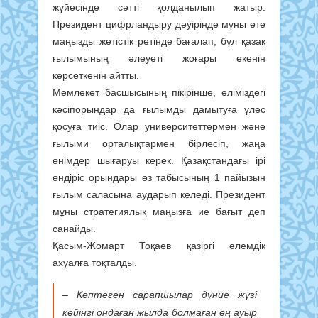
жүйесінде сәтті қолданылып жатыр.
Президент цифрландыру дәуірінде мұны өте
маңызды жетістік ретінде бағалап, бұл қазақ
ғылымының әлеуеті жоғары екенін
көрсеткенін айтты.
Мемлекет басшысының пікірінше, еліміздегі
кәсіпорындар да ғылымды дамытуға үлес
қосуға тиіс. Олар университеттермен және
ғылыми орталықтармен бірлесіп, жаңа
өнімдер шығаруы керек. Қазақстандағы ірі
өндіріс орындары өз табысының 1 пайызын
ғылым саласына аударып келеді. Президент
мұны стратегиялық маңызға ие бағыт деп
санайды.
Қасым-Жомарт Тоқаев қазіргі әлемдік
ахуалға тоқталды.
– Көптеген сарапшылар дүние жүзі
кейінгі ондаған жылда болмаған ең ауыр