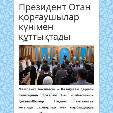
Президент Отан
қорғаушылар
күнімен
құттықтады
Мемлекет басшысы – Қазақстан Қарулы
Күштерінің Жоғарғы Бас қолбасшысы
Қасым-Жомарт Тоқаев салтанатты
жиында сардарлар мен сарбаздарды