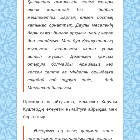
Қазақстан армиясына сенімі жоғары
екенін көрсетеді. Біз – бейбіт
мемлекетпіз. Барлық елмен достық
қатынас орнаттық. Даулы мәселенің
бәрін саяси диалог арқылы шешу керек
деп санаймыз. Мен бұл Қазақстанның
мызғымас ұстанымы екенін үнемі
айтып жүрмін. Дегенмен қамсыз
отыруға болмайды. Армиямыз кез
келген сәтте өз міндетін орындауға
сақадай сай тұруға тиіс, – деді
Мемлекет басшысы.
Президенттің айтуынша, мемлекет Қарулы
Күштердің әлеуетін нығайтуға айрықша мән
беріп отыр
– Әскеріміз ең озық қарумен және
техникамен жарақтандырылып жатыр.