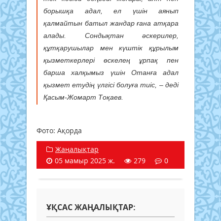
борышқа адал, ел үшін аянып
қалмайтын батыл жандар ғана атқара
алады. Сондықтан әскерилер,
құтқарушылар мен күштік құрылым
қызметкерлері өскелең ұрпақ пен
барша халқымыз үшін Отанға адал
қызмет етудің үлгісі болуға тиіс, – деді
Қасым-Жомарт Тоқаев.
Фото: Ақорда
Жаңалықтар
05 мамыр 2025 ж.
279
0
ҰҚСАС ЖАҢАЛЫҚТАР: