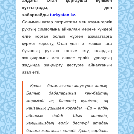
алдағы Отан қорғаушы күнімен
құттықтады, деп
хабарлайды
turkystan.kz
.
Сонымен қатар патриотизм мен жауынгерлік
рухтың символына айналған мереке күндері
елге қорған болып жүрген азаматтарға
құрмет көрсету, Отан үшін от кешкен аға
буынның рухына тағзым ету, олардың
жанқиярлығы мен өшпес ерлігін ұрпақтың
жадында жаңғырту дәстүрге айналғанын
атап өтті.
– Қазақ – болмысынан жаужүрек халық.
Батыр бабаларымыз кең-байтақ
жерімізді ақ білектің күшімен, ақ
найзаның ұшымен қорғады. «Ер – елдің
айнасы» дейді. Шын мәнінде,
халқымыздың ерлік дәстүрі атадан
балаға жалғасып келеді. Қазақ сарбазы