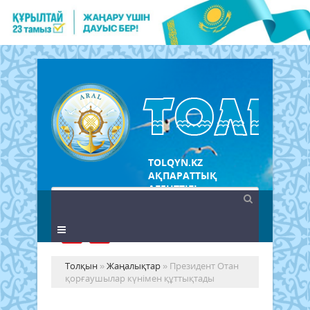
TOLQYN.KZ
АҚПАРАТТЫҚ
АГЕНТТІГІ
Толқын
»
Жаңалықтар
» Президент Отан
қорғаушылар күнімен құттықтады