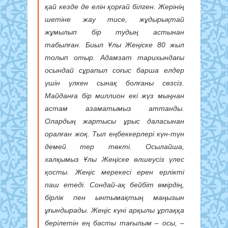
қай кезде де елін қорғай білген. Жерінің
шетіне жау тисе, жұдырықтай
жұмылып бір тудың астынан
табылған. Биыл Ұлы Жеңіске 80 жыл
толып отыр. Адамзат тарихындағы
осындай сұрапыл соғыс барша елдер
үшін үлкен сынақ болғаны сөзсіз.
Майданға бір миллион екі жүз мыңнан
астам азаматымыз аттанды.
Олардың жартысы ұрыс даласынан
оралған жоқ. Тыл еңбеккерлері күн-түн
демей тер төкті. Осылайша,
халқымыз Ұлы Жеңіске өлшеусіз үлес
қосты. Жеңіс мерекесі ерен ерлікті
паш етеді. Сондай-ақ бейбіт өмірдің,
бірлік пен ынтымақтың маңызын
ұғындырады. Жеңіс күні арқылы ұрпаққа
берілетін ең басты тағылым – осы, –