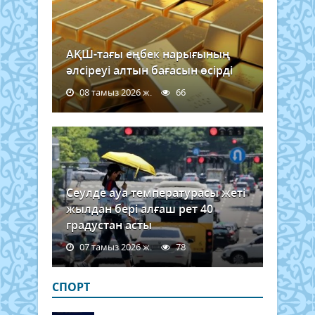
АҚШ-тағы еңбек нарығының
әлсіреуі алтын бағасын өсірді
08 тамыз 2026 ж.
66
Сеулде ауа температурасы жеті
жылдан бері алғаш рет 40
градустан асты
07 тамыз 2026 ж.
78
СПОРТ