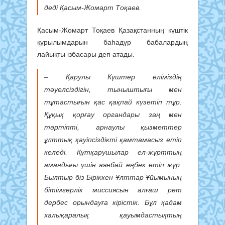
деді Қасым-Жомарт Тоқаев.
Қасым-Жомарт Тоқаев Қазақстанның күштік
құрылымдарын баһадүр бабалардың
лайықты ізбасары деп атады.
– Қарулы Күштер еліміздің
тәуелсіздігін, тыныштығы мен
тұтастығын қас қақпай күзетіп тұр.
Құқық қорғау органдары заң мен
тәртіпті, арнаулы қызметтер
ұлттық қауіпсіздікті қамтамасыз етіп
келеді. Құтқарушылар ел-жұрттың
амандығы үшін аянбай еңбек етіп жүр.
Былтыр біз Біріккен Ұлттар Ұйымының
бітімгерлік миссиясын алғаш рет
дербес орындауға кірістік. Бұл қадам
халықаралық қауымдастықтың