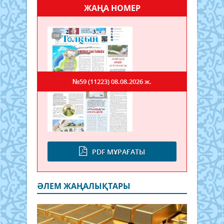
ЖАҢА НОМЕР
№59 (11223)
08.08.2026 ж.
PDF МҰРАҒАТЫ
ӘЛЕМ ЖАҢАЛЫҚТАРЫ