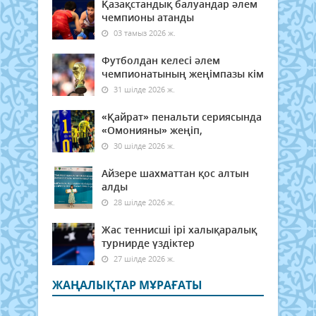
Қазақстандық балуандар әлем
чемпионы атанды
03 тамыз 2026 ж.
Футболдан келесі әлем
чемпионатының жеңімпазы кім
31 шілде 2026 ж.
«Қайрат» пенальти сериясында
«Омонияны» жеңіп,
30 шілде 2026 ж.
Айзере шахматтан қос алтын
алды
28 шілде 2026 ж.
Жас теннисші ірі халықаралық
турнирде үздіктер
27 шілде 2026 ж.
ЖАҢАЛЫҚТАР МҰРАҒАТЫ