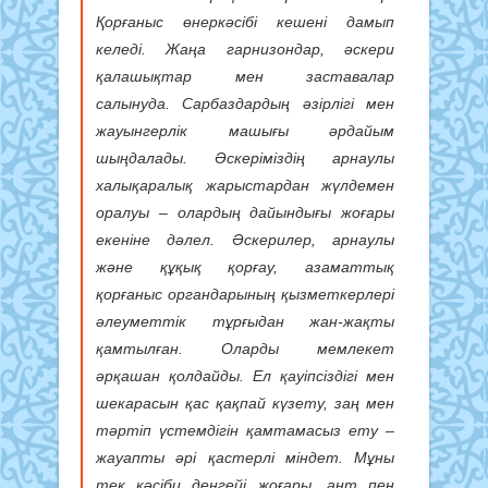
Қорғаныс өнеркәсібі кешені дамып
келеді. Жаңа гарнизондар, әскери
қалашықтар мен заставалар
салынуда. Сарбаздардың әзірлігі мен
жауынгерлік машығы әрдайым
шыңдалады. Әскеріміздің арнаулы
халықаралық жарыстардан жүлдемен
оралуы – олардың дайындығы жоғары
екеніне дәлел. Әскерилер, арнаулы
және құқық қорғау, азаматтық
қорғаныс органдарының қызметкерлері
әлеуметтік тұрғыдан жан-жақты
қамтылған. Оларды мемлекет
әрқашан қолдайды. Ел қауіпсіздігі мен
шекарасын қас қақпай күзету, заң мен
тәртіп үстемдігін қамтамасыз ету –
жауапты әрі қастерлі міндет. Мұны
тек кәсіби деңгейі жоғары, ант пен