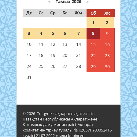
«
Тамыз 2026 »
Дс
Сс
Ср
Бс
Жм
Сб
Жс
1
2
3
4
5
6
7
8
9
10
11
12
13
14
15
16
17
18
19
20
21
22
23
24
25
26
27
28
29
30
31
© 2026. Tolqyn.kz ақпараттық агенттігі.
Қазақстан Республикасы Ақпарат және
Қоғамдық даму министрлігі, Ақпарат
комитетінің тіркеу туралы № KZ05VPY00052416
куәлігі 21.07.2022 жылы берілген.