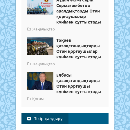
Сермағамбетов
аралдықтарды Отан
қорғаушылар
күнімен құттықтады
Жаңалықтар
Тоқаев
қазақстандықтарды
Отан қорғаушылар
күнімен құттықтады
Жаңалықтар
Елбасы
қазақстандықтарды
Отан қорғаушы
күнімен құттықтады
Қоғам
Пікір қалдыру