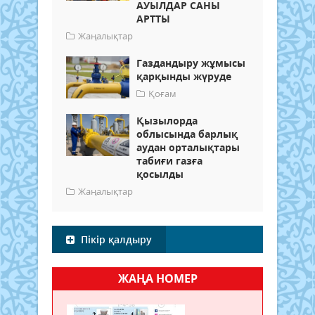
АУЫЛДАР САНЫ
АРТТЫ
Жаңалықтар
Газдандыру жұмысы
қарқынды жүруде
Қоғам
Қызылорда
облысында барлық
аудан орталықтары
табиғи газға
қосылды
Жаңалықтар
Пікір қалдыру
ЖАҢА НОМЕР