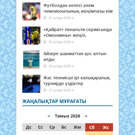
Футболдан келесі әлем
чемпионатының жеңімпазы кім
31 шілде 2026 ж.
«Қайрат» пенальти сериясында
«Омонияны» жеңіп,
30 шілде 2026 ж.
Айзере шахматтан қос алтын
алды
28 шілде 2026 ж.
Жас теннисші ірі халықаралық
турнирде үздіктер
27 шілде 2026 ж.
ЖАҢАЛЫҚТАР МҰРАҒАТЫ
«
Тамыз 2026 »
Дс
Сс
Ср
Бс
Жм
Сб
Жс