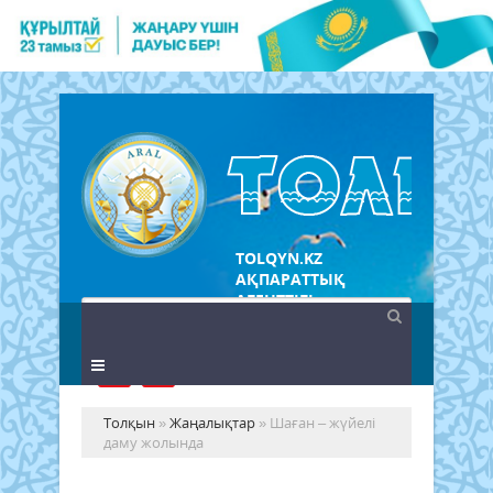
TOLQYN.KZ
АҚПАРАТТЫҚ
АГЕНТТІГІ
Толқын
»
Жаңалықтар
» Шаған – жүйелі
даму жолында