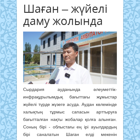
Шаған – жүйелі
даму жолында
Сырдария ауданында әлеуметтік-
инфрақұрылымдық бағыттағы жұмыстар
жүйелі түрде жүзеге асуда. Аудан көлемінде
халықтың тұрмыс сапасын арттыруға
бағытталған нақты жобалар қолға алынған.
Соның бірі - облыстағы ең ірі ауылдардың
бірі саналатын Шаған елді мекенін