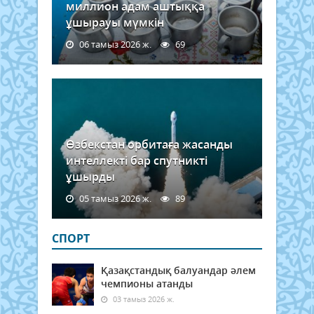
миллион адам аштыққа
ұшырауы мүмкін
06 тамыз 2026 ж.
69
Өзбекстан орбитаға жасанды
интеллекті бар спутникті
ұшырды
05 тамыз 2026 ж.
89
СПОРТ
Қазақстандық балуандар әлем
чемпионы атанды
03 тамыз 2026 ж.