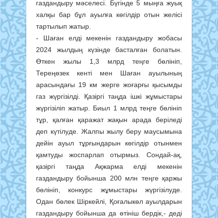
газдандыру мәселесі. Бүгінде 5 мыңға жуық
халқы бар бұл ауылға көгілдір отын желісі
тартылып жатыр.
- Шаған елді мекенін газдандыру жобасы
2024 жылдың күзінде басталған болатын.
Өткен жылы 1,3 млрд теңге бөлініп,
Тереңөзек кенті мен Шаған ауылының
арасындағы 19 км жерге жоғарғы қысымды
газ жүргізілді. Қазіргі таңда ішкі жұмыстары
жүргізіліп жатыр. Биыл 1 млрд теңге бөлініп
тұр, қалған қаражат жақын арада беріледі
деп күтілуде. Жалпы жылу беру маусымына
дейін ауыл тұрғындарын көгілдір отынмен
қамтуды жоспарлап отырмыз. Сондай-ақ,
қазіргі таңда Ақжарма елді мекенін
газдандыру бойынша 200 млн теңге қаржы
бөлініп, конкурс жұмыстары жүргізілуде.
Одан бөлек Шіркейлі, Қоғалыкөл ауылдарын
газдандыру бойынша да өтініш бердік,- деді