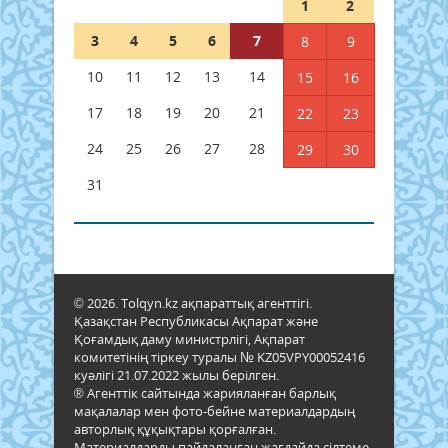
1
2
3
4
5
6
7
8
9
10
11
12
13
14
15
16
17
18
19
20
21
22
23
24
25
26
27
28
29
30
31
© 2026. Tolqyn.kz ақпараттық агенттігі.
Қазақстан Республикасы Ақпарат және
Қоғамдық даму министрлігі, Ақпарат
комитетінің тіркеу туралы № KZ05VPY00052416
куәлігі 21.07.2022 жылы берілген.
® Агенттік сайтында жарияланған барлық
мақалалар мен фото-бейне материалдардың
авторлық құқықтары қорғалған.
Материалдарды пайдаланған жағдайда сілтеме