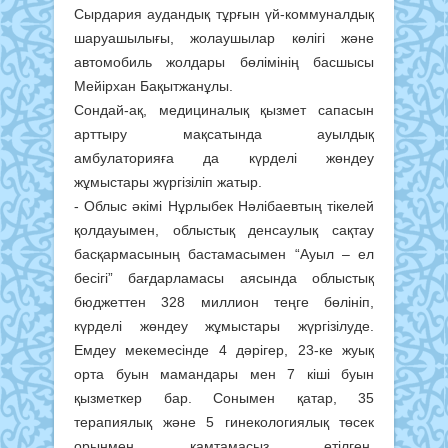
Сырдария аудандық тұрғын үй-коммуналдық
шаруашылығы, жолаушылар көлігі және
автомобиль жолдары бөлімінің басшысы
Мейірхан Бақытжанұлы.
Сондай-ақ, медициналық қызмет сапасын
арттыру мақсатында ауылдық
амбулаторияға да күрделі жөндеу
жұмыстары жүргізіліп жатыр.
- Облыс әкімі Нұрлыбек Нәлібаевтың тікелей
қолдауымен, облыстық денсаулық сақтау
басқармасының бастамасымен “Ауыл – ел
бесігі” бағдарламасы аясында облыстық
бюджеттен 328 миллион теңге бөлініп,
күрделі жөндеу жұмыстары жүргізілуде.
Емдеу мекемесінде 4 дәрігер, 23-ке жуық
орта буын мамандары мен 7 кіші буын
қызметкер бар. Сонымен қатар, 35
терапиялық және 5 гинекологиялық төсек
орынмен қамтамасыз етілген.