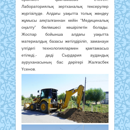
Лабораториялық зертханалық тексерулер
жүргізілуде. Алдағы уақытта толық жөндеу
жұмысы аяқталғаннан кейін “Медициналық
оңалту” бөлімшесі көшірілетін болады.
Жоспар бойынша алдағы уақытта
материалдық базасы жетілдіріліп, заманауи
үлгідегі технологиялармен қамтамасыз
етіледі,- деді Сырдария аудандық
ауруханасының бас дәрігері Жалғасбек
Үсенов.