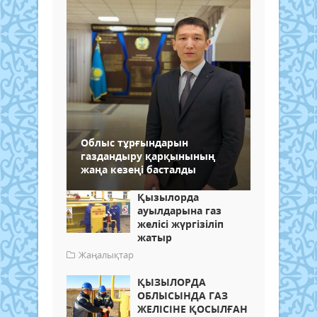
Облыс тұрғындарын
газдандыру қарқынының
жаңа кезеңі басталды
Қызылорда
ауылдарына газ
желісі жүргізіліп
жатыр
Жаңалықтар
ҚЫЗЫЛОРДА
ОБЛЫСЫНДА ГАЗ
ЖЕЛІСІНЕ ҚОСЫЛҒАН