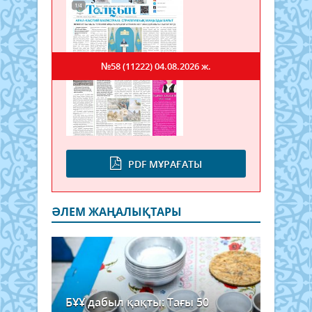
№58 (11222)
04.08.2026 ж.
PDF МҰРАҒАТЫ
ӘЛЕМ ЖАҢАЛЫҚТАРЫ
БҰҰ дабыл қақты: Тағы 50