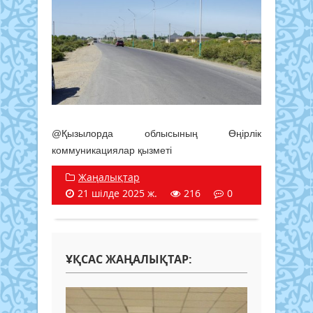
@Қызылорда облысының Өңірлік
коммуникациялар қызметі
Жаңалықтар
21 шілде 2025 ж.
216
0
ҰҚСАС ЖАҢАЛЫҚТАР: