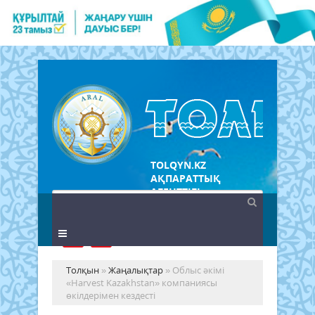
TOLQYN.KZ
АҚПАРАТТЫҚ
АГЕНТТІГІ
Толқын
»
Жаңалықтар
» Облыс әкімі
«Harvest Kazakhstan» компаниясы
өкілдерімен кездесті