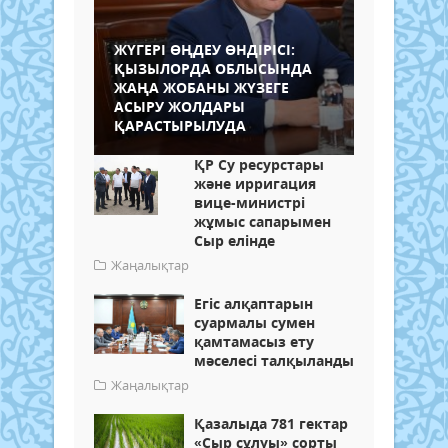
ЖҮГЕРІ ӨҢДЕУ ӨНДІРІСІ:
ҚЫЗЫЛОРДА ОБЛЫСЫНДА
ЖАҢА ЖОБАНЫ ЖҮЗЕГЕ
АСЫРУ ЖОЛДАРЫ
ҚАРАСТЫРЫЛУДА
ҚР Су ресурстары
және ирригация
вице-министрі
жұмыс сапарымен
Сыр елінде
Жаңалықтар
Егіс алқаптарын
суармалы сумен
қамтамасыз ету
мәселесі талқыланды
Жаңалықтар
Қазалыда 781 гектар
«Сыр сұлуы» сорты