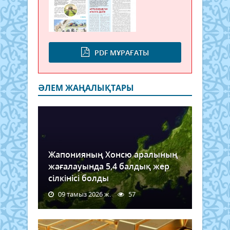
PDF МҰРАҒАТЫ
ӘЛЕМ ЖАҢАЛЫҚТАРЫ
Жапонияның Хонсю аралының
жағалауында 5,4 балдық жер
сілкінісі болды
09 тамыз 2026 ж.
57