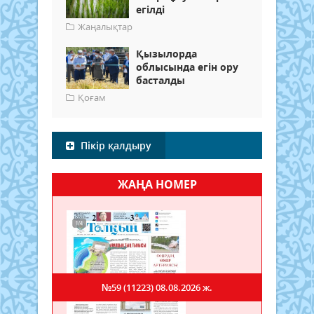
егілді
Жаңалықтар
Қызылорда
облысында егін ору
басталды
Қоғам
Пікір қалдыру
ЖАҢА НОМЕР
№59 (11223)
08.08.2026 ж.