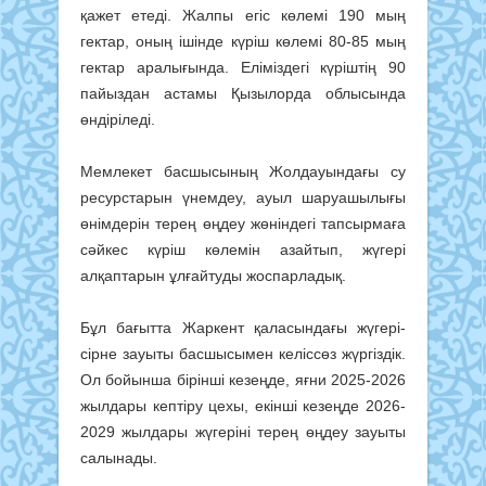
қажет етеді. Жалпы егіс көлемі 190 мың
гектар, оның ішінде күріш көлемі 80-85 мың
гектар аралығында. Еліміздегі күріштің 90
пайыздан астамы Қызылорда облысында
өндіріледі.
Мемлекет басшысының Жолдауындағы су
ресурстарын үнемдеу, ауыл шаруашылығы
өнімдерін терең өңдеу жөніндегі тапсырмаға
сәйкес күріш көлемін азайтып, жүгері
алқаптарын ұлғайтуды жоспарладық.
Бұл бағытта Жаркент қаласындағы жүгері-
сірне зауыты басшысымен келіссөз жүргіздік.
Ол бойынша бірінші кезеңде, яғни 2025-2026
жылдары кептіру цехы, екінші кезеңде 2026-
2029 жылдары жүгеріні терең өңдеу зауыты
салынады.