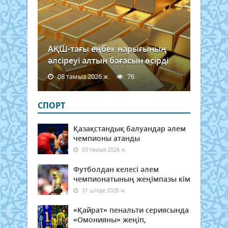
АҚШ-тағы еңбек нарығының
әлсіреуі алтын бағасын өсірді
08 тамыз 2026 ж.
76
СПОРТ
Қазақстандық балуандар әлем
чемпионы атанды
03 тамыз 2026 ж.
Футболдан келесі әлем
чемпионатының жеңімпазы кім
31 шілде 2026 ж.
«Қайрат» пенальти сериясында
«Омонияны» жеңіп,