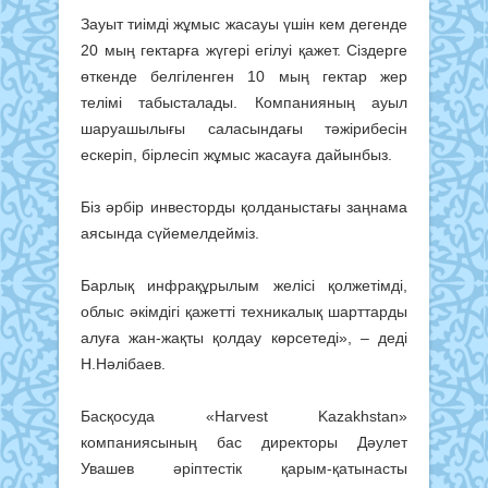
Зауыт тиімді жұмыс жасауы үшін кем дегенде
20 мың гектарға жүгері егілуі қажет. Сіздерге
өткенде белгіленген 10 мың гектар жер
телімі табысталады. Компанияның ауыл
шаруашылығы саласындағы тәжірибесін
ескеріп, бірлесіп жұмыс жасауға дайынбыз.
Біз әрбір инвесторды қолданыстағы заңнама
аясында сүйемелдейміз.
Барлық инфрақұрылым желісі қолжетімді,
облыс әкімдігі қажетті техникалық шарттарды
алуға жан-жақты қолдау көрсетеді», – деді
Н.Нәлібаев.
Басқосуда «Harvest Kazakhstan»
компаниясының бас директоры Дәулет
Увашев әріптестік қарым-қатынасты