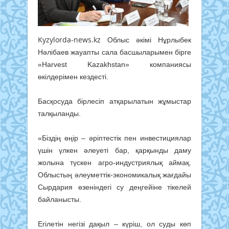
Kyzylorda-news.kz
Облыс әкімі Нұрлыбек
Нәлібаев жауапты сала басшыларымен бірге
«Harvest Kazakhstan» компаниясы
өкілдерімен кездесті.
Басқосуда бірлесіп атқарылатын жұмыстар
талқыланды.
«Біздің өңір – әріптестік пен инвестициялар
үшін үлкен әлеуеті бар, қарқынды даму
жолына түскен агро-индустриялық аймақ.
Облыстың әлеуметтік-экономикалық жағдайы
Сырдария өзеніндегі су деңгейіне тікелей
байланысты.
Егілетін негізі дақыл – күріш, ол суды көп