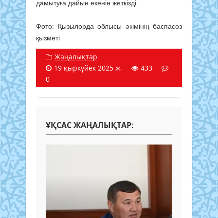
дамытуға дайын екенін жеткізді.
Фото: Қызылорда облысы әкімінің баспасөз
қызметі
Жаңалықтар
19 қыркүйек 2025 ж.
433
0
ҰҚСАС ЖАҢАЛЫҚТАР: