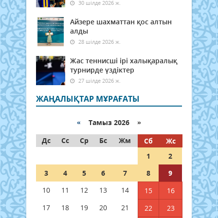
30 шілде 2026 ж.
Айзере шахматтан қос алтын
алды
28 шілде 2026 ж.
Жас теннисші ірі халықаралық
турнирде үздіктер
27 шілде 2026 ж.
ЖАҢАЛЫҚТАР МҰРАҒАТЫ
«
Тамыз 2026 »
Дс
Сс
Ср
Бс
Жм
Сб
Жс
1
2
3
4
5
6
7
8
9
10
11
12
13
14
15
16
17
18
19
20
21
22
23