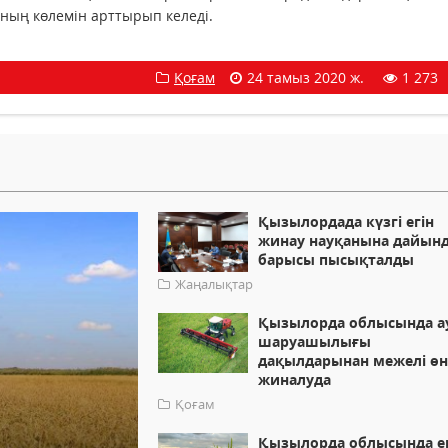
ның көлемін арттырып келеді.
Қоғам
24 тамыз 2020 ж.
1 273
Қызылордада күзгі егін
жинау науқанына дайын
барысы пысықталды
Жаңалықтар
Қызылорда облысында а
шаруашылығы
дақылдарынан межелі өн
жиналуда
Қоғам
Қызылорда облысында ег