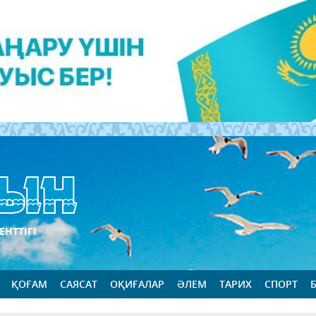
ЕНТТІГІ
ҚОҒАМ
САЯСАТ
ОҚИҒАЛАР
ӘЛЕМ
ТАРИХ
СПОРТ