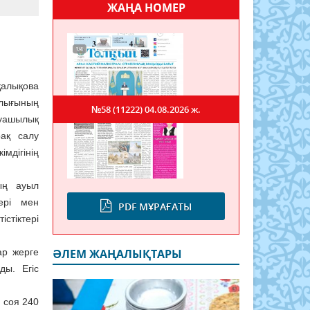
ЖАҢА НОМЕР
алықова
лығының
№58 (11222)
04.08.2026 ж.
ашылық
рақ салу
мдігінің
ың ауыл
ері мен
PDF МҰРАҒАТЫ
тіктері
ар жерге
ӘЛЕМ ЖАҢАЛЫҚТАРЫ
ы. Егіс
 соя 240