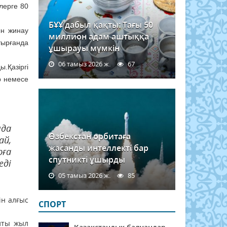
рлерге 80
БҰҰ дабыл қақты: Тағы 50
ын жинау
миллион адам аштыққа
тырғанда
ұшырауы мүмкін
06 тамыз 2026 ж.
67
.Қазіргі
р немесе
.
да
Өзбекстан орбитаға
ай,
жасанды интеллекті бар
рға
спутникті ұшырды
еді
05 тамыз 2026 ж.
85
ін алғыс
СПОРТ
лты жыл