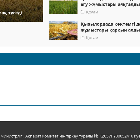
егу жұмыстары аяқталд
Қоғам
ақ түседі
Қызылордада көктемгі д
жұмыстары қарқын алд
Қоғам
инистрлігі, Ақпарат комитетінің тіркеу туралы № KZ05VPY00052416 куә