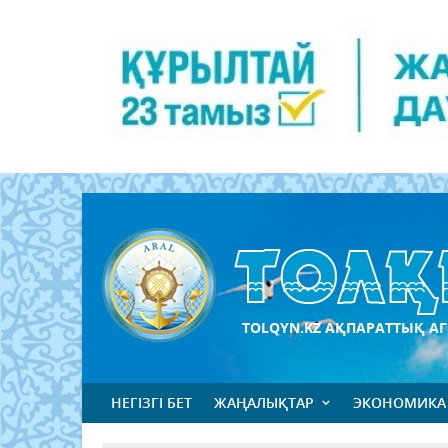
TOLQYN.KZ АҚПАРАТТЫҚ АГ
НЕГІЗГІ БЕТ
ЖАҢАЛЫҚТАР
ЭКОНОМИКА