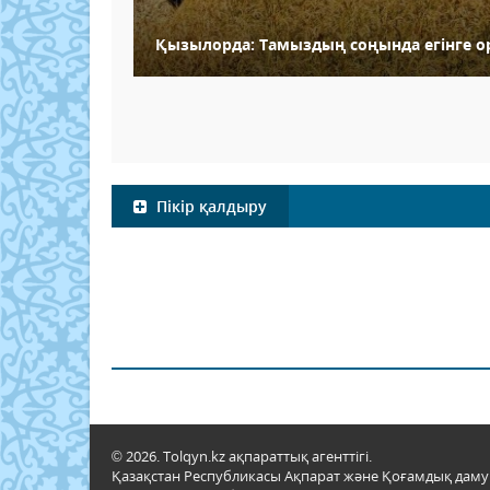
Қызылорда: Тамыздың соңында егінге ор
Пікір қалдыру
© 2026. Tolqyn.kz ақпараттық агенттігі.
Қазақстан Республикасы Ақпарат және Қоғамдық даму м