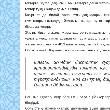
гектарға, жүгері дақылы 1 667 гектарға дейін жетк
гектар күздік бидай дақылы егілді.
Қазіргі таңда, бидай, арпа, сұлы дақылдарын жи
жұмыстары жалғасуда. Жиналып жатқан ауыл шар
біршама жоғары.
Жалпы биылғы жылы мамандар әр гектардан жинал
уақытта күріш танаптарынан су тарту шаралары атқа
жалпы күріш егісінің 40,3 пайызының суы байланды.
Облыс әкімі Г.Әбдіқалықова су тапшылығын алдын ал
Биылғы жылдан басталған суа
әртараптандыруды шындап іске 
алдағы жылдары ауыспалы егіс жүйе
тұрақтандырып, мал азықтық дақыл
Гүлшара Әбдіқалықова.
Сонымен қатар, өңір басшысы сала еңбеккерлер
білдірді.
Облыстың экономикалық дамуында ауыл шару