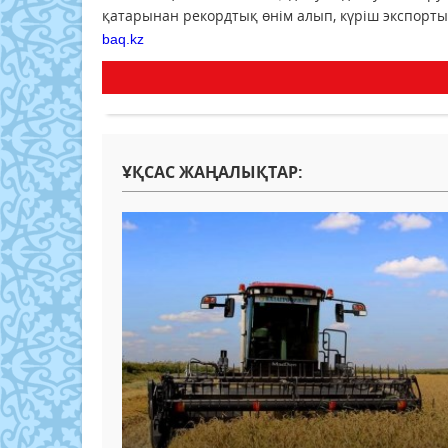
қатарынан рекордтық өнім алып, күріш экспорты
baq.kz
ҰҚСАС ЖАҢАЛЫҚТАР: