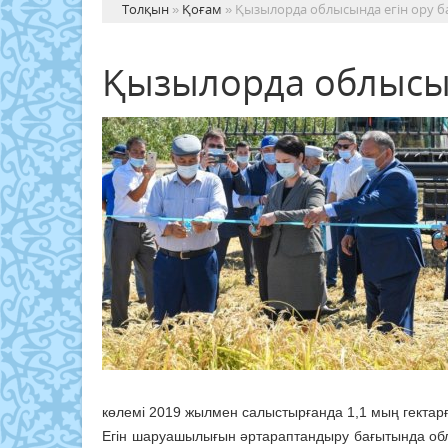
Толқын
»
Қоғам
» Қызылорда облысында егін ору б
Қызылорда облысын
көлемі 2019 жылмен салыстырғанда 1,1 мың гектарға 
Егін шаруашылығын әртараптандыру бағытында облы