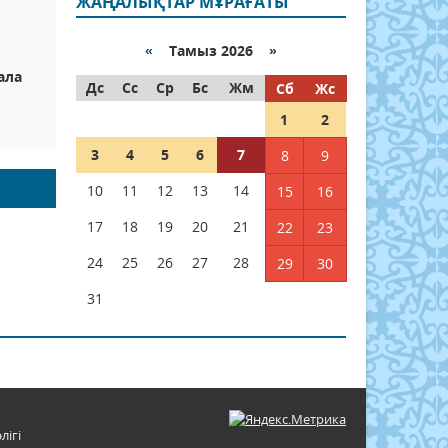
ЖАҢАЛЫҚТАР МҰРАҒАТЫ
ы
«
Тамыз 2026 »
ала
Дс
Сс
Ср
Бс
Жм
Сб
Жс
ы
1
2
3
4
5
6
7
8
9
10
11
12
13
14
15
16
17
18
19
20
21
22
23
24
25
26
27
28
29
30
31
лігі