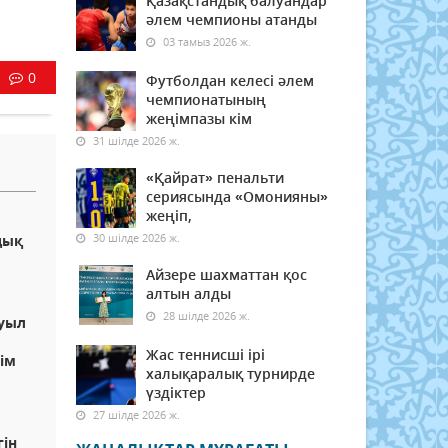
Қазақстандық балуандар
әлем чемпионы атанды
03 тамыз 2026 ж.
0
Футболдан келесі әлем
чемпионатының
жеңімпазы кім
31 шілде 2026 ж.
«Қайрат» пенальти
сериясында «Омонияны»
жеңіп,
30 шілде 2026 ж.
дық
Айзере шахматтан қос
алтын алды
28 шілде 2026 ж.
уыл
Жас теннисші ірі
ім
халықаралық турнирде
үздіктер
27 шілде 2026 ж.
ін