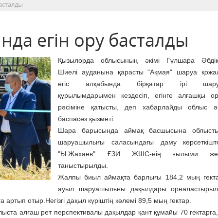
асталды
да егін ору басталды
Қызылорда облысының әкімі Гүлшара Әбдіқ
Шиелі ауданына қарасты "Ақмая" шаруа қожа
егіс алқабында бірқатар ірі шару
құрылымдарымен кездесіп, егінге алғашқы о
рәсіміне қатысты, деп хабарлайды облыс әкі
баспасөз қызметі.
Шара барысында аймақ басшысына облыст
шаруашылығы саласындағы даму көрсеткішт
"Ы.Жахаев" ҒЗИ ЖШС-нің ғылыми жетіс
таныстырылды.
Жалпы биыл аймақта барлығы 184,2 мың гект
ауыл шаруашылығы дақылдары орналастырылд
артып отыр.Негізгі дақыл күрiштің көлемі 89,5 мың гектар.
ста алғаш рет перспективалы дақылдар қант құмайы 70 гектарға,