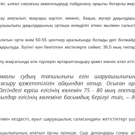
ізіліп, ылғал сақтағыш аквагельдерді пайдалану арқылы богарлы же
нау аяқталып, мақсары картоп, көкөніс, бақша, жүгері дақылдар
уашылығы дақылдарының орташа өнімділігі өткен жылмен салыс
атын орта өнім 50-55 центнер аралығында болады деп болжайды
рылуда. Бүгінгі күні бекітілген кестелерге сәйкес 36,0 мың гекта
у мақсатында егін түрлерін әртараптандыру қажет екенін атап өтті
рмалы судың тапшылығы егін шаруашылығын
асыру қажеттілігін айқындап отыр. Осыған ор
сіндегі күріш егісінің көлемін 75 - 80 мың гекта
дар егісінің көлеміне басымдық берілуі тиіс, – д
імен кездесіп, ауыл шаруашылық саласындағы жетістіктері үш
ашылығының алатын орны ерекше. Сыр дихандары соңғы а