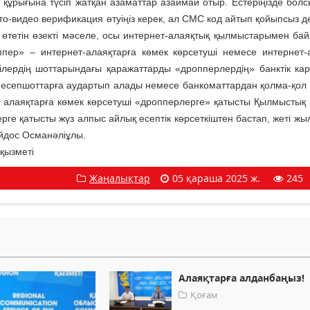
 құрығына түсіп жатқан азаматтар азаймай отыр. Естеріңізде бол
-видео верификация өтуіңіз керек, ал СМС код айтып қойыпсыз де
п өтетін өзекті мәселе, осы интернет-алаяқтық қылмыстарымен ба
ер» – интернет-алаяқтарға көмек көрсетуші немесе интернет-
ілердің шоттарындағы қаражаттарды «дропперлердің» банктік ка
есепшоттарға аудартып алады немесе банкоматтардан қолма-қол 
алаяқтарға көмек көрсетуші «дропперлерге» қатысты Қылмыстық 
ерге қатысты жүз алпыс айлық есептік көрсеткіштен бастап, жеті жы
Айдос Османәліұлы.
қызметі
Жаңалықтар
05 қараша 2025 ж.
245
Алаяқтарға алданбаңыз!
Қоғам