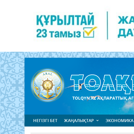
TOLQYN.KZ АҚПАРАТТЫҚ АГ
НЕГІЗГІ БЕТ
ЖАҢАЛЫҚТАР
ЭКОНОМИКА