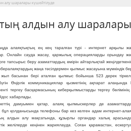
ын алу шаралары күшейтілуде
қтың алдын алу шаралар
таңда алаяқтықтың ең кең таралған түрі - интернет арқылы ж
ар. Онлайн сауда жасау, қаржылық операцияларды орындау жә
рге тапсырыс беру азаматтардың өмірін айтарлықтай жеңілдеткені
ибералаяқтардың жаңа тәсілдермен қылмыс жасауына мүмкіндік бер
 жыл басынан бері аталған қылмыс бойынша 523 дерек тіркел
бүгін Өңірлік коммуникациялар қызметінің ақпарат алаңында
енті тергеу басқармасының киберқылмыстарды тергеу бөлімінің
йдос хабарлады.
неттің дамуымен қатар, алаяқ қылмыскерлер де азаматтард
, бұл қолданысында телефоны бар кез келген адам интернет-ала
ың алдын алу мақсатында, құзырлы органдар халық арасында
тік желілерде кеңінен жариялауда. Соған қарамастан, ескерт