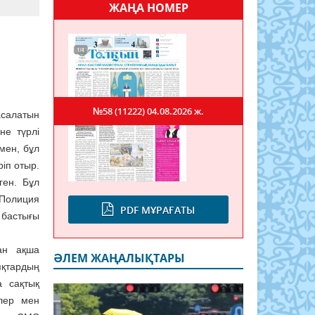
ЖАҢА НОМЕР
ы
№58 (11222)
04.08.2026 ж.
асалатын
не түрлі
мен, бұл
іп отыр.
ген. Бұл
 Полиция
PDF МҰРАҒАТЫ
 бастығы
ан ақша
ӘЛЕМ ЖАҢАЛЫҚТАРЫ
яқтардың
 сақтық
улер мен