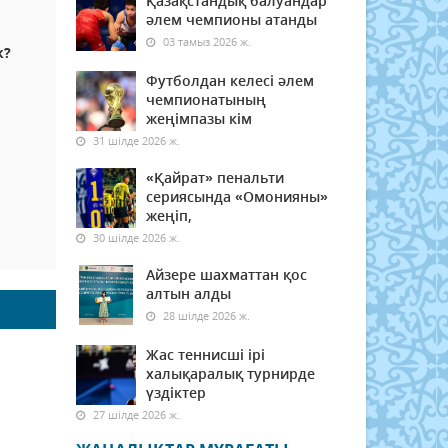
Қазақстандық балуандар
әлем чемпионы атанды
03 тамыз 2026 ж.
к?
Футболдан келесі әлем
чемпионатының
жеңімпазы кім
31 шілде 2026 ж.
«Қайрат» пенальти
сериясында «Омонияны»
жеңіп,
30 шілде 2026 ж.
Айзере шахматтан қос
алтын алды
28 шілде 2026 ж.
Жас теннисші ірі
халықаралық турнирде
үздіктер
27 шілде 2026 ж.