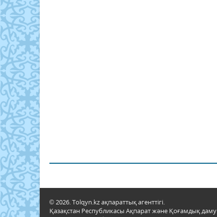
© 2026. Tolqyn.kz ақпараттық агенттігі.
Қазақстан Республикасы Ақпарат және Қоғамдық даму м