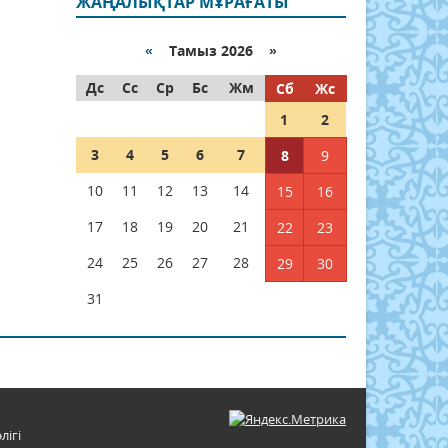
ЖАҢАЛЫҚТАР МҰРАҒАТЫ
«
Тамыз 2026 »
Дс
Сс
Ср
Бс
Жм
Сб
Жс
1
2
3
4
5
6
7
8
9
10
11
12
13
14
15
16
17
18
19
20
21
22
23
24
25
26
27
28
29
30
31
лігі