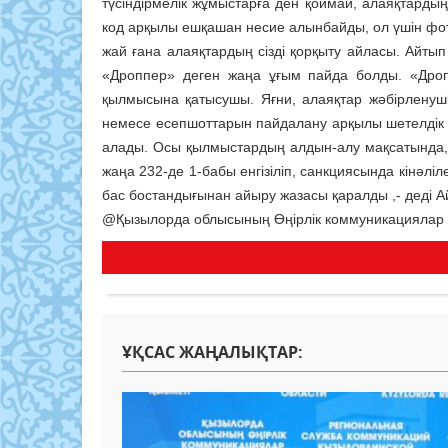
түсіндірмелік жұмыстарға ден қоймай, алаяқтардың
код арқылы ешқашан несие алынбайды, ол үшін фото
жай ғана алаяқтардың сізді қорқыту айласы. Айты
«Дроппер» деген жаңа ұғым пайда болды. «Дропп
қылмысына қатысушы. Яғни, алаяқтар жәбірленуш
немесе есепшоттарын пайдалану арқылы шетелдік 
алады. Осы қылмыстардың алдын-алу мақсатында, 
жаңа 232-де 1-бабы енгізіліп, санкциясында кінәліл
бас бостандығынан айыру жазасы қаралды ,- деді 
@Қызылорда облысының Өңірлік коммуникациялар 
ҰҚСАС ЖАҢАЛЫҚТАР: