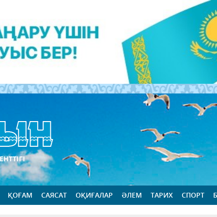
ЕНТТІГІ
ҚОҒАМ
САЯСАТ
ОҚИҒАЛАР
ӘЛЕМ
ТАРИХ
СПОРТ