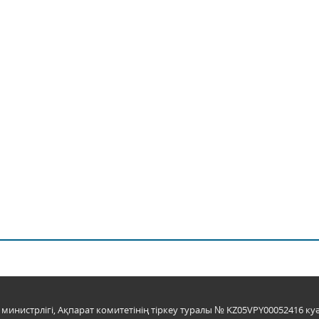
инистрлігі, Ақпарат комитетінің тіркеу туралы № KZ05VPY00052416 куә