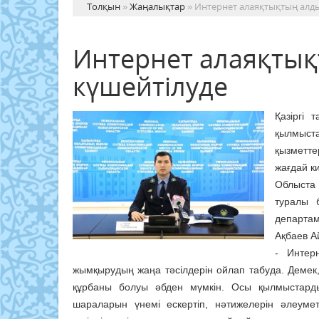
Толқын
»
Жаңалықтар
» Интернет алаяқтықтың алд
Интернет алаяқты
күшейтілуде
Қазіргі 
қылмыст
қызметте
жағдай к
Облыста
туралы 
департам
Ақбаев А
- Интер
жымқырудың жаңа тәсілдерін ойлап табуда. Демек
құрбаны болуы әбден мүмкін. Осы қылмыстард
шараларын үнемі ескертіп, нәтижелерін әлеумет