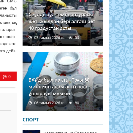
сын, СМС
ген, бұл
Сеулде ауа температурасы
йланысты
жеті жылдан бері алғаш рет
алаяқтық
40 градустан асты
рталарын
шешкізіп
07 тамыз 2026 ж.
53
кодексте
лға дейін
0
БҰҰ дабыл қақты: Тағы 50
миллион адам аштыққа
ұшырауы мүмкін
06 тамыз 2026 ж.
80
СПОРТ