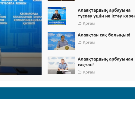
Алаяқтардың арбауына
түспеу үшін не істеу кере
Қоғам
Алаяқтан сақ болыңыз!
Қоғам
Алаяқтардың арбауынан
сақтан!
Қоғам