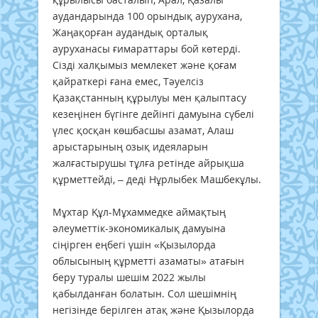
аудандарында 100 орындық аурухана,
Жаңақорған аудандық орталық
ауруханасы ғимараттары бой көтерді.
Сізді халқымыз мемлекет және қоғам
қайраткері ғана емес, Тәуелсіз
Қазақстанның құрылуы мен қалыптасу
кезеңінен бүгінге дейінгі дамуына сүбелі
үлес қосқан көшбасшы азамат, Алаш
арыстарының озық идеяларын
жалғастырушы тұлға ретінде айрықша
құрметтейді, – деді Нұрлыбек Машбекұлы.
Мұхтар Құл-Мұхаммедке аймақтың
әлеуметтік-экономикалық дамуына
сіңірген еңбегі үшін «Қызылорда
облысының құрметті азаматы» атағын
беру туралы шешім 2022 жылы
қабылданған болатын. Сол шешімнің
негізінде берілген атақ және Қызылорда