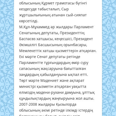
облысының Құрмет грамотасы бүгінгі
кездесуде табысталып, Сыр
жұртшылығының атынан сый-сияпат
көрсетілді.
М.Құл-Мұхаммед әр жылдары Парламент
Сенатының депутаты, Президенттің
Баспасөз хатшысы, кеңесшісі, Президент
Әкімшілігі Басшысының орынбасары,
Мемлекеттік хатшы қызметтерін атқарған.
Екі мәрте Сенат депутаты ретінде
Парламентте тұрғындардың өмір сүру
сапасының жақсаруына бағытталған
заңдардың қабылдануына ықпал етті.
Төрт мәрте Мәдениет және ақпарат
министрі қызметін атқарған уақытта
еліміздің мәдени-рухани дамуына, ұлттық
құндылықтардың жаңғыруына жол ашты.
2007-2008 жылдары Қызылорда
облысының әкімі ретінде ілкімді істердің