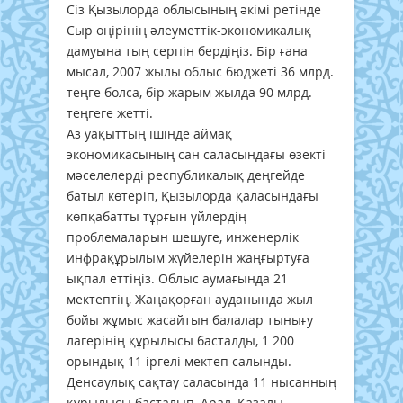
Сіз Қызылорда облысының әкімі ретінде
Сыр өңірінің әлеуметтік-экономикалық
дамуына тың серпін бердіңіз. Бір ғана
мысал, 2007 жылы облыс бюджеті 36 млрд.
теңге болса, бір жарым жылда 90 млрд.
теңгеге жетті.
Аз уақыттың ішінде аймақ
экономикасының сан саласындағы өзекті
мәселелерді республикалық деңгейде
батыл көтеріп, Қызылорда қаласындағы
көпқабатты тұрғын үйлердің
проблемаларын шешуге, инженерлік
инфрақұрылым жүйелерін жаңғыртуға
ықпал еттіңіз. Облыс аумағында 21
мектептің, Жаңақорған ауданында жыл
бойы жұмыс жасайтын балалар тынығу
лагерінің құрылысы басталды, 1 200
орындық 11 іргелі мектеп салынды.
Денсаулық сақтау саласында 11 нысанның
құрылысы басталып, Арал, Қазалы