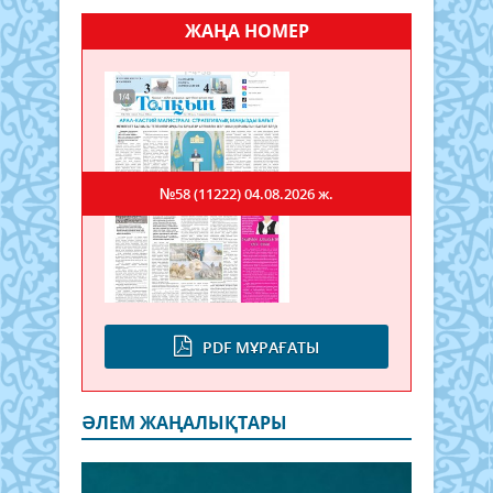
ЖАҢА НОМЕР
№58 (11222)
04.08.2026 ж.
PDF МҰРАҒАТЫ
ӘЛЕМ ЖАҢАЛЫҚТАРЫ