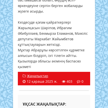
бастамашысы болып, өңірдің өсіп-
өркендеуіне серпін берген жобаларды
жүзеге асырды.
Кездесуде қоғам қайраткерлері
Жарылқасын Шәріпов, Ибрагим
Әбибуллаев, Бекмырза Еламанов, Мәжіліс
депутаты Мархабат Жайымбетов
құттықтауларын жеткізді.
Мұхтар Абрарұлы көрсетілген құрметке
алғысын білдіріп, ізгі тілегін айтты.
Қызылорда облысы әкімінің баспасөз
қызметі
Жаңалықтар
12 қараша 2025 ж.
403
0
ҰҚСАС ЖАҢАЛЫҚТАР: