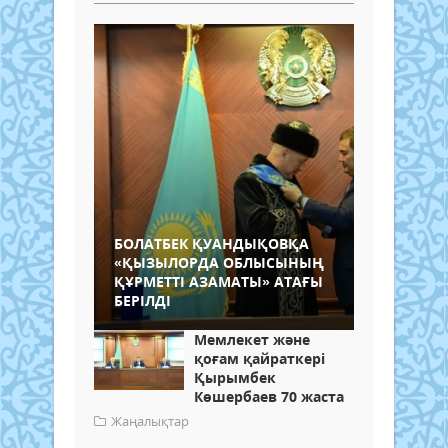
БОЛАТБЕК ҚУАНДЫҚОВҚА
«ҚЫЗЫЛОРДА ОБЛЫСЫНЫҢ
ҚҰРМЕТТІ АЗАМАТЫ» АТАҒЫ
БЕРІЛДІ
Мемлекет және
қоғам қайраткері
Қырымбек
Көшербаев 70 жаста
Жаңалықтар