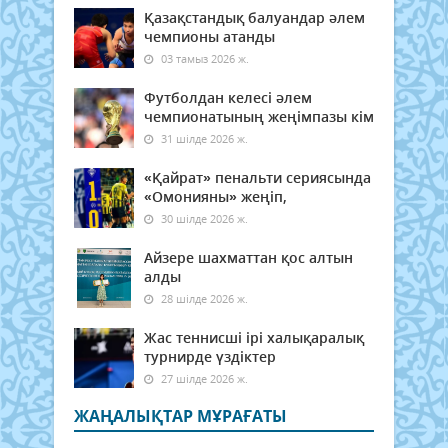
Қазақстандық балуандар әлем
чемпионы атанды
03 тамыз 2026 ж.
Футболдан келесі әлем
чемпионатының жеңімпазы кім
31 шілде 2026 ж.
«Қайрат» пенальти сериясында
«Омонияны» жеңіп,
30 шілде 2026 ж.
Айзере шахматтан қос алтын
алды
28 шілде 2026 ж.
Жас теннисші ірі халықаралық
турнирде үздіктер
27 шілде 2026 ж.
ЖАҢАЛЫҚТАР МҰРАҒАТЫ