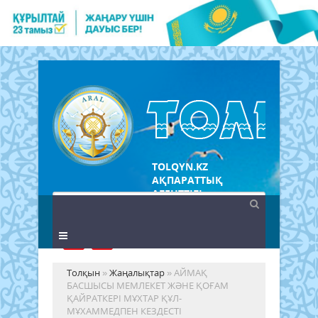
TOLQYN.KZ
АҚПАРАТТЫҚ
АГЕНТТІГІ
Толқын
»
Жаңалықтар
» АЙМАҚ
БАСШЫСЫ МЕМЛЕКЕТ ЖӘНЕ ҚОҒАМ
ҚАЙРАТКЕРІ МҰХТАР ҚҰЛ-
МҰХАММЕДПЕН КЕЗДЕСТІ