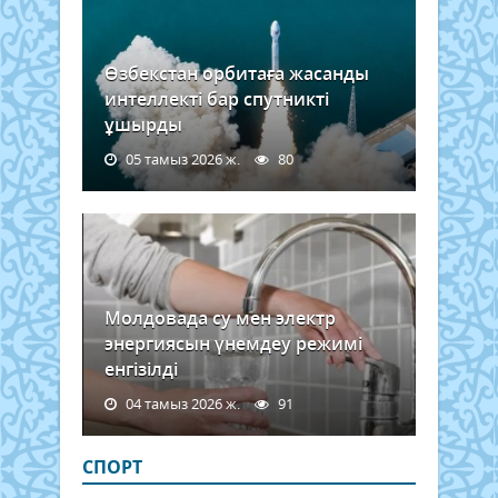
Өзбекстан орбитаға жасанды
интеллекті бар спутникті
ұшырды
05 тамыз 2026 ж.
80
Молдовада су мен электр
энергиясын үнемдеу режимі
енгізілді
04 тамыз 2026 ж.
91
СПОРТ