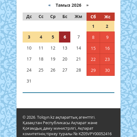
«
Тамыз 2026 »
Дс
Сс
Ср
Бс
Жм
Сб
Жс
1
2
3
4
5
6
7
8
9
10
11
12
13
14
15
16
17
18
19
20
21
22
23
24
25
26
27
28
29
30
31
© 2026. Tolqyn.kz ақпараттық агенттігі.
Қазақстан Республикасы Ақпарат және
Қоғамдық даму министрлігі, Ақпарат
комитетінің тіркеу туралы № KZ05VPY00052416