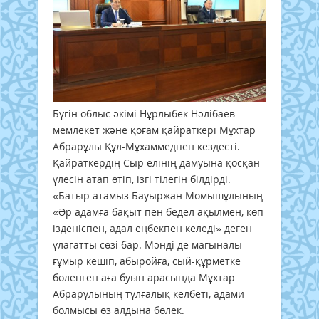
Бүгін облыс әкімі Нұрлыбек Нәлібаев
мемлекет және қоғам қайраткері Мұхтар
Абрарұлы Құл-Мұхаммедпен кездесті.
Қайраткердің Сыр елінің дамуына қосқан
үлесін атап өтіп, ізгі тілегін білдірді.
«Батыр атамыз Бауыржан Момышұлының
«Әр адамға бақыт пен бедел ақылмен, көп
ізденіспен, адал еңбекпен келеді» деген
ұлағатты сөзі бар. Мәнді де мағыналы
ғұмыр кешіп, абыройға, сый-құрметке
бөленген аға буын арасында Мұхтар
Абрарұлының тұлғалық келбеті, адами
болмысы өз алдына бөлек.