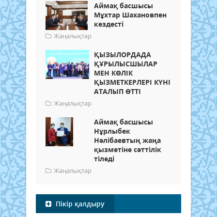
Аймақ басшысы
Мұхтар Шахановпен
кездесті
Жаңалықтар
ҚЫЗЫЛОРДАДА
ҚҰРЫЛЫСШЫЛАР
МЕН КӨЛІК
ҚЫЗМЕТКЕРЛЕРІ КҮНІ
АТАЛЫП ӨТТІ
Жаңалықтар
Аймақ басшысы
Нұрлыбек
Нәлібаевтың жаңа
қызметіне сәттілік
тіледі
Жаңалықтар
Пікір қалдыру