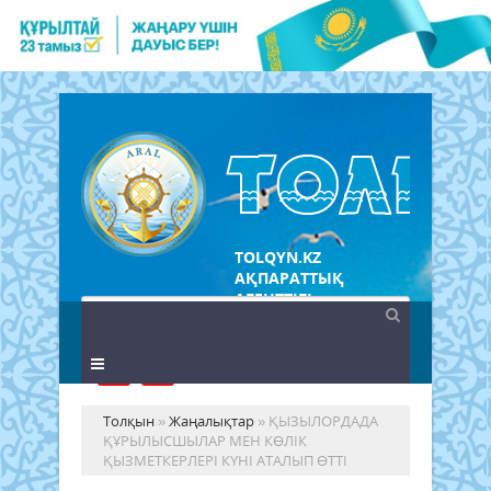
TOLQYN.KZ
АҚПАРАТТЫҚ
АГЕНТТІГІ
Толқын
»
Жаңалықтар
» ҚЫЗЫЛОРДАДА
ҚҰРЫЛЫСШЫЛАР МЕН КӨЛІК
ҚЫЗМЕТКЕРЛЕРІ КҮНІ АТАЛЫП ӨТТІ