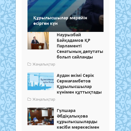
Құрылысшылар мерейін
өсірген күн
Наурызбай
Байқадамов ҚР
Парламенті
Сенатының депутаты
болып сайланды
Жаңалықтар
Аудан әкімі Серік
Сермағамбетов
Құрылысшылар
күнімен құттықтады
Жаңалықтар
Гүлшара
Әбдіқалықова
құрылысшыларды
кәсіби мерекесімен