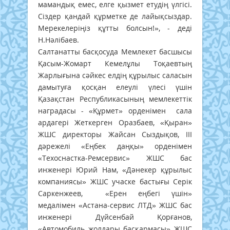
мамандық емес, елге қызмет етудің үлгісі.
Сіздер қандай құрметке де лайықсыздар.
Мерекелеріңіз құтты болсын!», - деді
Н.Нәлібаев.
Салтанатты басқосуда Мемлекет басшысы
Қасым-Жомарт Кемелұлы Тоқаевтың
Жарлығына сәйкес елдің құрылыс саласын
дамытуға қосқан елеулі үлесі үшін
Қазақстан Республикасының мемлекеттік
наградасы - «Құрмет» орденімен сала
ардагері Жеткерген Оразбаев, «Қыран»
ЖШС директоры Жайсан Сыздықов, ІІІ
дәрежелі «Еңбек даңқы» орденімен
«Техоснастка-Ремсервис» ЖШС бас
инженері Юрий Нам, «Дәнекер құрылыс
компаниясы» ЖШС учаске бастығы Серік
Саркенжеев, «Ерен еңбегі үшін»
медалімен «Астана-сервис ЛТД» ЖШС бас
инженері Дүйсенбай Қорғанов,
«Автомобиль жолдары басқармасы» ЖШС