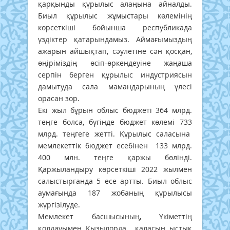
қарқынды құрылыс алаңына айналды.
Биыл құрылыс жұмыстары көлемінің
көрсеткіші бойынша республикада
үздіктер қатарындамыз. Аймағымыздың
ажарын айшықтап, сәулетіне сән қосқан,
өңіріміздің өсіп-өркендеуіне жаңаша
серпін берген құрылыс индустриясын
дамытуда сала мамандарының үлесі
орасан зор.
Екі жыл бұрын облыс бюджеті 364 млрд.
теңге болса, бүгінде бюджет көлемі 733
млрд. теңгеге жетті. Құрылыс саласына
мемлекеттік бюджет есебінен 133 млрд.
400 млн. теңге қаржы бөлінді.
Қаржыландыру көрсеткіші 2022 жылмен
салыстырғанда 5 есе артты. Биыл облыс
аумағында 187 жобаның құрылысы
жүргізілуде.
Мемлекет басшысының, Үкіметтің
қолдауымен Қызылорда қаласын ыстық