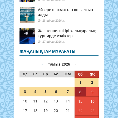
Айзере шахматтан қос алтын
алды
28 шілде 2026 ж.
Жас теннисші ірі халықаралық
турнирде үздіктер
27 шілде 2026 ж.
ЖАҢАЛЫҚТАР МҰРАҒАТЫ
«
Тамыз 2026 »
Дс
Сс
Ср
Бс
Жм
Сб
Жс
1
2
3
4
5
6
7
8
9
10
11
12
13
14
15
16
17
18
19
20
21
22
23