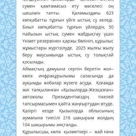
сумен қамтамасыз ету мәселесі оң
шешімін тапты. Қаламыздағы 623
көпқабатты тұрғын үйге ыстық су келеді.
Биыл көпқабатты тұрғын үйлердің 50
пайызын ыстық сумен жабдықтау үшін
Үкімет резервінен қаржы бөлініп, құрылыс
жұмыстары жүргізілуде. 2025 жылғы жылу
беру маусымында ыстық су толықтай
қосылады.
Аймақтың дамуына серпін беретін жол–
көлік инфрақұрылымы саласында да
ауқымды жобалар жүзеге асуда. Қоғамда
жиі талқыланған «Қызылорда-Жезқазған»
автожолы Президентіміздің тікелей
тапсырмасымен қайта жаңғыртудан өтуде.
Қазіргі кезде Қызылорда облысының
аумағына тиесілі 216 шақырым жолдың
104 шақырымы аяқталды.
Құрылысшы, көлік қызметкері – жай ғана