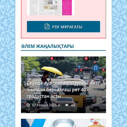
PDF МҰРАҒАТЫ
ӘЛЕМ ЖАҢАЛЫҚТАРЫ
Сеулде ауа температурасы жеті
жылдан бері алғаш рет 40
градустан асты
07 тамыз 2026 ж.
49