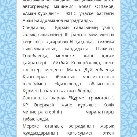
автогрейдер машинисі Болат Оспанов,
«Аман-Құрылыс» ЖШС учаске бастығы
Абай Байдраманов наградталды.
Сондай-ақ, Қаржы саласының үздігі,
салық саласының ІІІ рангілі мемлекеттік
кеңесшісі Дайрабай Ысқақовқа, техника
ғылымдарының кандидаты Шахизат
Төребаевқа, мемлекет және қоғам
қайраткері Айтбай Көшербаевқа, жеке
кәсіпкер, меценат Марат Дүйсенбаевқа
Қызылорда облыстық мәслихатының
шешімімен «Қызылорда облысының
Құрметті азаматы» атағы берілді.
Салтанатты шарада "Құрмет грамотасы",
ҚР Өнеркәсіп және құрылыс, Көлік
министрліктерінің марапаттары
табысталды.
Мереке отандық эстраданың жарық
жұлдыздарының қатысуымен өткен