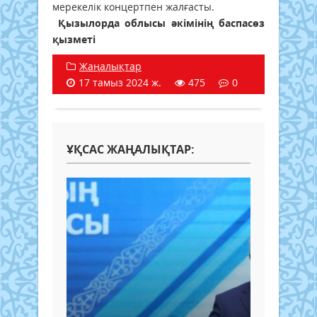
мерекелік концертпен жалғасты.
Қызылорда облысы әкімінің баспасөз
қызметі
Жаңалықтар
17 тамыз 2024 ж.
475
0
ҰҚСАС ЖАҢАЛЫҚТАР: