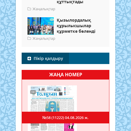
құттықтады
Жаңалықтар
Қызылордалық
құрылысшылар
құрметке бөленді
Жаңалықтар
Пікір қалдыру
ЖАҢА НОМЕР
№58 (11222)
04.08.2026 ж.