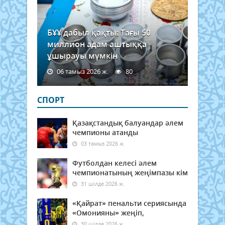
БҰҰ дабыл қақты: Тағы 50
миллион адам аштыққа
ұшырауы мүмкін
06 тамыз 2026 ж.
80
СПОРТ
Қазақстандық балуандар әлем
чемпионы атанды
03 тамыз 2026 ж.
Футболдан келесі әлем
чемпионатының жеңімпазы кім
31 шілде 2026 ж.
«Қайрат» пенальти сериясында
«Омонияны» жеңіп,
30 шілде 2026 ж.