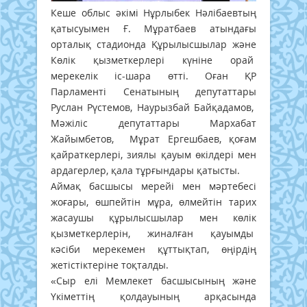
Кеше облыс әкімі Нұрлыбек Нәлібаевтың
қатысуымен Ғ. Мұратбаев атындағы
орталық стадионда Құрылысшылар және
Көлік қызметкерлері күніне орай
мерекелік іс-шара өтті. Оған ҚР
Парламенті Сенатының депутаттары
Руслан Рүстемов, Наурызбай Байқадамов,
Мәжіліс депутаттары Мархабат
Жайымбетов, Мұрат Ергешбаев, қоғам
қайраткерлері, зиялы қауым өкілдері мен
ардагерлер, қала тұрғындары қатысты.
Аймақ басшысы мерейі мен мәртебесі
жоғары, өшпейтін мұра, өлмейтін тарих
жасаушы құрылысшылар мен көлік
қызметкерлерін, жиналған қауымды
кәсіби мерекемен құттықтап, өңірдің
жетістіктеріне тоқталды.
«Сыр елі Мемлекет басшысының және
Үкіметтің қолдауының арқасында