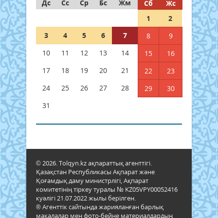
Дс
Сс
Ср
Бс
Жм
Сб
Жс
1
2
3
4
5
6
7
8
9
10
11
12
13
14
15
16
17
18
19
20
21
22
23
24
25
26
27
28
29
30
31
© 2026. Tolqyn.kz ақпараттық агенттігі.
Қазақстан Республикасы Ақпарат және
Қоғамдық даму министрлігі, Ақпарат
комитетінің тіркеу туралы № KZ05VPY00052416
куәлігі 21.07.2022 жылы берілген.
® Агенттік сайтында жарияланған барлық
мақалалар мен фото-бейне материалдардың