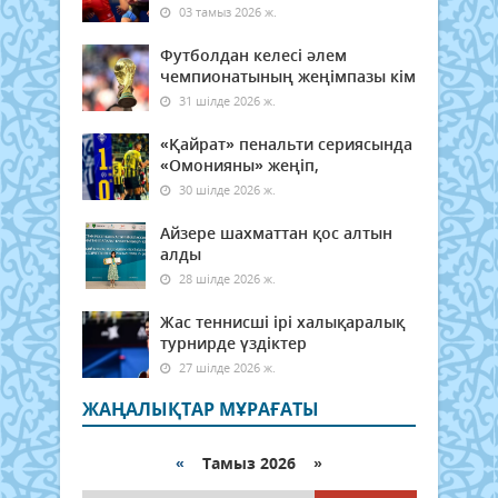
03 тамыз 2026 ж.
Футболдан келесі әлем
чемпионатының жеңімпазы кім
31 шілде 2026 ж.
«Қайрат» пенальти сериясында
«Омонияны» жеңіп,
30 шілде 2026 ж.
Айзере шахматтан қос алтын
алды
28 шілде 2026 ж.
Жас теннисші ірі халықаралық
турнирде үздіктер
27 шілде 2026 ж.
ЖАҢАЛЫҚТАР МҰРАҒАТЫ
«
Тамыз 2026 »