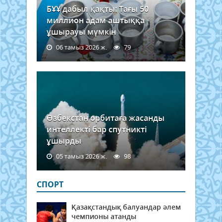
БҰҰ дабыл қақты: Тағы 50
миллион адам аштыққа
ұшырауы мүмкін
06 тамыз 2026 ж.
79
Өзбекстан орбитаға жасанды
интеллекті бар спутникті
ұшырды
05 тамыз 2026 ж.
98
СПОРТ
Қазақстандық балуандар әлем
чемпионы атанды