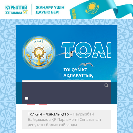
TOLQYN.KZ
АҚПАРАТТЫҚ
АГЕНТТІГІ
Толқын
»
Жаңалықтар
» Наурызбай
Байқадамов ҚР Парламенті Сенатының
депутаты болып сайланды