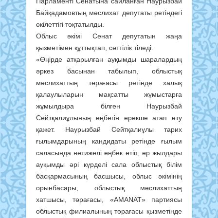
Парламенті Сенатына сайланған Наурызбай
Байқадамовтың мәслихат депутаты ретіндегі
өкілеттігі тоқтатылды.
Облыс әкімі Сенат депутатын жаңа
қызметімен құттықтап, сәттілік тіледі.
«Өңірде атқарылған ауқымды шаралардың
әркез басынан табылып, облыстық
мәслихаттың төрағасы ретінде халық
қалаулыларын мақсатты жұмыстарға
жұмылдыра білген Наурызбай
Сейтқалиұлының еңбегін ерекше атап өту
қажет. Наурызбай Сейтқалиұлы тарих
ғылымдарының кандидаты ретінде ғылым
саласында нәтижелі еңбек етіп, әр жылдары
ауқымды әрі күрделі сала облыстық білім
басқармасының басшысы, облыс әкімінің
орынбасары, облыстық мәслихаттың
хатшысы, төрағасы, «AMANAT» партиясы
облыстық филиалының төрағасы қызметінде