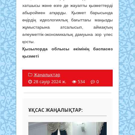
хатшысы және өзге де жауапты қызметтерді
абыроймен атқарды. Қызмет барысында
өңірдің идеологиялық бағыттағы маңызды
жұмыстарына атсалысып, аймақтың
әлеуметтік-экономикалық дамуына зор үлес
қосты.
Қызылорда облысы әкімінің баспасөз
қызметі
Жаңалықтар
28 сәуір 2024 ж.
534
0
ҰҚСАС ЖАҢАЛЫҚТАР: