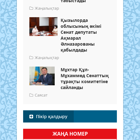
табыстады
Жаңалықтар
Қызылорда
облысының әкімі
Сенат депутаты
Ақмарал
Әлназарованы
қабылдады
Жаңалықтар
Мұхтар Құл-
Мұхаммед Сенаттың
тұрақты комитетіне
сайланды
Саясат
Пікір қалдыру
ЖАҢА НОМЕР