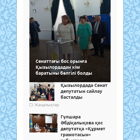
Сенаттағы бос орынға
Қызылордадан кім
баратыны белгілі болды
Қызылордада Сенат
депутатын сайлау
басталды
Жаңалықтар
Гүлшара
Әбдіқалықова қос
депутатқа «Құрмет
грамотасын»