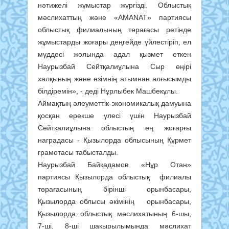
нәтижелі жұмыстар жүргізді. Облыстық
мәслихаттың және «AMANAT» партиясы
облыстық филиалының төрағасы ретінде
жұмыстарды жоғары деңгейде үйлестіріп, ел
мүддесі жолында адал қызмет еткен
Наурызбай Сейтқалиұлына Сыр өңірі
халқының және өзімнің атымнан алғысымды
білдіремін», - деді Нұрлыбек Машбекұлы.
Аймақтың әлеуметтік-экономикалық дамуына
қосқан ерекше үлесі үшін Наурызбай
Сейтқалиұлына облыстың ең жоғарғы
наградасы - Қызылорда облысының Құрмет
грамотасы табысталды.
Наурызбай Байқадамов «Нұр Отан»
партиясы Қызылорда облыстық филиалы
төрағасының бірінші орынбасары,
Қызылорда облысы әкімінің орынбасары,
Қызылорда облыстық мәслихатының 6-шы,
7-ші, 8-ші шақырылымында мәслихат