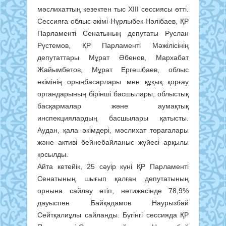
мәслихаттың кезектен тыс XIII сессиясы өтті.
Сессияға облыс әкiмi Нұрлыбек Нәлібаев, ҚР
Парламенті Сенатының депутаты Руслан
Рүстемов, ҚР Парламенті Мәжілісінің
депутаттары Мұрат Әбенов, Мархабат
Жайымбетов, Мұрат Ергешбаев, облыс
әкiмiнiң орынбасарлары мен құқық қорғау
органдарының бірінші басшылары, облыстық
басқармалар және аумақтық
инспекциялардың басшылары қатысты.
Аудан, қала әкімдері, мәслихат төрағалары
және активі бейнебайланыс жүйесі арқылы
қосылды.
Айта кетейік, 25 сәуір күні ҚР Парламенті
Сенатының шығып қалған депутатының
орнына сайлау өтіп, нәтижесінде 78,9%
дауыспен Байқадамов Наурызбай
Сейтқалиұлы сайланды. Бүгінгі сессияда ҚР