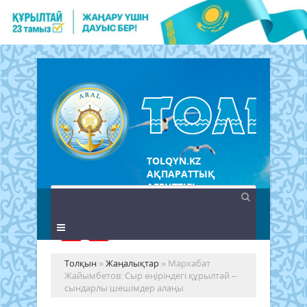
TOLQYN.KZ
АҚПАРАТТЫҚ
АГЕНТТІГІ
Толқын
»
Жаңалықтар
» Мархабат
Жайымбетов: Сыр өңіріндегі құрылтай –
сындарлы шешімдер алаңы