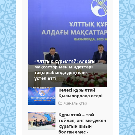
«Ұлттық құрылтай: Алдағы
мақсаттар мен міндеттер»
тақырыбында дөңгелек
үстел өтті
Келесі құрылтай
Қызылордада өтеді
Жаңалықтар
Құрылтай – той
тойлап, әңгіме-дүкен
құратын жиын
болған емес -