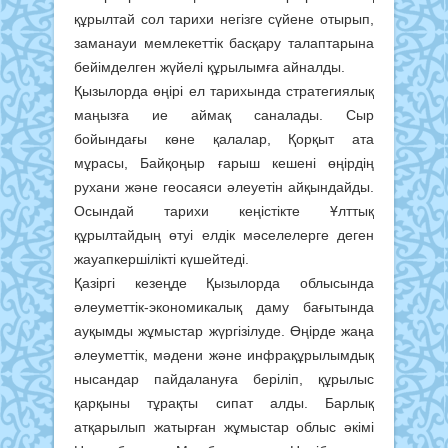
құрылтай сол тарихи негізге сүйене отырып,
заманауи мемлекеттік басқару талаптарына
бейімделген жүйелі құрылымға айналды.
Қызылорда өңірі ел тарихында стратегиялық
маңызға ие аймақ саналады. Сыр
бойындағы көне қалалар, Қорқыт ата
мұрасы, Байқоңыр ғарыш кешені өңірдің
рухани және геосаяси әлеуетін айқындайды.
Осындай тарихи кеңістікте Ұлттық
құрылтайдың өтуі елдік мәселелерге деген
жауапкершілікті күшейтеді.
Қазіргі кезеңде Қызылорда облысында
әлеуметтік-экономикалық даму бағытында
ауқымды жұмыстар жүргізілуде. Өңірде жаңа
әлеуметтік, мәдени және инфрақұрылымдық
нысандар пайдалануға беріліп, құрылыс
қарқыны тұрақты сипат алды. Барлық
атқарылып жатырған жұмыстар облыс әкімі