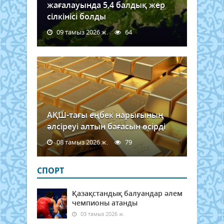
жағалауында 5,4 балдық жер
сілкінісі болды
09 тамыз 2026 ж.
64
АҚШ-тағы еңбек нарығының
әлсіреуі алтын бағасын өсірді
08 тамыз 2026 ж.
79
СПОРТ
Қазақстандық балуандар әлем
чемпионы атанды
03 тамыз 2026 ж.