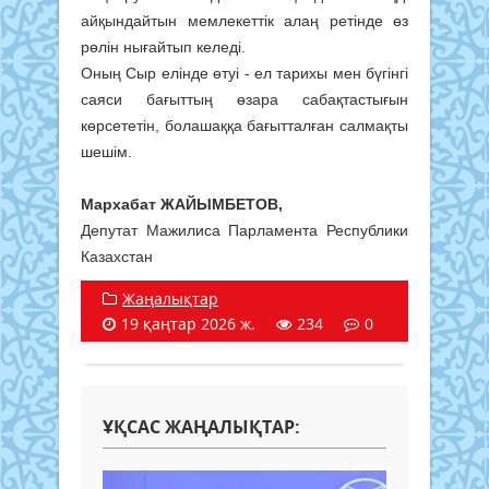
айқындайтын мемлекеттік алаң ретінде өз
рөлін нығайтып келеді.
Оның Сыр елінде өтуі - ел тарихы мен бүгінгі
саяси бағыттың өзара сабақтастығын
көрсететін, болашаққа бағытталған салмақты
шешім.
Мархабат ЖАЙЫМБЕТОВ,
Депутат Мажилиса Парламента Республики
Казахстан
Жаңалықтар
19 қаңтар 2026 ж.
234
0
ҰҚСАС ЖАҢАЛЫҚТАР: