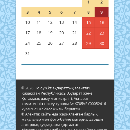
1
2
3
4
5
6
7
8
9
10
11
12
13
14
15
16
17
18
19
20
21
22
23
24
25
26
27
28
29
30
31
© 2026. Tolqyn.kz ақпараттық агенттігі.
Қазақстан Республикасы Ақпарат және
Қоғамдық даму министрлігі, Ақпарат
комитетінің тіркеу туралы № KZ05VPY00052416
куәлігі 21.07.2022 жылы берілген.
® Агенттік сайтында жарияланған барлық
мақалалар мен фото-бейне материалдардың
авторлық құқықтары қорғалған.
Материалдарды пайдаланған жағдайда сілтеме