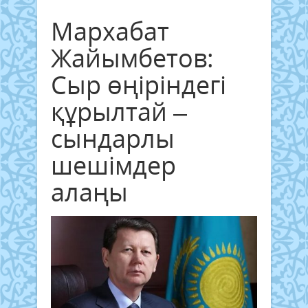
Мархабат
Жайымбетов:
Сыр өңіріндегі
құрылтай –
сындарлы
шешімдер
алаңы