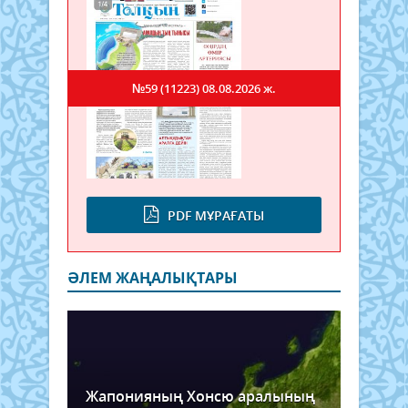
№59 (11223)
08.08.2026 ж.
PDF МҰРАҒАТЫ
ӘЛЕМ ЖАҢАЛЫҚТАРЫ
Жапонияның Хонсю аралының