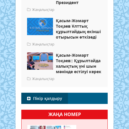
Президент
Жаңалықтар
Қасым-Жомарт
Тоқаев Ұлттық
құрылтайдың екінші
отырысын өткізеді
Жаңалықтар
Қасым-Жомарт
Тоқаев:: Құрылтайда
халықтың үні шын
мәнінде естілуі керек
Жаңалықтар
Пікір қалдыру
ЖАҢА НОМЕР