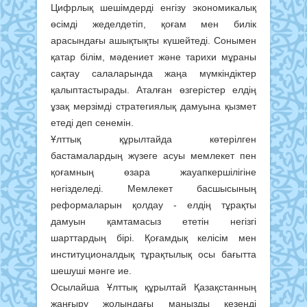
Цифрлық шешімдерді енгізу экономикалық
өсімді жеделдетіп, қоғам мен билік
арасындағы ашықтықты күшейтеді. Сонымен
қатар білім, мәдениет және тарихи мұраны
сақтау салаларында жаңа мүмкіндіктер
қалыптастырады. Аталған өзгерістер елдің
ұзақ мерзімді стратегиялық дамуына қызмет
етеді деп сенемін.
Ұлттық құрылтайда көтерілген
бастамалардың жүзеге асуы мемлекет пен
қоғамның өзара жауапкершілігіне
негізделеді. Мемлекет басшысының
реформаларын қолдау - елдің тұрақты
дамуын қамтамасыз ететін негізгі
шарттардың бірі. Қоғамдық келісім мен
институционалдық тұрақтылық осы бағытта
шешуші мәнге ие.
Осылайша Ұлттық құрылтай Қазақстанның
жаңғыру жолындағы маңызды кезеңді