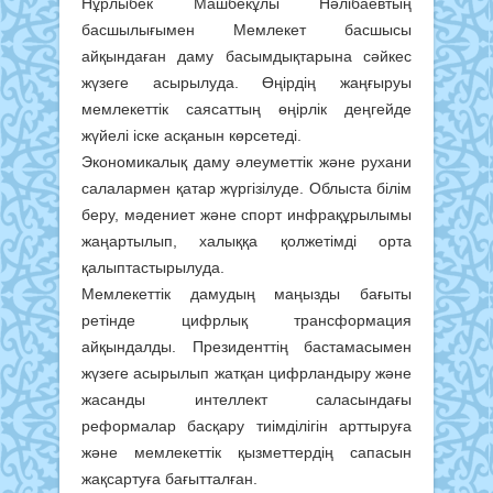
Нұрлыбек Машбекұлы Нәлібаевтың
басшылығымен Мемлекет басшысы
айқындаған даму басымдықтарына сәйкес
жүзеге асырылуда. Өңірдің жаңғыруы
мемлекеттік саясаттың өңірлік деңгейде
жүйелі іске асқанын көрсетеді.
Экономикалық даму әлеуметтік және рухани
салалармен қатар жүргізілуде. Облыста білім
беру, мәдениет және спорт инфрақұрылымы
жаңартылып, халыққа қолжетімді орта
қалыптастырылуда.
Мемлекеттік дамудың маңызды бағыты
ретінде цифрлық трансформация
айқындалды. Президенттің бастамасымен
жүзеге асырылып жатқан цифрландыру және
жасанды интеллект саласындағы
реформалар басқару тиімділігін арттыруға
және мемлекеттік қызметтердің сапасын
жақсартуға бағытталған.