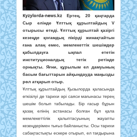
Kyzylorda-news.kz
Ертең, 20 қаңтарда
Сыр елінде Ұлттық құрылтайдың V
отырысы өтеді. Ұлттық құрылтай қазіргі
кезеңде қоғамдық пікірді жинақтайтын
ғана алаң емес, мемлекеттік шешімдер
қабылдауға ықпал ететін
институционалдық тетік ретінде
орнықты. Яғни, құрылым ел дамуының
басым бағыттарын айқындауда маңызды
рөл атқарып отыр.
Ұлттық құрылтайдың Қызылорда қаласында
өткізілуі де тарихи әрі саяси мағынасы терең
шешім болып табылады. Бір ғасыр бұрын
қазақ елінің астанасы болған бұл қала
мемлекеттілік қалыптасуының жауапты
кезеңдерімен тығыз байланысты. Осы тарихи
сабақтастықты ескере отырып, ел тағдырына