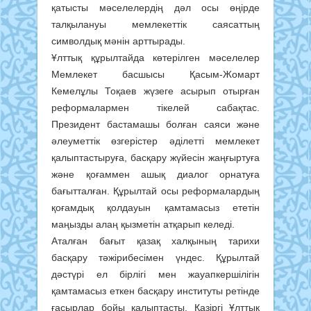
қатысты мәселелердің дәл осы өңірде
талқылануы мемлекеттік саясаттың
символдық мәнін арттырады.
Ұлттық құрылтайда көтерілген мәселелер
Мемлекет басшысы Қасым-Жомарт
Кемелұлы Тоқаев жүзеге асырып отырған
реформалармен тікелей сабақтас.
Президент бастамашы болған саяси және
әлеуметтік өзгерістер әділетті мемлекет
қалыптастыруға, басқару жүйесін жаңғыртуға
және қоғаммен ашық диалог орнатуға
бағытталған. Құрылтай осы реформалардың
қоғамдық қолдауын қамтамасыз ететін
маңызды алаң қызметін атқарып келеді.
Аталған бағыт қазақ халқының тарихи
басқару тәжірибесімен үндес. Құрылтай
дәстүрі ел бірлігі мен жауапкершілігін
қамтамасыз еткен басқару институты ретінде
ғасырлар бойы қалыптасты. Қазіргі Ұлттық