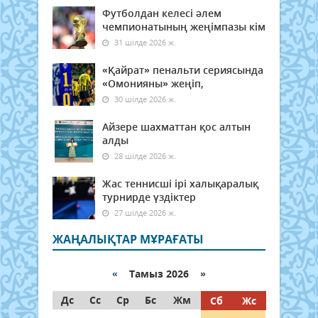
Футболдан келесі әлем
чемпионатының жеңімпазы кім
31 шілде 2026 ж.
«Қайрат» пенальти сериясында
«Омонияны» жеңіп,
30 шілде 2026 ж.
Айзере шахматтан қос алтын
алды
28 шілде 2026 ж.
Жас теннисші ірі халықаралық
турнирде үздіктер
27 шілде 2026 ж.
ЖАҢАЛЫҚТАР МҰРАҒАТЫ
«
Тамыз 2026 »
Дс
Сс
Ср
Бс
Жм
Сб
Жс