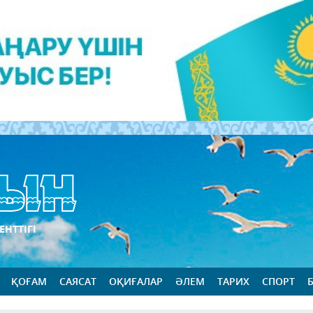
ЕНТТІГІ
ҚОҒАМ
САЯСАТ
ОҚИҒАЛАР
ӘЛЕМ
ТАРИХ
СПОРТ