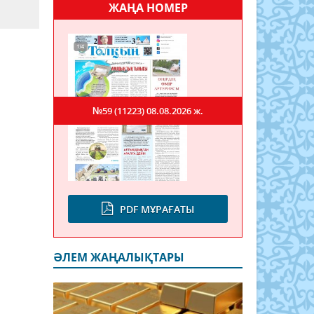
ЖАҢА НОМЕР
№59 (11223)
08.08.2026 ж.
PDF МҰРАҒАТЫ
ӘЛЕМ ЖАҢАЛЫҚТАРЫ