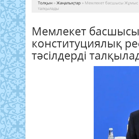
Толқын
»
Жаңалықтар
» Мемлекет басшысы Жұмыс то
талқылады
Мемлекет басшысы
конституциялық реф
тәсілдерді талқыла