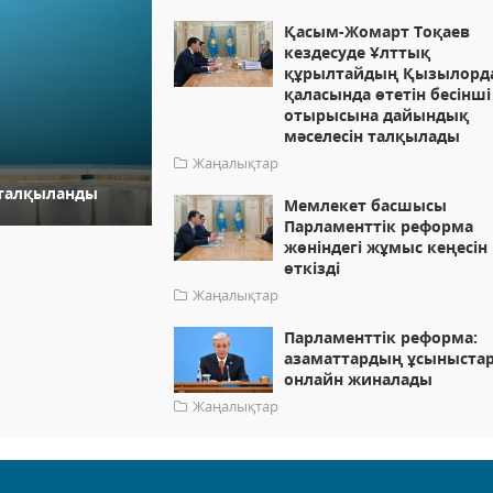
Қасым-Жомарт Тоқаев
кездесуде Ұлттық
құрылтайдың Қызылорд
қаласында өтетін бесінші
отырысына дайындық
мәселесін талқылады
Жаңалықтар
і талқыланды
Мемлекет басшысы
Парламенттік реформа
жөніндегі жұмыс кеңесін
өткізді
Жаңалықтар
Парламенттік реформа:
азаматтардың ұсыныста
онлайн жиналады
Жаңалықтар