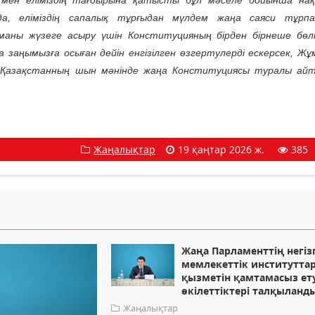
ен еліміздің тағдырына қатысты бұл мәселе бойынша на
нда, еліміздің сапалық тұрғыдан мүлдем жаңа саяси тұрп
ны жүзеге асыру үшін Конституцияның бірден бірнеше бөлі
заңымызға осыған дейін енгізілген өзгертулерді ескерсек, Жұ
Қазақстанның шын мәнінде жаңа Конституциясы туралы айт
Жаңалықтар
19 қаңтар 2026 ж.
385
Жаңа Парламенттің негізг
мемлекеттік институтта
қызметін қамтамасыз ету
өкілеттіктері талқыланд
Жаңалықтар