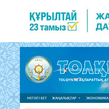
TOLQYN.KZ АҚПАРАТТЫҚ АГ
НЕГІЗГІ БЕТ
ЖАҢАЛЫҚТАР
ЭКОНОМИКА