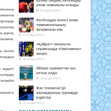
Қазақстандық балуандар
әлем чемпионы атанды
тиясының
03 тамыз 2026 ж.
ымжанов
Футболдан келесі әлем
ңірлерде
чемпионатының
ығушылық
жеңімпазы кім
қ қорғау
31 шілде 2026 ж.
Бәшімов,
«Қайрат» пенальти
сериясында «Омонияны»
ты жылға
жеңіп,
иялаудың
30 шілде 2026 ж.
Айзере шахматтан қос
ы мұқият
алтын алды
тулердің
28 шілде 2026 ж.
егжейлі
Жас теннисші ірі
халықаралық турнирде
жаңғырту
үздіктер
27 шілде 2026 ж.