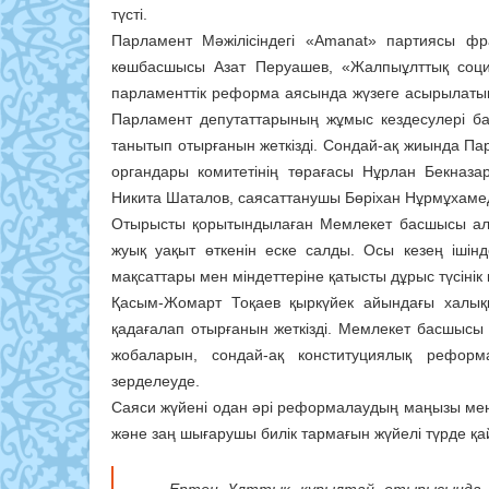
түсті.
Парламент Мәжілісіндегі «Amanat» партиясы ф
көшбасшысы Азат Перуашев, «Жалпыұлттық соц
парламенттік реформа аясында жүзеге асырылатын 
Парламент депутаттарының жұмыс кездесулері 
танытып отырғанын жеткізді. Сондай-ақ жиында Па
органдары комитетінің төрағасы Нұрлан Бекназа
Никита Шаталов, саясаттанушы Бөріхан Нұрмұхамедов
Отырысты қорытындылаған Мемлекет басшысы алд
жуық уақыт өткенін еске салды. Осы кезең іші
мақсаттары мен міндеттеріне қатысты дұрыс түсінік
Қасым-Жомарт Тоқаев қыркүйек айындағы халыққ
қадағалап отырғанын жеткізді. Мемлекет басшысы
жобаларын, сондай-ақ конституциялық реформа
зерделеуде.
Саяси жүйені одан әрі реформалаудың маңызы мен 
және заң шығарушы билік тармағын жүйелі түрде қа