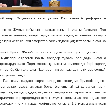
-Жомарт Тоқаевтың қатысуымен Парламенттік реформа жө
дентке Жұмыс тобының атқарған қызметі туралы баяндап, Пар
конституциялық өзгерістердің көлемі ауқымды екеніне назар 
ікірін жеткізіп, бұл өзгерістер саяси жүйені уақыт талабына сай ж
екшісі Ержан Жиенбаев азаматтардан келіп түскен ұсыныстар н
мүшелері әзірлеген басты тәсілдер туралы баяндады. Атап а
тырыстарда жаңа Парламентке қатысты мәселелердің бәрі қарал
ау тәртібі, бір палаталы Парламенттің заң шығару тетіктері, сонда
лелері қамтылды.
 Пан азаматтардан, сарапшылардан, қоғамдық бірлестіктерден e
сыныстар туралы ақпарат берді. Бірнеше ай ішінде саяси парт
ғамдастық өкілдері, құқықтанушы ғалымдар мен сарапшылар консти
арламенттік реформадан бөлек, Жұмыс тобына азаматтардан мем
ғамдық институттарды жетілдіруге қатысты 1,6 мыңға жуық ұсын