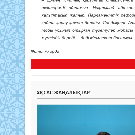
– Ертең Ұлттық құрылтай отырысында м
пікірлерімді айтамын. Нақтылай айтқа
қалыптасып жатыр. Парламенттік реформа
қайта қарау қажет болады. Сондықтан Ата 
тобы ұсынып отырған түзетулер жобасы 
мүмкіндік береді, – деді Мемлекет басшысы.
Фото: Акорда
ҰҚСАС ЖАҢАЛЫҚТАР: