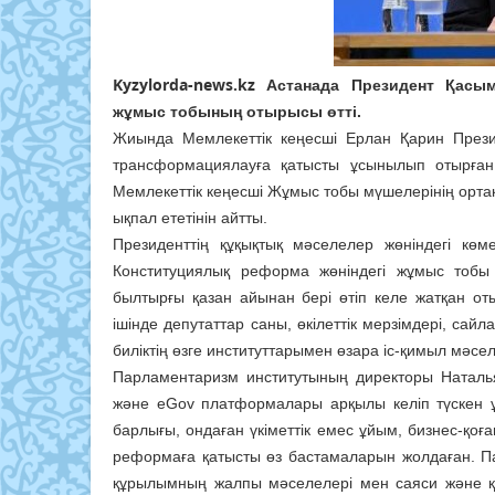
Kyzylorda-news.kz
Астанада Президент Қасым
жұмыс тобының отырысы өтті.
Жиында Мемлекеттік кеңесші Ерлан Қарин Прези
трансформациялауға қатысты ұсынылып отырған 
Мемлекеттік кеңесші Жұмыс тобы мүшелерінің ортақ п
ықпал ететінін айтты.
Президенттің құқықтық мәселелер жөніндегі көм
Конституциялық реформа жөніндегі жұмыс тобы 
былтырғы қазан айынан бері өтіп келе жатқан о
ішінде депутаттар саны, өкілеттік мерзімдері, сайл
биліктің өзге институттарымен өзара іс-қимыл мәсе
Парламентаризм институтының директоры Наталья
және eGov платформалары арқылы келіп түскен ұ
барлығы, ондаған үкіметтік емес ұйым, бизнес-қо
реформаға қатысты өз бастамаларын жолдаған. П
құрылымның жалпы мәселелері мен саяси және қо