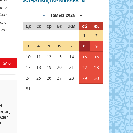
ЖАҢАЛЫҚТАР МҰРАҒАТЫ
қты
аты
«
Тамыз 2026 »
мін
мыс
Дс
Сс
Ср
Бс
Жм
Сб
Жс
уға
1
2
3
4
5
6
7
8
9
10
11
12
13
14
15
16
0
17
18
19
20
21
22
23
24
25
26
27
28
29
30
31
і
рдың
дегі
ы