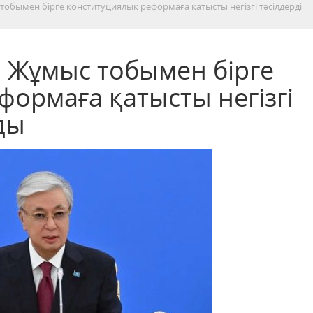
бымен бірге конституциялық реформаға қатысты негізгі тәсілдерді
 Жұмыс тобымен бірге
ормаға қатысты негізгі
ды