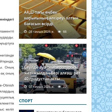
АҚШ-тағы еңбек
нарығының әлсіреуі алтын
ніндегі
бағасын өсірді
ламентті
08 тамыз 2026 ж.
66
аударды.
аңғыртуға
егізінде
йтқанда,
Сеулде ауа температурасы
ды. Оның
жеті жылдан бері алғаш рет
й-ақ оның
40 градустан асты
-Otinish
07 тамыз 2026 ж.
77
иялардың
туциялық
СПОРТ
лекеттік
ыс келіп