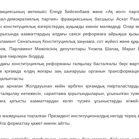
ракциясының жетекшісі Елнұр Бейсенбаев және «Ақ жол» пар
иал-демократиялық партия» фракциясының басшысы Асхат Рах
конституциялық өзгерістердің ауқымды екенін мәлімдеді. Олар ө
барысында азаматтардың алдағы саяси реформаға айрықша қыз
рламент Сенатының Конституциялық заңнама, сот жүйесі және құқы
ров, Парламент Мәжілісінің депутаттары Үнзила Шапақ, Марат 
 пікірлерін білдірді.
ағы конституциялық реформаны талқылау басталғалы бері жар
нде қоғамда елдің жоғары заң шығарушы органын трансформац
 қалыптасты.
а арнаған Жолдауынан кейін өрбіген қоғамдық пікірталастард
 талқылау нәтижесін, сараптама қорытындыларын, ұсынылған түзе
ға қатысты азаматтардан келіп түскен ұсыныстарды егжей-т
мазмұнына тоқталған Президент институционалдық негізді терең 
йта форматтау қажет екенін айтты.