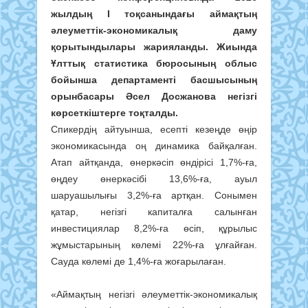
жылдың І тоқсанындағы аймақтың
әлеуметтік-экономикалық даму
қорытындылары жарияланды. Жиында
Ұлттық статистика бюросының облыс
бойынша департаменті басшысының
орынбасары Әсел Досжанова негізгі
көрсеткіштерге тоқталды.
Спикердің айтуынша, есепті кезеңде өңір
экономикасында оң динамика байқалған.
Атап айтқанда, өнеркәсіп өндірісі 1,7%-ға,
өңдеу өнеркәсібі 13,6%-ға, ауыл
шаруашылығы 3,2%-ға артқан. Сонымен
қатар, негізгі капиталға салынған
инвестициялар 8,2%-ға өсіп, құрылыс
жұмыстарының көлемі 22%-ға ұлғайған.
Сауда көлемі де 1,4%-ға жоғарылаған.
«Аймақтың негізгі әлеуметтік-экономикалық