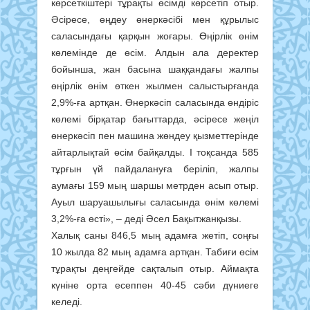
көрсеткіштері тұрақты өсімді көрсетіп отыр.
Әсіресе, өңдеу өнеркәсібі мен құрылыс
саласындағы қарқын жоғары. Өңірлік өнім
көлемінде де өсім. Алдын ала деректер
бойынша, жан басына шаққандағы жалпы
өңірлік өнім өткен жылмен салыстырғанда
2,9%-ға артқан. Өнеркәсіп саласында өндіріс
көлемі бірқатар бағыттарда, әсіресе жеңіл
өнеркәсіп пен машина жөндеу қызметтерінде
айтарлықтай өсім байқалды. І тоқсанда 585
тұрғын үй пайдалануға беріліп, жалпы
аумағы 159 мың шаршы метрден асып отыр.
Ауыл шаруашылығы саласында өнім көлемі
3,2%-ға өсті», – деді Әсел Бақытжанқызы.
Халық саны 846,5 мың адамға жетіп, соңғы
10 жылда 82 мың адамға артқан. Табиғи өсім
тұрақты деңгейде сақталып отыр. Аймақта
күніне орта есеппен 40-45 сәби дүниеге
келеді.