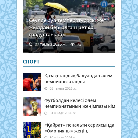
Сеулде ауа температурасы жеті
жылдан бері алғаш рет 40
градустан асты
07 тамыз 2026 ж.
73
СПОРТ
Қазақстандық балуандар әлем
чемпионы атанды
03 тамыз 2026 ж.
Футболдан келесі әлем
чемпионатының жеңімпазы кім
31 шілде 2026 ж.
«Қайрат» пенальти сериясында
«Омонияны» жеңіп,
30 шілде 2026 ж.