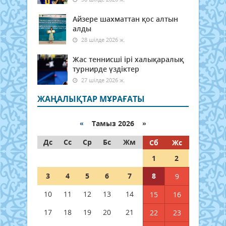
Айзере шахматтан қос алтын
алды
28 шілде 2026 ж.
Жас теннисші ірі халықаралық
турнирде үздіктер
27 шілде 2026 ж.
ЖАҢАЛЫҚТАР МҰРАҒАТЫ
«
Тамыз 2026 »
Дс
Сс
Ср
Бс
Жм
Сб
Жс
1
2
3
4
5
6
7
8
9
10
11
12
13
14
15
16
17
18
19
20
21
22
23