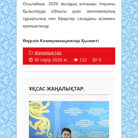
Осылайша, 2026 жылдың алғашқы тоқсаны
Қызылорда облысы үшін экономикалық
тұрақтылық пен бірқатар саладағы өсіммен
ерекшеленді.
Өңірлік Коммуникациялар Қызметі
Жаңалықтар
30 сәуір 2026 ж.
122
0
ҰҚСАС ЖАҢАЛЫҚТАР: