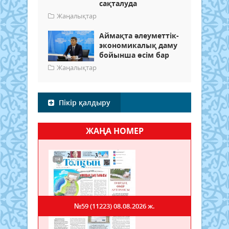
сақталуда
Жаңалықтар
Аймақта әлеуметтік-
экономикалық даму
бойынша өсім бар
Жаңалықтар
Пікір қалдыру
ЖАҢА НОМЕР
№59 (11223)
08.08.2026 ж.