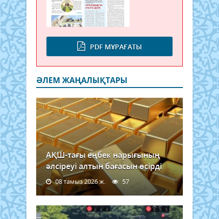
PDF МҰРАҒАТЫ
ӘЛЕМ ЖАҢАЛЫҚТАРЫ
АҚШ-тағы еңбек нарығының
әлсіреуі алтын бағасын өсірді
08 тамыз 2026 ж.
57