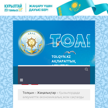
TOLQYN.KZ
АҚПАРАТТЫҚ
АГЕНТТІГІ
Толқын
»
Жаңалықтар
» Қызылордада
әлеуметтік-экономикалық өсім сақталды