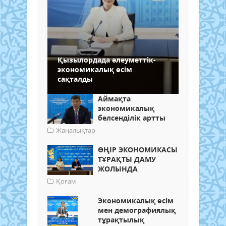
Қызылордада әлеуметтік-
экономикалық өсім
сақталды
Аймақта
экономикалық
белсенділік артты
Жаңалықтар
ӨҢІР ЭКОНОМИКАСЫ
ТҰРАҚТЫ ДАМУ
ЖОЛЫНДА
Қоғам
Экономикалық өсім
мен демографиялық
тұрақтылық