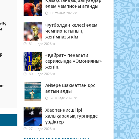
Қазақстандық балуандар
әлем чемпионы атанды
03 тамыз 2026 ж.
ның
Футболдан келесі әлем
ы
чемпионатының
жеңімпазы кім
31 шілде 2026 ж.
р
«Қайрат» пенальти
сериясында «Омонияны»
жеңіп,
30 шілде 2026 ж.
Айзере шахматтан қос
не
алтын алды
28 шілде 2026 ж.
Жас теннисші ірі
халықаралық турнирде
үздіктер
27 шілде 2026 ж.