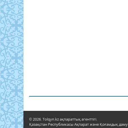
© 2026. Tolqyn.kz ақпараттық агенттігі.
Қазақстан Республикасы Ақпарат және Қоғамдық даму м