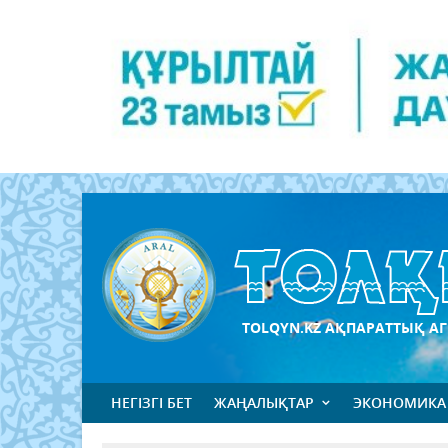
TOLQYN.KZ АҚПАРАТТЫҚ АГ
НЕГІЗГІ БЕТ
ЖАҢАЛЫҚТАР
ЭКОНОМИКА