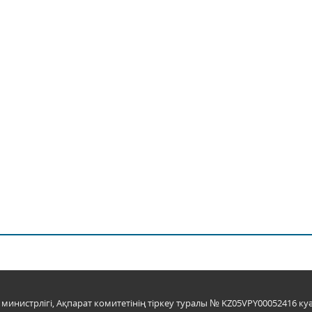
инистрлігі, Ақпарат комитетінің тіркеу туралы № KZ05VPY00052416 куә