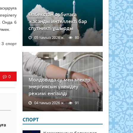
асқаруға
Өзбекстан орбитаға
лгерілету
жасанды интеллекті бар
. Онда 6
спутникті ұшырды
лмек.
05 тамыз 2026 ж.
80
 3 спорт
0
Молдовада су мен электр
энергиясын үнемдеу
режимі енгізілді
04 тамыз 2026 ж.
91
СПОРТ
уға