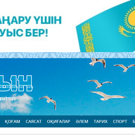
ЕНТТІГІ
ҚОҒАМ
САЯСАТ
ОҚИҒАЛАР
ӘЛЕМ
ТАРИХ
СПОРТ