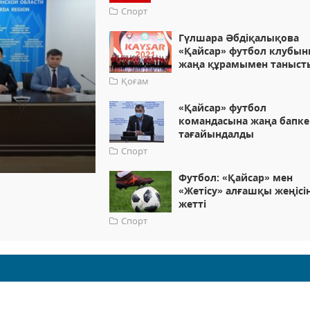
Спорт
Гүлшара Әбдіқалықова
«Қайсар» футбол клубы
жаңа құрамымен таныст
Қоғам
«Қайсар» футбол
командасына жаңа бапке
тағайындалды
Спорт
Футбол: «Қайсар» мен
«Жетісу» алғашқы жеңісі
жетті
Спорт