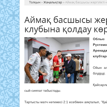
Толқын
»
Жаңалықтар
» Аймақ басшысы жергілікті 
Аймақ басшысы жер
клубына қолдау көр
Облыс 
Рүстем
Аренад
клубтар
Ойын ал
білдірді.
Қайсарлы
сый-сияпат табыстады.
Тартысты матч нәтижесі 2:1 есебімен аяқталып, “Қа