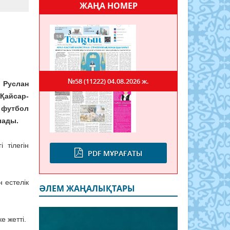
ЖАҢА НОМЕР
№58 (11222)
04.08.2026 ж.
 Руслан
Қайсар-
 футбол
лады.
 тілегін
PDF МҰРАҒАТЫ
 естелік
ӘЛЕМ ЖАҢАЛЫҚТАРЫ
е жетті.