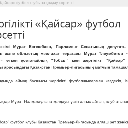
«Қайсар» футбол клубына қолдау көрсетті
гілікті «Қайсар» футбол
сетті
әкімі Мұрат Ергешбаев, Парламент Сенатының депутаты
ов және облыстық мәслихат төрағасы Мұрат Тлеумбетов «
а» өткен қостанайлық “Тобыл” мен жергілікті “Қайсар”
ы арасындағы Қазақстан Премьер-лигасының матчын тамаша
дында аймақ басшысы жергілікті футболшылармен кездесіп, ізгі
қтар Мұрат Нәлқожаұлына қолдауы үшін алғыс айтып, клуб атынан
йсар” футбол клубы Қазақстан Премьер-Лигасында алғаш рет жеңіск