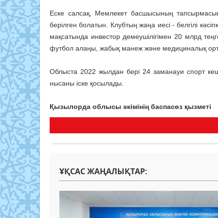
Еске салсақ, Мемлекет басшысының тапсырмасын
берілген болатын. Клубтың жаңа иесі - белгілі кәсі
мақсатында инвестор демеушілігімен 20 млрд те
футбол алаңы, жабық манеж және медициналық орт
Облыста 2022 жылдан бері 24 заманауи спорт кешен
нысаны іске қосылады.
Қызылорда облысы әкімінің баспасөз қызметі
ҰҚСАС ЖАҢАЛЫҚТАР: