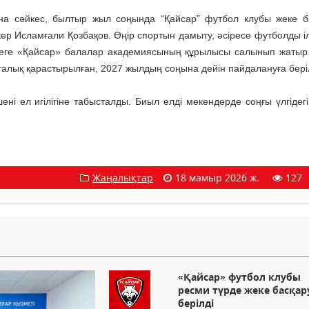
а сәйкес, былтыр жыл соңында “Қайсар” футбол клубы жеке б
пкер Исламғали Қозбақов. Өңір спортын дамыту, әсіресе футболды і
ңгеге «Қайсар» балалар академиясының құрылысы салынып жатыр
алық қарастырылған, 2027 жылдың соңына дейін пайдалануға бері
і ел игілігіне табысталды. Биыл елді мекендерде соңғы үлгідегі
Жаңалықтар
18 мамыр 2026 ж.
127
«Қайсар» футбол клубы
ресми түрде жеке басқар
берілді