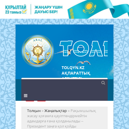
TOLQYN.KZ
АҚПАРАТТЫҚ
АГЕНТТІГІ
Толқын
»
Жаңалықтар
» Рақымшылық
жасау қоғамға қауіптөндірмейтін
адамдарға ғана қолданылады –
Президент заңға қол қойды