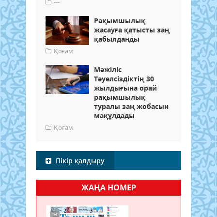
---
Рақымшылық
жасауға қатысты заң
қабылданды
Қоғам
Мәжіліс
Тәуелсіздіктің 30
жылдығына орай
рақымшылық
туралы заң жобасын
мақұлдады
Қоғам
Пікір қалдыру
ЖАҢА НОМЕР