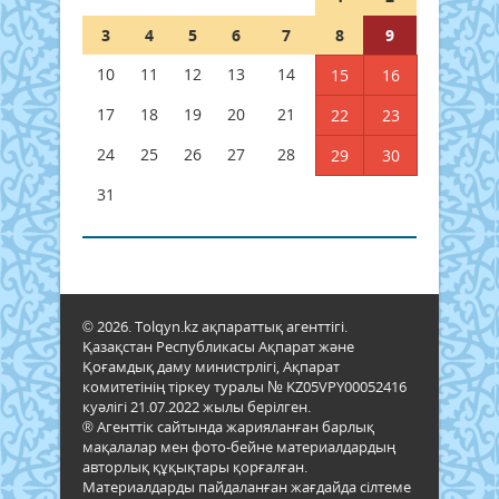
3
4
5
6
7
8
9
10
11
12
13
14
15
16
17
18
19
20
21
22
23
24
25
26
27
28
29
30
31
© 2026. Tolqyn.kz ақпараттық агенттігі.
Қазақстан Республикасы Ақпарат және
Қоғамдық даму министрлігі, Ақпарат
комитетінің тіркеу туралы № KZ05VPY00052416
куәлігі 21.07.2022 жылы берілген.
® Агенттік сайтында жарияланған барлық
мақалалар мен фото-бейне материалдардың
авторлық құқықтары қорғалған.
Материалдарды пайдаланған жағдайда сілтеме