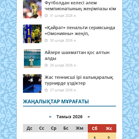
Футболдан келесі әлем
чемпионатының жеңімпазы кім
31 шілде 2026 ж.
«Қайрат» пенальти сериясында
«Омонияны» жеңіп,
30 шілде 2026 ж.
Айзере шахматтан қос алтын
алды
28 шілде 2026 ж.
Жас теннисші ірі халықаралық
турнирде үздіктер
27 шілде 2026 ж.
ЖАҢАЛЫҚТАР МҰРАҒАТЫ
«
Тамыз 2026 »
Дс
Сс
Ср
Бс
Жм
Сб
Жс
1
2