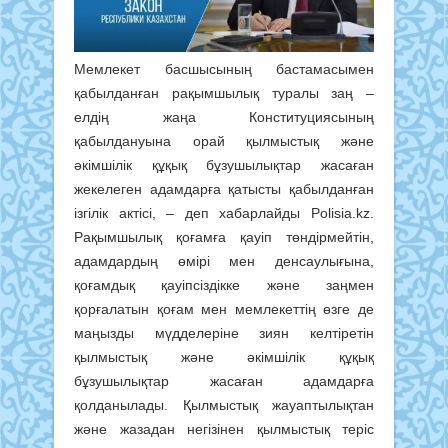
Мемлекет басшысының бастамасымен
қабылданған рақымшылық туралы заң –
елдің жаңа Конституциясының
қабылдануына орай қылмыстық және
әкімшілік құқық бұзушылықтар жасаған
жекелеген адамдарға қатысты қабылданған
ізгілік актісі, – деп хабарлайды Polisia.kz.
Рақымшылық қоғамға қауіп төндірмейтін,
адамдардың өмірі мен денсаулығына,
қоғамдық қауіпсіздікке және заңмен
қорғалатын қоғам мен мемлекеттің өзге де
маңызды мүдделеріне зиян келтіретін
қылмыстық және әкімшілік құқық
бұзушылықтар жасаған адамдарға
қолданылады. Қылмыстық жауаптылықтан
және жазадан негізінен қылмыстық теріс