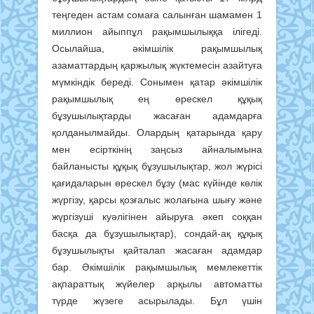
теңгеден астам сомаға салынған шамамен 1
миллион айыппұл рақымшылыққа ілігеді.
Осылайша, әкімшілік рақымшылық
азаматтардың қаржылық жүктемесін азайтуға
мүмкіндік береді. Сонымен қатар әкімшілік
рақымшылық ең өрескел құқық
бұзушылықтарды жасаған адамдарға
қолданылмайды. Олардың қатарында қару
мен есірткінің заңсыз айналымына
байланысты құқық бұзушылықтар, жол жүрісі
қағидаларын өрескел бұзу (мас күйінде көлік
жүргізу, қарсы қозғалыс жолағына шығу және
жүргізуші куәлігінен айыруға әкеп соққан
басқа да бұзушылықтар), сондай-ақ құқық
бұзушылықты қайталап жасаған адамдар
бар. Әкімшілік рақымшылық мемлекеттік
ақпараттық жүйелер арқылы автоматты
түрде жүзеге асырылады. Бұл үшін