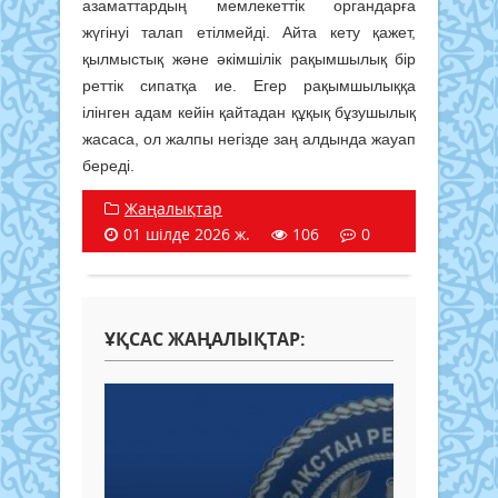
азаматтардың мемлекеттік органдарға
жүгінуі талап етілмейді. Айта кету қажет,
қылмыстық және әкімшілік рақымшылық бір
реттік сипатқа ие. Егер рақымшылыққа
ілінген адам кейін қайтадан құқық бұзушылық
жасаса, ол жалпы негізде заң алдында жауап
береді.
Жаңалықтар
01 шілде 2026 ж.
106
0
ҰҚСАС ЖАҢАЛЫҚТАР: