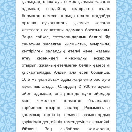
қылықтар, онша ауыр емес қылмыс жасаған
адамдар, сондай-ақ келтірілген залал
болмаған немесе толық өтелген жағдайда
орташа ауырлықтағы қылмыс жасаған
жекелеген санаттағы адамдар босатылады.
Заңға сәйкес, сотталғандардың белгілі бір
санатына жасалған қылмыстың ауырлығы,
келтірілген залалдың өтелуі және жазаны
өтеу кезеңіндегі мінез-құлқы ескеріле
отырып, жазаның өтелмеген бөлігінің мерзімі
қысқартылады. Алдын ала есеп бойынша,
16,5 мыңнан астам адам жаңа өмір бастауға
мүмкіндік алады. Олардың 2 900-ге жуығы
әйел адамдар, оның ішінде жүкті әйелдер
мен кәмелетке толмаған балаларды
тәрбиелеп отырған аналар. Рақымшылық
қоғамдық тәртіптің немесе азаматтардың
қауіпсіздік деңгейінің төмендеуіне әкелмейді.
Өйткені Заң сыбайлас жемқорлық,