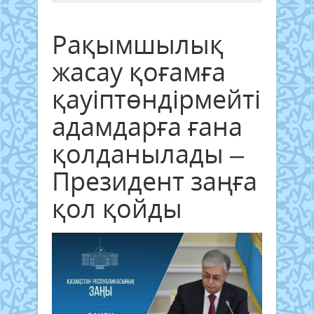
Рақымшылық
жасау қоғамға
қауіптөндірмейтін
адамдарға ғана
қолданылады –
Президент заңға
қол қойды