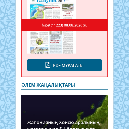
№59 (11223)
08.08.2026 ж.
PDF МҰРАҒАТЫ
ӘЛЕМ ЖАҢАЛЫҚТАРЫ
Жапонияның Хонсю аралының