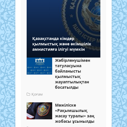
Қазақстанда кімдер
қылмыстық және әкімшілік
амнистияға ілігуі мүмкін
Жәбірленушімен
татуласуына
байланысты
қылмыстық
жауаптылықтан
босатылды
Қоғам
Мәжіліске
«Рақымшылық
жасау туралы» заң
жобасы ұсынылды