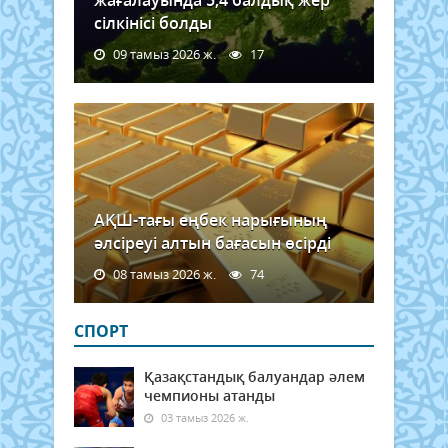
жағалауында 5,4 балдық жер
сілкінісі болды
09 тамыз 2026 ж.
17
АҚШ-тағы еңбек нарығының
әлсіреуі алтын бағасын өсірді
08 тамыз 2026 ж.
74
СПОРТ
Қазақстандық балуандар әлем
чемпионы атанды
03 тамыз 2026 ж.