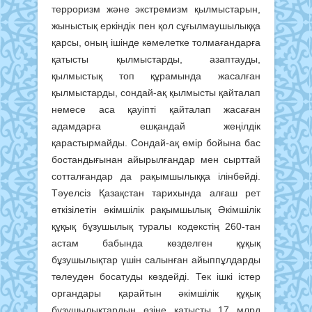
терроризм және экстремизм қылмыстарын,
жыныстық еркіндік пен қол сұғылмаушылыққа
қарсы, оның ішінде кәмелетке толмағандарға
қатысты қылмыстарды, азаптауды,
қылмыстық топ құрамында жасалған
қылмыстарды, сондай-ақ қылмысты қайталап
немесе аса қауіпті қайталап жасаған
адамдарға ешқандай жеңілдік
қарастырмайды. Сондай-ақ өмір бойына бас
бостандығынан айырылғандар мен сырттай
сотталғандар да рақымшылыққа ілінбейді.
Тәуелсіз Қазақстан тарихында алғаш рет
өткізілетін әкімшілік рақымшылық Әкімшілік
құқық бұзушылық туралы кодекстің 260-тан
астам бабында көзделген құқық
бұзушылықтар үшін салынған айыппұлдарды
төлеуден босатуды көздейді. Тек ішкі істер
органдары қарайтын әкімшілік құқық
бұзушылықтардың өзіне қатысты 17 млрд