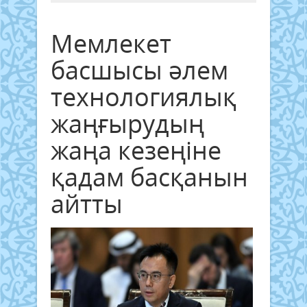
Мемлекет
басшысы әлем
технологиялық
жаңғырудың
жаңа кезеңіне
қадам басқанын
айтты