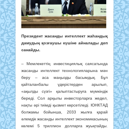
Президент жасанды интеллект жаһандық
дамудың қозғаушы күшіне айналады деп
санайды.
– Мемлекеттің инвестициялық саясатында
жасанды интеллект технологияларына мән
беру – аса маңызды басымдық. Бұл
қайталанбалы үдерістерден арылып,
«ақылды сүзгі» қалыптастыруға мүмкіндік
береді. Сол арқылы инвесторларға жедел,
нақты әрі тиімді қызмет көрсетіледі. ЮНКТАД
болжамы бойынша, 2033 жылға қарай
әлемдік жасанды интеллект экономикасының
көлемі 5 триллион долларға жуықтайды.