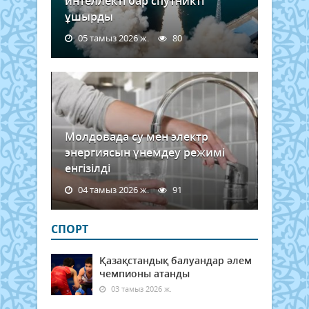
интеллекті бар спутникті
ұшырды
05 тамыз 2026 ж.
80
Молдовада су мен электр
энергиясын үнемдеу режимі
енгізілді
04 тамыз 2026 ж.
91
СПОРТ
Қазақстандық балуандар әлем
чемпионы атанды
03 тамыз 2026 ж.