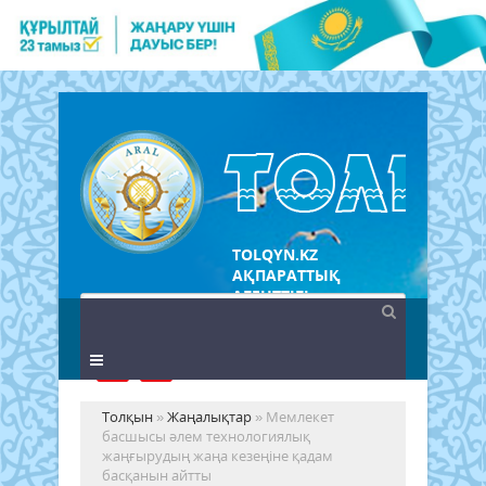
TOLQYN.KZ
АҚПАРАТТЫҚ
АГЕНТТІГІ
Толқын
»
Жаңалықтар
» Мемлекет
басшысы әлем технологиялық
жаңғырудың жаңа кезеңіне қадам
басқанын айтты