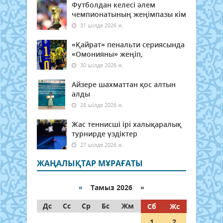
Футболдан келесі әлем
чемпионатының жеңімпазы кім
31 шілде 2026 ж.
«Қайрат» пенальти сериясында
«Омонияны» жеңіп,
30 шілде 2026 ж.
Айзере шахматтан қос алтын
алды
28 шілде 2026 ж.
Жас теннисші ірі халықаралық
турнирде үздіктер
27 шілде 2026 ж.
ЖАҢАЛЫҚТАР МҰРАҒАТЫ
«
Тамыз 2026 »
Дс
Сс
Ср
Бс
Жм
Сб
Жс
1
2