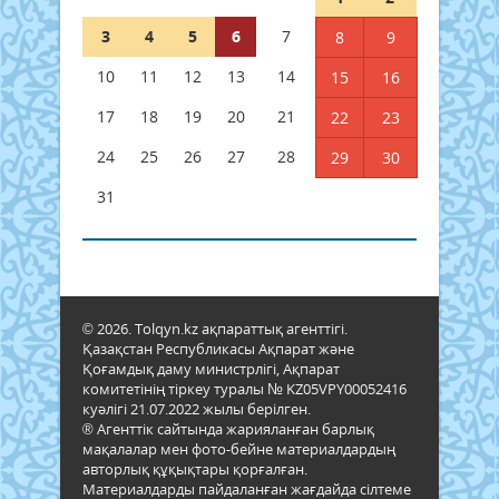
3
4
5
6
7
8
9
10
11
12
13
14
15
16
17
18
19
20
21
22
23
24
25
26
27
28
29
30
31
© 2026. Tolqyn.kz ақпараттық агенттігі.
Қазақстан Республикасы Ақпарат және
Қоғамдық даму министрлігі, Ақпарат
комитетінің тіркеу туралы № KZ05VPY00052416
куәлігі 21.07.2022 жылы берілген.
® Агенттік сайтында жарияланған барлық
мақалалар мен фото-бейне материалдардың
авторлық құқықтары қорғалған.
Материалдарды пайдаланған жағдайда сілтеме