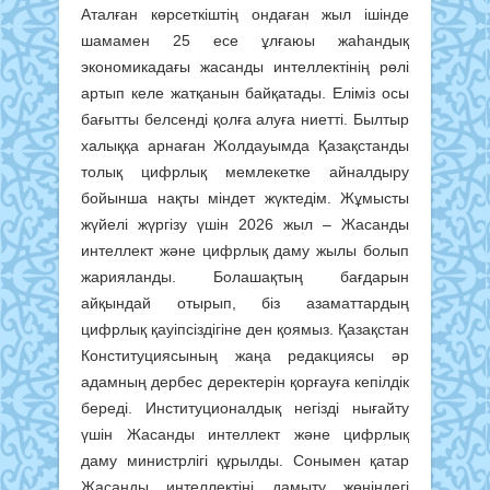
Аталған көрсеткіштің ондаған жыл ішінде
шамамен 25 есе ұлғаюы жаһандық
экономикадағы жасанды интеллектінің рөлі
артып келе жатқанын байқатады. Еліміз осы
бағытты белсенді қолға алуға ниетті. Былтыр
халыққа арнаған Жолдауымда Қазақстанды
толық цифрлық мемлекетке айналдыру
бойынша нақты міндет жүктедім. Жұмысты
жүйелі жүргізу үшін 2026 жыл – Жасанды
интеллект және цифрлық даму жылы болып
жарияланды. Болашақтың бағдарын
айқындай отырып, біз азаматтардың
цифрлық қауіпсіздігіне ден қоямыз. Қазақстан
Конституциясының жаңа редакциясы әр
адамның дербес деректерін қорғауға кепілдік
береді. Институционалдық негізді нығайту
үшін Жасанды интеллект және цифрлық
даму министрлігі құрылды. Сонымен қатар
Жасанды интеллектіні дамыту жөніндегі