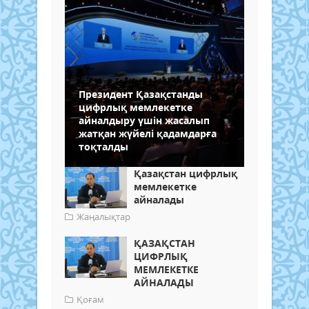
Президент Қазақстанды
цифрлық мемлекетке
айналдыру үшін жасалып
жатқан жүйелі қадамдарға
тоқталды
Қазақстан цифрлық
мемлекетке
айналады
Жаңалықтар
ҚАЗАҚСТАН
ЦИФРЛЫҚ
МЕМЛЕКЕТКЕ
АЙНАЛАДЫ
Қоғам