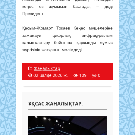
кеңес өз жұмысын бастады, – деді
Президент.
Қасым-Жомарт Тоқаев Кеңес мүшелеріне
заманауи цифрлық инфрақұрылым
қалыптастыру бойынша қарқынды жұмыс
жүргізіліп жатқанын мәлімдеді.
Жаңалықтар
02 шілде 2026 ж.
109
0
ҰҚСАС ЖАҢАЛЫҚТАР: