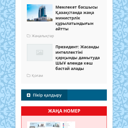
Мемлекет басшысы
Қазақстанда жаңа
министрлік
құрылатындығын
айтты
Жаңалықтар
Президент: Жасанды
интеллектіні
қарқынды дамытуда
ШЫҰ әлемде көш
бастай алады
Қоғам
Пікір қалдыру
ЖАҢА НОМЕР