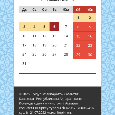
Дс
Сс
Ср
Бс
Жм
Сб
Жс
1
2
3
4
5
6
7
8
9
10
11
12
13
14
15
16
17
18
19
20
21
22
23
24
25
26
27
28
29
30
31
© 2026. Tolqyn.kz ақпараттық агенттігі.
Қазақстан Республикасы Ақпарат және
Қоғамдық даму министрлігі, Ақпарат
комитетінің тіркеу туралы № KZ05VPY00052416
куәлігі 21.07.2022 жылы берілген.