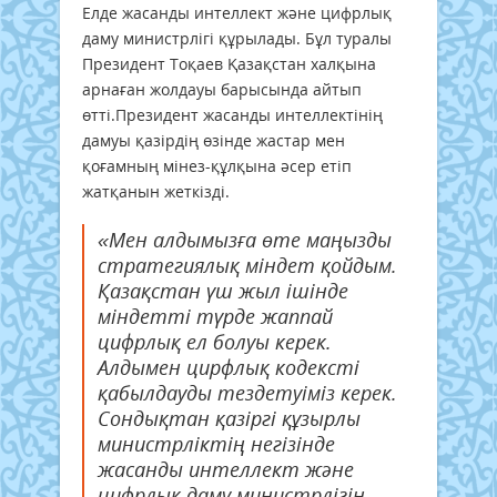
Елде жасанды интеллект және цифрлық
даму министрлігі құрылады. Бұл туралы
Президент Тоқаев Қазақстан халқына
арнаған жолдауы барысында айтып
өтті.Президент жасанды интеллектінің
дамуы қазірдің өзінде жастар мен
қоғамның мінез-құлқына әсер етіп
жатқанын жеткізді.
«Мен алдымызға өте маңызды
стратегиялық міндет қойдым.
Қазақстан үш жыл ішінде
міндетті түрде жаппай
цифрлық ел болуы керек.
Алдымен цирфлық кодексті
қабылдауды тездетуіміз керек.
Сондықтан қазіргі құзырлы
министрліктің негізінде
жасанды интеллект және
цифрлық даму министрлігін