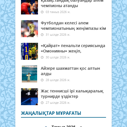
Қазақстандық балуандар әлем
чемпионы атанды
03 тамыз 2026 ж.
Футболдан келесі әлем
чемпионатының жеңімпазы кім
31 шілде 2026 ж.
«Қайрат» пенальти сериясында
«Омонияны» жеңіп,
30 шілде 2026 ж.
Айзере шахматтан қос алтын
алды
28 шілде 2026 ж.
Жас теннисші ірі халықаралық
турнирде үздіктер
27 шілде 2026 ж.
ЖАҢАЛЫҚТАР МҰРАҒАТЫ
«
Тамыз 2026 »