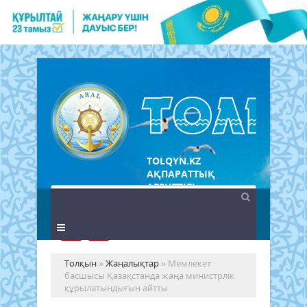
TOLQYN.KZ
АҚПАРАТТЫҚ
АГЕНТТІГІ
Толқын
»
Жаңалықтар
» Мемлекет
басшысы Қазақстанда жаңа министрлік
құрылатындығын айтты