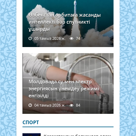
Өзбекстан орбитаға жасанды
интеллекті бар спутникті
ұшырды
05 тамыз 2026 ж.
74
Молдовада су мен электр
энергиясын үнемдеу режимі
енгізілді
04 тамыз 2026 ж.
84
СПОРТ