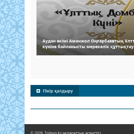
Аудан әкімі Аманжол Оңғарбаевтың Ұл
күніне байланысты мерекелік құттықтау
Пікір қалдыру
© 2026. Tolqyn.kz ақпараттық агенттігі.