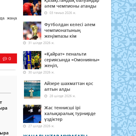
Қазақстандық балуандар
әлем чемпионы атанды
03 тамыз 2026 ж.
нда жаңа
Футболдан келесі әлем
чемпионатының
жеңімпазы кім
31 шілде 2026 ж.
«Қайрат» пенальти
0
сериясында «Омонияны»
жеңіп,
30 шілде 2026 ж.
Айзере шахматтан қос
алтын алды
28 шілде 2026 ж.
т
Жас теннисші ірі
ыра
халықаралық турнирде
үздіктер
27 шілде 2026 ж.
быра