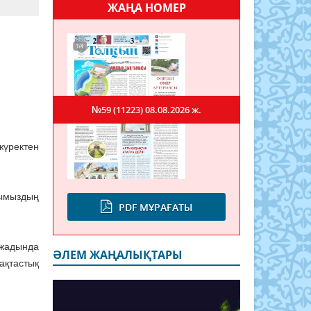
ЖАҢА НОМЕР
№59 (11223)
08.08.2026 ж.
үректен
лқымыздың
PDF МҰРАҒАТЫ
жадында
ӘЛЕМ ЖАҢАЛЫҚТАРЫ
ақтастық