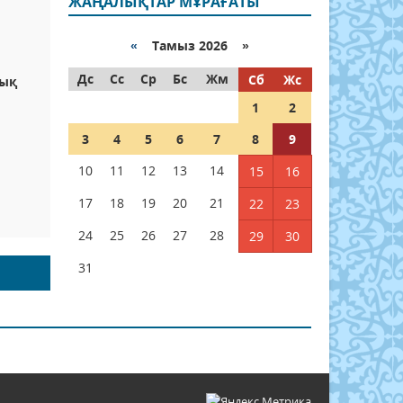
ЖАҢАЛЫҚТАР МҰРАҒАТЫ
«
Тамыз 2026 »
Дс
Сс
Ср
Бс
Жм
Сб
Жс
тық
1
2
3
4
5
6
7
8
9
10
11
12
13
14
15
16
а
17
18
19
20
21
22
23
24
25
26
27
28
29
30
31