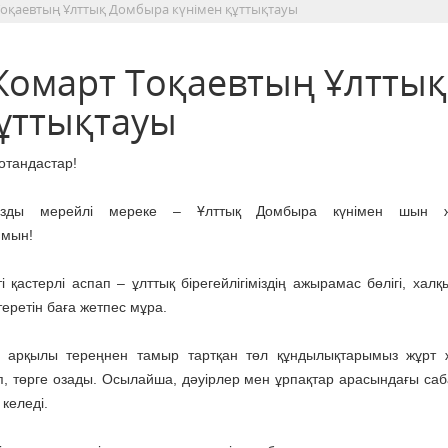
оқаевтың Ұлттық Домбыра күнімен құттықтауы
омарт Тоқаевтың Ұлттық
ұттықтауы
 отандастар!
ызды мерейлі мереке – Ұлттық Домбыра күнімен шын ж
ймын!
ті қастерлі аспап – ұлттық бірегейлігіміздің ажырамас бөлігі, ха
теретін баға жетпес мұра.
 арқылы тереңнен тамыр тартқан төл құндылықтарымыз жұрт 
, төрге озады. Осылайша, дәуірлер мен ұрпақтар арасындағы саб
келеді.