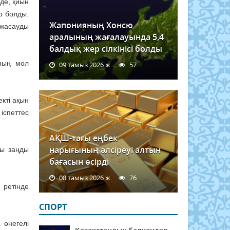
де, қиын
ер болды.
Жапонияның Хонсю
 жасауды
аралының жағалауында 5,4
балдық жер сілкінісі болды
аның мол
09 тамыз 2026 ж.
57
кті ақын
іспеттес
АҚШ-тағы еңбек
нарығының әлсіреуі алтын
сы заңды
бағасын өсірді
08 тамыз 2026 ж.
76
 ретінде
СПОРТ
 өнегелі