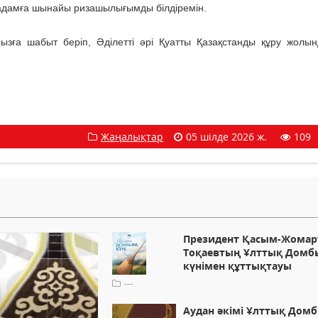
 адамға шынайы ризашылығымды білдіремін.
мызға шабыт беріп, Әділетті әрі Қуатты Қазақстанды құру жолы
Жаңалықтар
05 шілде 2026 ж.
109
Президент Қасым-Жомар
Тоқаевтың Ұлттық Домб
күнімен құттықтауы
---
Аудан әкімі Ұлттық Дом