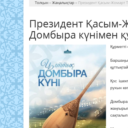
Толқын
»
Жаңалықтар
» Президент Қасым-Жомарт Т
Президент Қасым-Ж
Домбыра күнімен қ
Құрметті
Баршаң
құттықта
Қос ішек
рухын кө
Домбыра
жаңғырып
сақталып 