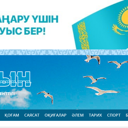
ЕНТТІГІ
ҚОҒАМ
САЯСАТ
ОҚИҒАЛАР
ӘЛЕМ
ТАРИХ
СПОРТ