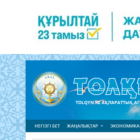
TOLQYN.KZ АҚПАРАТТЫҚ АГ
НЕГІЗГІ БЕТ
ЖАҢАЛЫҚТАР
ЭКОНОМИКА