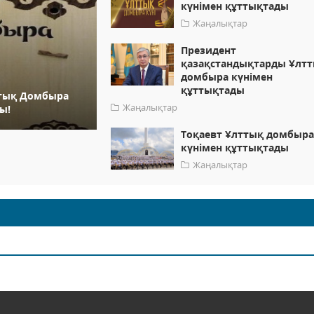
күнімен құттықтады
Жаңалықтар
Президент
қазақстандықтарды Ұлт
домбыра күнімен
құттықтады
ттық Домбыра
Жаңалықтар
ы!
Тоқаевт Ұлттық домбыр
күнімен құттықтады
Жаңалықтар