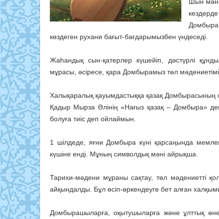
Шын мәні
кездерде 
Домбыра
көздеген рухани бағыт-бағдарымызбен үндеседі.
Жаһандық сын-қатерлер күшейіп, дәстүрлі құнд
мұрасы, әсіресе, қара Домбырамыз төл мәдениетімі
Халықаралық қауымдастыққа қазақ Домбырасының са
Қадыр Мырза Әлінің «Нағыз қазақ – Домбыра» деге
болуға тиіс деп ойлаймын.
1 шілдеде, яғни Домбыра күні қарсаңында мемле
күшіне енді. Мұның символдық мәні айрықша.
Тарихи-мәдени мұраны сақтау, төл мәдениетті қо
айқындалды. Бұл өсіп-өркендеуге бет алған халқымы
Домбырашыларға, оқытушыларға және ұлттық өнер