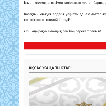
ісімен, салмақты сөзімен атсалысып жүрген барша
Қазақтың ән-күйі алдағы уақытта да азаматтары
жетістіктерге жетелей береді!
Әр шаңыраққа амандық пен бақ-береке тілеймін!
ҰҚСАС ЖАҢАЛЫҚТАР: