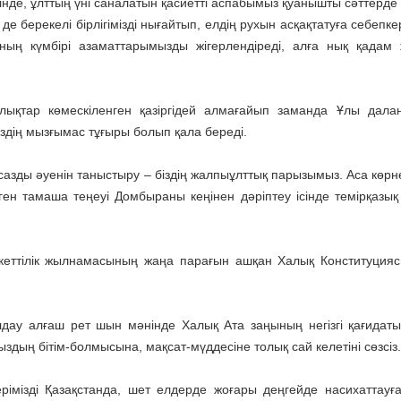
нде, ұлттың үні саналатын қасиетті аспабымыз қуанышты сәттерде 
де берекелі бірлігімізді нығайтып, елдің рухын асқақтатуға себепк
ның күмбірі азаматтарымызды жігерлендіреді, алға нық қадам
ылықтар көмескіленген қазіргідей алмағайып заманда Ұлы дал
здің мызғымас тұғыры болып қала береді.
зды әуенін таныстыру – біздің жалпыұлттық парызымыз. Аса көрне
н тамаша теңеуі Домбыраны кеңінен дәріптеу ісінде темірқазық 
кеттілік жылнамасының жаңа парағын ашқан Халық Конституция
лдау алғаш рет шын мәнінде Халық Ата заңының негізгі қағидаты
здың бітім-болмысына, мақсат-мүддесіне толық сай келетіні сөзсіз.
імізді Қазақстанда, шет елдерде жоғары деңгейде насихаттауға