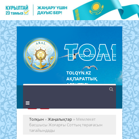
TOLQYN.KZ
АҚПАРАТТЫҚ
АГЕНТТІГІ
Толқын
»
Жаңалықтар
» Мемлекет
басшысы Жоғарғы Соттың төрағасын
тағайындады