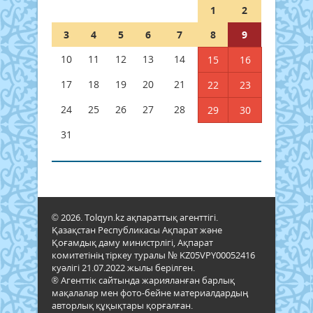
1
2
3
4
5
6
7
8
9
10
11
12
13
14
15
16
17
18
19
20
21
22
23
24
25
26
27
28
29
30
31
© 2026. Tolqyn.kz ақпараттық агенттігі.
Қазақстан Республикасы Ақпарат және
Қоғамдық даму министрлігі, Ақпарат
комитетінің тіркеу туралы № KZ05VPY00052416
куәлігі 21.07.2022 жылы берілген.
® Агенттік сайтында жарияланған барлық
мақалалар мен фото-бейне материалдардың
авторлық құқықтары қорғалған.