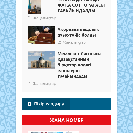
ЖАҢА СОТ ТӨРАҒАСЫ
ТАҒАЙЫНДАЛДЫ
Жаңалықтар
Ақордада кадрлық
ауыс-түйіс болды
Жаңалықтар
Мемлекет басшысы
Қазақстанның
бірқатар елдегі
елшілерін
тағайындады
Жаңалықтар
Пікір қалдыру
ЖАҢА НОМЕР