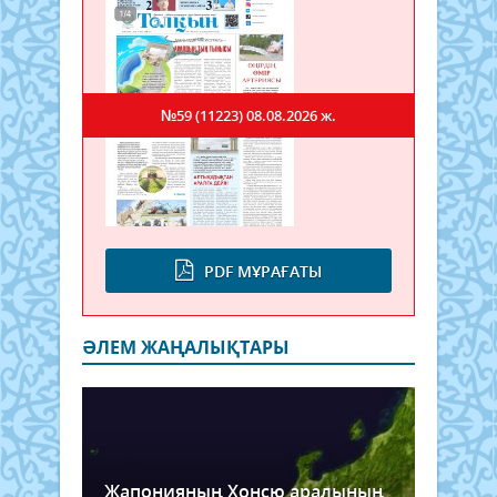
№59 (11223)
08.08.2026 ж.
PDF МҰРАҒАТЫ
ӘЛЕМ ЖАҢАЛЫҚТАРЫ
Жапонияның Хонсю аралының