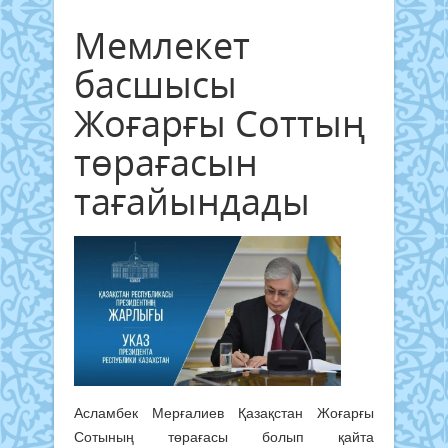
Мемлекет
басшысы
Жоғарғы Соттың
төрағасын
тағайындады
Асламбек Мерғалиев Қазақстан Жоғарғы
Сотының төрағасы болып қайта