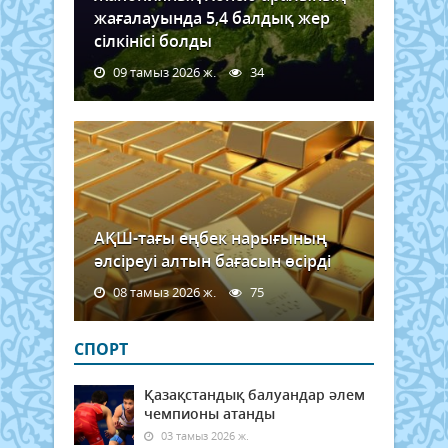
жағалауында 5,4 балдық жер
сілкінісі болды
09 тамыз 2026 ж.
34
АҚШ-тағы еңбек нарығының
әлсіреуі алтын бағасын өсірді
08 тамыз 2026 ж.
75
СПОРТ
Қазақстандық балуандар әлем
чемпионы атанды
03 тамыз 2026 ж.