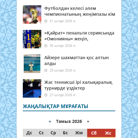
Футболдан келесі әлем
чемпионатының жеңімпазы кім
31 шілде 2026 ж.
«Қайрат» пенальти сериясында
«Омонияны» жеңіп,
30 шілде 2026 ж.
Айзере шахматтан қос алтын
алды
28 шілде 2026 ж.
Жас теннисші ірі халықаралық
турнирде үздіктер
27 шілде 2026 ж.
ЖАҢАЛЫҚТАР МҰРАҒАТЫ
«
Тамыз 2026 »
Дс
Сс
Ср
Бс
Жм
Сб
Жс