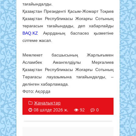
тағайындалды.
Қазақстан Президенті Қасым-Жомарт Тоқаев
Қазақстан Республикасы Жоғарғы Сотының
төрағасын тағайындады, деп хабарлайды
BAQ.KZ
Ақорданың баспасөз қызметіне
сілтеме жасап.
Мемлекет басшысының Жарлығымен
Асламбек Амангелдіұлы Мерғалиев
Қазақстан Республикасы Жоғарғы Сотының
Төрағасы лауазымына тағайындалды, –
делінген хабарламада.
Фото: Ақорда
Жаңалықтар
08 шілде 2026 ж.
92
0