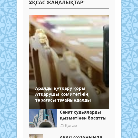
ҰҚСАС ЖАҢАЛЫҚТАР:
Аралды құтқару қоры
Атқарушы комитетінің
төрағасы тағайындалды
Сенат судьяларды
қызметінен босатты
Қоғам
АРАЛ АУДАНЫНДА