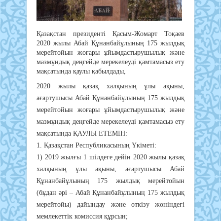
Қазақстан президенті Қасым-Жомарт Тоқаев
2020 жылы Абай Құнанбайұлының 175 жылдық
мерейтойын жоғары ұйымдастырушылық және
мазмұндық деңгейде мерекелеуді қамтамасыз ету
мақсатында қаулы қабылдады,
2020 жылы қазақ халқының ұлы ақыны,
ағартушысы Абай Құнанбайұлының 175 жылдық
мерейтойын жоғары ұйымдастырушылық және
мазмұндық деңгейде мерекелеуді қамтамасыз ету
мақсатында ҚАУЛЫ ЕТЕМІН:
1. Қазақстан Республикасының Үкіметі:
1) 2019 жылғы 1 шілдеге дейін 2020 жылы қазақ
халқының ұлы ақыны, ағартушысы Абай
Құнанбайұлының 175 жылдық мерейтойын
(бұдан әрі – Абай Құнанбайұлының 175 жылдық
мерейтойы) дайындау және өткізу жөніндегі
мемлекеттік комиссия құрсын;