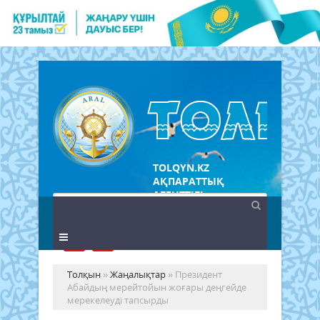
TOLQYN.KZ
АҚПАРАТТЫҚ
АГЕНТТІГІ
Толқын
»
Жаңалықтар
» Президент
Абайдың мерейтойын жоғары деңгейде
мерекелеуді тапсырды