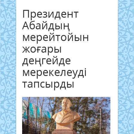
Президент
Абайдың
мерейтойын
жоғары
деңгейде
мерекелеуді
тапсырды