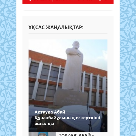
ҰҚСАС ЖАҢАЛЫҚТАР:
Ақтауда Абай
Құнанбайұлының ескерткіші
ашылды
ТОҚАЕВ: АБАЙ -