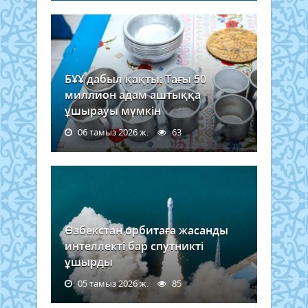
БҰҰ дабыл қақты: Тағы 50
миллион адам аштыққа
ұшырауы мүмкін
06 тамыз 2026 ж.
63
Өзбекстан орбитаға жасанды
интеллекті бар спутникті
ұшырды
05 тамыз 2026 ж.
85