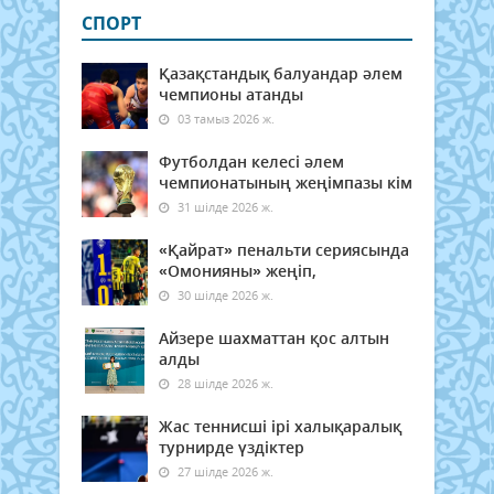
СПОРТ
Қазақстандық балуандар әлем
чемпионы атанды
03 тамыз 2026 ж.
Футболдан келесі әлем
чемпионатының жеңімпазы кім
31 шілде 2026 ж.
«Қайрат» пенальти сериясында
«Омонияны» жеңіп,
30 шілде 2026 ж.
Айзере шахматтан қос алтын
алды
28 шілде 2026 ж.
Жас теннисші ірі халықаралық
турнирде үздіктер
27 шілде 2026 ж.