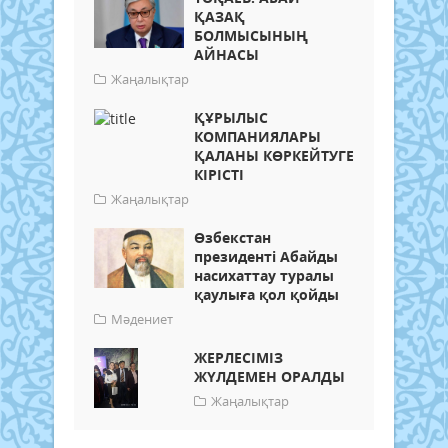
ҚАЗАҚ
БОЛМЫСЫНЫҢ
АЙНАСЫ
Жаңалықтар
ҚҰРЫЛЫС
КОМПАНИЯЛАРЫ
ҚАЛАНЫ КӨРКЕЙТУГЕ
КІРІСТІ
Жаңалықтар
Өзбекстан
президенті Абайды
насихаттау туралы
қаулыға қол қойды
Мәдениет
ЖЕРЛЕСІМІЗ
ЖҮЛДЕМЕН ОРАЛДЫ
Жаңалықтар