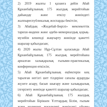
2) 2019 жылғы 1 қазанға дейін Абай
Құнанбайұлының 175 жылдық мерейтойын
дайындау және өткізу жөніндегі
жалпыреспубликалық жоспарды бекітсін;
3) Абайдың «Жидебай-Бөрілі» мемлекеттік
тарихи-мәдени және әдеби-мемориалдық қорық-
музейін кешенді жаңғырту жөнінде қажетті
шаралар қабылдасын;
4) 2020 жылы Нұр-Сұлтан қаласында Абай
Құнанбайұлының 175 жылдық мерейтойына
арналған халықаралық ғылыми-практикалық
конференция өткізсін;
5) Абай Құнанбайұлының еңбектерін кең
таралған негізгі шет тілдеріне сапалы аударуды
жүзеге асыру, басып шығару және халықаралық
ілгерілету жөнінде қажетті шаралар қабылдасын;
6) Абай Құнанбайұлының 175 жылдық
мерейтойын Біріккен Ұлттардың Білім, ғылым
және мәдениет мәселелері жөніндегі ұйымы