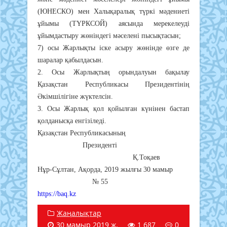
(ЮНЕСКО) мен Халықаралық түркі мәдениеті
ұйымы (ТҮРКСОЙ) аясында мерекелеуді
ұйымдастыру жөніндегі мәселені пысықтасын;
7) осы Жарлықты іске асыру жөнінде өзге де
шаралар қабылдасын.
2. Осы Жарлықтың орындалуын бақылау
Қазақстан Республикасы Президентінің
Әкімшілігіне жүктелсін.
3. Осы Жарлық қол қойылған күнінен бастап
қолданысқа енгізіледі.
Қазақстан Республикасының
Президенті
Қ.Тоқаев
Нұр-Сұлтан, Ақорда, 2019 жылғы 30 мамыр
№ 55
https://baq.kz
Жаңалықтар
30 мамыр 2019 ж.
1 687
0