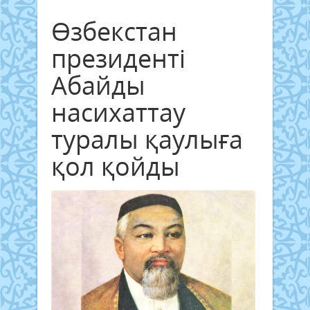
Өзбекстан
президенті
Абайды
насихаттау
туралы қаулыға
қол қойды