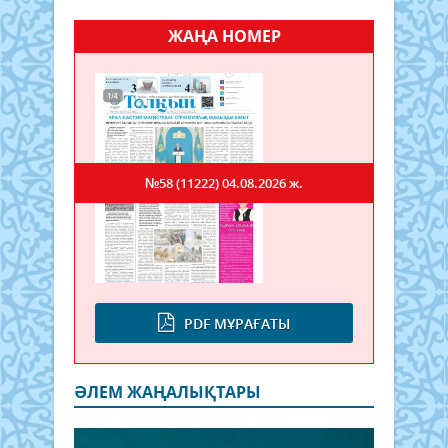
ЖАҢА НОМЕР
№58 (11222)
04.08.2026 ж.
PDF МҰРАҒАТЫ
ӘЛЕМ ЖАҢАЛЫҚТАРЫ