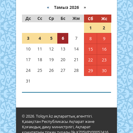
«
Тамыз 2026 »
Дс
Сс
Ср
Бс
Жм
Сб
Жс
1
2
3
4
5
6
7
8
9
10
11
12
13
14
15
16
17
18
19
20
21
22
23
24
25
26
27
28
29
30
31
© 2026. Tolqyn.kz ақпараттық агенттігі.
Қазақстан Республикасы Ақпарат және
Қоғамдық даму министрлігі, Ақпарат
комитетінің тіркеу туралы № KZ05VPY00052416