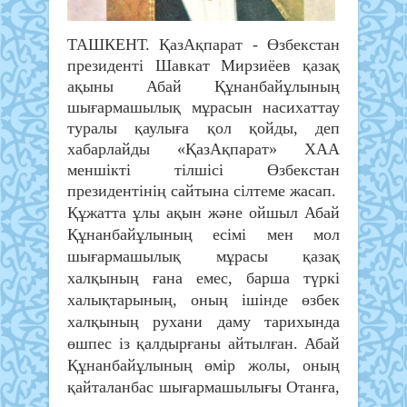
ТАШКЕНТ. ҚазАқпарат - Өзбекстан
президенті Шавкат Мирзиёев қазақ
ақыны Абай Құнанбайұлының
шығармашылық мұрасын насихаттау
туралы қаулыға қол қойды, деп
хабарлайды «ҚазАқпарат» ХАА
меншікті тілшісі Өзбекстан
президентінің сайтына сілтеме жасап.
Құжатта ұлы ақын және ойшыл Абай
Құнанбайұлының есімі мен мол
шығармашылық мұрасы қазақ
халқының ғана емес, барша түркі
халықтарының, оның ішінде өзбек
халқының рухани даму тарихында
өшпес із қалдырғаны айтылған. Абай
Құнанбайұлының өмір жолы, оның
қайталанбас шығармашылығы Отанға,