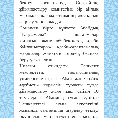
бекіту жоспарлануда. Сондай-ақ,
ұйымдастыру комитетіне бір айлық
мерзімде шаралар тізімінің жоспарын
әзірлеу тапсырылды.
Сонымен бірге, құжатта Абайдың
"Таңдамалы" шығармалар
жинағын және «Өзбек-қазақ әдеби
байланыстары» әдеби-сараптамалық
мақалалар жинағын әзірлеп, баспаға
беру ұсынылған.
Низами атындағы Ташкент
мемлекеттік педагогикалық
университетіндегі «Абай және өзбек
әдебиеті» көрмесін тұрақты түрде
ұйымдастыру және жыл сайын 10
тамызда - Абайдың туған күнінде
Ташкенттегі ақын ескерткіші
жанында салтанатты шаралар өткізу,
оқушылар мен студенттер арасында