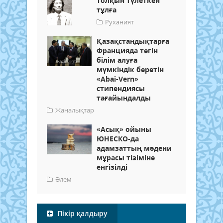
Толқын түлеткен
тұлға
Руханият
Қазақстандықтарға
Францияда тегін
білім алуға
мүмкіндік беретін
«Abai-Vern»
стипендиясы
тағайындалды
Жаңалықтар
«Асық» ойыны
ЮНЕСКО-да
адамзаттың мәдени
мұрасы тізіміне
енгізілді
Әлем
Пікір қалдыру