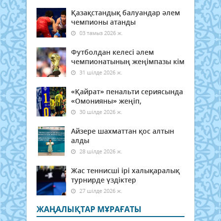
Қазақстандық балуандар әлем
чемпионы атанды
03 тамыз 2026 ж.
Футболдан келесі әлем
чемпионатының жеңімпазы кім
31 шілде 2026 ж.
«Қайрат» пенальти сериясында
«Омонияны» жеңіп,
30 шілде 2026 ж.
Айзере шахматтан қос алтын
алды
28 шілде 2026 ж.
Жас теннисші ірі халықаралық
турнирде үздіктер
27 шілде 2026 ж.
ЖАҢАЛЫҚТАР МҰРАҒАТЫ