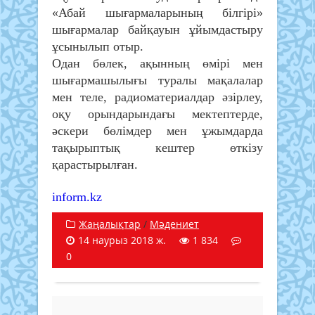
«Абай шығармаларының білгірі»
шығармалар байқауын ұйымдастыру
ұсынылып отыр.
Одан бөлек, ақынның өмірі мен
шығармашылығы туралы мақалалар
мен теле, радиоматериалдар әзірлеу,
оқу орындарындағы мектептерде,
әскери бөлімдер мен ұжымдарда
тақырыптық кештер өткізу
қарастырылған.
inform.kz
Жаңалықтар
/
Мәдениет
14 наурыз 2018 ж.
1 834
0