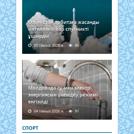
Өзбекстан орбитаға жасанды
интеллекті бар спутникті
ұшырды
05 тамыз 2026 ж.
80
Молдовада су мен электр
энергиясын үнемдеу режимі
енгізілді
04 тамыз 2026 ж.
91
СПОРТ