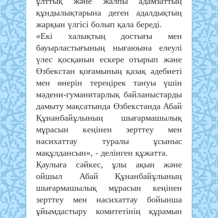
ұлттық және жалпы адамзаттың
құндылықтарына деген адалдықтың
жарқын үлгісі болып қала береді.
«Екі халықтың достығы мен
бауырластығының нығаюына елеулі
үлес қосқанын ескере отырып және
Өзбекстан қоғамының қазақ әдебиеті
мен өнерін тереңірек тануы үшін
мәдени-гуманитарлық байланыстарды
дамыту мақсатында Өзбекстанда Абай
Құнанбайұлының шығармашылық
мұрасын кеңінен зерттеу мен
насихаттау туралы ұсыныс
мақұлдансын», - делінген құжатта.
Қаулыға сәйкес, ұлы ақын және
ойшыл Абай Құнанбайұлының
шығармашылық мұрасын кеңінен
зерттеу мен насихаттау бойынша
ұйымдастыру комитетінің құрамын