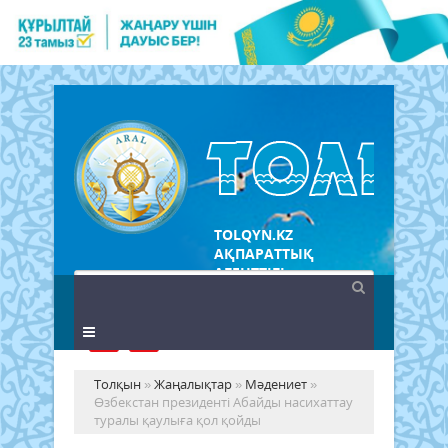
TOLQYN.KZ
АҚПАРАТТЫҚ
АГЕНТТІГІ
Толқын
»
Жаңалықтар
»
Мәдениет
»
Өзбекстан президенті Абайды насихаттау
туралы қаулыға қол қойды