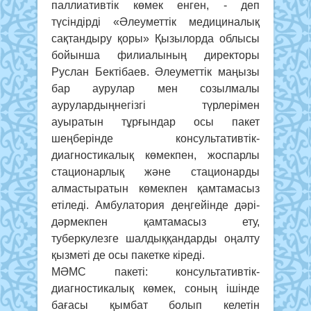
паллиативтік көмек енген, - деп
түсіндірді «Әлеуметтік медициналық
сақтандыру қоры» Қызылорда облысы
бойынша филиалының директоры
Руслан Бектібаев. Әлеуметтік маңызы
бар аурулар мен созылмалы
аурулардыңнегізгі түрлерімен
ауыратын тұрғындар осы пакет
шеңберінде консультативтік-
диагностикалық көмекпен, жоспарлы
стационарлық және стационарды
алмастыратын көмекпен қамтамасыз
етіледі. Амбулатория деңгейінде дәрі-
дәрмекпен қамтамасыз ету,
туберкулезге шалдыққандарды оңалту
қызметі де осы пакетке кіреді.
МӘМС пакеті: консультативтік-
диагностикалық көмек, соның ішінде
бағасы қымбат болып келетін