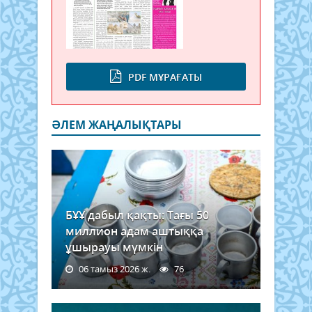
PDF МҰРАҒАТЫ
ӘЛЕМ ЖАҢАЛЫҚТАРЫ
БҰҰ дабыл қақты: Тағы 50
миллион адам аштыққа
ұшырауы мүмкін
06 тамыз 2026 ж.
76