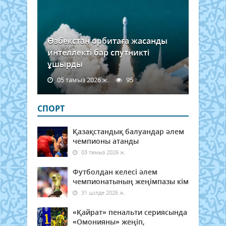
Өзбекстан орбитаға жасанды
интеллекті бар спутникті
ұшырды
05 тамыз 2026 ж.
95
СПОРТ
Қазақстандық балуандар әлем
чемпионы атанды
03 тамыз 2026 ж.
Футболдан келесі әлем
чемпионатының жеңімпазы кім
31 шілде 2026 ж.
«Қайрат» пенальти сериясында
«Омонияны» жеңіп,