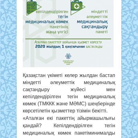
Қазақстан үкіметі келер жылдан бастап
міндетті әлеуметтік медициналық
сақтандыру жүйесі мен
кепілдендірілген тегін медициналық
көмек (ТМККК және МӘМС) шеңберінде
көрсетілетін қызметтер тізімін бекітті.
«Аталған екі пакеттің айырмашылығы
қандай? Кепілдендірілген тегін
медициналық көмек пакетіминималды