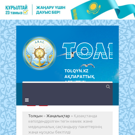
TOLQYN.KZ
АҚПАРАТТЫҚ
АГЕНТТІГІ
Толқын
»
Жаңалықтар
» Қазақстанда
кепілдендірілген тегін көмек және
медициналық сақтандыру пакеттерінің
жаңа нұсқасы бекітілді