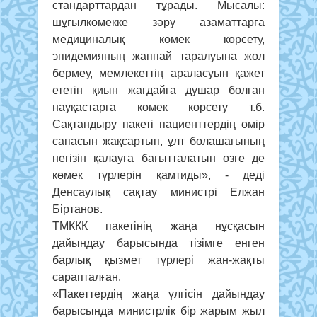
стандарттардан тұрады. Мысалы:
шұғылкөмекке зәру азаматтарға
медициналық көмек көрсету,
эпидемияның жаппай таралуына жол
бермеу, мемлекеттің араласуын қажет
ететін қиын жағдайға душар болған
науқастарға көмек көрсету т.б.
Сақтандыру пакеті пациенттердің өмір
сапасын жақсартып, ұлт болашағының
негізін қалауға бағытталатын өзге де
көмек түрлерін қамтиды», - деді
Денсаулық сақтау министрі Елжан
Біртанов.
ТМККК пакетінің жаңа нұсқасын
дайындау барысында тізімге енген
барлық қызмет түрлері жан-жақты
сарапталған.
«Пакеттердің жаңа үлгісін дайындау
барысында министрлік бір жарым жыл