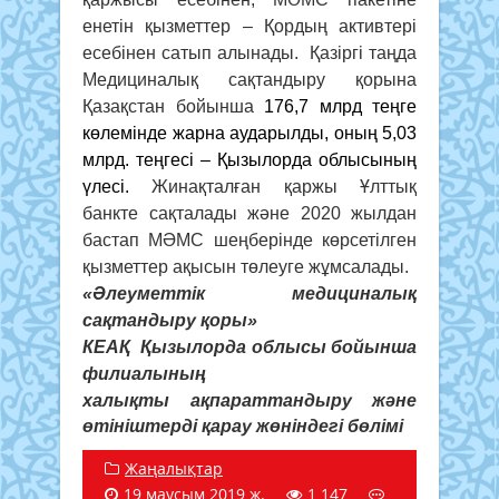
енетін қызметтер – Қордың активтері
есебінен сатып алынады. Қазіргі таңда
Медициналық сақтандыру қорына
Қазақстан бойынша
176,7 млрд теңге
көлемінде жарна аударылды, оның 5,03
млрд. теңгесі – Қызылорда облысының
үлесі.
Жинақталған қаржы Ұлттық
банкте сақталады және 2020 жылдан
бастап МӘМС шеңберінде көрсетілген
қызметтер ақысын төлеуге жұмсалады.
«Әлеуметтік медициналық
сақтандыру қоры»
КЕАҚ Қызылорда облысы бойынша
филиалының
халықты ақпараттандыру және
өтініштерді қарау жөніндегі бөлімі
Жаңалықтар
19 маусым 2019 ж.
1 147