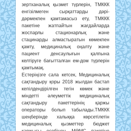
зертханалық қызмет түрлерін, ТМККК
енгізілмеген сырқаттарды дәрі-
дәрмекпен қамтамасыз ету, ТМККК
пакетіне жатпайтын жағдайларда
жоспарлы стационарлық және
стацинарды алмастыратын көмекпен
қамту, медициналық оңалту және
пациент денсаулығын қалпына
келтіруге бағытталған ем-дом түрлерін
қамтымақ.
Естеріңізге сала кетсек, Медициналық
сақтандыру қоры 2018 жылдан бастап
кепілдендірілген тегін көмек және
міндетті әлеуметтік медициналық
сақтандыру пакеттерінің қаржы
операторы болып табылады.ТМККК
шеңберінде халыққа көрсетілетін
медициналық қызметтер бюджет
қаржысы есебінен, МӘМС пакетіне