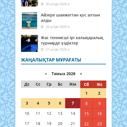
30 шілде 2026 ж.
Айзере шахматтан қос алтын
алды
28 шілде 2026 ж.
Жас теннисші ірі халықаралық
турнирде үздіктер
27 шілде 2026 ж.
ЖАҢАЛЫҚТАР МҰРАҒАТЫ
«
Тамыз 2026 »
Дс
Сс
Ср
Бс
Жм
Сб
Жс
1
2
3
4
5
6
7
8
9
10
11
12
13
14
15
16
17
18
19
20
21
22
23