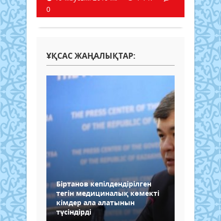
0
ҰҚСАС ЖАҢАЛЫҚТАР:
Біртанов кепілдендірілген
тегін медициналық көмекті
кімдер ала алатынын
түсіндірді