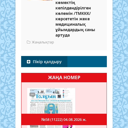
көмектің
кепілдендірілген
көлемін /ТМККК/
көрсететін жеке
медициналық
ұйымдардың саны
артуда
Жаңалықтар
Пікір қалдыру
ЖАҢА НОМЕР
№58 (11222)
04.08.2026 ж.