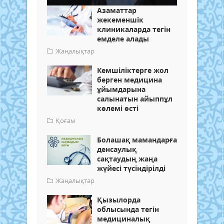
Азаматтар
жекеменшік
клиникаларда тегін
емделе алады
Жаңалықтар
Кемшіліктерге жол
берген медицина
ұйымдарына
салынатын айыппұл
көлемі өсті
Қоғам
Болашақ мамандарға
денсаулық
сақтаудың жаңа
жүйесі түсіндірілді
Жаңалықтар
Қызылорда
облысында тегін
медициналық