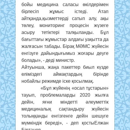
бойы медицина саласы өкілдерімен
бірлесіп жұмыс істеді. Атап
айтқанда,қызметтерді сатып алу, ақы
төлеу, мониторинг процесін жүзеге
асыру тетіктері талқыланды. Бұл
бағыттағы жұмыстар алдағы уақытта да
жалғасын табады. Бірақ МӘМС жүйесін
енгізуге дайындығымыз жоғары деуге
болады», - деді министр.
Айтуынша, жаңа пакеттер биыл күзде
еліміздегі аймақтардың бірінде
нобайлы режимде іске қосылмақ.
«Бұл жүйенің «осал тұстарын»
тауып, проблемаларды 2020 жылға
дейін, яғни міндетті әлеуметтік
медициналық сақтандыру жүйесін
толыққанды енгізгенге дейін шешуге
мүмкіндік береді», - деп қостыЕлжан
Біртанов.