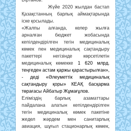
Жүйе 2020 жылдан бастап
Қазақстанның барлық аймақтарында
іске қосылады.
«Жалпы алғанда, келер жылға
арналған бюджет жобасында
кепілдендірілген тегін медициналық
көмек пен медициналық сақтандыру
пакеттері негізінде көрсетілетін
медициналық көмекке
1 620 млрд.
теңгеден астам қаржы қарастырылған»,
- деді «Әлеуметтік медициналық
сақтандыру қоры» КЕАҚ басқарма
төрағасы Айбатыр Жұмағұлов.
Еліміздің барлық азаматтары
пайдалана алатын кепілдендірілген
тегін медициналық көмек пакетіне
жедел жәрдем мен санитарлық
авиация, шұғыл стационарлық көмек,