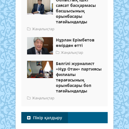
саясат басқармасы
басшысының
орынбасары
тағайындалды
Жаңалықтар
Нұрлан Ерімбетов
өмірден өтті
Жаңалықтар
Белгілі журналист
«Нұр Отан» партиясы
филиалы
төрағасының
орынбасары боп
тағайындалды
Жаңалықтар
Пікір қалдыру