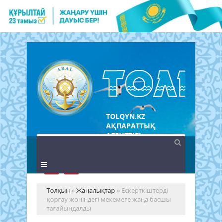
TOLQYN.KZ
АҚПАРАТТЫҚ
АГЕНТТІГІ
Толқын
»
Жаңалықтар
» Ескерткіштерді
қорғау жөніндегі мекемеге жаңа басшы
тағайындалды