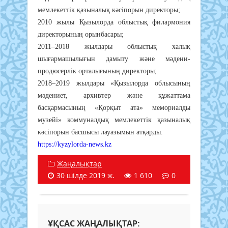
мемлекеттік қазыналық кәсіпорын директоры;
2010 жылы Қызылорда облыстық филармония
директорының орынбасары;
2011–2018 жылдары облыстық халық
шығармашылығын дамыту және мәдени-
продюсерлік орталығының директоры;
2018–2019 жылдары «Қызылорда облысының
мәдениет, архивтер және құжаттама
басқармасының «Қорқыт ата» мемориалды
музейі» коммуналдық мемлекеттік қазыналық
кәсіпорын басшысы лауазымын атқарды.
https://kyzylorda-news.kz
Жаңалықтар
30 шілде 2019 ж.
1 610
0
ҰҚСАС ЖАҢАЛЫҚТАР: