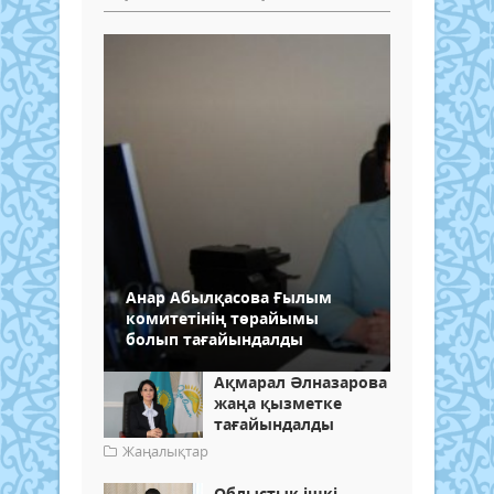
Анар Абылқасова Ғылым
комитетінің төрайымы
болып тағайындалды
Ақмарал Әлназарова
жаңа қызметке
тағайындалды
Жаңалықтар
Облыстық ішкі