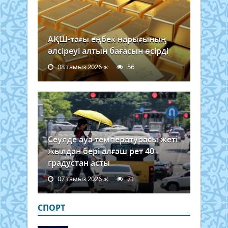
АҚШ-тағы еңбек нарығының
әлсіреуі алтын бағасын өсірді
08 тамыз 2026 ж.
56
Сеулде ауа температурасы жеті
жылдан бері алғаш рет 40
градустан асты
07 тамыз 2026 ж.
71
СПОРТ