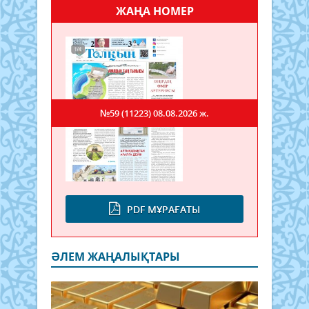
ЖАҢА НОМЕР
№59 (11223)
08.08.2026 ж.
PDF МҰРАҒАТЫ
ӘЛЕМ ЖАҢАЛЫҚТАРЫ