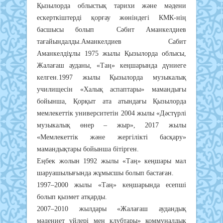
Қызылорда облыстық тарихи және мәдени
ескерткіштерді қорғау жөніндегі КМК-нің
басшысы болып Сәбит Аманкелдиев
тағайындалды.Аманкелдиев Сабит
Аманкелдіұлы 1975 жылы Қызылорда облысы,
Жалағаш ауданы, «Таң» кеңшарында дүниеге
келген.1997 жылы Қызылорда музыкалық
училищесін «Халық аспаптары» мамандығы
бойынша, Қорқыт ата атындағы Қызылорда
мемлекеттік университетін 2004 жылы «Дәстүрлі
музыкалық өнер – жыр», 2017 жылы
«Мемлекеттік және жергілікті басқару»
мамандықтары бойынша бітірген.
Еңбек жолын 1992 жылы «Таң» кеңшары мал
шаруашылығында жұмысшы болып бастаған.
1997–2000 жылы «Таң» кеңшарында есепші
болып қызмет атқарды.
2007–2010 жылдары «Жалағаш аудандық
мәдениет үйлері мен клубтары» коммуналдық