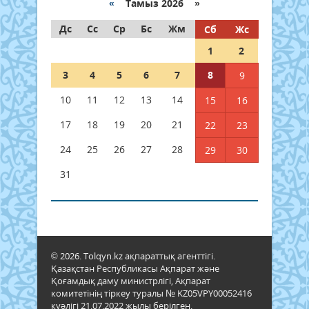
«
Тамыз 2026 »
Дс
Сс
Ср
Бс
Жм
Сб
Жс
1
2
3
4
5
6
7
8
9
10
11
12
13
14
15
16
17
18
19
20
21
22
23
24
25
26
27
28
29
30
31
© 2026. Tolqyn.kz ақпараттық агенттігі.
Қазақстан Республикасы Ақпарат және
Қоғамдық даму министрлігі, Ақпарат
комитетінің тіркеу туралы № KZ05VPY00052416
куәлігі 21.07.2022 жылы берілген.