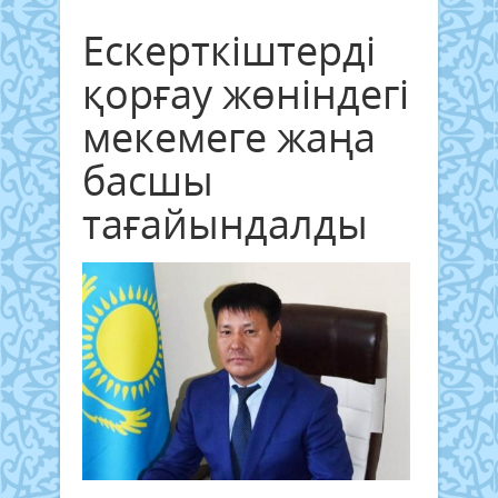
Ескерткіштерді
қорғау жөніндегі
мекемеге жаңа
басшы
тағайындалды