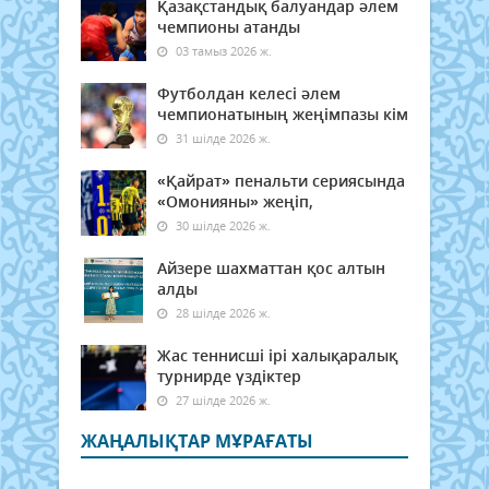
Қазақстандық балуандар әлем
чемпионы атанды
03 тамыз 2026 ж.
Футболдан келесі әлем
чемпионатының жеңімпазы кім
31 шілде 2026 ж.
«Қайрат» пенальти сериясында
«Омонияны» жеңіп,
30 шілде 2026 ж.
Айзере шахматтан қос алтын
алды
28 шілде 2026 ж.
Жас теннисші ірі халықаралық
турнирде үздіктер
27 шілде 2026 ж.
ЖАҢАЛЫҚТАР МҰРАҒАТЫ