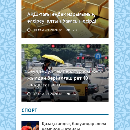
АҚШ-тағы еңбек нарығының
әлсіреуі алтын бағасын өсірді
08 тамыз 2026 ж.
73
Сеулде ауа температурасы жеті
жылдан бері алғаш рет 40
градустан асты
07 тамыз 2026 ж.
82
СПОРТ
Қазақстандық балуандар әлем
чемпионы атанды