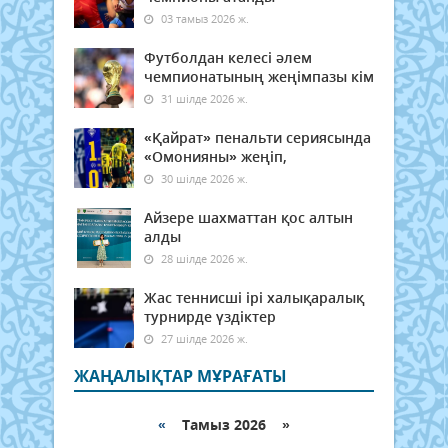
03 тамыз 2026 ж.
Футболдан келесі әлем
чемпионатының жеңімпазы кім
31 шілде 2026 ж.
«Қайрат» пенальти сериясында
«Омонияны» жеңіп,
30 шілде 2026 ж.
Айзере шахматтан қос алтын
алды
28 шілде 2026 ж.
Жас теннисші ірі халықаралық
турнирде үздіктер
27 шілде 2026 ж.
ЖАҢАЛЫҚТАР МҰРАҒАТЫ
«
Тамыз 2026 »