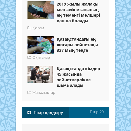
2019 жылы жалақы
мен зейнетақының
ең төменгі мөлшері
қанша болады
Қоғам
Қазақстандағы ең
жоғары зейнетақы
337 мың теңге
Оқиғалар
Қазақстанда кімдер
45 жасында
зейнеткерлікке
шыға алады
Жаңалықтар
Пікір
20
Пікір қалдыру