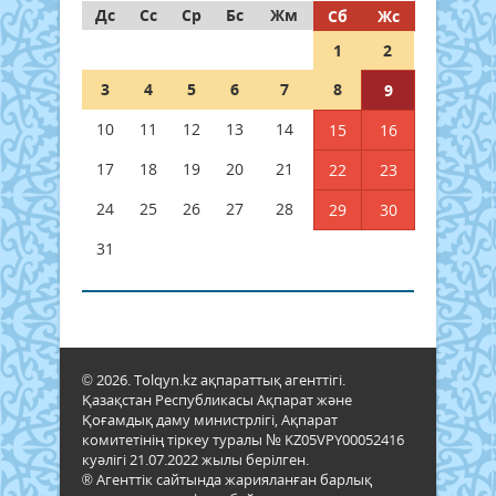
Дс
Сс
Ср
Бс
Жм
Сб
Жс
1
2
3
4
5
6
7
8
9
10
11
12
13
14
15
16
17
18
19
20
21
22
23
24
25
26
27
28
29
30
31
© 2026. Tolqyn.kz ақпараттық агенттігі.
Қазақстан Республикасы Ақпарат және
Қоғамдық даму министрлігі, Ақпарат
комитетінің тіркеу туралы № KZ05VPY00052416
куәлігі 21.07.2022 жылы берілген.
® Агенттік сайтында жарияланған барлық