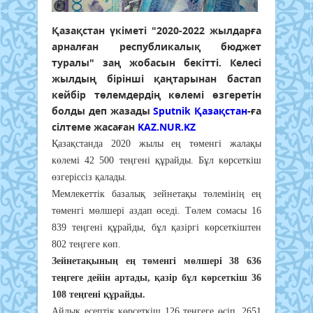
Қазақстан үкіметі "2020-2022 жылдарға
арналған республикалық бюджет
туралы" заң жобасын бекітті. Келесі
жылдың бірінші қаңтарынан бастап
кейбір төлемдердің көлемі өзгеретін
болды деп жазады
Sputnik Қазақстан
-ға
сілтеме жасаған
KAZ.NUR.KZ
Қазақстанда 2020 жылы ең төменгі жалақы
көлемі 42 500 теңгені құрайды. Бұл көрсеткіш
өзгеріссіз қалады.
Мемлекеттік базалық зейнетақы төлемінің ең
төменгі мөлшері аздап өседі. Төлем сомасы 16
839 теңгені құрайды, бұл қазіргі көрсеткіштен
802 теңгеге көп.
Зейнетақының ең төменгі мөлшері 38 636
теңгеге дейін артады, қазір бұл көрсеткіш 36
108 теңгені құрайды.
Айлық есептік көрсеткіш 126 теңгеге өсіп, 2651