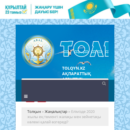
TOLQYN.KZ
АҚПАРАТТЫҚ
АГЕНТТІГІ
Толқын
»
Жаңалықтар
» Елімізде 2020
жылы ең төменгі жалақы мен зейнетақы
көлемі қалай өзгереді?