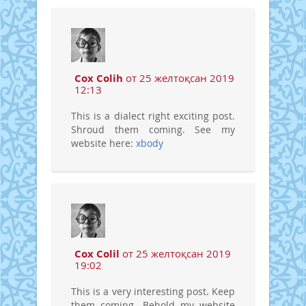
Cox Colih
от 25 желтоқсан 2019
12:13
This is a dialect right exciting post.
Shroud them coming. See my
website here:
xbody
Cox Colil
от 25 желтоқсан 2019
19:02
This is a very interesting post. Keep
them coming. Behold my website