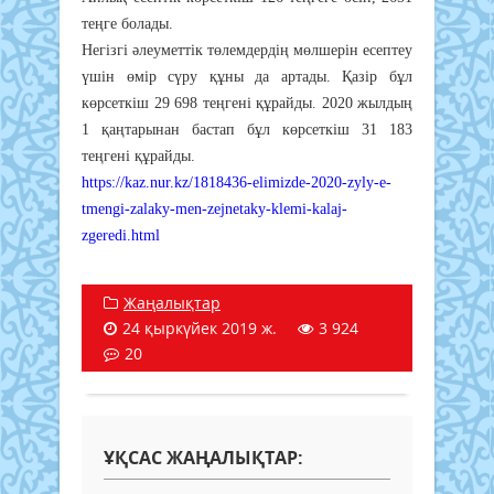
теңге болады.
Негізгі әлеуметтік төлемдердің мөлшерін есептеу
үшін өмір сүру құны да артады. Қазір бұл
көрсеткіш 29 698 теңгені құрайды. 2020 жылдың
1 қаңтарынан бастап бұл көрсеткіш 31 183
теңгені құрайды.
https://kaz.nur.kz/1818436-elimizde-2020-zyly-e-
tmengi-zalaky-men-zejnetaky-klemi-kalaj-
zgeredi.html
Жаңалықтар
24 қыркүйек 2019 ж.
3 924
20
ҰҚСАС ЖАҢАЛЫҚТАР: