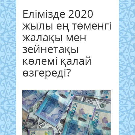
Елімізде 2020
жылы ең төменгі
жалақы мен
зейнетақы
көлемі қалай
өзгереді?