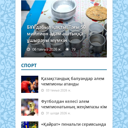
БҰҰ дабыл қақты: Тағы 50
миллион адам аштыққа
ұшырауы мүмкін
06 тамыз 2026 ж.
79
СПОРТ
Қазақстандық балуандар әлем
чемпионы атанды
03 тамыз 2026 ж.
Футболдан келесі әлем
чемпионатының жеңімпазы кім
31 шілде 2026 ж.
«Қайрат» пенальти сериясында