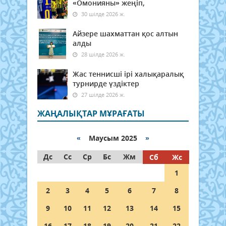
«Омонияны» жеңіп,
30 шілде 2026 ж.
Айзере шахматтан қос алтын
алды
28 шілде 2026 ж.
Жас теннисші ірі халықаралық
турнирде үздіктер
27 шілде 2026 ж.
ЖАҢАЛЫҚТАР МҰРАҒАТЫ
«
Маусым 2025
»
Дс
Сс
Ср
Бс
Жм
Сб
Жс
1
2
3
4
5
6
7
8
9
10
11
12
13
14
15
16
17
18
19
20
21
22