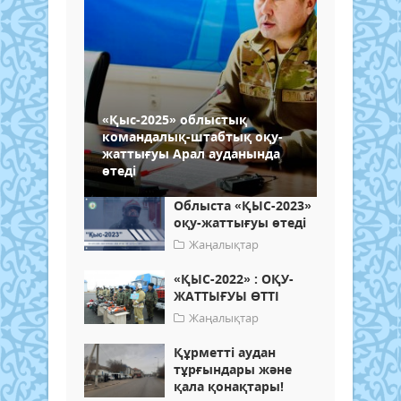
«Қыс-2025» облыстық
командалық-штабтық оқу-
жаттығуы Арал ауданында
өтеді
Облыста «ҚЫС-2023»
оқу-жаттығуы өтеді
Жаңалықтар
«ҚЫС-2022» : ОҚУ-
ЖАТТЫҒУЫ ӨТТІ
Жаңалықтар
Құрметті аудан
тұрғындары және
қала қонақтары!