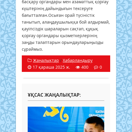
басқару органдары мен азаматтық қорғау
күштерінің дайындығын тексеруге
бағытталған.Осыған орай түсіністік
танытып, алаңдаушылыққа бой алдырмай,
қауіпсіздік шараларын сақтап, құқық
қорғау органдары қызметкерлерінің
заңды талаптарын орындауларыңызды
сұраймыз.
Жаңалықтар
/
Хабарландыру
17 қараша 2025 ж.
400
0
ҰҚСАС ЖАҢАЛЫҚТАР: