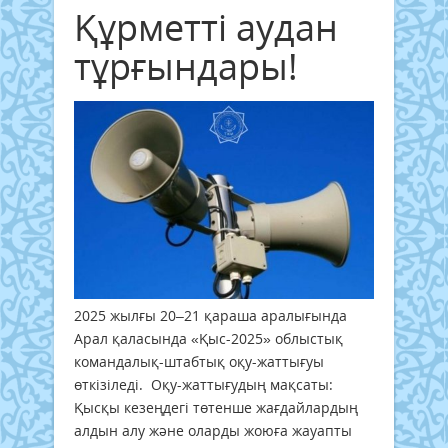
Құрметті аудан
тұрғындары!
2025 жылғы 20–21 қараша аралығында
Арал қаласында «Қыс-2025» облыстық
командалық-штабтық оқу-жаттығуы
өткізіледі. Оқу-жаттығудың мақсаты:
Қысқы кезеңдегі төтенше жағдайлардың
алдын алу және оларды жоюға жауапты