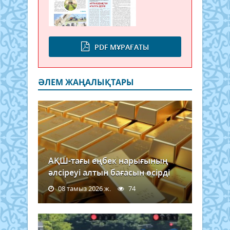
PDF МҰРАҒАТЫ
ӘЛЕМ ЖАҢАЛЫҚТАРЫ
АҚШ-тағы еңбек нарығының
әлсіреуі алтын бағасын өсірді
08 тамыз 2026 ж.
74