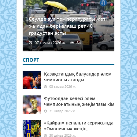
Сеулде ауа температурасы жеті
жылдан бері алғаш рет 40
градустан асты
07 тамыз 2026 ж.
84
СПОРТ
Қазақстандық балуандар әлем
чемпионы атанды
03 тамыз 2026 ж.
Футболдан келесі әлем
чемпионатының жеңімпазы кім
31 шілде 2026 ж.
«Қайрат» пенальти сериясында
«Омонияны» жеңіп,
30 шілде 2026 ж.