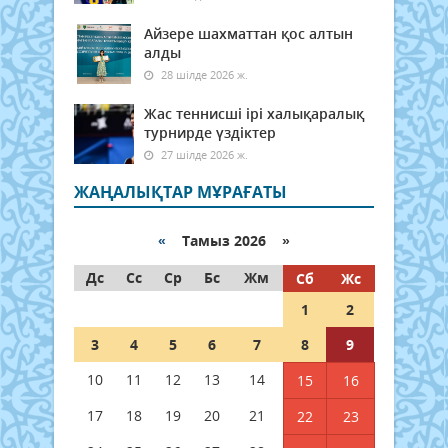
Айзере шахматтан қос алтын
алды
28 шілде 2026 ж.
Жас теннисші ірі халықаралық
турнирде үздіктер
27 шілде 2026 ж.
ЖАҢАЛЫҚТАР МҰРАҒАТЫ
«
Тамыз 2026 »
Дс
Сс
Ср
Бс
Жм
Сб
Жс
1
2
3
4
5
6
7
8
9
10
11
12
13
14
15
16
17
18
19
20
21
22
23