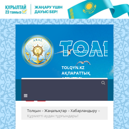
TOLQYN.KZ
АҚПАРАТТЫҚ
АГЕНТТІГІ
Толқын
»
Жаңалықтар
»
Хабарландыру
»
Құрметті аудан тұрғындары!