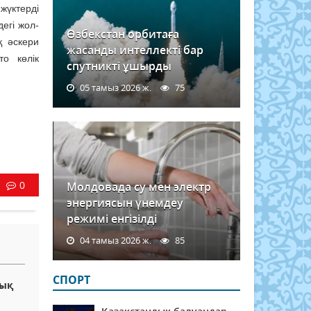
жүктерді
егі жол-
Өзбекстан орбитаға
қ әскери
жасанды интеллекті бар
то көлік
спутникті ұшырды
05 тамыз 2026 ж.
75
0
Молдовада су мен электр
энергиясын үнемдеу
режимі енгізілді
04 тамыз 2026 ж.
85
СПОРТ
лық