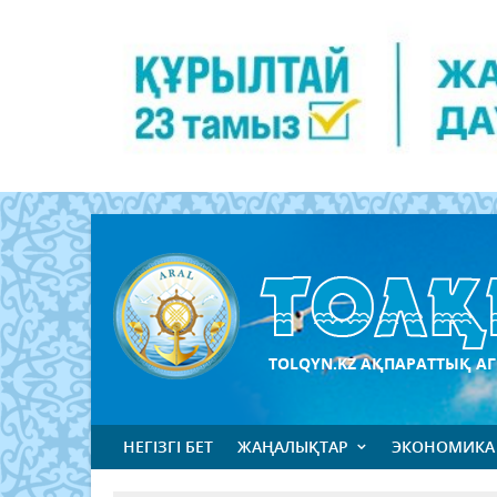
TOLQYN.KZ АҚПАРАТТЫҚ АГ
НЕГІЗГІ БЕТ
ЖАҢАЛЫҚТАР
ЭКОНОМИКА