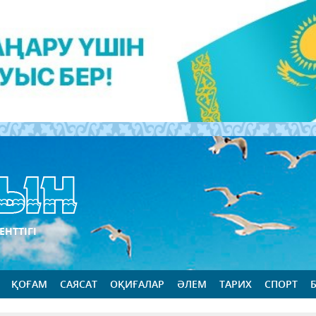
ЕНТТІГІ
ҚОҒАМ
САЯСАТ
ОҚИҒАЛАР
ӘЛЕМ
ТАРИХ
СПОРТ