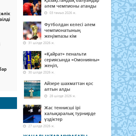
Қазақстандық балуандар
әлем чемпионы атанды
03 тамыз 2026 ж.
көлік
зілді
Футболдан келесі әлем
чемпионатының
жеңімпазы кім
31 шілде 2026 ж.
і
«Қайрат» пенальти
сериясында «Омонияны»
жеңіп,
бар
30 шілде 2026 ж.
Айзере шахматтан қос
алтын алды
28 шілде 2026 ж.
Жас теннисші ірі
халықаралық турнирде
үздіктер
27 шілде 2026 ж.