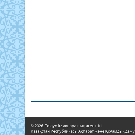
© 2026. Tolqyn.kz ақпараттық агенттігі.
Қазақстан Республикасы Ақпарат және Қоғамдық даму м