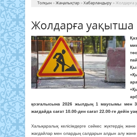
Толқын
»
Жаңалықтар
»
Хабарландыру
» Жолдарға 
Жолдарға уақытша
Қа
ми
тө
па
Қы
«Қ
ар
«Қ
әрб
қозғалысына 2026 жылдың 1 маусымы мен 31
жағдайда сағат 10.00-ден сағат 22.00-ге дейін уа
Халықаралық келісімдерге сәйкес жүктердің жә
жағдайлар мен олардың салдарын алдын алу және о