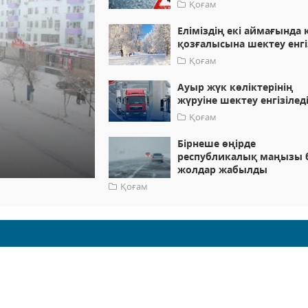
Қоғам
Еліміздің екі аймағында 
қозғалысына шектеу енгі
Қоғам
Ауыр жүк көліктерінің
жүруіне шектеу енгізілед
Қоғам
Бірнеше өңірде
республикалық маңызы 
жолдар жабылды
Қоғам