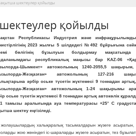
уақытша шектеулер қойылды
 шектеулер қойылды
зақстан Республикасы Индустрия және инфрақұрылымд
нистірлігінің 2023 жылғы 5 шілдедегі №492 бұйрығына сәйк
семі бөлігінің бұзылуын болдырмау мақсатында
йдаланымдағы республикалық маңызы бар KAZ-06 «Қар
зылорда-Шымкент» автожолының 1240-2055,5 шақырым,
ызылорда-Жезқазған» автожолының 127-216 шақы
алықтарына әрбір оське түсетін жүктемесі 9 тоннадан артық
ызылорда-Жезқазған» автожолының 1-24 шақырымы ар
ір оське түсетін жүктемесі 8 тоннадан артық автокөлік құра
 тамызы аралығында ауа температурасы +25° С градуста
қытша шектеу еңгізіледі.
не жолаушылардың халықаралық тасымалдарын жүзеге асыратын,
ларды жою жөніндегі іс-шараларды жүзеге асыратын, тез бұзылат