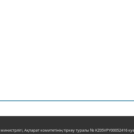
инистрлігі, Ақпарат комитетінің тіркеу туралы № KZ05VPY00052416 куә