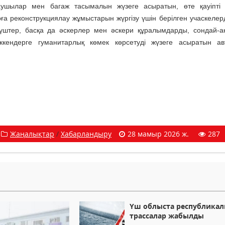
аушылар мен багаж тасымалын жүзеге асыратын, өте қауіпті 
а реконструкциялау жұмыстарын жүргізу үшін берілген учаскелерд
үштер, басқа да әскерлер мен әскери құралымдарды, сондай-а
кендерге гуманитарлық көмек көрсетуді жүзеге асыратын ав
Жаңалықтар
/
Хабарландыру
28 мамыр 2026 ж.
287
Үш облыста республика
трассалар жабылды