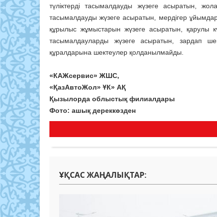
түліктерді тасымалдауды жүзеге асыратын, жол
тасымалдауды жүзеге асыратын, мердігер ұйымдарғ
құрылыс жұмыстарын жүзеге асыратын, қарулы к
тасымалдауларды жүзеге асыратын, зардап шек
құралдарына шектеулер қолданылмайды.
«КАЖсервис» ЖШС,
«ҚазАвтоЖол» ҰК» АҚ
Қызылорда облыстық филиалдары
Фото: ашық дереккөзден
ҰҚСАС ЖАҢАЛЫҚТАР: