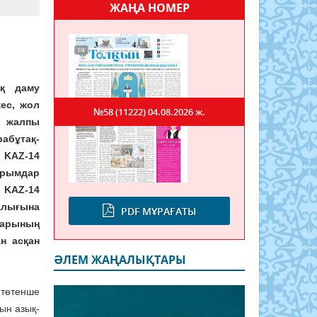
ЖАҢА НОМЕР
ық даму
ес, жол
№58 (11222)
04.08.2026 ж.
 жалпы
абұтақ-
 KAZ-14
рымдар
, KAZ-14
алығына
PDF МҰРАҒАТЫ
лдарының
н асқан
ӘЛЕМ ЖАҢАЛЫҚТАРЫ
 төтенше
ын азық-