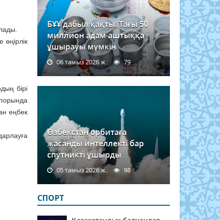
БҰҰ дабыл қақты: Тағы 50
лады.
миллион адам аштыққа
 өңірлік
ұшырауы мүмкін
06 тамыз 2026 ж.
79
дың бірі
іпорында
ан еңбек
Өзбекстан орбитаға
дарлауға
жасанды интеллекті бар
спутникті ұшырды
05 тамыз 2026 ж.
98
СПОРТ