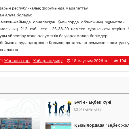
­дарын республикалық форумында марапаттау.
ан алуға болады:
мекен-жа­йында орналасқан Қы­­зылорда облысының жұмыс­пен 
р­масының 212 каб., тел.: 26-38-20 немесе тұрғы­лықты жеріңіз 
ды үйлестіру және әлеуметтік бағдарламалар бөлім­дері.
ңіз бойынша аудандық және Қызылорда қалалық жұмыспен қам­туды ү
ра аласыз.
Жаңалықтар
/
Хабарландыру
18 маусым 2026 ж.
194
Бүгін - Еңбек күні
Жаңалықтар
Қызылордада "Еңбек жо