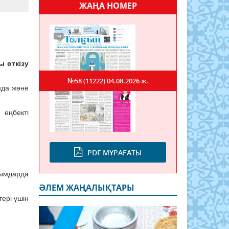
ЖАҢА НОМЕР
ы өткізу
№58 (11222)
04.08.2026 ж.
ында және
 еңбекті
PDF МҰРАҒАТЫ
йымдарда
ӘЛЕМ ЖАҢАЛЫҚТАРЫ
тері үшін