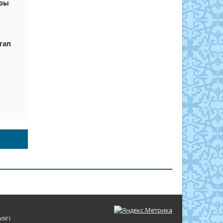
ары
тап
лігі