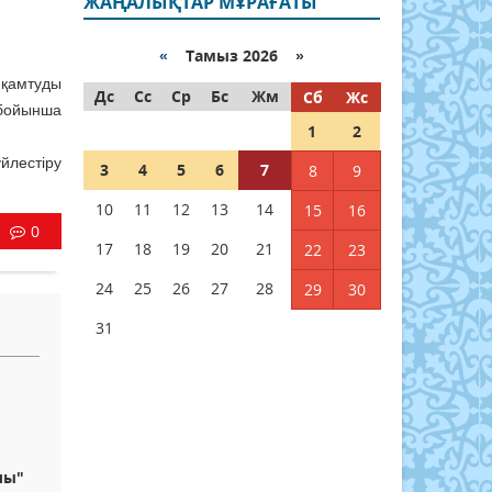
ЖАҢАЛЫҚТАР МҰРАҒАТЫ
«
Тамыз 2026 »
қам­туды
Дс
Сс
Ср
Бс
Жм
Сб
Жс
бо­йынша
1
2
йлестіру
3
4
5
6
7
8
9
10
11
12
13
14
15
16
0
17
18
19
20
21
22
23
24
25
26
27
28
29
30
31
лы"