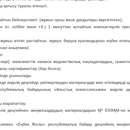
 қатысу туралы өті­нішті;
йтын бейнероликті (жұ­мыс орны және дағдылары көрсетілген);
н ісі, хоббиі және т.б.) 1 минуттан аспайтын компьютерлік пре­
ң жұмыс өтілін растайтын, жұмыс беруші куәландырған еңбек кі­та
ынан анықтама);
т.
лері): мемлекеттік неме­се ведомстволық наградалардың, грамо­та
ралы серти­фи­каттар (бар болса).
рінде ұсынылады.
імде өңірлік дең­гей­де үміткерлерден материалдар мен өтінім­дерді 
публика­лық байқауының об­лыстық комиссиясымен өңірлік дең
ы марапаттау;
рлік деңгейінен жеңімпаз­дардың материалдарын ҚР ЕХӘҚМ-не ә
сиямен «Еңбек Жолы» рес­публикалық байқау деңгейінің жеңім­п