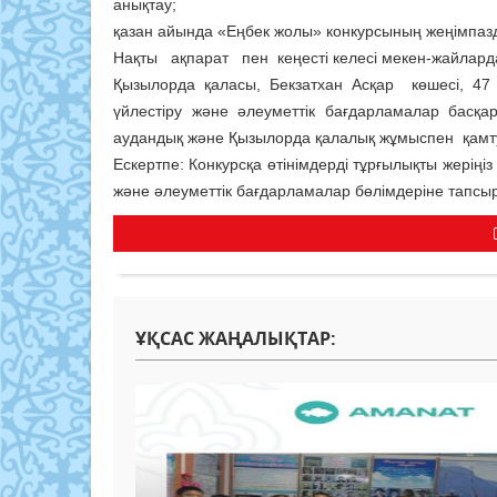
анықтау;
қазан айында «Еңбек жолы» конкур­сының жеңімпаз
Нақты ақпарат пен кеңесті келесі мекен-жайлард
Қызылорда қаласы, Бекзатхан Асқар көшесі, 47 
үйлестіру және әлеуметтік бағдар­ламалар бас­қа
аудандық және Қызылорда қа­­лалық жұмыспен қамту
Ескертпе: Конкурсқа өтінімдерді тұр­ғылықты жері
және әлеуметтік бағ­дар­ламалар бөлімдеріне тапсы
ҰҚСАС ЖАҢАЛЫҚТАР: