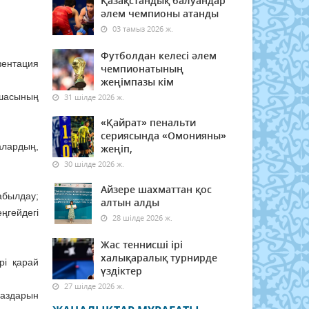
Қазақстандық балуандар
әлем чемпионы атанды
03 тамыз 2026 ж.
Футболдан келесі әлем
зентация
чемпионатының
жеңімпазы кім
пшасының
31 шілде 2026 ж.
«Қайрат» пенальти
сериясында «Омонияны»
­лардың,
жеңіп,
30 шілде 2026 ж.
Айзере шахматтан қос
қабылдау;
алтын алды
гей­дегі
28 шілде 2026 ж.
Жас теннисші ірі
халықаралық турнирде
рі қарай
үздіктер
27 шілде 2026 ж.
аз­дарын