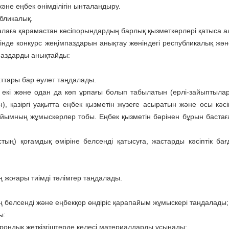
әне еңбек өнімділігін ынталандыру.
убликалық.
салаға қарамастан кә­сіпорындардың барлық қызметкерлері қатыса а
інде конкурс жеңімпаз­дарын анықтау жөніндегі республикалық және
паздарды анық­тайды:
аттары бар әулет таңдалады.
 екі және одан да көп ұрпағы болып табылатын (ерлі-зайыптылар
 қазіргі уақытта еңбек қызметін жүзеге асыратын және осы кә­с
ұйымның жұ­мыскерлер тобы. Еңбек қызметін бәрінен бұрын бастағ
ың) қоғамдық өміріне бел­сенді қатысуға, жастарды кәсіптік бағ­
 жоғары тиімді тә­лімгер таңдалады.
 белсенді және ең­бекқор өндіріс қарапайым жұмыскері таң­далады;
ы:
трондық жеткізгіштерде келесі материалдарды ұсынады: