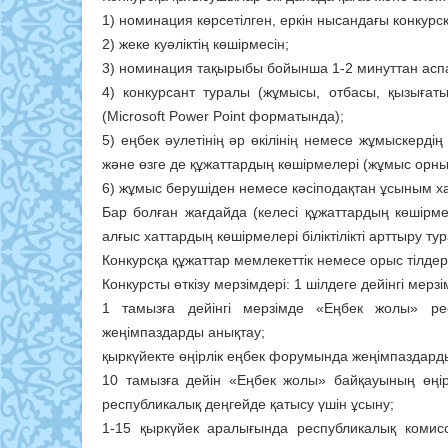
1) номинация көрсетілген, еркін ны­сандағы конкурсқа
2) жеке куәліктің көшірмесін;
3) номинация тақырыбы бойынша 1-2 минуттан аспа
4) конкурсант туралы (жұмысы, от­басы, қызығаты
(Microsoft Power Point фор­матында);
5) еңбек әулетінің әр өкілінің немесе жұмыскерді
және өзге де құжаттардың көшірмелері (жұмыс орн
6) жұмыс берушіден немесе кәсіп­одақтан ұсыным ха
Бар болған жағдайда (келесі құжат­тардың көшірме
алғыс хаттардың көшір­мелері біліктілікті арттыру ту
Конкурсқа құжаттар мемлекеттік немесе орыс тілде
Конкурсты өткізу мерзімдері: 1 шіл­деге дейінгі мерз
1 тамызға дейінгі мерзімде «Еңбек жо­лы» рес
жеңімпаздарды анықтау;
қыркүйекте өңірлік еңбек форумында жеңімпаздард
10 тамызға дейін «Еңбек жолы» бай­қауының өңі
республикалық деңгейде қа­тысу үшін ұсыну;
1-15 қыркүйек аралығында республи­калық комис