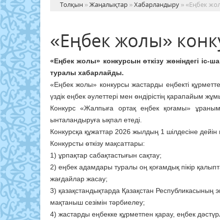
Толқын
»
Жаңалықтар
»
Хабарландыру
» «Еңбек жо
«Еңбек жолы» конк
«Еңбек жолы» конкурсын өткізу жөніндегі іс-
туралы хабарлайды.
«Еңбек жолы» конкурсы жастар­ды еңбекті құрметтеу 
үздік еңбек әулет­тері мен өндірістің қарапайым жұ
Конкурс «Жалпыға ортақ еңбек қо­ғамы» ұраным
ынталандыруға ықпал етеді.
Конкурсқа құжаттар 2026 жылдың 1 шілдесіне дейін
Конкурсты өткізу мақсаттары:
1) ұрпақтар сабақтастығын сақтау;
2) еңбек адамдары туралы оң қоғамдық пікір қалып
жағдайлар жасау;
3) қазақстандықтарда Қазақстан Рес­публикасының э
мақтаныш сезімін тәр­биелеу;
4) жастарды еңбекке құрметпен қа­рау, еңбек дәстүр