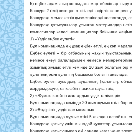
5) еңбек адамының қоғамдағы мәрте­бесін арттыру ж
Конкурс 2 (екі) кезеңде өткізіледі: өңірлік және респ
Конкурсқа мемлекеттік қызметші­лерді қоспағанда, 
Конкурсқа қатысушылар ұсынған ма­териалдар негіз
комиссиялар келесі номи­на­циялар бойынша жеңім
1) «Үздік еңбек әулеті»:
Бұл номинацияда ең ұзақ еңбек өтілі, ең көп марап
Еңбек әулеті – бір отбасының жақын туыстарының
немесе екеуі балаларымен немесе немерелерімен),
жиынтық жұмыс өтілі ке­мінде 20 жыл болатын бір 
әулетінің өкілі әулеттің басшысы болып танылады.
Еңбек әулеті ауылдың, ауданның (қа­ланың, облыст
жәрдемдесуге, өз кәсібін на­сихаттауға тиіс;
2) «Жұмыс істейтін жастардың үздік тәлімгері»:
Бұл номинацияда кемінде 20 жыл жұмыс өтілі бар ең
3) «Өндірістің үздік жас маманы»:
Бұл номинацияда жұмыс өтілі 5 жыл­дан аспайтын ең
Конкурсқа қатысу үшін мынадай құжаттар ұсы­нылад
Конкурсқа қатысушылар екі данада қағаз және элек­