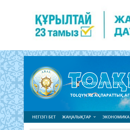
TOLQYN.KZ АҚПАРАТТЫҚ АГ
НЕГІЗГІ БЕТ
ЖАҢАЛЫҚТАР
ЭКОНОМИКА