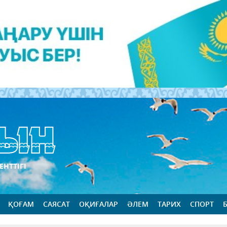
ЕНТТІГІ
ҚОҒАМ
САЯСАТ
ОҚИҒАЛАР
ӘЛЕМ
ТАРИХ
СПОРТ