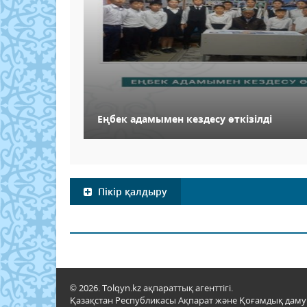
Еңбек адамымен кездесу өткізілді
Пікір қалдыру
© 2026. Tolqyn.kz ақпараттық агенттігі.
Қазақстан Республикасы Ақпарат және Қоғамдық даму м