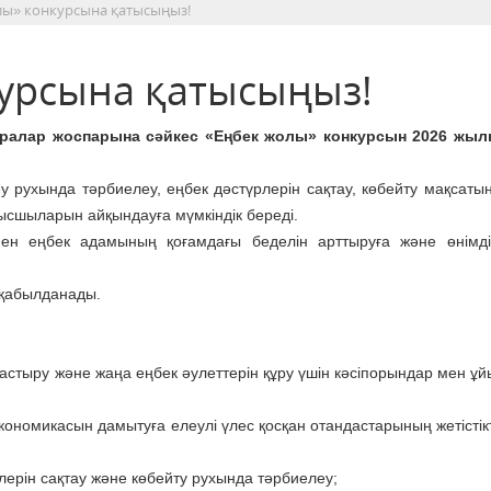
лы» конкурсына қатысыңыз!
урсына қатысыңыз!
шаралар жоспарына сәйкес «Еңбек жолы» конкурсын 2026 жыл
рухында тәр­бие­леу, еңбек дәстүрлерін сақтау, кө­бейту мақ­­сат
мысшы­ла­рын айқындауға мүмкіндік береді.
ен еңбек адамының қо­ғамдағы беделін арттыруға және өнімді
 қабылданады.
­тастыру және жаңа еңбек әулеттерін құру үшін кәсіпорындар мен ұ
кономикасын дамытуға елеулі үлес қосқан отандастарының же­тістік
лерін сақтау және кө­бейту рухында тәрбиелеу;