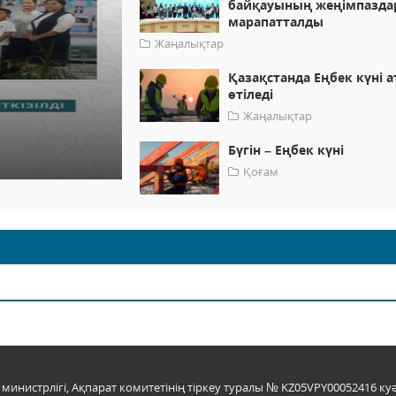
байқауының жеңімпазд
марапатталды
Жаңалықтар
Қазақстанда Еңбек күні а
өтіледі
Жаңалықтар
Бүгін – Еңбек күні
Қоғам
инистрлігі, Ақпарат комитетінің тіркеу туралы № KZ05VPY00052416 куә