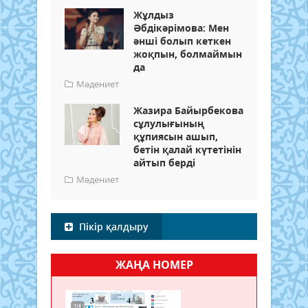
Жұлдыз
Әбдікәрімова: Мен
әнші болып кеткен
жоқпын, болмаймын
да
Мәдениет
Жазира Байырбекова
сұлулығының
құпиясын ашып,
бетін қалай күтетінін
айтып берді
Мәдениет
Пікір қалдыру
ЖАҢА НОМЕР