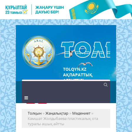
TOLQYN.KZ
АҚПАРАТТЫҚ
АГЕНТТІГІ
Толқын
»
Жаңалықтар
»
Мәдениет
»
Кәмшат Жолдыбаева пластикалық ота
туралы ашық айтты