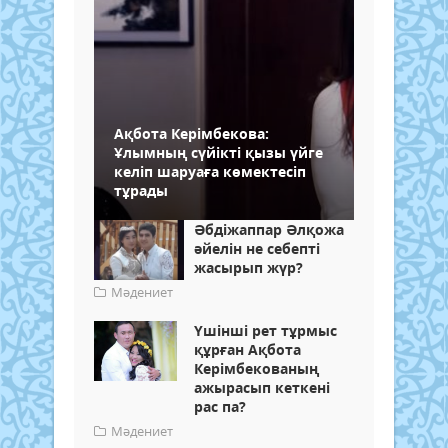
Ақбота Керімбекова:
Ұлымның сүйікті қызы үйге
келіп шаруаға көмектесіп
тұрады
Әбдіжаппар Әлқожа
әйелін не себепті
жасырып жүр?
Мәдениет
Үшінші рет тұрмыс
құрған Ақбота
Керімбекованың
ажырасып кеткені
рас па?
Мәдениет