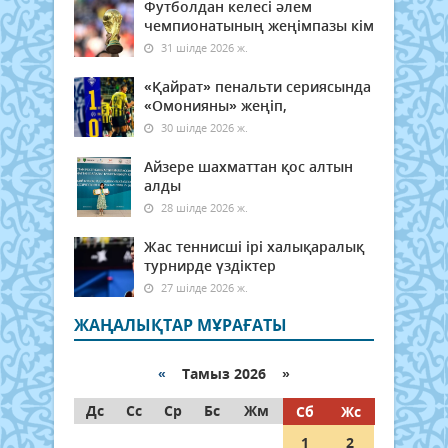
Футболдан келесі әлем
чемпионатының жеңімпазы кім
31 шілде 2026 ж.
«Қайрат» пенальти сериясында
«Омонияны» жеңіп,
30 шілде 2026 ж.
Айзере шахматтан қос алтын
алды
28 шілде 2026 ж.
Жас теннисші ірі халықаралық
турнирде үздіктер
27 шілде 2026 ж.
ЖАҢАЛЫҚТАР МҰРАҒАТЫ
«
Тамыз 2026 »
Дс
Сс
Ср
Бс
Жм
Сб
Жс
1
2