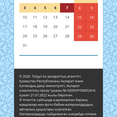
3
4
5
6
7
8
9
10
11
12
13
14
15
16
17
18
19
20
21
22
23
24
25
26
27
28
29
30
31
© 2026. Tolqyn.kz ақпараттық агенттігі.
Қазақстан Республикасы Ақпарат және
Қоғамдық даму министрлігі, Ақпарат
комитетінің тіркеу туралы № KZ05VPY00052416
куәлігі 21.07.2022 жылы берілген.
® Агенттік сайтында жарияланған барлық
мақалалар мен фото-бейне материалдардың
авторлық құқықтары қорғалған.
Материалдарды пайдаланған жағдайда сілтеме