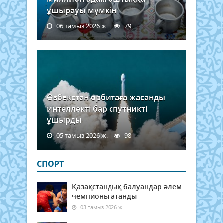
ұшырауы мүмкін
06 тамыз 2026 ж.
79
Өзбекстан орбитаға жасанды
интеллекті бар спутникті
ұшырды
05 тамыз 2026 ж.
98
СПОРТ
Қазақстандық балуандар әлем
чемпионы атанды
03 тамыз 2026 ж.