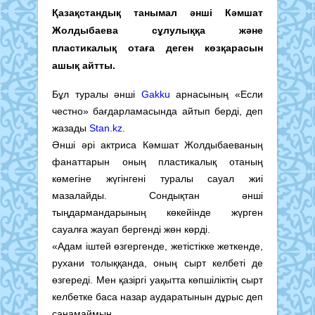
Қазақстандық танымал әнші Кәмшат
Жолдыбаева сұлулыққа және
пластикалық отаға деген көзқарасын
ашық айтты.
Бұл туралы әнші
Gakku
арнасының «Если
честно» бағдарламасында айтып берді, деп
жазады
Stan.kz
.
Әнші әрі актриса Кәмшат Жолдыбаеваның
фанаттарын оның пластикалық отаның
көмегіне жүгінгені туралы сауал жиі
мазалайды. Сондықтан әнші
тыңдармандарының көкейінде жүрген
сауалға жауап бергенді жөн көрді.
«Адам іштей өзгергенде, жетістікке жеткенде,
рухани толыққанда, оның сырт келбеті де
өзгереді. Мен қазіргі уақытта көпшіліктің сырт
келбетке баса назар аударатынын дұрыс деп
санамаймын.