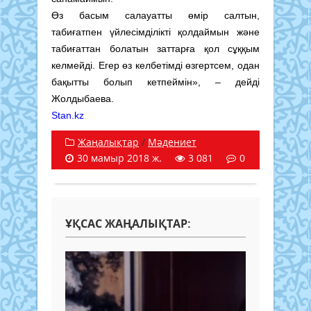
Өз басым салауатты өмір салтын,
табиғатпен үйлесімділікті қолдаймын және
табиғаттан болатын заттарға қол сұққым
келмейді. Егер өз келбетімді өзгертсем, одан
бақытты болып кетпеймін», – дейді
Жолдыбаева.
Stan.kz
Жаңалықтар
/
Мәдениет
30 мамыр 2018 ж.
3 081
0
ҰҚСАС ЖАҢАЛЫҚТАР: