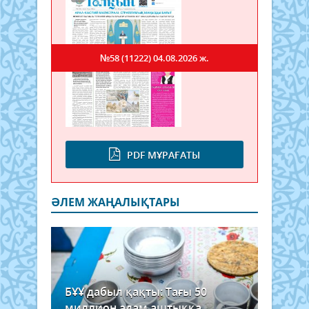
№58 (11222)
04.08.2026 ж.
PDF МҰРАҒАТЫ
ӘЛЕМ ЖАҢАЛЫҚТАРЫ
БҰҰ дабыл қақты: Тағы 50
миллион адам аштыққа