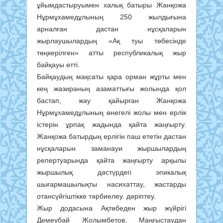
ұйымдастыруымен халық батыры Жанқожа
Нұрмұхамедұлының 250 жылдығына
арналған дастан нұсқаларын
жырлаушылардың «Ақ туы төбесінде
төңкерілген» атты республикалық жыр
байқауы өтті.
Байқаудың мақсаты қара орман жұрты мен
кең жазираның азаматтығы жолында қол
бастап, жау қайырған Жанқожа
Нұрмұхамедұлының өнегелі жолы мен ерлік
істерін ұрпақ жадында қайта жаңғырту.
Жанқожа батырдың ерлігін паш ететін дастан
нұсқаларын заманауи жыршылардың
репертуарында қайта жаңғырту арқылы
жыршылық дәстүрдегі эпикалық
шығармашылықты насихаттау, жастарды
отансүйгіштікке тәрбиелеу. дәріптеу.
Жыр додасына Ақтөбеден жыр жүйрігі
Демеубай Жолымбетов, Маңғыстаудан