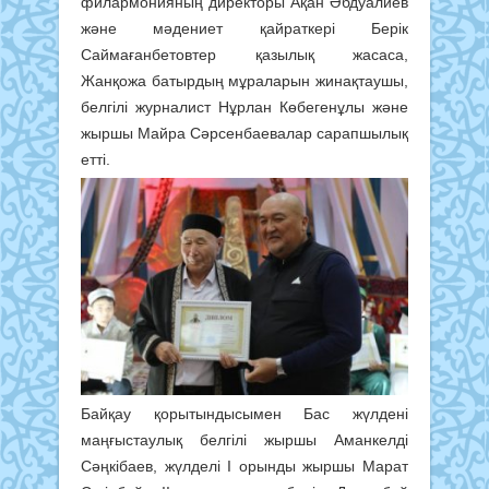
филармонияның директоры Ақан Әбдуалиев
және мәдениет қайраткері Берік
Саймағанбетовтер қазылық жасаса,
Жанқожа батырдың мұраларын жинақтаушы,
белгілі журналист Нұрлан Көбегенұлы және
жыршы Майра Сәрсенбаевалар сарапшылық
етті.
Байқау қорытындысымен Бас жүлдені
маңғыстаулық белгілі жыршы Аманкелді
Сәңкібаев, жүлделі I орынды жыршы Марат