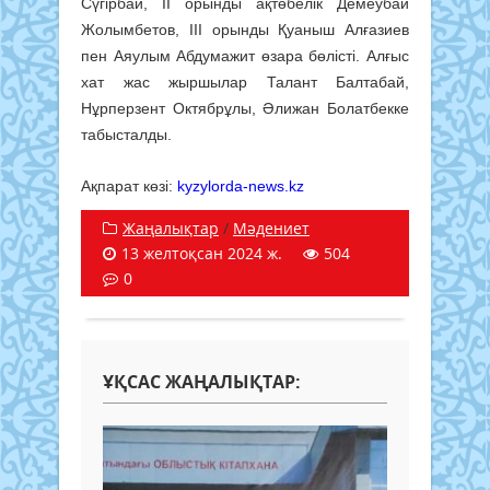
Сүгірбай, II орынды ақтөбелік Демеубай
Жолымбетов, III орынды Қуаныш Алғазиев
пен Аяулым Абдумажит өзара бөлісті. Алғыс
хат жас жыршылар Талант Балтабай,
Нұрперзент Октябрұлы, Әлижан Болатбекке
табысталды.
Ақпарат көзі:
kyzylorda-news.kz
Жаңалықтар
/
Мәдениет
13 желтоқсан 2024 ж.
504
0
ҰҚСАС ЖАҢАЛЫҚТАР: