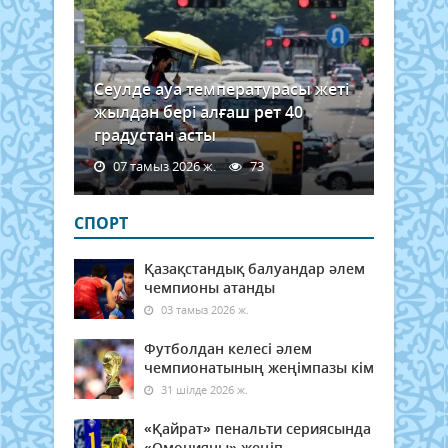
Сеулде ауа температурасы жеті
жылдан бері алғаш рет 40
градустан асты
07 тамыз 2026 ж.
73
СПОРТ
Қазақстандық балуандар әлем
чемпионы атанды
03 тамыз 2026 ж.
Футболдан келесі әлем
чемпионатының жеңімпазы кім
31 шілде 2026 ж.
«Қайрат» пенальти сериясында
«Омонияны» жеңіп,