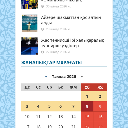
30 шілде 2026 ж.
Айзере шахматтан қос алтын
алды
28 шілде 2026 ж.
Жас теннисші ірі халықаралық
турнирде үздіктер
27 шілде 2026 ж.
ЖАҢАЛЫҚТАР МҰРАҒАТЫ
«
Тамыз 2026 »
Дс
Сс
Ср
Бс
Жм
Сб
Жс
1
2
3
4
5
6
7
8
9
10
11
12
13
14
15
16
17
18
19
20
21
22
23