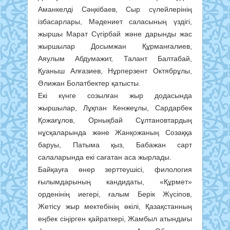
Аманкелді Сәңкібаев, Сыр сүлейлерінің
ізбасарлары, Мәдениет саласының үздігі,
жыршы Марат Сүгірбай және дарынды жас
жыршылар Досымжан Құрманғалиев,
Аяулым Абдумажит, Талант Балтабай,
Қуаныш Алғазиев, Нұрперзент Октябрұлы,
Әлижан Болатбектер қатысты.
Екі күнге созылған жыр додасында
жыршылар, Лұқпан Кенжеұлы, Сардарбек
Қожағұлов, Орнықбай Сұлтановтардың
нұсқаларында және Жанқожаның Созаққа
баруы, Патыма қыз, Бабажан сарт
салаларында екі сағатан аса жырлады.
Байқауға өнер зерттеушісі, филология
ғылымдарының кандидаты, «Құрмет»
орденінің иегері, ғалым Берік Жүсіпов,
Жетісу жыр мектебінің өкілі, Қазақстанның
еңбек сіңірген қайраткері, Жамбыл атындағы