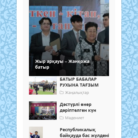
Жыр арқауы – Жанқожа
батыр
БАТЫР БАБАЛАР
РУХЫНА ТАҒЗЫМ
Жаңалықтар
Дәстүрлі өнер
дәріптелген күн
Мәдениет
Республикалық
байқауда бас жүлдені