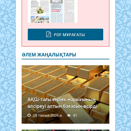
PDF МҰРАҒАТЫ
ӘЛЕМ ЖАҢАЛЫҚТАРЫ
АҚШ-тағы еңбек нарығының
әлсіреуі алтын бағасын өсірді
08 тамыз 2026 ж.
61