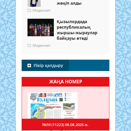
жеңіп алды
Мәдениет
Қызылордада
республикалық
жыршы-жыраулар
байқауы өтеді
Мәдениет
Пікір қалдыру
ЖАҢА НОМЕР
№59 (11223)
08.08.2026 ж.