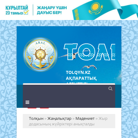
TOLQYN.KZ
АҚПАРАТТЫҚ
АГЕНТТІГІ
Толқын
»
Жаңалықтар
»
Мәдениет
» Жыр
додасының жүйріктері анықталды