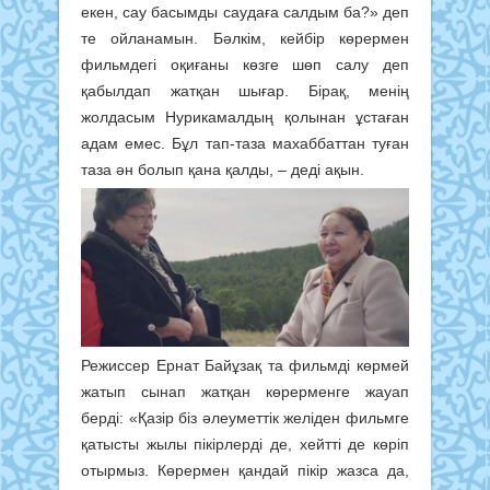
екен, сау басымды саудаға салдым ба?» деп
те ойланамын. Бәлкім, кейбір көрермен
фильмдегі оқиғаны көзге шөп салу деп
қабылдап жатқан шығар. Бірақ, менің
жолдасым Нурикамалдың қолынан ұстаған
адам емес. Бұл тап-таза махаббаттан туған
таза ән болып қана қалды, – деді ақын.
Режиссер Ернат Байұзақ та фильмді көрмей
жатып сынап жатқан көрерменге жауап
берді: «Қазір біз әлеуметтік желіден фильмге
қатысты жылы пікірлерді де, хейтті де көріп
отырмыз. Көрермен қандай пікір жазса да,