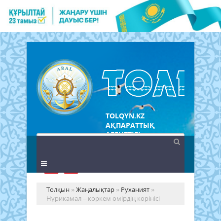
TOLQYN.KZ
АҚПАРАТТЫҚ
АГЕНТТІГІ
Толқын
»
Жаңалықтар
»
Руханият
»
Нүрикамал – көркем өмірдің көрінісі