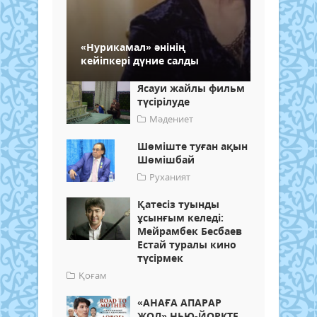
«Нурикамал» әнінің
кейіпкері дүние салды
Ясауи жайлы фильм
түсірілуде
Мәдениет
Шөміште туған ақын
Шөмішбай
Руханият
Қатесіз туынды
ұсынғым келеді:
Мейрамбек Бесбаев
Естай туралы кино
түсірмек
Қоғам
«АНАҒА АПАРАР
ЖОЛ» НЬЮ-ЙОРКТЕ