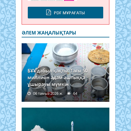
PDF МҰРАҒАТЫ
ӘЛЕМ ЖАҢАЛЫҚТАРЫ
БҰҰ дабыл қақты: Тағы 50
миллион адам аштыққа
ұшырауы мүмкін
06 тамыз 2026 ж.
64