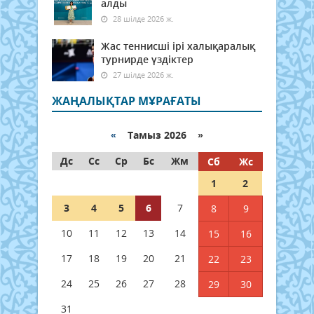
алды
28 шілде 2026 ж.
Жас теннисші ірі халықаралық
турнирде үздіктер
27 шілде 2026 ж.
ЖАҢАЛЫҚТАР МҰРАҒАТЫ
«
Тамыз 2026 »
Дс
Сс
Ср
Бс
Жм
Сб
Жс
1
2
3
4
5
6
7
8
9
10
11
12
13
14
15
16
17
18
19
20
21
22
23
24
25
26
27
28
29
30
31