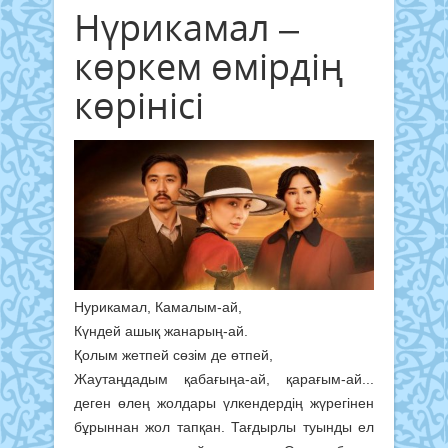
Нүрикамал –
көркем өмірдің
көрінісі
Нурикамал, Камалым-ай,
Күндей ашық жанарың-ай.
Қолым жетпей сөзім де өтпей,
Жаутаңдадым қабағыңа-ай, қарағым-ай...
деген өлең жолдары үлкендердің жүрегінен
бұрыннан жол тапқан. Тағдырлы туынды ел