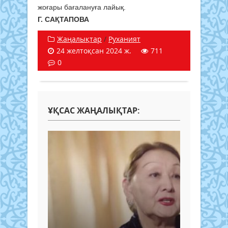
жоғары бағалануға лайық.
Г. САҚТАПОВА
Жаңалықтар
/
Руханият
24 желтоқсан 2024 ж.
711
0
ҰҚСАС ЖАҢАЛЫҚТАР: