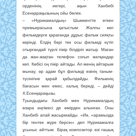
орденінің иегері, ақын Ханбибі
Есенқарақызының ойы бөлек.
– «Нурикамалдың» Шымкентте өткен
премьерасына қатыстым. Жалпы көп
фильмдерге қарағанда дұрыс фильм сияқты
көрінді. Елдің бәрі тек осы фильмді күтіп
отырғандай түрлі пікір білдіріп жатыр. Маған
да жан-жақтан телефон соғып жатқандар
көп. Көбісі оң пікір айтады. Ал менің айтарым
мынау, әр адам бұл фильмді өзінің таным-
түсінігіне қарай қабылдайды. Фильмнің
бағасын мен емес, халық береді, – дейді
Х.Есенқарақызы.
Туындыдағы Ханбибі мен Нурикамалдың
өзара әңгімесі де өмірден алынған. Оны
Ханбибі апай жасырмайды. «Иә, «арамызда
бір тентек жүре берсін» деп Нурикамалға
ұсыныс айттым. Бірақ композитор өзі ғашық