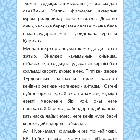
түскен Тұрдықылыш мырзаның ісі жөнсіз деп
санаймын. Жалпы фильмдегі актерлық
құрам, рөлді ойнау шеберлігі жақсы. Десе де
оның халыққа берері мен салған ойына баса
назар аударған жөн, – дейді қала тұрғыны
Қырмызы.
Мұндай пікірлер әлеуметтік желіде де тарап
жатыр. Әйелдер қауымының ойынша,
отбасылық араздықты тудыратын көрінісі бар
фильмді көрсету дұрыс емес. Тіпті кей жерде
Тұрдықылыш мырзаны ерлік жасаған
кейіпкер ретінде көргендерін айтады. «Өзгені
сүйген еркекті қалай ақтап аламыз», «қазіргі
өзекті мәселенің бірі ғой, оны неге
насихаттай береді», «әйелдер ондай қарым-
қатынасқа лайық емес, неге көніп жүре беруі
керек» дейтіндер де табылады.
Ал «Нурикамал» фильмінің көзі тірі кейіпкері,
ҚР Еңбек сіңірген қызметкері, «Парасат»