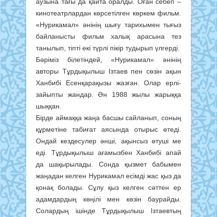
аузына тағы да қайта оралды. Оған себеп –
кинотеатрлардан көрсетілген көркем фильм.
«Нурикамал» әнінің шығу тарихымен тығыз
байланысты фильм халық арасына тез
танылып, тіпті екі түрлі пікір тудырып үлгерді.
Бәріміз білетіндей, «Нурикамал» әнінің
авторы Тұрдықылыш Ізтаев пен сөзін ақын
Ханбибі Есенқарақызы жазған. Олар ерлі-
зайыпты жандар. Ән 1988 жылы жарыққа
шыққан.
Бірде аймаққа жаңа басшы сайланып, соның
құрметіне табиғат аясында отырыс өтеді.
Ондай кездесулер әнші, ақынсыз өтуші ме
еді. Тұрдықылыш ағамызбен Ханбибі апай
да шақырылады. Сонда қызмет бабымен
жаңадан келген Нурикамал есімді жас қыз да
қонақ болады. Сұлу қыз келген сәттен ер
адамдардың көңілі мен көзін баурайды.
Солардың ішінде Тұрдықылыш Ізтаевтың