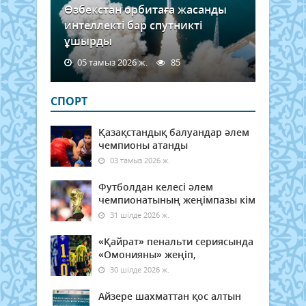
Өзбекстан орбитаға жасанды
интеллекті бар спутникті
ұшырды
05 тамыз 2026 ж.
85
СПОРТ
Қазақстандық балуандар әлем
чемпионы атанды
03 тамыз 2026 ж.
Футболдан келесі әлем
чемпионатының жеңімпазы кім
31 шілде 2026 ж.
«Қайрат» пенальти сериясында
«Омонияны» жеңіп,
30 шілде 2026 ж.
Айзере шахматтан қос алтын