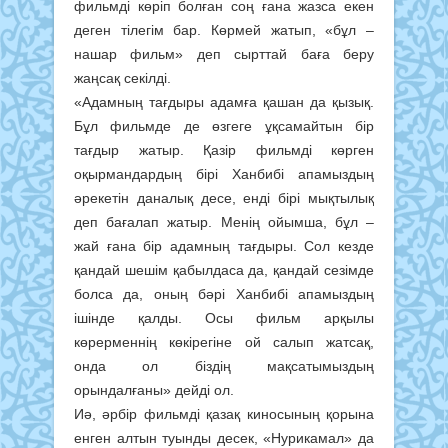
фильмді көріп болған соң ғана жазса екен
деген тілегім бар. Көрмей жатып, «бұл –
нашар фильм» деп сырттай баға беру
жаңсақ секілді.
«Адамның тағдыры адамға қашан да қызық.
Бұл фильмде де өзгеге ұқсамайтын бір
тағдыр жатыр. Қазір фильмді көрген
оқырмандардың бірі Ханбибі апамыздың
әрекетін даналық десе, енді бірі мықтылық
деп бағалап жатыр. Менің ойымша, бұл –
жай ғана бір адамның тағдыры. Сол кезде
қандай шешім қабылдаса да, қандай сезімде
болса да, оның бәрі Ханбибі апамыздың
ішінде қалды. Осы фильм арқылы
көрерменнің көкірегіне ой салып жатсақ,
онда ол біздің мақсатымыздың
орындалғаны» дейді ол.
Иә, әрбір фильмді қазақ киносының қорына
енген алтын туынды десек, «Нурикамал» да