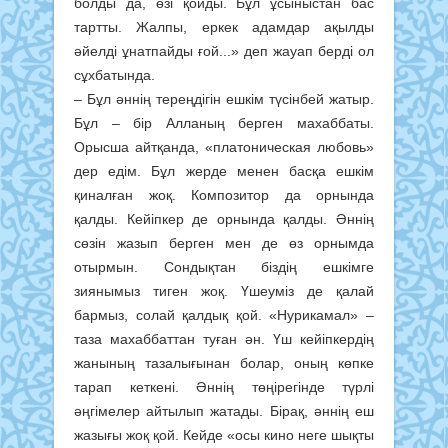
болды да, өзі қойды. Бұл ұсыныстан бас
тартты. Жалпы, еркек адамдар ақылды
әйелді ұнатпайды ғой...» деп жауап берді ол
сұхбатында.
– Бұл әннің тереңдігін ешкім түсінбей жатыр.
Бұл – бір Алланың берген махаббаты.
Орысша айтқанда, «платоническая любовь»
дер едім. Бұл жерде менен басқа ешкім
қиналған жоқ. Композитор да орнында
қалды. Кейіпкер де орнында қалды. Әннің
сөзін жазып берген мен де өз орнымда
отырмын. Сондықтан біздің ешкімге
зиянымыз тиген жоқ. Үшеуміз де қалай
бармыз, солай қалдық қой. «Нурикамал» –
таза махаббаттан туған ән. Үш кейіпкердің
жанының тазалығынан болар, оның көпке
тарап кеткені. Әннің төңірегінде түрлі
әңгімелер айтылып жатады. Бірақ, әннің еш
жазығы жоқ қой. Кейде «осы кино неге шықты