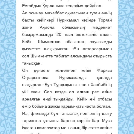
Естайдың Қорланына теңедім» дейді ол.
Ал осынау махаббат оқиғасынан туған әннің
басты кейіпкері Нурикамал кезінде Торғай
және Ақмола облысының мәдениет
басқармасында 20 жыл жетекшілік еткен.
Кейін Шымкентке облыстық лауазымды
қызметке шақырылған. Ән авторларымен
сол Шымкентте табиғат аясындағы отырыста
танысқан.
Ән дүниеге келгеннен кейін Фариза
Оңғарсынова Нурикамалды қонаққа
шақырған. Бұл Тұрдықылыш пен Ханбибінің
үйі екен. Сол кезде ол алғаш рет өзіне
арналған әнді тыңдайды. Кейін екі отбасы
өмір бойына жақсы қарым-қатынаста болған.
Иә, фильмде бұл таныстық пен әннің шығу
тарихына қатысты барлық көрініс бар. Муза
іздеген композитор мен оның бір сәтте көзіне