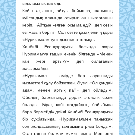
ықыласы ыстық еді.
Кейін ақынның айтуы бойынша, жарының
күйсандық алдында отырып ән шығарғанын
көріп, «Айтқың келгені осы ма еді?» деп сөзін
өзі жазып беріпті. Сол сәтте қазақ әнінің қоры
«Нурикамал» туындысымен толықты.
Ханбибі Есенқарақызы басында жары
Нурикамалға ғашық екенін білгенде «Менен
қай жері артық?» деп ойлағанын
жасырмайды.
«Нурикамал – өмірде бар лауазымды
қызметтегі сұлу бойжеткен. Әуелі «Ол қандай
адам, менен артық па?» деп ойладым.
Әйелдің барлығында дерлік эгоистік сезім
болады. Бірақ көбі жағдайдың байыбына
бара бермейді» дейді Ханбибі Есенқарақызы
бір сұхбатында. «Нурикамалмен танысқан
соң жолдасымның талғамына риза болдым.
Оған ғашық болмау мүмкін емес. Мен әнді