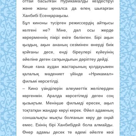
оттай басылған Нурикамалды кездестіруі
және жаны қиналса да өлең шығарған
Ханбибі Есенқарақызы.
Бұл киноны түсірген режиссердің айтқысы
келгені не? Міне, дәл осы жерде
көрерменнің пікірі екіге бөлінген. Бірі ақын
қыздың, ақын ананың сезімінен өнерді биік
қойғаны десе, енді біреулері күйеуінің
әйеліне деген сатқындығын дәріптеу дейді.
Кеше ғана аудан жастарының қолдауымен
қалалық мәдениет үйінде «Нрикамал»
фильмі көрсетілді.
– Кино үзінділерін әлеуметтік желілерден
көргенмін. Аралда көрсетіледі деген соң
қызықтым. Меніңше фильмді ересек, ақыл
тоқтатқан жандар көруі керек. Әйел адамның
соншалықты мықты болғанын көру де оңай
емес. Екінің бірі Ханбибідей бола алмайды.
Өнер адамы десек те әдемі әйелге көзі