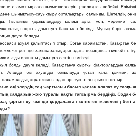
және азаматтық сала қызметкерлерінің жалақысы көбейді. Еліміздің
е дене шынықтыру-сауықтыру орталықтары салынды. Шетелдің онн
ды. Ғылымды қаржыландыру көлемі арта түсті, мәдениет са
 Бұқаралық спортты дамытуға баса мән берілді. Мұның бәрін азам
тиция деуге болады.
еосаяси ахуал қалыптасып отыр. Соған қарамастан, Қазақстан бей
мемлекет ретінде халықаралық аренадағы позициясын күшейтті. Бұ
микамызды орнықты дамытуға септігін тигізеді.
 жыл болды деуге келеді. Қазақстанға сыртқы факторлардың салқы
і. Алайда біз ахуалды бақылауда ұстап қана қоймай, жа
жасампаздық стратегиясы одан әрі жүзеге асырылып жатыр.
яғни өңірлердің тең жартысын басып қалған алапат су тасқын
апаттың салдарын жою туралы нақты тапсырма бердіңіз. Содан б
қ қарғын су кезінде қордаланған көптеген мәселенің беті 
алды?