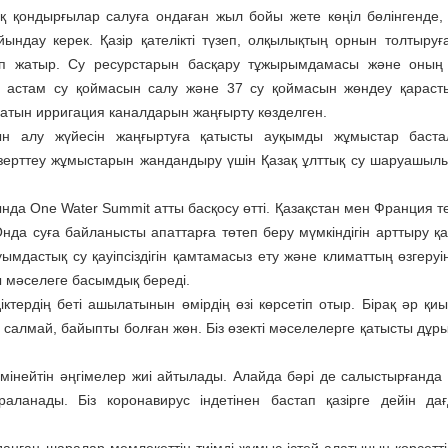
қ қондырғылар салуға ондаған жыл бойы жете көңіл бөлінгенде,
ау керек. Қазір қателікті түзеп, олқылықтың орнын толтыруға к
ып жатыр. Су ресурстарын басқару тұжырымдамасы және оның
ан астам су қоймасын салу және 37 су қоймасын жөндеу қараст
тын ирригация каналдарын жаңғырту көзделген.
н алу жүйесін жаңғыртуға қатысты ауқымды жұмыстар баста
рттеу жұмыс­тарын жандандыру үшін Қазақ ұлттық су шаруашыл
а One Water Summit атты басқосу өтті. Қазақстан мен Франция т
нда суға байланысты апаттарға төтеп беру мүмкіндігін арттыру қаж
мдастық су қауіпсіздігін қамтамасыз ету және климаттың өзгеруі
сы мәселеге басымдық береді.
іктердің беті ашылатынын өмірдің өзі көрсетіп отыр. Бірақ әр қи
салмай, байыпты болған жөн. Біз өзекті мәселелерге қатысты дұр
інейтін әңгімелер жиі айтылады. Алайда бәрі де салыстырғанда к
ланады. Біз коронавирус індетінен бастап қазірге дейін да