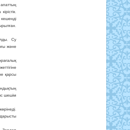
 апаттың
ірістік.
 кешенді
ырылған.
лды. Су
ығы және
өрағалық
еттігіне
не қарсы
ындықтың
ыс шешім
өрінеді.
ғдарысты