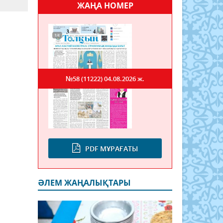
ЖАҢА НОМЕР
№58 (11222)
04.08.2026 ж.
PDF МҰРАҒАТЫ
ӘЛЕМ ЖАҢАЛЫҚТАРЫ