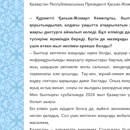
Қазақстан Республикасының Президенті Қасым-Жомар
– Құрметті Қасым-Жомарт Кемелұлы, былт
қорытындылап, алдағы уақытта атқарылатын 
жақсы дә
стүрге айналып келеді. Бұл елімізд
түсінуіне мүмкіндік береді. Бүгін де мазмұнд
үшін өткен жыл несімен ерекше болды?
– Былтыр көптеген маңызды оқиға болды, қыруар 
инфрақұрылымды жаңғырту жұмыстары барлық аймақ
мың шақырым автокөлік жолы салынып, жөнделд
терминалы іске қосылды. Тау-кен, мұнай-химия 
өңдеу секторы қарқынды дами бастады. Оның өнерк
жуық астық жинап, соңғы он жылдағы рекордтық көрс
Мен былтырғы сұхбатымда 2024 жыл Қазақстан 
болып шықты.
Біз еліміз үшін күрделі болса да, жүйелі эконо
негізін қаладық. Сол үшін көптеген маңызды жоб
жасалмақ.
Қазақстан – әлеуметтік мемлекет. Сондықтан бы