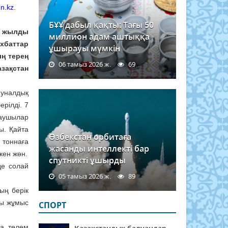
n.kz
.
БҰҰ дабыл қақты: Тағы 50
 жылды
миллион адам аштыққа
хбаттар
ұшырауы мүмкін
ың терең
06 тамыз 2026 ж.
69
азақстан
муналдық
рілді. 7
аушылар
ы. Қайта
Өзбекстан орбитаға
 тоннаға
жасанды интеллекті бар
кен жөн.
спутникті ұшырды
де солай
05 тамыз 2026 ж.
89
ың берік
ды жұмыс
СПОРТ
да төлем