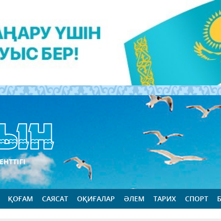
ЕНТТІГІ
ҚОҒАМ
САЯСАТ
ОҚИҒАЛАР
ӘЛЕМ
ТАРИХ
СПОРТ