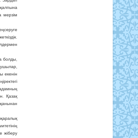
. Зардап
 қалпына
а мерзім
еңсеруге
ткіздік.
елдермен
а болды,
рушылар,
ры екенін
іректегі
 адамның
н. Қазақ
ққанынан
ықаралық
итетінің
е жіберу