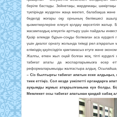
беріле бастады. Зейнетақы, жәрдемақы, шәкіртақы 
түкпірінде жүздеген жаңа мектеп, балабақша жән
беделді жоғары оқу орнының бөлімшесі ашыл
қызметкерлеріне елеулі қолдау көрсетіліп жатыр.
жасампаздық әлеуетін арттыру үшін пайдалы инвес
Қазір әлемде бұрын-соңды болмаған аса күрделі г
үшін диалог орнату жолында тиімді рөл атқаратын 
еліміздің қауіпсіздігін қамтамасыз етуге және эконо
Жалпы, өткен жыл оңай болған жоқ, тіпті күрделі
табиғат апаты да жоспарларымызға әсер етт
реформаларымызды жалғастыра алдық. Осылайша, 
– Сіз былтырғы табиғат апатын еске алдыңыз, 
тиек еттіңіз. Сол кезде уәкілетті органдарға 
ауқымды жұмыс атқарылғанына куә болды. Біра
Мемлекет осы табиғат апатынан қандай сабақ 