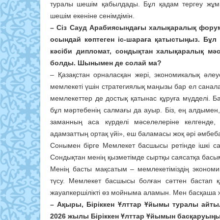
туралы шешім қабылдады. Бұл қадам тергеу жұмыс
шешім екеніне сенімдімін.
– Сіз Сауд Арабиясындағы халықаралық форумғ
осындай көптеген іс-шараға қатыстыңыз. Бұл с
кәсіби дипломат, сондықтан халықаралық мәс
болды. Шынымен де солай ма?
– Қазақстан орналасқан жері, экономикалық әлеуе
мемлекеті үшін стратегиялық маңызы бар ел санала
мемлекеттер де достық қатынас құруға мүдделі. Б
бұл мәртебенің салмағы да ауыр. Біз, ең алдымен, 
заманның аса күрделі мәселелеріне келгенде
адамзаттың ортақ үйі», еш баламасы жоқ әрі әмбе
Сонымен бірге Мемлекет басшысы ретінде ішкі с
Сондықтан менің қызметімде сыртқы саясатқа басымд
Менің басты мақсатым – мемлекетіміздің экономи
түсу. Мемлекет басшысы болған сәттен бастап қ
жауапкершілікті өз мойныма аламын. Мен басқаша ж
– Ақыры, Біріккен Ұлттар Ұйымы туралы айтылғ
2026 жылы Біріккен Ұлттар Ұйы­мын басқаруыңы