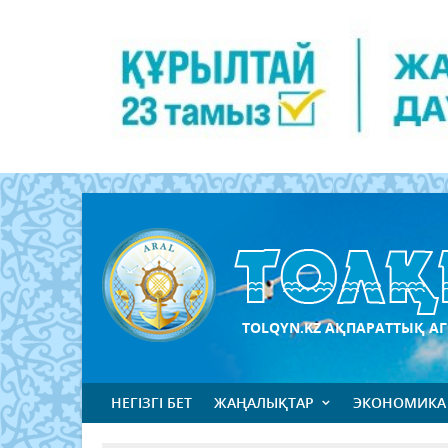
TOLQYN.KZ АҚПАРАТТЫҚ АГ
НЕГІЗГІ БЕТ
ЖАҢАЛЫҚТАР
ЭКОНОМИКА