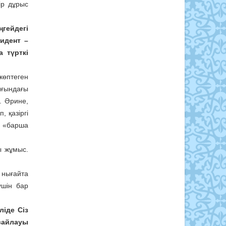
ір дұрыс
гейдегі
зидент –
 түрткі
көптеген
ығындағы
. Әрине,
 қазіргі
 «барша
ы жұмыс.
 нығайта
үшін бар
ліде Сіз
 сайлауы