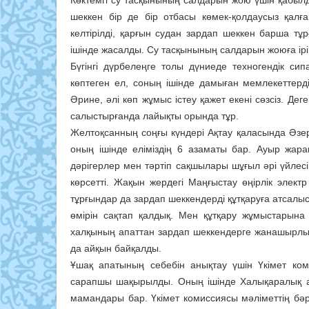
Көктемгі су тасқынының салдарын жою үшін қабылд
шеккен бір де бір отбасы көмек-қолдаусыз қал
келтірілді, қарғын судан зардап шеккен барша тұ
ішінде жасалды. Су тасқынының салдарын жоюға ірі 
Бүгінгі дүрбелеңге толы дүниеде техногендік си
көптеген ел, соның ішінде дамыған мемлекеттерді
Әрине, әлі көп жұмыс істеу қажет екені сөзсіз. Д
салыстырғанда лайықты орында тұр.
Желтоқсанның соңғы күндері Ақтау қаласында Әз
оның ішінде еліміздің 6 азаматы бар. Ауыр жара
дәрігерлер мен тәртіп сақшылары шұғыл әрі үйлесім
көрсетті. Жақын жердегі Маңғыстау өңірлік элек
тұрғындар да зардап шеккендерді құтқаруға атса
өмірін сақтап қалдық. Мен құтқару жұмыстарына
халқының апаттан зардап шеккендерге жанашырлығ
да айқын байқалды.
Ұшақ апатының себебін анықтау үшін Үкімет ком
сарапшы шақырылды. Оның ішінде Халықаралық а
мамандары бар. Үкімет комиссиясы мәліметтің бә