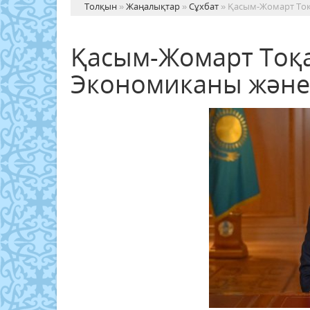
Толқын
»
Жаңалықтар
»
Сұхбат
» Қасым-Жомарт Тоқ
Қасым-Жомарт Тоқа
Экономиканы және 