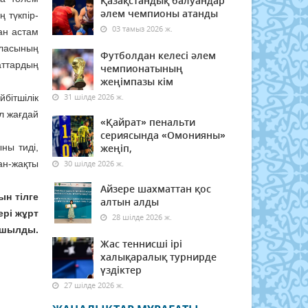
Қазақстандық балуандар
әлем чемпионы атанды
 түкпір-
03 тамыз 2026 ж.
ан астам
ласының
Футболдан келесі әлем
аттардың
чемпионатының
жеңімпазы кім
31 шілде 2026 ж.
бітшілік
л жағдай
«Қайрат» пенальти
сериясында «Омонияны»
ны тиді,
жеңіп,
н-жақты
30 шілде 2026 ж.
Айзере шахматтан қос
ын тілге
алтын алды
ері жұрт
28 шілде 2026 ж.
ашылды.
Жас теннисші ірі
халықаралық турнирде
үздіктер
27 шілде 2026 ж.