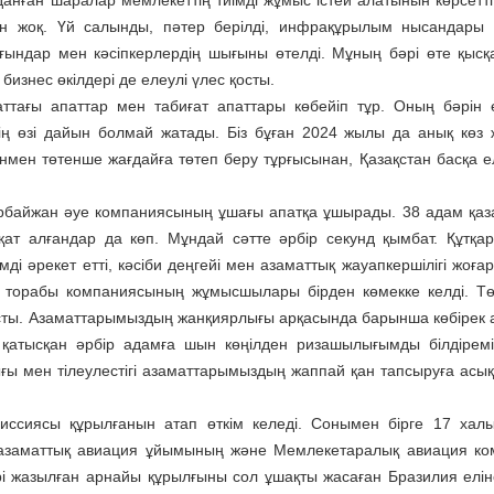
анған шаралар мемлекеттің тиімді жұмыс істей алатынын көрсетті
ған жоқ. Үй салынды, пәтер берілді, инфрақұрылым нысандары
рғындар мен кәсіпкерлердің шығыны өтелді. Мұның бәрі өте қысқ
бизнес өкілдері де елеулі үлес қосты.
паттағы апаттар мен табиғат апаттары көбейіп тұр. Оның бәрін 
ң өзі дайын болмай жатады. Біз бұған 2024 жылы да анық көз же
егенмен төтенше жағдайға төтеп беру тұрғысынан, Қазақстан басқа 
ербайжан әуе компаниясының ұшағы апатқа ұшырады. 38 адам қаз
қат алғандар да көп. Мұндай сәтте әрбір секунд қымбат. Құтқа
ді әрекет етті, кәсіби деңгейі мен азаматтық жауапкершілігі жоға
тр торабы компаниясының жұмысшылары бірден көмекке келді. Төң
лысты. Азаматтарымыздың жанқиярлығы арқасында барынша көбірек
 қатысқан әрбір адамға шын көңілден ризашылығымды білдіремі
ы мен тілеулестігі азаматтарымыздың жаппай қан тапсыруға асы
иссиясы құрылғанын атап өткім келеді. Сонымен бірге 17 хал
заматтық авиация ұйымының және Мемлекетаралық авиация ком
рі жазылған арнайы құрылғыны сол ұшақты жасаған Бразилия елін