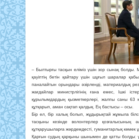
– Былтырғы тасқын еліміз үшін зор сынақ болды. 
қауіптің бетін қайтару үшін шұғыл шаралар қабы
паналайтын орындары әзірленді, материалдық рез
жағдайлар министрлігінің ғана емес, Ішкі іс
құрылымдардың қызметкерлері, жалпы саны 63 
құтқарып, аман сақтап қалдық. Ең бастысы – осы.
Бір ел, бір халық болып, жұдырықтай жұмыла білс
тасқыны кезінде волонтерлер қозғалысының әлеу
құтқарушыларға жәрдемдесті, гуманитарлық көмек ұ
Қарғын судың қарқыны шынымен де қатты болды: үй