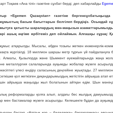
т Тоқаев «Ана тілі» газетіне сұхбат берді, деп хабарлайды
Egeme
ыр «Egemen Qazaqstan» газетіне берген
сұхбатыңызда
жұмыстың басым бағыттарын белгілеп бердіңіз. Осындай сұ
і дамытуға қатысты шаралардың мән-маңызын азаматтарымызд
ы әрі ашық әңгіме өрбітеміз деп ойлаймын. Алғашқы сұрақ: Қ
жұмыс атқарылды. ­Мысалы, әбден тозығы жеткен инженерлік-ком
та жүргізілді. 18 миллион шаршы метр тұрғын үй пайдалануға бе
і. Алматы, Қызылорда және Шымкент әуежайларында жаңа жол
және металлургия салаларында ауқымды жобалар жүзеге асырылд
әсіптегі үлесі өндіру саласының деңгейіне жуықтады. 27 миллион
еткішке қол жеткізген диқандарымыздың жетістігін айрықша атап өт
үшін айрықша маңызды жыл болатынын айтқан едім. Шын мәнін
микалық реформаларды қолға алып, алдағы бес жылдық дамуымызд
алар мен бастамалар жүзеге асырылды. Келешекте бұдан да ауқым
лтырдан бастап «Ұлттық қор – балаларға» бағдарламасы аясын