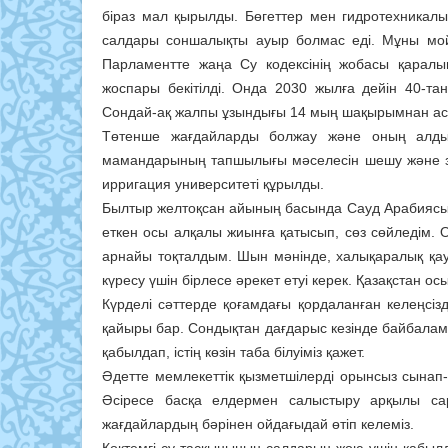
біраз мал қырылды. Бөгеттер мен гидротехникалы
салдары соншалықты ауыр болмас еді. Мұны мойынд
Парламентте жаңа Су кодексінің жобасы қарал
жоспары бекітілді. Онда 2030 жылға дейін 40-т
Сондай-ақ жалпы ұзындығы 14 мың шақырымнан аса
Төтенше жағдайларды болжау және оның алды
мамандарының тапшылығы мәселесін шешу және зе
ирригация университеті құрылды.
Былтыр желтоқсан айының басында Сауд Арабиясынд
еткен осы алқалы жиынға қатысып, сөз сөйледім. О
арнайы тоқталдым. Шын мәнінде, халықаралық қауы
күресу үшін бірлесе әрекет етуі керек. Қазақстан о
Күрделі сәттерде қоғамдағы қордаланған келеңсізд
қайыры бар. Сондықтан дағдарыс кезінде байбалам 
қабылдап, істің көзін таба білуіміз қажет.
Әдетте мемлекеттік қызметшілерді орынсыз сынап-м
Әсіресе басқа елдермен салыстыру арқылы сара
жағдайлардың бәрінен ойдағыдай өтіп келеміз.