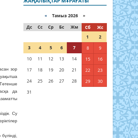
ЖАҢАЛЫҚТАР МҰРАҒАТЫ
«
Тамыз 2026 »
Дс
Сс
Ср
Бс
Жм
Сб
Жс
1
2
3
4
5
6
7
8
9
10
11
12
13
14
15
16
асан зор
17
18
19
20
21
22
23
 уақытша
24
25
26
27
28
29
30
 Төтенше
басқа да
31
заматты
здік. Су
ріктілер
бүлінді,