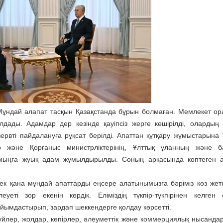
Мұндай алапат тас­қын Қазақстанда бұрын болмаған. Мемлекет ор
лдады. Адамдар дер кезінде қауіпсіз жерге көшірілді, олардың
ервті пайдалануға рұқсат берілді. Апаттан құтқару жұмыстарына
тер және Қорғаныс министрліктерінің, Ұлттық ұланның және 
мыңға жуық адам жұмылдырылды. Соның арқасында көптеген а
ек қана мұндай апаттарды еңсере алатынымызға бәріміз көз жеткі
еті зор екенін көрдік. Еліміздің түкпір-түкпірінен келген е
йымдастырып, зардап шеккендерге қолдау көрсетті.
лер, жолдар, көпірлер, әлеуметтік және коммерциялық нысандар 