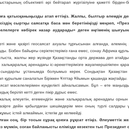
тарының объективті әрі бейтарап жүргізілуіне қажетті бірден-б
а қатысқаныңызды атап өттіңіз. Жалпы, былтыр әлемдік дең
іздің сыртқы саясатқа баса мән беретініңізді меңзеп, «Пре
елелерге көбірек назар аударады» деген әңгіменің шығуына
ті және қазіргі геосаясат ахуалы тұрғысынан алғанда, әлемнің 
ды. Бізбен байырғы серіктестеріміз ғана емес, сонау Африка құрл
атыста, жалпы жер жүзінде Қазақстанды орта держава деп атайды
халықаралық аренадағы іс-әрекеттерімізге жауапкершілікпен қарап,
, сындарлы ұстанымда болуымыз керек. Сондықтан Қазақстан
бап құрылым саналатын Біріккен Ұлттар Ұйымын қашанда жақтайды.
аясат мәселелерімен күнделікті айналысамын. Бұл – өте маңызд
ық беріліп кетті деген пікір дұрыс емес.
калық әлеуетін, егемендігін және халықаралық аренадағы орнын
азірге дейін қабылдаған шешімдерім мен оның түрлі салдары 
ұмыс істей алмаймын, істегім де келмейді.
ан соң, бір тосын сұрақ қоюға рұқсат етіңіз. Әлеуметтік же
з мүмкін, соған байланысты елімізде кезектен тыс Президент