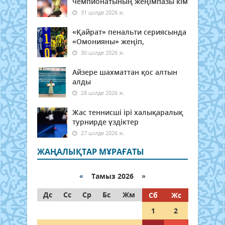
чемпионатының жеңімпазы кім
31 шілде 2026 ж.
«Қайрат» пенальти сериясында
«Омонияны» жеңіп,
30 шілде 2026 ж.
Айзере шахматтан қос алтын
алды
28 шілде 2026 ж.
Жас теннисші ірі халықаралық
турнирде үздіктер
27 шілде 2026 ж.
ЖАҢАЛЫҚТАР МҰРАҒАТЫ
«
Тамыз 2026 »
Дс
Сс
Ср
Бс
Жм
Сб
Жс
1
2