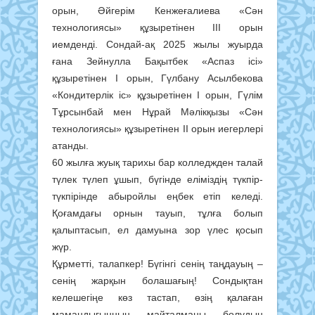
орын, Әйгерім Кенжеғалиева «Сән
технологиясы» құзыретінен ІІІ орын
иемденді. Сондай-ақ 2025 жылы жуырда
ғана Зейнулла Бақытбек «Аспаз ісі»
құзыретінен І орын, Гүлбану Асылбекова
«Кондитерлік іс» құзыретінен І орын, Гүлім
Тұрсынбай мен Нұрай Мәлікқызы «Сән
технологиясы» құзыретінен ІІ орын иегерлері
атанды.
60 жылға жуық тарихы бар колледжден талай
түлек түлеп ұшып, бүгінде еліміздің түкпір-
түкпірінде абыройлы еңбек етіп келеді.
Қоғамдағы орнын тауып, тұлға болып
қалыптасып, ел дамуына зор үлес қосып
жүр.
Құрметті, талапкер! Бүгінгі сенің таңдауың –
сенің жарқын болашағың! Сондықтан
келешегіңе көз тастап, өзің қалаған
мамандығыңның майталманы болудың