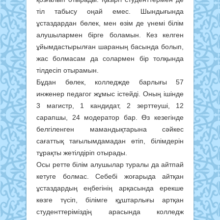
тіл табысу оңай емес. Шындығында
ұстаздардан бөлек, мен өзім де үнемі білім
алушылармен бірге боламын. Кез келген
ұйымдастырылған шараның басында болып,
жас болмасам да солармен бір толқында
тілдесіп отырамын.
Бұдан бөлек, колледжде барлығы 57
инженер педагог жұмыс істейді. Оның ішінде
3 магистр, 1 кандидат, 2 зерттеуші, 12
сарапшы, 24 модератор бар. Өз кезегінде
белгіленген мамандықтарына сәйкес
сағаттық тағылымдамадан өтіп, білімдерін
тұрақты жетілдіріп отырады.
Осы ретте білім алушылар туралы да айтпай
кетуге болмас. Себебі жоғарыда айтқан
ұстаздардың еңбегінің арқасында ерекше
көзге түсіп, білімге құштарлығы артқан
студенттеріміздің арасында колледж