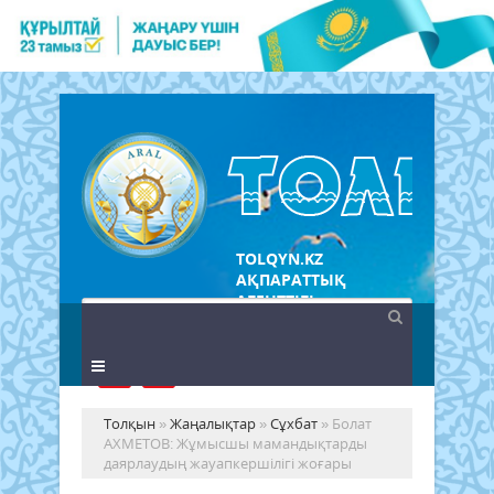
TOLQYN.KZ
АҚПАРАТТЫҚ
АГЕНТТІГІ
Толқын
»
Жаңалықтар
»
Сұхбат
» Болат
АХМЕТОВ: Жұмысшы мамандықтарды
даярлаудың жауапкершілігі жоғары