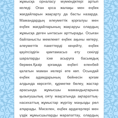
жұмысқа орналасу мүмкіндіктері артып
келеді. Оған қоса жалақы мен еңбек
жағдайларын жақсарту да басты назарда.
Мамандардың әлеуметтік қорғалуы мен
еңбек жағдайларының жақсаруы олардың
жұмысқа деген ынтасын арттырады. Осыған
байланысты мемлекет еңбек ақыны көтеру,
әлеуметтік пакеттерді кеңейту, еңбек
қауіпсіздігін қамтамасыз ету секілді
шараларды іске асыруға басымдық
бермек.Қазір қоғамда еңбегі еленбей
қалатын маман иелері өте көп. Осындай
еңбек адамдарының бейнесін қоғам
алдында көрсетіп, құрметке бөлеу, жастар
арасында жұмысшы мамандықтарына
қызығушылық ояту мақсатында ақпараттық-
насихаттық жұмыстар жүргізу маңызды рөл
атқарады. Мәселен, еңбек ардагерлері мен
үздік жұмысшыларды марапаттау, олардың