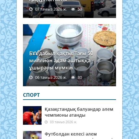
07 тамыз 2026 ж.
50
БҰҰ дабыл қақты: Тағы 50
миллион адам аштыққа
ұшырауы мүмкін
06 тамыз 2026 ж.
80
СПОРТ
Қазақстандық балуандар әлем
чемпионы атанды
03 тамыз 2026 ж.
Футболдан келесі әлем