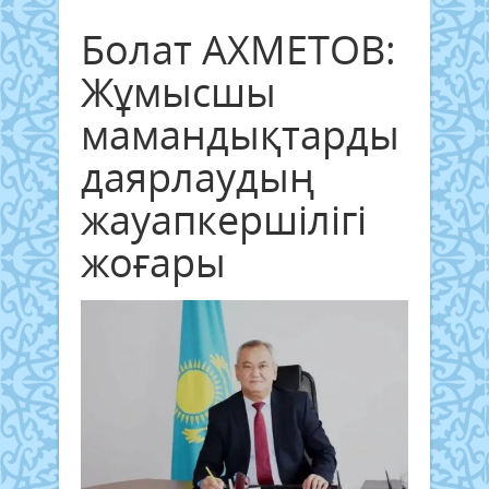
Болат АХМЕТОВ:
Жұмысшы
мамандықтарды
даярлаудың
жауапкершілігі
жоғары