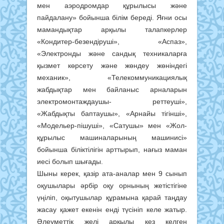
мен аэродромдар құрылысы және
пайдалану» бойынша білім береді. Яғни осы
мамандықтар арқылы талапкерлер
«Кондитер-безендіруші», «Аспаз»,
«Электронды және сандық техникаларға
қызмет көрсету және жөндеу жөніндегі
механик», «Телекоммуникациялық
жабдықтар мен байланыс арналарын
электромонтаждаушы- реттеуші»,
«Жабдықты баптаушы», «Арнайы тігінші»,
«Модельер-пішуші», «Сатушы» мен «Жол-
құрылыс машиналарының машинисі»
бойынша біліктілігін арттырып, нағыз маман
иесі болып шығады.
Шыны керек, қазір ата-аналар мен 9 сынып
оқушылары әрбір оқу орнының жетістігіне
үңіліп, оқытушылар құрамына қарай таңдау
жасау қажет екенін енді түсініп келе жатыр.
Әлеуметтік желі арқылы кез келген