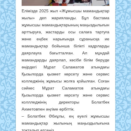
Елімізде 2025 жыл «Жұмысшы мамандықтар
жылы» деп жарияланды. Бұл бастама
жұмысшы мамандықтарының маңыздылығын
арттыруға, жастарды осы салаға тартуға
және еңбек нарығында сұранысқа ие
мамандықтар бойынша білікті кадрларды
даярлауға бағытталған. Ал мұндай
мамандарды даярлап, кәсіби білім беруде
өңірдегі Мұрат Саламатов атындағы
Қызылорда қызмет көрсету және сервис
колледжінің жұмысы жолға қойылған. Соған
сәйкес Мұрат Саламатов атындағы
Қызылорда қызмет көрсету және сервис
коллледжінің директоры Болатбек
Ахметовпен әңгіме өрбіттік.
– Болатбек Әбиұлы, ең әуелі жұмысшы
мамандықтар жылының маңыздылығына
тоқталып өтсеңіз.