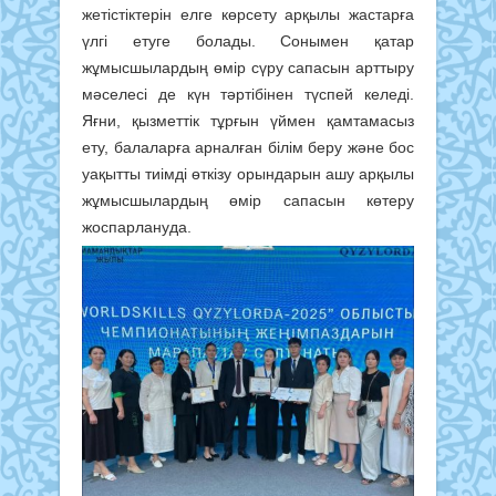
жетістіктерін елге көрсету арқылы жастарға
үлгі етуге болады. Сонымен қатар
жұмысшылардың өмір сүру сапасын арттыру
мәселесі де күн тәртібінен түспей келеді.
Яғни, қызметтік тұрғын үймен қамтамасыз
ету, балаларға арналған білім беру және бос
уақытты тиімді өткізу орындарын ашу арқылы
жұмысшылардың өмір сапасын көтеру
жоспарлануда.