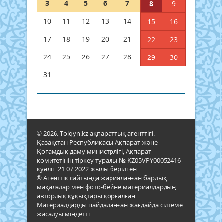
3
4
5
6
7
8
9
10
11
12
13
14
15
16
17
18
19
20
21
22
23
24
25
26
27
28
29
30
31
© 2026. Tolqyn.kz ақпараттық агенттігі.
Қазақстан Республикасы Ақпарат және
Қоғамдық даму министрлігі, Ақпарат
комитетінің тіркеу туралы № KZ05VPY00052416
куәлігі 21.07.2022 жылы берілген.
® Агенттік сайтында жарияланған барлық
мақалалар мен фото-бейне материалдардың
авторлық құқықтары қорғалған.
Материалдарды пайдаланған жағдайда сілтеме
жасалуы міндетті.