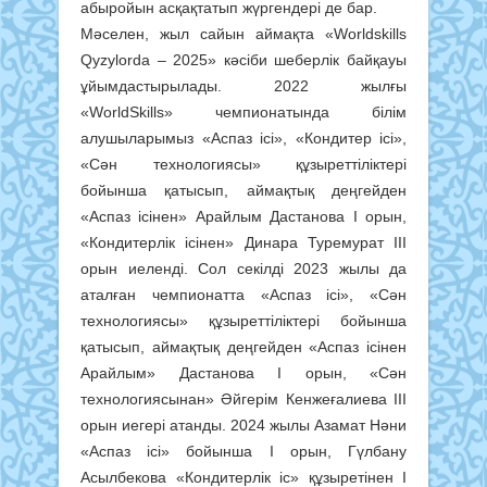
абыройын асқақтатып жүргендері де бар.
Мәселен, жыл сайын аймақта «Worldskills
Qyzylorda – 2025» кәсіби шеберлік байқауы
ұйымдастырылады. 2022 жылғы
«WorldSkills» чемпионатында білім
алушыларымыз «Аспаз ісі», «Кондитер ісі»,
«Сән технологиясы» құзыреттіліктері
бойынша қатысып, аймақтық деңгейден
«Аспаз ісінен» Арайлым Дастанова І орын,
«Кондитерлік ісінен» Динара Туремурат ІІІ
орын иеленді. Сол секілді 2023 жылы да
аталған чемпионатта «Аспаз ісі», «Сән
технологиясы» құзыреттіліктері бойынша
қатысып, аймақтық деңгейден «Аспаз ісінен
Арайлым» Дастанова І орын, «Сән
технологиясынан» Әйгерім Кенжеғалиева ІІІ
орын иегері атанды. 2024 жылы Азамат Нәни
«Аспаз ісі» бойынша І орын, Гүлбану
Асылбекова «Кондитерлік іс» құзыретінен І