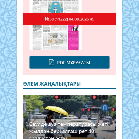
№58 (11222)
04.08.2026 ж.
PDF МҰРАҒАТЫ
ӘЛЕМ ЖАҢАЛЫҚТАРЫ
Сеулде ауа температурасы жеті
жылдан бері алғаш рет 40
градустан асты