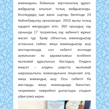
мамандығы бойынша зертханалық құрал-
жабдықтар алынып толық жабдықталды.
Колледждің ішкі және сыртқы бөлігінде 24
бейнебақылау орналасқан. 2016 жылы толық
күрделі жөндеуден өтіп, 360 орындық оқу
орнында 17 теориялық оқу кабинеті жұмыс
жасап тұр. Қазір облыстың мамандықтар
атласына сәйкес жаңа мамандықтар ашу
жоспарлануда, сол себепті колледж
аумағынан өз қаражатымыз есебінен
жылыжай құрылысын бастадық. Ондағы
мақсат – алдағы уақытта жылыжай
шаруашылығы мамандығына лицензия алу,
жаңа мамандық ашу. Осы себепті біз
жастарды жаңа мамандыққа бағыттап,
теориямен тәжірибені ұштастыра отырып
үйретуіміз керек.