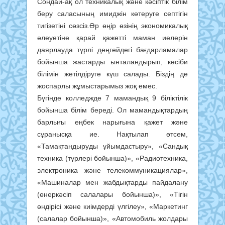
Сондай-ақ ол техникалық және кәсіптік білім
беру саласының имиджін көтеруге септігін
тигізетіні сөзсіз.Әр өңір өзінің экономикалық
әлеуетіне қарай қажетті маман иелерін
даярлауда түрлі деңгейдегі бағдарламалар
бойынша жастарды ынталандырып, кәсіби
білімін жетілдіруге күш салады. Біздің де
жоспарлы жұмыстарымыз жоқ емес.
Бүгінде колледжде 7 мамандық 9 біліктілік
бойынша білім береді. Ол мамандықтардың
барлығы еңбек нарығына қажет және
сұранысқа ие. Нақтылап өтсем,
«Тамақтандыруды ұйымдастыру», «Сандық
техника (түрлері бойынша)», «Радиотехника,
электроника және телекоммуникациялар»,
«Машиналар мен жабдықтарды пайдалану
(өнеркәсіп салалары бойынша)», «Тігін
өндірісі және киімдерді үлгілеу», «Маркетинг
(салалар бойынша)», «Автомобиль жолдары