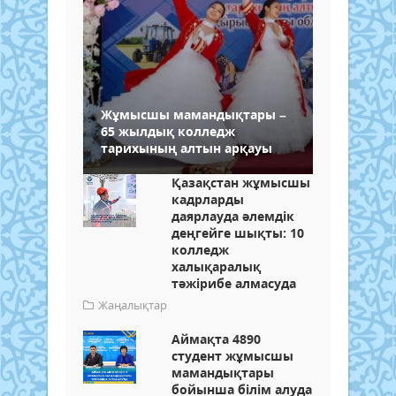
Жұмысшы мамандықтары –
65 жылдық колледж
тарихының алтын арқауы
Қазақстан жұмысшы
кадрларды
даярлауда әлемдік
деңгейге шықты: 10
колледж
халықаралық
тәжірибе алмасуда
Жаңалықтар
Аймақта 4890
студент жұмысшы
мамандықтары
бойынша білім алуда