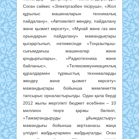
Соған сәйкес «Электргазбен пісіруші», «Жол
құрылыс машиналарын техникалық
пайдалану», «Автокөлікті жөндеу, пайдалану
және қызмет көрсету», «Мұнай және газ кен
орындарын пайдалану» мамандықтары
қысқартылып, нәтижесінде «Тоңазытқыш-
сығымдағыш машиналар және
қондырғылары», «Радиотехника және
байланыс», «Телекоммуникациялық
құралдармен тұрмыстық техникаларды
жөндеу және қызмет көрсету»
мамандықтары бойынша мемлекеттік
тапсырыс орналастырылды. Одан қала берді
2012 жылы жергілікті бюджет есебінен – 10
миллион теңге қаржы бөлініп,
«Тамақтандыруды ұйымдастыру»
мамандығы бойынша зертханасы жаңа
үлгідегі жабдықтармен жабдықталды. Оған