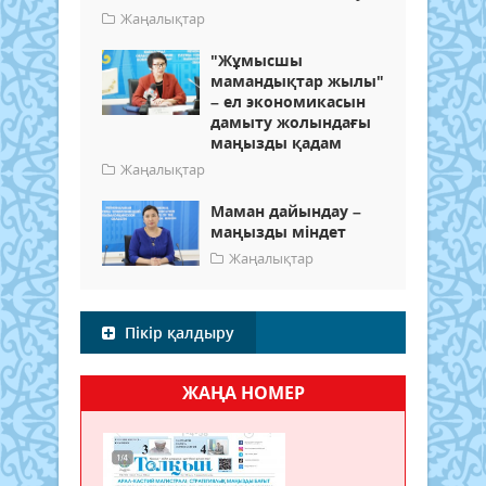
Жаңалықтар
"Жұмысшы
мамандықтар жылы"
– ел экономикасын
дамыту жолындағы
маңызды қадам
Жаңалықтар
Маман дайындау –
маңызды міндет
Жаңалықтар
Пікір қалдыру
ЖАҢА НОМЕР