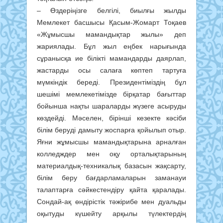
– Өздеріңізге белгілі, биылғы жылды
Мемлекет басшысы Қасым-Жомарт Тоқаев
«Жұмысшы мамандықтар жылы» деп
жариялады. Бұл жыл еңбек нарығында
сұранысқа ие білікті мамандарды даярлап,
жастарды осы салаға көптеп тартуға
мүмкіндік береді. Президентіміздің бұл
шешімі мемлекетімізде бірқатар бағыттар
бойынша нақты шараларды жүзеге асыруды
көздейді. Мәселен, бірінші кезекте кәсіби
білім беруді дамыту жоспарға қойылып отыр.
Яғни жұмысшы мамандықтарына арналған
колледждер мен оқу орталықтарының
материалдық-техникалық базасын жақсарту,
білім беру бағдарламаларын заманауи
талаптарға сәйкестендіру қайта қаралады.
Сондай-ақ өндірістік тәжірибе мен дуальды
оқытуды күшейту арқылы түлектердің