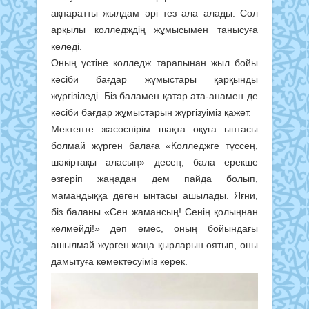
ақпаратты жылдам әрі тез ала алады. Сол
арқылы колледждің жұмысымен танысуға
келеді.
Оның үстіне колледж тарапынан жыл бойы
кәсіби бағдар жұмыстары қарқынды
жүргізіледі. Біз баламен қатар ата-анамен де
кәсіби бағдар жұмыстарын жүргізуіміз қажет.
Мектепте жасөспірім шақта оқуға ынтасы
болмай жүрген балаға «Колледжге түссең,
шәкіртақы аласың» десең, бала ерекше
өзгеріп жаңадан дем пайда болып,
мамандыққа деген ынтасы ашылады. Яғни,
біз баланы «Сен жамансың! Сенің қолыңнан
келмейді!» деп емес, оның бойындағы
ашылмай жүрген жаңа қырларын оятып, оны
дамытуға көмектесуіміз керек.