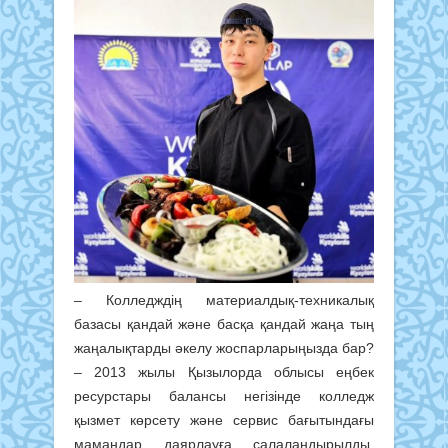
– Колледждің материалдық-техникалық
базасы қандай және басқа қандай жаңа тың
жаңалықтарды әкелу жоспарларыңызда бар?
– 2013 жылы Қызылорда облысы еңбек
ресурстары балансы негізінде колледж
қызмет көрсету және сервис бағытындағы
мамандар даярлауға салаландырылды.