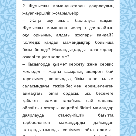
2 Жұмысшы мамандықтарды даярлаудың
жауапкершілігі жоғары.webp
– Жаңа оқу жылы басталуға жақын.
Жұмысшы мамандық иелерін даярлайтын
оқу орнының алдағы жоспары қандай?
Колледж қандай мамандықтар бойынша
білім береді? Мамандықтарды талапкерлер
өздері таңдап келе ме?
– Қызылорда қызмет көрсету және сервис
колледжі – жарты ғасырлық шежірелі бай
тарихымен, көпжылдық білім және ғылым
саласындағы тәжірибесімен ерекшеленген
аймақтағы білім ордасы. Біз, бәсекеге
қабілетті, заман талабына сай жаңаша
ойлайтын жоғары деңгейлі білікті мамандар
даярлауда отансүйгіштік бағытта
тәрбиеленген мамандарды дайындап
жатқандығымызды сеніммен айта аламыз.