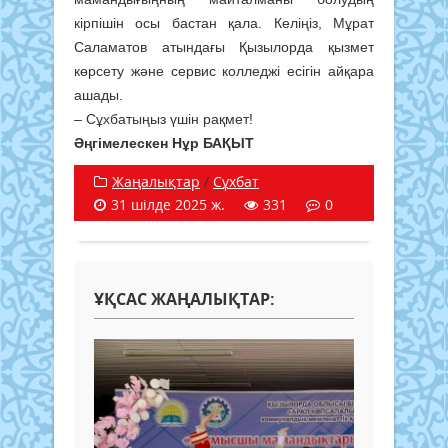
кірпішін осы бастан қала. Келіңіз, Мұрат
Саламатов атындағы Қызылорда қызмет
көрсету және сервис колледжі есігін айқара
ашады.
– Сұхбатыңыз үшін рақмет!
Әңгімелескен Нұр БАҚЫТ
Жаңалықтар
/
Сұхбат
31 шілде 2025 ж.
331
0
ҰҚСАС ЖАҢАЛЫҚТАР: