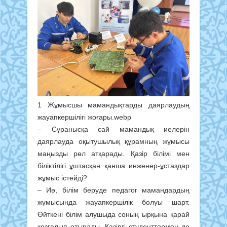
1 Жұмысшы мамандықтарды даярлаудың
жауапкершілігі жоғары.webp
– Сұранысқа сай мамандық иелерін
даярлауда оқытушылық құрамның жұмысы
маңызды рөл атқарады. Қазір білімі мен
біліктілігі ұштасқан қанша инженер-ұстаздар
жұмыс істейді?
– Иә, білім беруде педагог мамандардың
жұмысында жауапкершілік болуы шарт.
Өйткені білім алушыда соның ырқына қарай
қозғалып отырады. Қазіргі студенттермен де