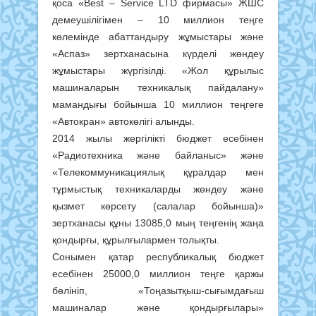
қоса «Best – Service LTD фирмасы» ЖШС
демеушілігімен – 10 миллион теңге
көлемінде абаттандыру жұмыстары және
«Аспаз» зертханасына күрделі жөндеу
жұмыстары жүргізілді. «Жол құрылыс
машиналарын техникалық пайдалану»
мамандығы бойынша 10 миллион теңгеге
«Автокран» автокөлігі алынды.
2014 жылы жергілікті бюджет есебінен
«Радиотехника және байланыс» және
«Телекоммуникациялық құралдар мен
тұрмыстық техникаларды жөндеу және
қызмет көрсету (салалар бойынша)»
зертханасы құны 13085,0 мың теңгенің жаңа
қондырғы, құрылғылармен толықты.
Сонымен қатар республикалық бюджет
есебінен 25000,0 миллион теңге қаржы
бөлініп, «Тоңазытқыш-сығымдағыш
машиналар және қондырғылары»