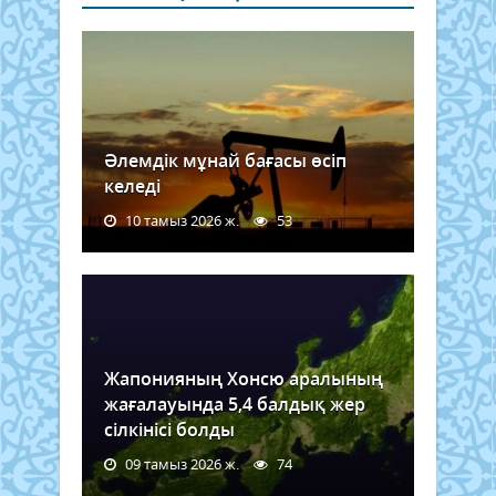
Әлемдік мұнай бағасы өсіп
келеді
10 тамыз 2026 ж.
53
Жапонияның Хонсю аралының
жағалауында 5,4 балдық жер
сілкінісі болды
09 тамыз 2026 ж.
74