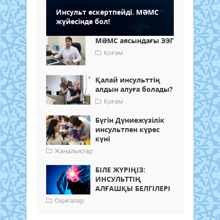
Инсульт ескертпейді. МӘМС
жүйесінде бол!
МӘМС аясындағы ЭЭГ
Қоғам
Қалай инсульттің
алдын алуға болады?
Қоғам
Бүгін Дүниежүзілік
инсультпен күрес
күні
Жаңалықтар
БІЛЕ ЖҮРІҢІЗ:
ИНСУЛЬТТІҢ
АЛҒАШҚЫ БЕЛГІЛЕРІ
Оқиғалар