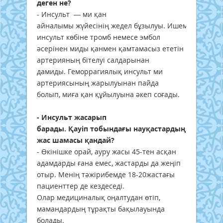
деген не?
- Инсульт — ми қан
айналымы жүйесінің жедел бұзылуы. Ишемиялық
инсульт көбіне тромб немесе эмбол
әсерінен миды қанмен қамтамасыз ететін
артерияның бітелуі салдарынан
дамиды. Геморрагиялық инсульт ми
артериясының жарылуынан пайда
болып, миға қан құйылуына әкеп соғады.
- Инсульт жасарып
барады. Қауіп тобындағы науқастардың
жас шамасы қандай?
- Өкінішке орай, ауру жасы 45-тен асқан
адамдарды ғана емес, жастарды да жеңіп
отыр. Менің тәжірибемде 18-20жастағы
пациенттер де кездеседі.
Олар медициналық оңалтудан өтіп,
мамандардың тұрақты бақылауында
болады.