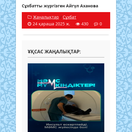
Сұхбатты жүргізген Айгүл Аханова
Жаңалықтар
/
Сұхбат
24 қараша 2025 ж.
430
0
ҰҚСАС ЖАҢАЛЫҚТАР: