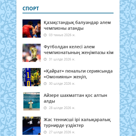
СПОРТ
Қазақстандық балуандар әлем
чемпионы атанды
03 тамыз 2026 ж.
Футболдан келесі әлем
чемпионатының жеңімпазы кім
31 шілде 2026 ж.
«Қайрат» пенальти сериясында
«Омонияны» жеңіп,
30 шілде 2026 ж.
Айзере шахматтан қос алтын
алды
28 шілде 2026 ж.
Жас теннисші ірі халықаралық
турнирде үздіктер
27 шілде 2026 ж.