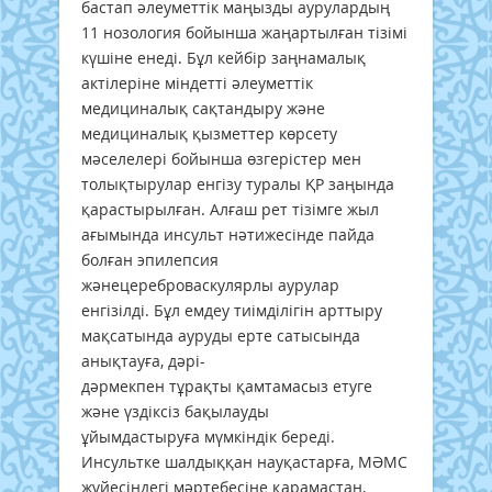
бастап әлеуметтік маңызды аурулардың
11 нозология бойынша жаңартылған тізімі
күшіне енеді. Бұл кейбір заңнамалық
актілеріне міндетті әлеуметтік
медициналық сақтандыру және
медициналық қызметтер көрсету
мәселелері бойынша өзгерістер мен
толықтырулар енгізу туралы ҚР заңында
қарастырылған. Алғаш рет тізімге жыл
ағымында инсульт нәтижесінде пайда
болған эпилепсия
жәнецереброваскулярлы аурулар
енгізілді. Бұл емдеу тиімділігін арттыру
мақсатында ауруды ерте сатысында
анықтауға, дәрі-
дәрмекпен тұрақты қамтамасыз етуге
және үздіксіз бақылауды
ұйымдастыруға мүмкіндік береді.
Инсультке шалдыққан науқастарға, МӘМС
жүйесіндегі мәртебесіне қарамастан,