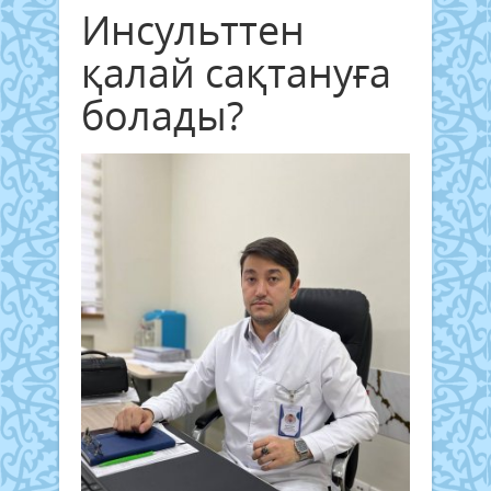
Инсульттен
қалай сақтануға
болады?