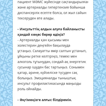
пациент МӘМС жүйесінде сақтандырылған
және артериалды гипертензия бойынша
диспансерлік есепте болса, ол жыл сайын
тексеруден өте алады.
- Инсульттің алдын алуға байланысты
қандай кеңес берер едіңіз?
- Артериалды қан қысымы мен
холестерин деңгейін бақылауда
ұстаңыз. Салауатты өмір салтын ұстанып,
ұйқыны ретке келтіріңіз, темекі мен
алкоголь тұтынудан, сондай-ақ энергетик
сусынар ішуден бас тартыңыз. Сонымен
қатар, әрине, күйзеліске түсуден сақ
болыңыз. Эмоцияналды тыныштық
инсульт профилактикасында маңызды
роль ойнайды.
- Әңгімеңізге алғыс білдіремін.