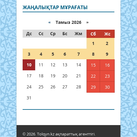
ЖАҢАЛЫҚТАР МҰРАҒАТЫ
«
Тамыз 2026 »
Дс
Сс
Ср
Бс
Жм
Сб
Жс
1
2
3
4
5
6
7
8
9
10
11
12
13
14
15
16
17
18
19
20
21
22
23
24
25
26
27
28
29
30
31
© 2026. Tolqyn.kz ақпараттық агенттігі.