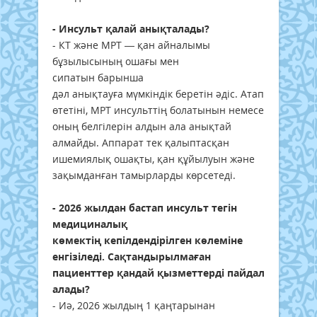
- Инсульт қалай анықталады?
- КТ және МРТ — қан айналымы
бұзылысының ошағы мен
сипатын барынша
дәл анықтауға мүмкіндік беретін әдіс. Атап
өтетіні, МРТ инсульттің болатынын немесе
оның белгілерін алдын ала анықтай
алмайды. Аппарат тек қалыптасқан
ишемиялық ошақты, қан құйылуын және
зақымданған тамырларды көрсетеді.
- 2026 жылдан бастап инсульт тегін
медициналық
көмектің кепілдендірілген көлеміне
енгізіледі. Сақтандырылмаған
пациенттер қандай қызметтерді пайдалана
алады?
- Иә, 2026 жылдың 1 қаңтарынан