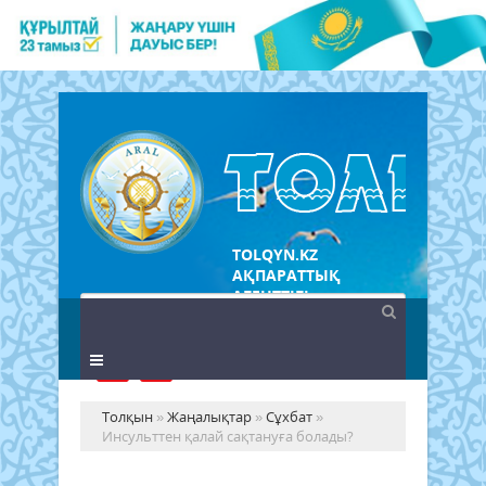
TOLQYN.KZ
АҚПАРАТТЫҚ
АГЕНТТІГІ
Толқын
»
Жаңалықтар
»
Сұхбат
»
Инсульттен қалай сақтануға болады?