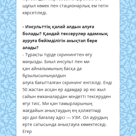
шұғыл көмек пен стационарлық ем тегін
көрсетіледі.
- Инсульттің қалай алдын алуға
болады? Қандай тексерулер адамның
ауруға бейімділігін анықтап бере
алады?
- Тұрақты түрде скринингтен өту
маңызды. Биыл инсульт пен ми
қан айналымының басқа да
бұзылысыныңалдын
алуға бағытталған скрининг енгізілді. Енді
50 жастан асқан ер адамдар әр екі жыл
сайын емханалардан міндетті тексеруден
өтуі тиіс. Ми қан тамырларының
жағдайын анықтаудың ең қолжетімді
әрі дәл бағалау әдісі — УЗИ. Ол аурудың
ерте сатысында анықтауға көмектеседі.
Егер