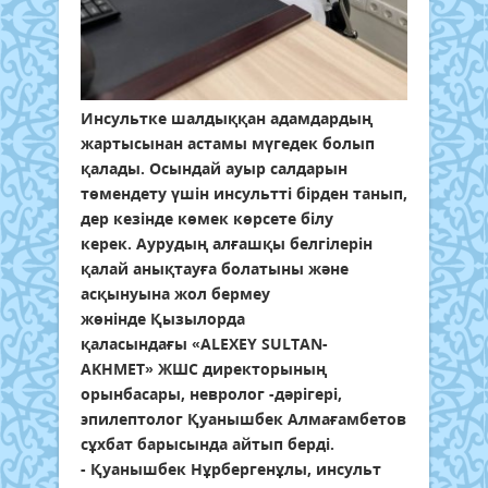
Инсультке шалдыққан адамдардың
жартысынан астамы мүгедек болып
қалады. Осындай ауыр салдарын
төмендету үшін инсультті бірден танып,
дер кезінде көмек көрсете білу
керек. Аурудың алғашқы белгілерін
қалай анықтауға болатыны және
асқынуына жол бермеу
жөнінде Қызылорда
қаласындағы «ALEXEY SULTAN-
AKHMET» ЖШС директорының
орынбасары, невролог -дәрігері,
эпилептолог Қуанышбек Алмағамбетов
сұхбат барысында айтып берді.
- Қуанышбек Нұрбергенұлы, инсульт