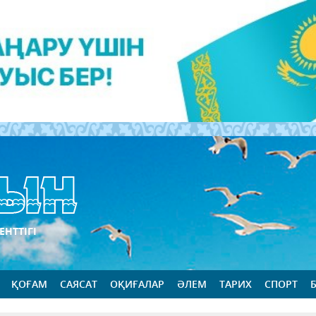
ЕНТТІГІ
ҚОҒАМ
САЯСАТ
ОҚИҒАЛАР
ӘЛЕМ
ТАРИХ
СПОРТ