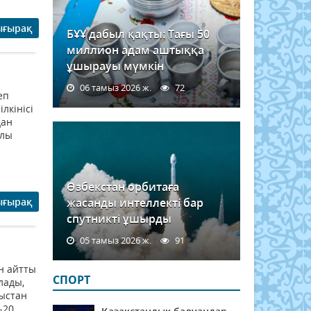
ығырақ
БҰҰ дабыл қақты: Тағы 50
миллион адам аштыққа
ұшырауы мүмкін
06 тамыз 2026 ж.
72
еп
лкінісі
дан
алы
Өзбекстан орбитаға
ығырақ
жасанды интеллекті бар
спутникті ұшырды
05 тамыз 2026 ж.
91
н айтты
СПОРТ
лады,
ыстан
-20