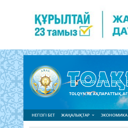
TOLQYN.KZ АҚПАРАТТЫҚ АГ
НЕГІЗГІ БЕТ
ЖАҢАЛЫҚТАР
ЭКОНОМИКА