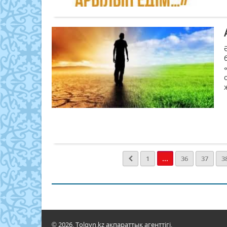
...
1
36
37
3
© 2026. Tolqyn.kz ақпараттық агенттігі.