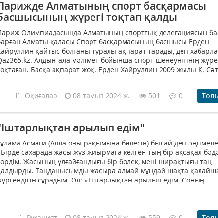
Парижде Алматының спорт басқармасы
басшысының жүрегі тоқтап қалды
Париж Олимпиадасында Алматының спорттық делегациясын ба
барған Алматы қаласы Спорт басқармасының басшысы Ерден
Хайруллин қайтыс болғаны туралы ақпарат тарады, деп хабарл
Qaz365.kz. Алдын-ала мәлімет бойынша спорт шенеунігінің жүре
тоқтаған. Басқа ақпарат жоқ. Ерден Хайруллин 2009 жылы Қ. Сәт
Оқиғалар
08 тамыз 2024 ж.
501
0
Тол
"Іштарлықтан арылып едім"
Ғұлама Асмағи (Алла оны рақымына бөлесін) былай деп әңгімеле
«Бірде сахарада жасы жүз жиырмаға келген тың бір ақсақал бәд
көрдім. Жасының ұлғайғандығы бір бөлек, мені ширақтығы таң
қалдырды. Таңданысымды жасыра алмай мұндай шақта қалайш
жүргендігін сұрадым. Ол: «Іштарлықтан арылып едім. Соның...
Руханият
08 тамыз 2024 ж.
559
0
Тол