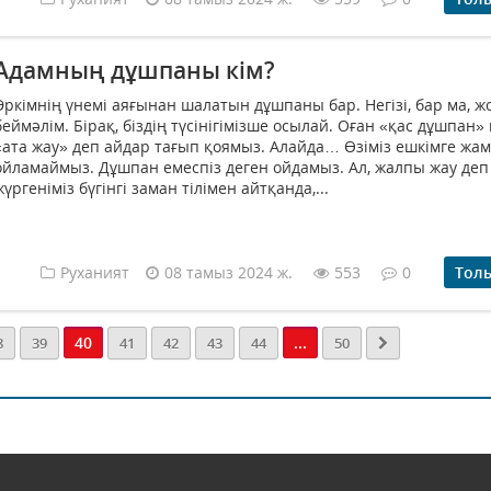
Адамның дұшпаны кім?
Әркімнің үнемі аяғынан шалатын дұшпаны бар. Негізі, бар ма, ж
беймәлім. Бірақ, біздің түсінігімізше осылай. Оған «қас дұшпан»
«ата жау» деп айдар тағып қоямыз. Алайда… Өзіміз ешкімге жа
ойламаймыз. Дұшпан емеспіз деген ойдамыз. Ал, жалпы жау деп
жүргеніміз бүгінгі заман тілімен айтқанда,...
Руханият
08 тамыз 2024 ж.
553
0
Тол
40
...
8
39
41
42
43
44
50