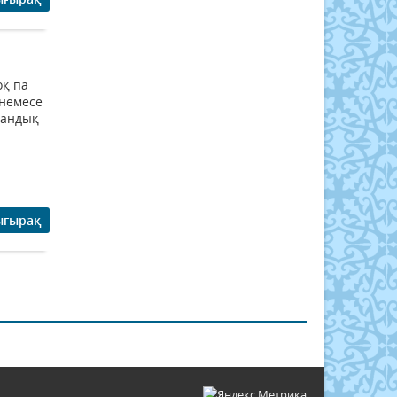
оқ па
 немесе
мандық
ығырақ