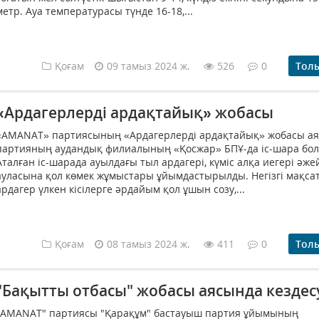
метр. Ауа температурасы түнде 16-18,...
Қоғам
09 тамыз 2024 ж.
526
0
Тол
«Ардагерлерді ардақтайық» жобасы
«AMANAT» партиясының «Ардагерлерді ардақтайық» жобасы а
партияның аудандық филиалының «Қосжар» БПҰ-да іс-шара болы
Аталған іс-шарада ауылдағы тыл ардагері, күміс алқа иегері әже
ауласына қол көмек жұмыстары ұйымдастырылды. Негізгі мақсат
ардагер үлкен кісілерге әрдайым қол ұшын созу,...
Қоғам
08 тамыз 2024 ж.
411
0
Тол
"Бақытты отбасы" жобасы аясында кездесу
"AMANAT" партиясы "Қарақұм" бастауыш партия ұйымының