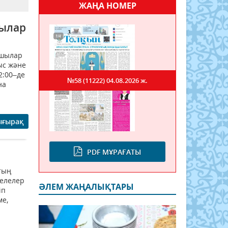
ЖАҢА НОМЕР
шылар
тшылар
йыс және
2:00–де
№58 (11222)
04.08.2026 ж.
на
ығырақ
PDF МҰРАҒАТЫ
втың
селелер
ӘЛЕМ ЖАҢАЛЫҚТАРЫ
іп
ме,