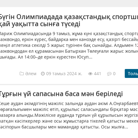
Бүгін Олимпиадада қазақстандық спорт
қай уақытта сынға түседі
Париж Олимпиадасында 9 тамыз, жұма күні қазақстандық спор
таэквондо, еркін күрес, байдарка мен каноэде есу, қазіргі бесса
жеңіл атлетика секілді 5 жарыс түрінен бақ сынайды. Алдымен 1
таэквондодан ел құрамасынан Батырхан Төлеуғали жарыс жолы
шығады. Ал 14:00–де еркін күрестен Юсуп...
Әлем
09 тамыз 2024 ж.
441
0
Тол
Тұрғын үй сапасына баса мән беріледі
Кеше аудан әкімдігінің мәжіліс залында аудан әкімі А.Оңғарбае
төрағалығымен мәжіліс өтіп, құрылыс саласындағы бірқатар мә
назарға алынды.Мәжіліске ауданда тұрғын үй құрылысын жүргіз
жатқан кәсіпкерлер және осы жұмыстарға тікелей қатысты меке
кәсіпорын басшылары мен мамандар қатысты. Осы жылға...