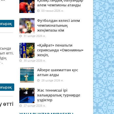
Қазақстандық балуандар
әлем чемпионы атанды
03 тамыз 2026 ж.
Футболдан келесі әлем
ығырақ
чемпионатының
жеңімпазы кім
31 шілде 2026 ж.
«Қайрат» пенальти
ясында
сериясында «Омонияны»
п өтті.
жеңіп,
йдің
30 шілде 2026 ж.
 -
Айзере шахматтан қос
алтын алды
28 шілде 2026 ж.
ығырақ
Жас теннисші ірі
халықаралық турнирде
үздіктер
 өтті
27 шілде 2026 ж.