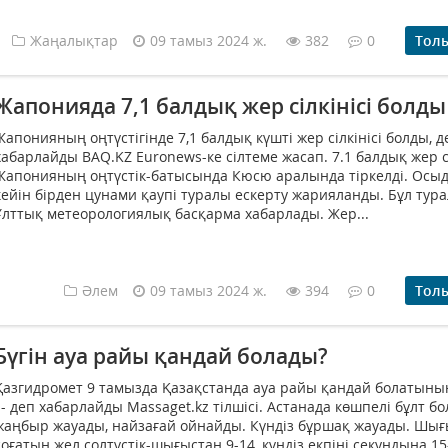
Жаңалықтар
09 тамыз 2024 ж.
382
0
Тол
Жапонияда 7,1 балдық жер сілкінісі болды
Жапонияның оңтүстігінде 7,1 балдық күшті жер сілкінісі болды, д
хабарлайды BAQ.KZ Euronews-ке сілтеме жасап. 7.1 балдық жер сі
Жапонияның оңтүстік-батысында Кюсю аралында тіркелді. Осы
кейін бірден цунами қаупі туралы ескерту жарияланды. Бұл тур
Ұлттық метеорологиялық басқарма хабарлады. Жер...
Әлем
09 тамыз 2024 ж.
394
0
Тол
Бүгін ауа райы қандай болады?
Қазгидромет 9 тамызда Қазақстанда ауа райы қандай болатыны
, - деп хабарлайды Massaget.kz тілшісі. Астанада көшпелі бұлт бо
жаңбыр жауады, найзағай ойнайды. Күндіз бұршақ жауады. Шығ
соғатын жел солтүстік-шығыстан 9-14, күндіз екпіні секундына 15