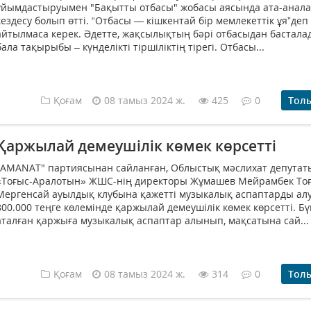
ұйымдастыруымен "Бақытты отбасы" жобасы аясында ата-анал
кездесу болып өтті. “Отбасы — кішкентай бір мемлекеттік ұя”деп
айтылмаса керек. Әдетте, жақсылықтың бәрі отбасыдан басталад
бала тақырыбы – күнделікті тіршіліктің тірегі. Отбасы...
Қоғам
08 тамыз 2024 ж.
425
0
Тол
Қаржылай демеушілік көмек көрсетті
"AMANAT" партиясынан сайланған, Облыстық мәслихат депутат
«Тоғыс-Аралотын» ЖШС-нің директоры Жұмашев Мейрамбек То
Мергенсай ауылдық клубына қажетті музыкалық аспаптарды ал
800.000 теңге көлемінде қаржылай демеушілік көмек көрсетті. Бү
аталған қаржыға музыкалық аспаптар алынып, мақсатына сай...
Қоғам
08 тамыз 2024 ж.
314
0
Тол