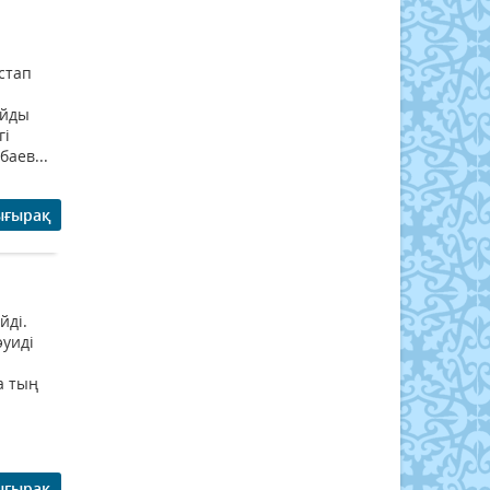
стап
айды
гі
баев...
ығырақ
йді.
әуиді
а тың
ығырақ