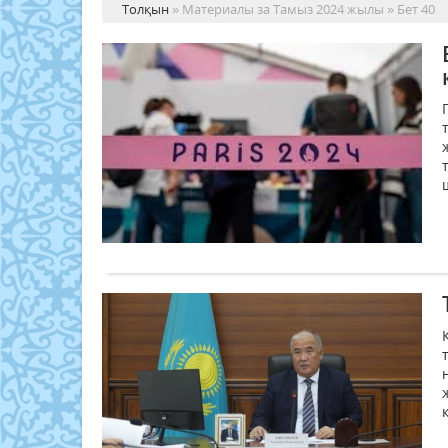
Толқын
» Материалы за Тамыз 2024 жылы » Бет 40