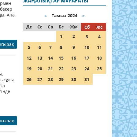
ЖАҢАЛЫҚТАР МҰРАҒАТЫ
армен
 бекер
ы. Ана,
«
Тамыз 2024
»
Дс
Сс
Ср
Бс
Жм
Сб
Жс
1
2
3
4
ығырақ
5
6
7
8
9
10
11
12
13
14
15
16
17
18
19
20
21
22
23
24
25
ы,
26
27
28
29
30
31
ғысұлы
уға
гінде
ығырақ