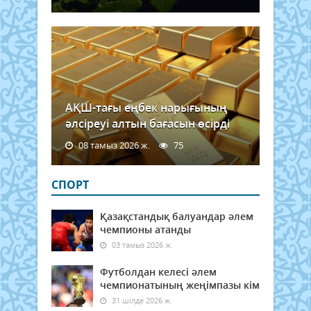
АҚШ-тағы еңбек нарығының
әлсіреуі алтын бағасын өсірді
08 тамыз 2026 ж.
75
СПОРТ
Қазақстандық балуандар әлем
чемпионы атанды
03 тамыз 2026 ж.
Футболдан келесі әлем
чемпионатының жеңімпазы кім
31 шілде 2026 ж.