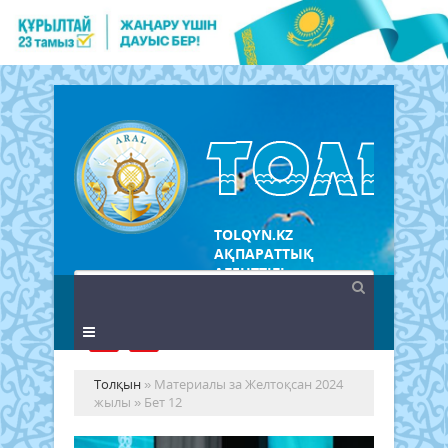
TOLQYN.KZ
АҚПАРАТТЫҚ
АГЕНТТІГІ
Толқын
» Материалы за Желтоқсан 2024
жылы » Бет 12
Ел