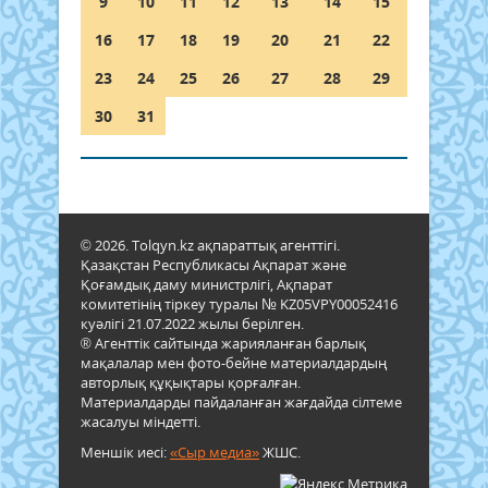
9
10
11
12
13
14
15
16
17
18
19
20
21
22
23
24
25
26
27
28
29
30
31
© 2026. Tolqyn.kz ақпараттық агенттігі.
Қазақстан Республикасы Ақпарат және
Қоғамдық даму министрлігі, Ақпарат
комитетінің тіркеу туралы № KZ05VPY00052416
куәлігі 21.07.2022 жылы берілген.
® Агенттік сайтында жарияланған барлық
мақалалар мен фото-бейне материалдардың
авторлық құқықтары қорғалған.
Материалдарды пайдаланған жағдайда сілтеме
жасалуы міндетті.
Меншік иесі:
«Сыр медиа»
ЖШС.