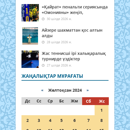
«Қайрат» пенальти сериясында
«Омонияны» жеңіп,
30 шілде 2026 ж.
Айзере шахматтан қос алтын
алды
28 шілде 2026 ж.
Жас теннисші ірі халықаралық
турнирде үздіктер
27 шілде 2026 ж.
ЖАҢАЛЫҚТАР МҰРАҒАТЫ
«
Желтоқсан 2024
»
Дс
Сс
Ср
Бс
Жм
Сб
Жс
1
2
3
4
5
6
7
8