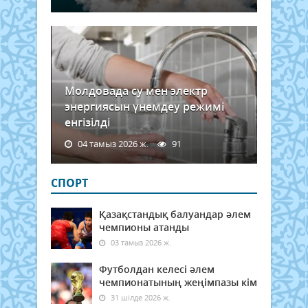
мың
адам
алғ
меди
псих
көме
алды.
Молдовада су мен электр
энергиясын үнемдеу режимі
енгізілді
04 тамыз 2026 ж.
91
СПОРТ
Қазақстандық балуандар әлем
чемпионы атанды
03 тамыз 2026 ж.
Футболдан келесі әлем
чемпионатының жеңімпазы кім
31 шілде 2026 ж.