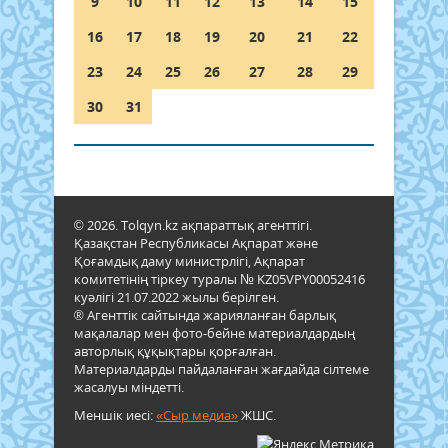
9
10
11
12
13
14
15
16
17
18
19
20
21
22
23
24
25
26
27
28
29
30
31
© 2026. Tolqyn.kz ақпараттық агенттігі.
Қазақстан Республикасы Ақпарат және
Қоғамдық даму министрлігі, Ақпарат
комитетінің тіркеу туралы № KZ05VPY00052416
куәлігі 21.07.2022 жылы берілген.
® Агенттік сайтында жарияланған барлық
мақалалар мен фото-бейне материалдардың
авторлық құқықтары қорғалған.
Материалдарды пайдаланған жағдайда сілтеме
жасалуы міндетті.
Меншік иесі:
«Сыр медиа»
ЖШС.