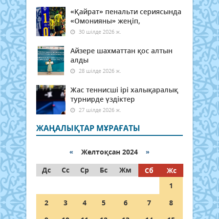
«Қайрат» пенальти сериясында
«Омонияны» жеңіп,
30 шілде 2026 ж.
Айзере шахматтан қос алтын
алды
28 шілде 2026 ж.
Жас теннисші ірі халықаралық
турнирде үздіктер
27 шілде 2026 ж.
ЖАҢАЛЫҚТАР МҰРАҒАТЫ
«
Желтоқсан 2024
»
Дс
Сс
Ср
Бс
Жм
Сб
Жс
1
2
3
4
5
6
7
8